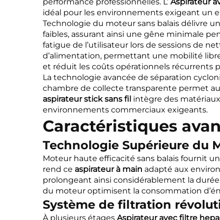
performance professionnelles. L’
Aspirateur a
idéal pour les environnements exigeant un entr
Technologie du moteur sans balais délivre u
faibles, assurant ainsi une gêne minimale pend
fatigue de l’utilisateur lors de sessions de 
d’alimentation, permettant une mobilité libre 
et réduit les coûts opérationnels récurrents p
La technologie avancée de séparation cycloniq
chambre de collecte transparente permet aux 
aspirateur stick sans fil
intègre des matériaux
environnements commerciaux exigeants.
Caractéristiques ava
Technologie Supérieure du 
Moteur haute efficacité sans balais fournit u
rend ce
aspirateur à main
adapté aux environn
prolongeant ainsi considérablement la duré
du moteur optimisent la consommation d’éne
Système de filtration révolu
À plusieurs étages
Aspirateur avec filtre hep