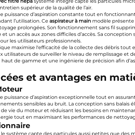
vec filtre hepa
système intégré capte les particules micro
etien supérieur de la qualité de l’air.
ne puissance d’aspiration constante tout en fonctionn
ant l’utilisation. Ce
aspirateur à main
modèle présente 
nettoyage prolongées. Son fonctionnement sans fil supprim
et un accès aux zones difficiles d’accès. Sa conception s
our les utilisateurs professionnels.
ue maximise l'efficacité de la collecte des débris tout e
utilisateurs de surveiller le niveau de remplissage et 
 haut de gamme et une ingénierie de précision afin d’ass
ncées et avantages en mat
Moteur
ne puissance d’aspiration exceptionnelle tout en assura
ements sensibles au bruit. La conception sans balais él
e de vie du moteur et réduisant les besoins en mainte
rgie tout en maximisant les performances de nettoyage 
tionnaire
a
le système capte des particules aussi petites que des mi