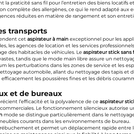
 la praticité sans fil pour l’entretien des biens locatif
ion complète des allergènes, ce qui le rend adapté aux
exigences réduites en matière de rangement et son entret
es transports
 rendent cet
aspirateur à main
exceptionnel pour les appli
 les agences de location et les services professionnels d
age des habitacles de véhicules. Le
aspirateur stick sans f
stes, tandis que le mode main libre assure un nettoyage 
les perturbations dans les zones de service et les espa
ttoyage automobile, allant du nettoyage des tapis et des
 efficacement les poussières fines et les débris coura
x et de bureaux
écient l’efficacité et la polyvalence de ce
aspirateur stic
 commerciales. Le fonctionnement silencieux autorise u
in
mode se distingue particulièrement dans le nettoyage
s meubles courants dans les environnements de bureau.
e trébuchement et permet un déplacement rapide entre le