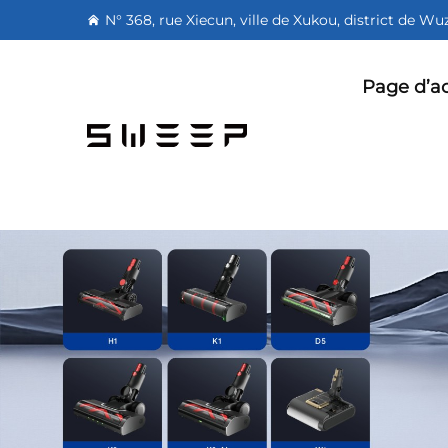
N° 368, rue Xiecun, ville de Xukou, district de W
Page d’ac