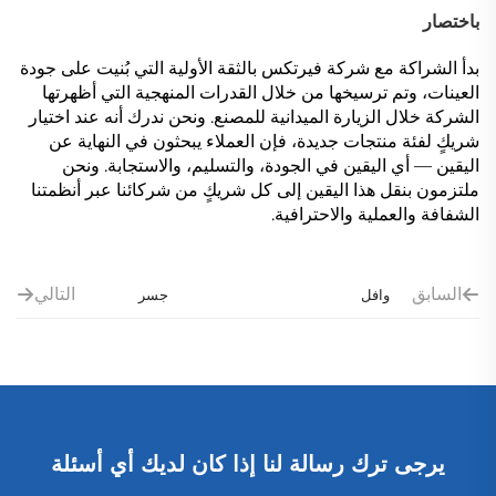
باختصار
بدأ الشراكة مع شركة فيرتكس بالثقة الأولية التي بُنيت على جودة
العينات، وتم ترسيخها من خلال القدرات المنهجية التي أظهرتها
الشركة خلال الزيارة الميدانية للمصنع. ونحن ندرك أنه عند اختيار
شريكٍ لفئة منتجات جديدة، فإن العملاء يبحثون في النهاية عن
اليقين — أي اليقين في الجودة، والتسليم، والاستجابة. ونحن
ملتزمون بنقل هذا اليقين إلى كل شريكٍ من شركائنا عبر أنظمتنا
الشفافة والعملية والاحترافية.
السابق
التالي
وافل
جسر
تختارنا
الفجوة
شريكًا في
البالغة ١٪:
التطوير
تحديد شرط
والتصنيع
المؤهلات
لخطها
الكاملة
يرجى ترك رسالة لنا إذا كان لديك أي أسئلة
الجديد من
(١٠٠٪)