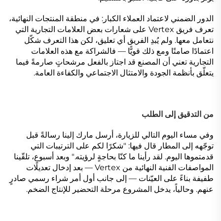
الدور الضمني لاعتماد العملاء الكبار: في منطقة المنتجات النهائية،
تعرف فريق Vertex على شعارات بعض العلامات التجارية التي
نتعامل معها. ولم يُبدِ الفريق أي تعليق، لكن هذا التعرف شكّل
اعتمادًا صامتًا ومع ذلك قويًّا — فالشراكة مع هذه العلامات
التجارية تعني أن المصنع قد اجتاز بالفعل مرشحاتٍ صارمةً فيما
يتعلّق بأنظمة الجودة والامتثال الاجتماعي والكفاءة العامة.
من التدقيق إلى الطلب
وفي مساء اليوم التالي للزيارة، أرسل مارك إلينا رسالةً قبل
توجّهه إلى المطار قال فيها: "شكرًا لكم على الترتيبات التي
قدمتموها اليوم. لقد رأينا ما كنّا بحاجةٍ لرؤيته." وبعد أسبوعٍ، تلقّينا
المواصفات الفنية النهائية من Vertex — بعد إدخال تعديلات
طفيفة بناءً على العيّنات — إلى جانب أول أمر شراء رسمي صادرٍ
عنهم. وحالياً، يدخل المشروع مرحلة التحضير للإنتاج الضخم.