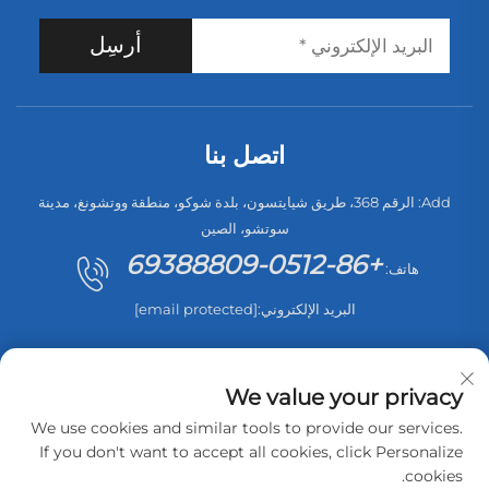
المكانس
للمعدات مع
أرسِل
الكهربائية
عميل
اللاسلكية
«باناسونيك»
والتحدي
المطروح:
اتصل بنا
العميل:
شركة
Add: الرقم 368، طريق شيايتسون، بلدة شوكو، منطقة ووتشونغ، مدينة
سوتشو، الصين
«باناسونيك»،
+86-0512-69388809
وهي شركة
هاتف:
متعددة
البريد الإلكتروني:
[email protected]
الجنسيات
متخصصة
في تصنيع
We value your privacy
الإلكترونيات.
We use cookies and similar tools to provide our services.
التحدي: كان
If you don't want to accept all cookies, click Personalize
حقوق الطبع والنشر © 2026 شركة سوتشو سوييب لتجهيزات الكهرباء
العائق
cookies.
المحدودة. جميع الحقوق محفوظة. -
سياسة الخصوصية