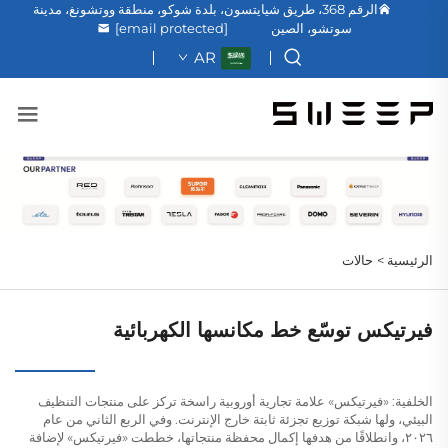
الرقم 368، طريق شيايتسون، بلدة شوكو، منطقة ووتشونغ، مدينة
سوتشو، الصين
[email protected]
AR
الرئيسية >
حالات
فيرتيكس توسّع خط مكانسها الكهربائية
الخلفية: «فيرتيكس» علامة تجارية أوروبية راسخة تركز على منتجات التنظيف
البيئي، ولها شبكة توزيع تجزئة ثابتة خارج الإنترنت. وفي الربع الثاني من عام
٢٠٢٦، وانطلاقًا من هدفها إكمال محفظة منتجاتها، خططت «فيرتيكس» لإضافة