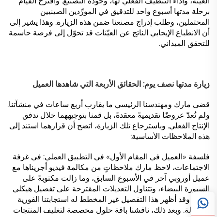
العيّنة، وأداء التنظيف الفعلي لها، وجودة التصنيع. واقترح القيام
برحلة مدتها أسبوع واحد للتدقيق في المورِّدين الصينيين
المحتملين، وطلب إدراج مصنعنا ضمن هذه الزيارة. وهذا يشير إلى
أن الانطباع الإيجابي الناتج عن العيّنات قد تحوّل إلى فرصة حاسمة
للتحقق الميداني.
زيارة مدتها نصف يوم: الحقائق الأربعة التي شاهدها العميل
قضى مارك ومهندسنا الرئيسي ما يقارب أربع ساعات في منشآتنا.
ولم نُعدّ عروضًا تقديميةً معقدةً، بل قمنا بتوجيههما خلال تدفق
الإنتاج الفعلي. وباسترجاع تلك الزيارة، اتضح أن قرارهما استند إلى
هذه الملاحظات الأساسية:
فلسفة «العميل في المقام الأول» في التطبيق العملي: في غرفة
الاجتماعات، لاحظ مارك ملاحظاتٍ من مكالمة فيديو أجريناها مع
عميل أوروبي آخر في الأسبوع السابق، وما زالت مكتوبةً على
السبورة البيضاء، وتتناول التعديلات المقترحة على تفصيل هيكلي
معين. وقد أظهر هذا التفصيل غير المخطط له استجابتنا الفورية
والفعالة. وبعد ذلك، ناقشنا باقة حلول مخصصة لتغليف المنتجات