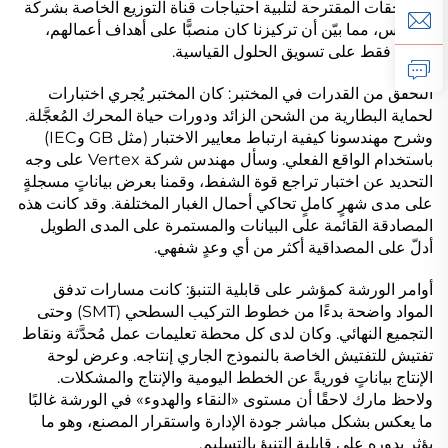
والملحقات المقترحة لتلبية احتياجات قناة التوزيع الخاصة بشركة
فيرتكس، مما بيّن أن تركيزنا كان منصبًّا على أهداف أعمالهم،
وليس فقط على تسويق الحلول القياسية.
التحقق من القدرات في المختبر: كان المختبر يُجري اختبارات
لحماية البطارية من الشحن الزائد ودورات حياة المحرك المُعجَّلة.
وشرح مهندسونا كيفية ارتباط معايير الاختبار (مثل GB وIEC)
باستخدام الواقع الفعلي. وسأل مهندس شركة Vertex على وجه
التحديد عن اختبار تراجع قوة الشفط، وقمنا بعرض بياناتٍ مسجلةٍ
على مدى شهرٍ كاملٍ تحاكي أحمال الغبار المختلفة. وقد كانت هذه
المصادقة القائمة على البيانات والمستمرة على المدى الطويل
أدلّ على المصداقية أكثر من أي وعدٍ شفهي.
أوامر الورشة كمؤشر على قابلية التنبؤ: كانت مسارات تدفق
المواد واضحة بدءًا من خطوط التركيب السطحي (SMT) وحتى
التجميع النهائي. وكان لدى كل محطة تعليمات عمل مُحدَّثة ونقاط
تفتيش للتفتيش الخاصة بالنموذج الجاري إنتاجه. وعرض لوحة
الإنتاج بياناتٍ فوريةً عن الخطط اليومية والإنتاج والمشكلات.
ولاحظ مارك لاحقًا أن مستوى «النقاء والهدوء» في الورشة غالبًا
ما يعكس بشكل مباشر جودة الإدارة واستقرار المصنع، وهو ما
يؤثر بدوره على قابلية التنبؤ بالتسليم.