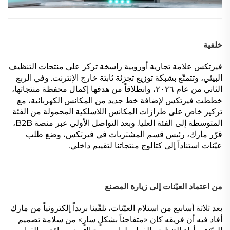
خلفية
فيرتكس علامة تجارية أوروبية راسخة تركز على منتجات التنظيف
البيئي، وتتمتّع بشبكة توزيع تجزئة ثابتة خارج الإنترنت. وفي الربع
الثاني من عام ٢٠٢٦، وانطلاقاً من هدفها إكمال محفظة منتجاتها،
خططت فيرتكس لإضافة خط جديد من المكانس الكهربائية، مع
تركيز خاص على طرازات المكانس اللاسلكية المحمولة من الفئة
المتوسطة إلى الفئة العليا. وبعد التواصل الأولي عبر منصة B2B،
قرّر مارك، رئيس قسم المشتريات في فيرتكس، وضع طلب
عيّنات استناداً إلى كتالوج منتجاتنا لتقييم داخلي.
من اعتماد العيّنات إلى زيارة المصنع
بعد ثلاثة أسابيع من استلام العيّنات، تلقّينا بريداً إلكترونياً من مارك
أفاد فيه أن فريقه كان «متفاجئاً بشكلٍ سارٍ» من سلامة تصميم