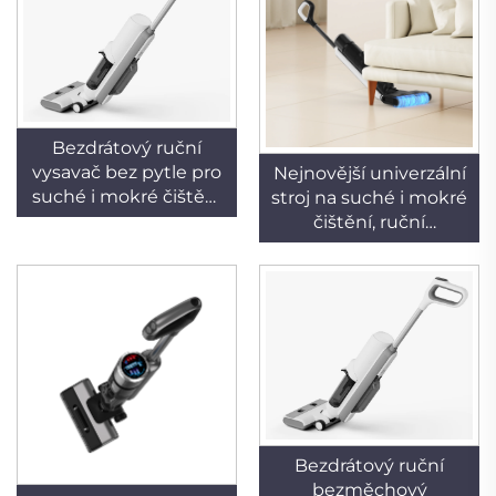
Bezdrátový ruční
vysavač bez pytle pro
Nejnovější univerzální
suché i mokré čištění
stroj na suché i mokré
s myjícím se filtrem,
čištění, ruční
přenosný vysavač pro
bezpylový model pro
domácnost a
hotely a domácnosti,
hotelové použití,
napájený baterií,
podlahový mop a
bezkartáčový motor o
čištění okrajů
výkonu 230 W
Bezdrátový ruční
bezměchový