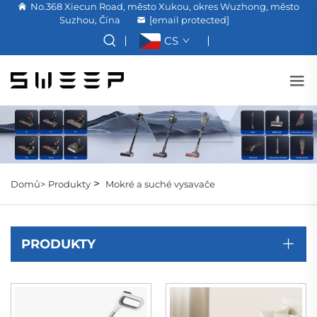
No.368 Xiecun Road, město Xukou, okres Wuzhong, město
Suzhou, Čína
[email protected]
CS
>
Domů>
Produkty
Mokré a suché vysavače
PRODUKTY