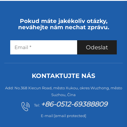
filtrem pro domácí a
hotelové použití
Pokud máte jakékoliv otázky,
neváhejte nám nechat zprávu.
Odeslat
KONTAKTUJTE NÁS
Add: No.368 Xiecun Road, město Xukou, okres Wuzhong, město
Suzhou, Čína
+86-0512-69388809
Tel:
E-mail:
[email protected]