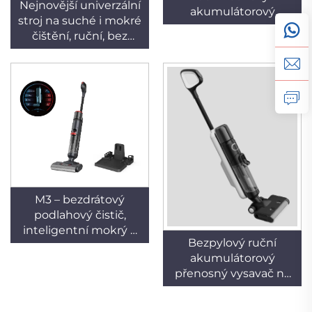
Nejnovější univerzální
akumulátorový
stroj na suché i mokré
kombinovaný
čištění, ruční, bez
(suchý/mokrý)
pytle, filtr vyžadující
přenosný domácí
údržbu, záruka 1 rok,
vysavač o výkonu 180
pro hotely a
W s myjicím filtrem,
domácnosti, s
automatickým
bateriovým pohonem
sušením a samočisticí
funkcí, vybavený LED
osvětlením
M3 – bezdrátový
podlahový čistič,
inteligentní mokrý a
Bezpylový ruční
suchý vysavač,
akumulátorový
výkonné všechno-v-
přenosný vysavač na
jednom čistící zařízení
suché i mokré
nečistoty s mytelným