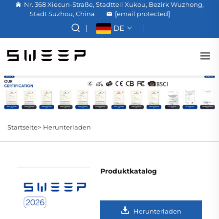
Nr. 368 Xiecun-Straße, Stadtteil Xukou, Bezirk Wuzhong,
Stadt Suzhou, China
[email protected]
DE
Startseite>
Herunterladen
Produktkatalog
Herunterladen