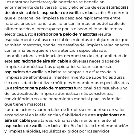
Los entornos hoteleros y de hostelería se benefician
enormemente de la versatilidad y eficiencia de este
aspiradoras
de aire sin cable
la
aspiradora de varilla sin bolsa
diseño permite
que el personal de limpieza se desplace rápidamente entre
habitaciones sin tener que lidiar con limitaciones del cable de
alimentación ni preocuparse por la disponibilidad de tomas
eléctricas. Esto
aspirador para pelo de mascotas
resulta
especialmente valioso en establecimientos de alojamiento que
admiten mascotas, donde los desafíos de limpieza relacionados
con animales requieren una atención especializada.
Las aplicaciones residenciales demuestran la adaptabilidad de
este
aspiradoras de aire sin cable
a diversas necesidades de
limpieza doméstica. Los propietarios valoran cómo este
aspiradora de varilla sin bolsa
se adapta sin esfuerzo de la
limpieza de alfombras al mantenimiento de superficies duras,
sin necesidad de utilizar múltiples herramientas especializadas.
La
aspirador para pelo de mascotas
funcionalidad resuelve uno
de los desafíos de limpieza doméstica más persistentes,
convirtiéndolo en una herramienta esencial para las familias
que tienen mascotas.
Las operaciones comerciales de limpieza encuentran un valor
excepcional en la eficiencia y fiabilidad de este
aspiradoras de
aire sin cable
para tareas rutinarias de mantenimiento. El
aspiradora de varilla sin bolsa
diseño facilita la implementación
y limpieza rápidas, requisitos exigidos por los servicios