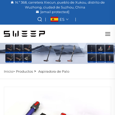
N.º 368, carretera Xiecun, pueblo de Xukou, distrito de
Wuzhong, ciudad de Suzhou, China
[email protected]
ES
>
Inicio>
Productos
Aspiradora de Palo