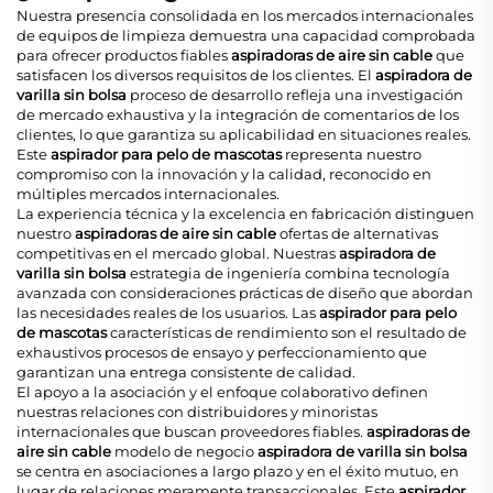
Nuestra presencia consolidada en los mercados internacionales
de equipos de limpieza demuestra una capacidad comprobada
para ofrecer productos fiables
aspiradoras de aire sin cable
que
satisfacen los diversos requisitos de los clientes. El
aspiradora de
varilla sin bolsa
proceso de desarrollo refleja una investigación
de mercado exhaustiva y la integración de comentarios de los
clientes, lo que garantiza su aplicabilidad en situaciones reales.
Este
aspirador para pelo de mascotas
representa nuestro
compromiso con la innovación y la calidad, reconocido en
múltiples mercados internacionales.
La experiencia técnica y la excelencia en fabricación distinguen
nuestro
aspiradoras de aire sin cable
ofertas de alternativas
competitivas en el mercado global. Nuestras
aspiradora de
varilla sin bolsa
estrategia de ingeniería combina tecnología
avanzada con consideraciones prácticas de diseño que abordan
las necesidades reales de los usuarios. Las
aspirador para pelo
de mascotas
características de rendimiento son el resultado de
exhaustivos procesos de ensayo y perfeccionamiento que
garantizan una entrega consistente de calidad.
El apoyo a la asociación y el enfoque colaborativo definen
nuestras relaciones con distribuidores y minoristas
internacionales que buscan proveedores fiables.
aspiradoras de
aire sin cable
modelo de negocio
aspiradora de varilla sin bolsa
se centra en asociaciones a largo plazo y en el éxito mutuo, en
lugar de relaciones meramente transaccionales. Este
aspirador