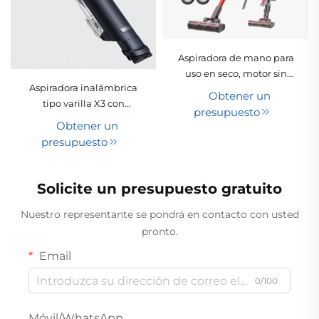
Aspiradora de mano para
uso en seco, motor sin
Aspiradora inalámbrica
escobillas, succión de
Obtener un
tipo varilla X3 con
200 AW, recipiente para
presupuesto
tecnología ciclónica,
polvo de 650 ml, batería
Obtener un
portátil para limpieza de
de 4000 mAh,
presupuesto
mascotas y alfombras,
autonomía de 61 a 90
tubo retráctil y depósito
minutos, para uso
extraíble, apta para uso
doméstico, en
Solicite un presupuesto gratuito
en hoteles y en seco
automóviles y hoteles
Nuestro representante se pondrá en contacto con usted
pronto.
Email
0/100
Móvil/WhatsApp