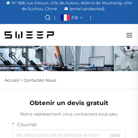
N° 368, rue Xiecun, ville de Xukou, district de Wuzhong, ville
de Suzhou, Chine
[email protected]
FR
Accueil >
Contactez-Nous
Obtenir un devis gratuit
Notre représentant vous contactera sous peu.
Courriel
0/100