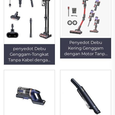
Penyedot Debu
Kering Genggam
penyedot Debu
dengan Motor Tanpa
Genggam-Tongkat
Sikat, Daya Isap 200
Tanpa Kabel dengan
AW, Wadah Debu 650
Motor Tanpa Sikat
ml, Baterai 4000 mAh,
800 W yang Kuat,
Masa Pakai 61–90
Ringan, Filter HEPA,
Menit, untuk Rumah
Fungsi Pengikisan
Tangga, Mobil, dan
Debu Kering, Lampu
Hotel
LED, dan Dapat Diisi
Ulang