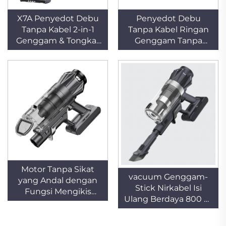
X7A Penyedot Debu
Penyedot Debu
Tanpa Kabel 2-in-1
Tanpa Kabel Ringan
Genggam & Tongkat
Genggam Tanpa
dengan Motor Tanpa
Kantong, Portabel,
Sikat untuk
Tongkat, Siklon untuk
Penggunaan di Mobil
Pembersihan Hewan
& Rumah
Peliharaan dan Karpet,
Digunakan di Rumah
Tangga & Hotel
Motor Tanpa Sikat
vacuum Genggam-
yang Andal dengan
Stick Nirkabel Isi
Fungsi Mengikis
Ulang Berdaya 800 W
Debu, Penyedot
dengan Motor Tanpa
Debu Genggam
Sikat Ringan, Filter
Tanpa Kabel yang