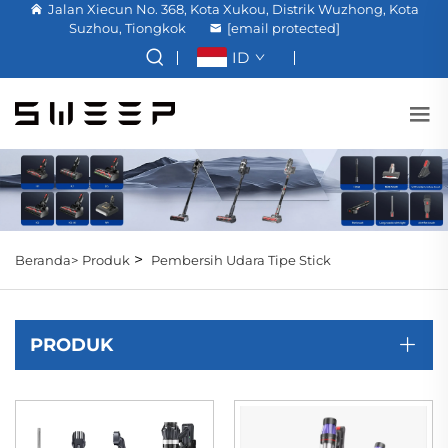
Jalan Xiecun No. 368, Kota Xukou, Distrik Wuzhong, Kota
Suzhou, Tiongkok
[email protected]
ID
>
Beranda>
Produk
Pembersih Udara Tipe Stick
PRODUK