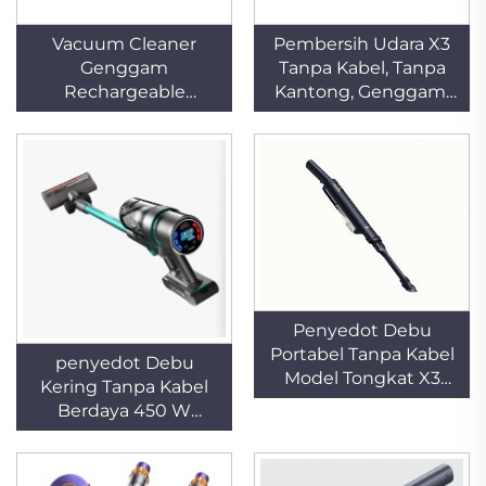
Vacuum Cleaner
Pembersih Udara X3
Genggam
Tanpa Kabel, Tanpa
Rechargeable
Kantong, Genggam,
Multifungsi Berdaya
Portabel, Model
Tinggi dan Ringan
Tongkat, Teknologi
dengan Teknologi
Siklon, Kering, untuk
Siklon, Buatan
Membersihkan Bulu
Produsen Profesional
Hewan Peliharaan,
untuk Mobil dan
Hotel, Rumah Tangga,
Hotel
dan Karpet, dengan
Baterai yang Dapat
Dilepas
Penyedot Debu
Portabel Tanpa Kabel
penyedot Debu
Model Tongkat X3
Kering Tanpa Kabel
dengan Teknologi
Berdaya 450 W
Siklon untuk
dengan Filter HEPA,
Pembersihan Kering
Ringan, Portabel,
Karpet Hotel, Rumah
Menggunakan