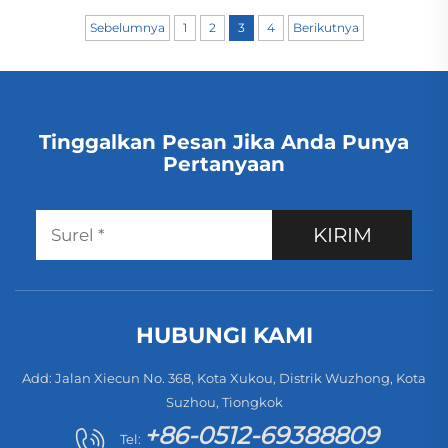
HEPA, dan Fungsi
Dapat Diisi Ulang,
Sebelumnya
1
2
3
4
Berikutnya
Pengikis Debu
Model Tongkat,
dengan Tampilan
Cerdas LED
Tinggalkan Pesan Jika Anda Punya
Pertanyaan
KIRIM
HUBUNGI KAMI
Add: Jalan Xiecun No. 368, Kota Xukou, Distrik Wuzhong, Kota
Suzhou, Tiongkok
+86-0512-69388809
Tel: