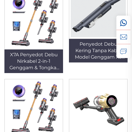
Tangga, dan Hewan
Teknologi Siklon —
Peliharaan, Tabung
Cocok untuk Rumah
Dapat Ditarik, Baterai
Tangga, Hotel, dan
Dapat Dilepas
Pembersihan Karpet
Hewan Peliharaan
Penyedot Debu
Kering Tanpa Kabel
X7A Penyedot Debu
Model Genggam X3
Nirkabel 2-in-1
dengan Teknologi
Genggam & Tongkat
Siklon, Filter HEPA,
Tanpa Kantong, Kuat
dan Lampu LED—
dan Sunyi untuk
Portabel untuk
Penggunaan di Mobil
Pembersihan Karpet
dan Hotel
Hotel dan Hewan
Peliharaan