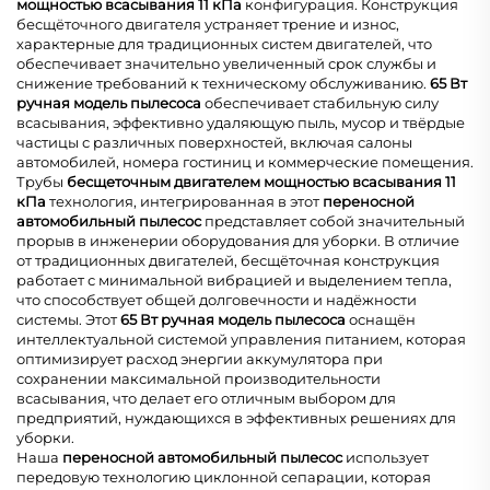
мощностью всасывания 11 кПа
конфигурация. Конструкция
бесщёточного двигателя устраняет трение и износ,
характерные для традиционных систем двигателей, что
обеспечивает значительно увеличенный срок службы и
снижение требований к техническому обслуживанию.
65 Вт
ручная модель пылесоса
обеспечивает стабильную силу
всасывания, эффективно удаляющую пыль, мусор и твёрдые
частицы с различных поверхностей, включая салоны
автомобилей, номера гостиниц и коммерческие помещения.
Трубы
бесщеточным двигателем мощностью всасывания 11
кПа
технология, интегрированная в этот
переносной
автомобильный пылесос
представляет собой значительный
прорыв в инженерии оборудования для уборки. В отличие
от традиционных двигателей, бесщёточная конструкция
работает с минимальной вибрацией и выделением тепла,
что способствует общей долговечности и надёжности
системы. Этот
65 Вт ручная модель пылесоса
оснащён
интеллектуальной системой управления питанием, которая
оптимизирует расход энергии аккумулятора при
сохранении максимальной производительности
всасывания, что делает его отличным выбором для
предприятий, нуждающихся в эффективных решениях для
уборки.
Наша
переносной автомобильный пылесос
использует
передовую технологию циклонной сепарации, которая