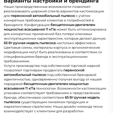
Варианты настройки и брендинга
Наши производственные возможности позволяют
реализовывать широкий спектр вариантов кастомизации
для
переносной автомобильный пылесос
с учётом
конкретных требований клиентов и потребностей в
брендинге. Конфигурация
бесщеточным двигателем
мощностью всасывания 11 кПа
может быть оптимизирована
для конкретных применений без потери ключевых
эксплуатационных характеристик, которые делают данную
65 Вт ручная модель пылесоса
настолько эффективно.
Цветовые схемы, материалы корпуса и эргономические
модификации могут быть реализованы в соответствии со
спецификациями бренда и эксплуатационными
требованиями.
Услуги производства под собственной торговой маркой
позволяют партнёрам продвигать
переносной
автомобильный пылесос
под собственной брендовой
идентичностью, одновременно получая выгоду от нашей
передовой
бесщеточным двигателем мощностью
всасывания 11 кПа
технологии. Возможности кастомизации
упаковки соответствуют требованиям к представлению
бренда, обеспечивая соответствие
65 Вт ручная модель
пылесоса
существующим линейкам продукции и
маркетинговым стратегиям. Наша дизайн-команда тесно
взаимодействует с клиентами для разработки