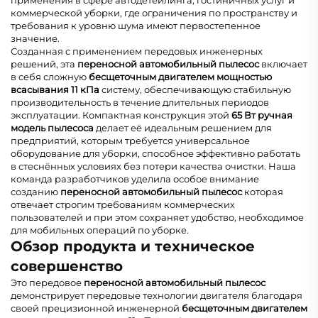
применения в сфере автодетейлинга, гостиничных услуг и
коммерческой уборки, где ограничения по пространству и
требования к уровню шума имеют первостепенное
значение.
Созданная с применением передовых инженерных
решений, эта
переносной автомобильный пылесос
включает
в себя сложную
бесщеточным двигателем мощностью
всасывания 11 кПа
систему, обеспечивающую стабильную
производительность в течение длительных периодов
эксплуатации. Компактная конструкция этой
65 Вт ручная
модель пылесоса
делает её идеальным решением для
предприятий, которым требуется универсальное
оборудование для уборки, способное эффективно работать
в стеснённых условиях без потери качества очистки. Наша
команда разработчиков уделила особое внимание
созданию
переносной автомобильный пылесос
которая
отвечает строгим требованиям коммерческих
пользователей и при этом сохраняет удобство, необходимое
для мобильных операций по уборке.
Обзор продукта и техническое
совершенство
Это передовое
переносной автомобильный пылесос
демонстрирует передовые технологии двигателя благодаря
своей прецизионной инженерной
бесщеточным двигателем