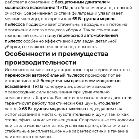
работает в сочетании с
бесщеточным двигателем
мощностью всасывания 11 кПа
для обеспечения тщательной
очистки. Современная система фильтрации улавливает
мелкие частицы, в то время как
65 Вт ручная модель
пылесоса
поддерживает стабильный воздушный поток на
протяжении всего процесса уборки. Такое сочетание
технологий делает нашу
переносной автомобильный
пылесос
особенно эффективной для задач детальной
уборки, где важны точность и тщательность.
Особенности и преимущества
производительности
Исключительные эксплуатационные характеристики этого
переносной автомобильный пылесос
происходят от её
инновационной
бесщеточным двигателем мощностью
всасывания 11 кПа
конструкции, обеспечивающей
превосходную силу всасывания при удивительно
компактных габаритах. Бесщёточное исполнение двигателя
гарантирует работу практически без шума, что делает
данный
65 Вт ручная модель пылесоса
подходящим для
использования в местах, чувствительных к шуму, таких как
отели, офисы и жилые помещения. Современные технологии
двигателя исключают износ угольных щёток, обеспечивая
стабильные эксплуатационные характеристики в течение
длительного времени.