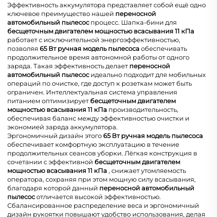
Эффективность аккумулятора представляет собой ещё одно
ключевое преимущество нашей
переносной
автомобильный пылесос
процесс. Шапка-бини для
бесщеточным двигателем мощностью всасывания 11 кПа
работает с исключительной энергоэффективностью,
позволяя
65 Вт ручная модель пылесоса
обеспечивать
продолжительное время автономной работы от одного
заряда. Такая эффективность делает
переносной
автомобильный пылесос
идеально подходит для мобильных
операций по очистке, где доступ к розеткам может быть
ограничен. Интеллектуальная система управления
питанием оптимизирует
бесщеточным двигателем
мощностью всасывания 11 кПа
производительность,
обеспечивая баланс между эффективностью очистки и
экономией заряда аккумулятора.
Эргономичный дизайн этого
65 Вт ручная модель пылесоса
обеспечивает комфортную эксплуатацию в течение
продолжительных сеансов уборки. Лёгкая конструкция в
сочетании с эффективной
бесщеточным двигателем
мощностью всасывания 11 кПа
, снижает утомляемость
оператора, сохраняя при этом мощную силу всасывания,
благодаря которой данный
переносной автомобильный
пылесос
отличается высокой эффективностью.
Сбалансированное распределение веса и эргономичный
дизайн рукоятки повышают удобство использования, делая