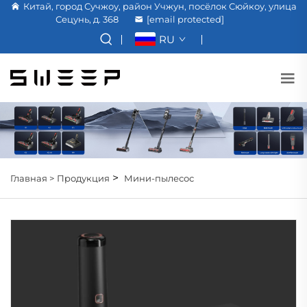
Китай, город Сучжоу, район Учжун, посёлок Сюйкоу, улица
Сецунь, д. 368
[email protected]
RU
>
Главная >
Продукция
Мини-пылесос