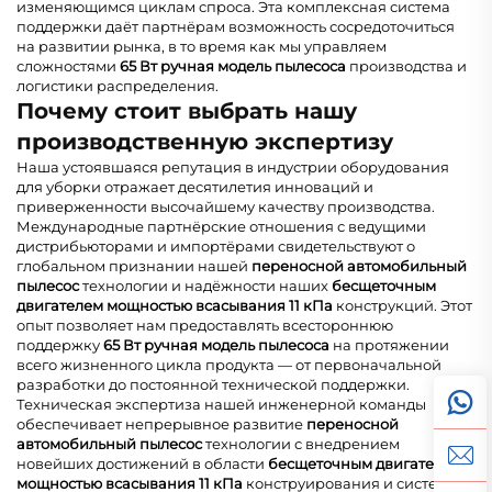
изменяющимся циклам спроса. Эта комплексная система
поддержки даёт партнёрам возможность сосредоточиться
на развитии рынка, в то время как мы управляем
сложностями
65 Вт ручная модель пылесоса
производства и
логистики распределения.
Почему стоит выбрать нашу
производственную экспертизу
Наша устоявшаяся репутация в индустрии оборудования
для уборки отражает десятилетия инноваций и
приверженности высочайшему качеству производства.
Международные партнёрские отношения с ведущими
дистрибьюторами и импортёрами свидетельствуют о
глобальном признании нашей
переносной автомобильный
пылесос
технологии и надёжности наших
бесщеточным
двигателем мощностью всасывания 11 кПа
конструкций. Этот
опыт позволяет нам предоставлять всестороннюю
поддержку
65 Вт ручная модель пылесоса
на протяжении
всего жизненного цикла продукта — от первоначальной
разработки до постоянной технической поддержки.
Техническая экспертиза нашей инженерной команды
обеспечивает непрерывное развитие
переносной
автомобильный пылесос
технологии с внедрением
новейших достижений в области
бесщеточным двигателем
мощностью всасывания 11 кПа
конструирования и систем