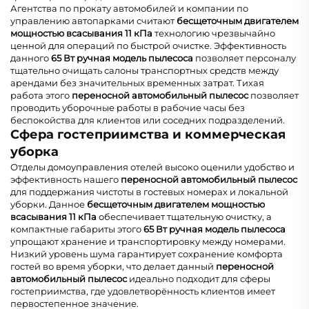
Агентства по прокату автомобилей и компании по
управлению автопарками считают
бесщеточным двигателем
мощностью всасывания 11 кПа
технологию чрезвычайно
ценной для операций по быстрой очистке. Эффективность
данного
65 Вт ручная модель пылесоса
позволяет персоналу
тщательно очищать салоны транспортных средств между
арендами без значительных временных затрат. Тихая
работа этого
переносной автомобильный пылесос
позволяет
проводить уборочные работы в рабочие часы без
беспокойства для клиентов или соседних подразделений.
Сфера гостеприимства и коммерческая
уборка
Отделы домоуправления отелей высоко оценили удобство и
эффективность нашего
переносной автомобильный пылесос
для поддержания чистоты в гостевых номерах и локальной
уборки. Данное
бесщеточным двигателем мощностью
всасывания 11 кПа
обеспечивает тщательную очистку, а
компактные габариты этого
65 Вт ручная модель пылесоса
упрощают хранение и транспортировку между номерами.
Низкий уровень шума гарантирует сохранение комфорта
гостей во время уборки, что делает данный
переносной
автомобильный пылесос
идеально подходит для сферы
гостеприимства, где удовлетворённость клиентов имеет
первостепенное значение.