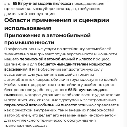
этот
65 Вт ручная модель пылесоса
подходящим для
профессиональных уборочных задач, требующих
длительной эксплуатации.
Области применения и сценарии
использования
Приложения в автомобильной
промышленности
Профессиональные услуги по детейлингу автомобилей
значительно выигрывают от универсальности и мощности
нашего
переносной автомобильный пылесос
процесс.
Шапка-бини для
бесщеточным двигателем мощностью
всасывания 11 кПа
обеспечивает достаточную силу
всасывания для удаления въевшейся грязи из
автомобильных ковров, обивки и труднодоступных щелей.
Мобильные предприятия по детейлингу особенно ценят
беспроводное удобство данного
65 Вт ручная модель
пылесоса
, которое устраняет необходимость в удлинителях
и ограничениях, связанных с доступом к электропитанию.
переносной автомобильный пылесос
отлично справляется
как с очисткой внутренних, так и внешних поверхностей
автомобилей, что делает его незаменимым инструментом
для комплексного технического обслуживания
транспортных средств.