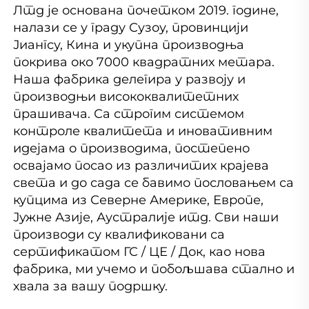
Лтд је основана почетком 2019. године, 
налази се у граду Сузоу, провинцији 
Јиангсу, Кина и укупна производња 
покрива око 7000 квадратних метара. 
Наша фабрика делегира у развоју и 
производњи висококвалитетних 
прашивача. Са строгим системом 
контроле квалитета и иновативним 
идејама о производима, постепено 
освајамо посао из различитих крајева 
света и до сада се бавимо пословањем са 
купцима из Северне Америке, Европе, 
Јужне Азије, Аустралије итд. Сви наши 
производи су квалификовани са 
сертификатом ГС / ЦЕ / Док, као нова 
фабрика, ми учемо и побољшава стално и 
хвала за вашу подршку. 