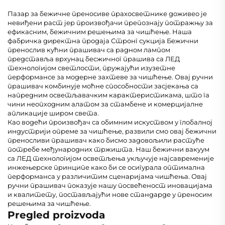
Пазар за бежичне преносиве прахосветнике доживео је
невиђени раст јер произвођачи препознају потражњу за
ефикасним, бежичним решењима за чишћење. Наша
фабричка директна продаја Стронг сукција Бежични
пренослив кућни прашивач са радном лампом
представља врхунац бесжичног прашива са ЛЕД
технологијом светлости, пружајући изузетне
перформансе за модерне захтеве за чишћење. Овај ручни
прашивач комбинује моћне способности засјекања са
напредним осветљавачким карактеристикама, што га
чини неопходним алатом за стамбене и комерцијалне
апликације широм света.
Као водећи произвођач са обимним искуством у глобалној
индустрији опреме за чишћење, развили смо овај бежични
преносливи прашивач како бисмо задовољили растуће
потребе међународних тржишта. Наш бежични вакуум
са ЛЕД технологијом осветљења укључује најсавременије
инжењерске принципе како би се осигурала оптимална
перформанса у различитим сценаријама чишћења. Овај
ручни прашивач показује нашу посвећеност иновацијама
и квалитету, постављајући нове стандарде у преносим
решењима за чишћење.
Pregled proizvoda