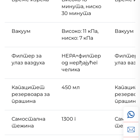
минута, ниско
30 минута
Вакуум
Високо: 11 кПа,
Вакуум
ниско: 7 кПа
Филтер за
HEPA+филтер
Филтер 
улаз ваздуха
од нерђајућег
улаз вазд
челика
Капацитет
450 мл
Капаци
резервоара за
резервоа
прашина
прашина
Самостална
1300 г
Самоста
тежина
тежина