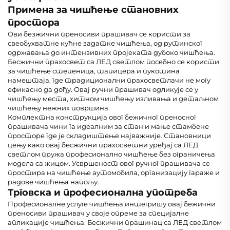
Примена за чишћење становних
простора
Ови безжични преносиви прашивач се користи за
свеобухватне кућне задатке чишћења, од рутинског
одржавања до интензивних пројеката дубоко чишћења.
Бесжични прахосвет са ЛЕД светлом посебно се користи
за чишћење степеница, тапицера и пукотина
намештаја, где традиционални прахосветлачи не могу
ефикасно да дођу. Овај ручни прашивач одликује се у
чишћењу места, хитном чишћењу изливања и детаљном
чишћењу нежних површина.
Комплектна конструкција овог бежичног преносног
прашивача чини га идеалним за стан и мање стамбене
просторе где је складиштење најважније. Становници
цењу како овај бесжични прахосветни уређај са ЛЕД
светлом пружа професионално чишћење без ограничења
модела са жицом. Усвршеност овог ручног прашивача се
простира на чишћење аутомобила, организацију гараже и
радове чишћења напољу.
Трговска и професионална употреба
Професионалне услуге чишћења интегришу овај бежични
преносиви прашивач у своје опреме за специјалне
апликације чишћења. Бесжични прашинац са ЛЕД светлом