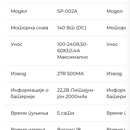
Модел
SP-002А
Модел
Моторна снага
140 Вт (DC)
Моторна 
Унос
100-240В,50-
Унос
60ХЗ,0,4А
Максимално
Извод
27В 500МА
Извод
Информације о
22,2В Литијум-
Информац
батерији
јон 2000мАх
батериј
Време пуњења
5 сати
Време п
Време изрека
Високо 18
Време из