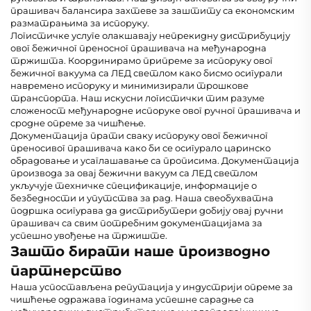
прашивач балансира захтеве за заштиту са економским
разматрањима за испоруку.
Логистичке услуге олакшавају непрекидну дистрибуцију
овог бежичног преносног прашивача на међународна
тржишта. Координирамо припреме за испоруку овог
бежичног вакуума са ЛЕД светлом како бисмо осигурали
навремено испоруку и минимизирали трошкове
транспорта. Наш искусни логистички тим разуме
сложеност међународне испоруке овог ручног прашивача и
сродне опреме за чишћење.
Документација прати сваку испоруку овог бежичног
преносивог прашивача како би се осигурало царинско
обрадовање и усаглашавање са прописима. Документација
производа за овај бежични вакуум са ЛЕД светлом
укључује техничке спецификације, информације о
безбедности и упутства за рад. Наша свеобухватна
подршка осигурава да дистрибутери добију овај ручни
прашивач са свим потребним документацијама за
успешно увођење на тржиште.
Зашто бирати наше производно
партнерство
Наша успостављена репутација у индустрији опреме за
чишћење одражава годинама успешне сарадње са