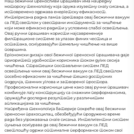
Наш бежични преносливи прашивач има напредну
моторску технологију која пружа изузетну снагу сисања, а
истовремено одржава енергетску ефикасност.
Интегрисана радна лампа претвара овај бесжични вакуум
са ЛЕД светлом у свестрани инструмент за чишћење
који може ефикасно радити у условима слабог осветљења.
Овај ручни прашивач користи најсавременије
филтрационе системе за улазак финих честица и
остатака, осигуравајући темељну чишћење на више
површина.
Ергономски дизајн овог бежичног преносног прашивача даје
приоритет удобности корисника током дугих сесија
чишћења. Стратешки постављени систем ЛЕД
осветљења чини овај бесжични вакуум са ЛЕД светлом
посебно ефикасним за чишћење тешко доступних
подручја, тамних углова и затвореног простора.
Професионални корисници цене како овај ручни прашивач
комбинује лагу конструкцију са снажним перформансима,
пружајући доследне резултате у различитим
апликацијама за чишћење.
Напређена технологија батерије покреће овај бесжични
преносни прахосцилац, обезбеђујући продужено време
рада без угрожавања снаге сисања. Интелигентни систем
пуњења осигурава да овај бежични вакуум са ЛЕД
светлошћу одржи оптималне перформансе током свог