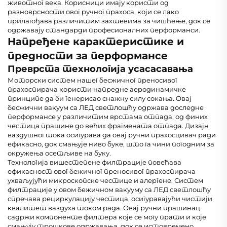
животног века. Корисници имају користи од
разноврсности овог ручног прахоса, који се лако
прилагођава различитим захтевима за чишћење, док се
одржавају стандарди професионалних перформанси.
Напређене карактеристике и
предности за перформансе
Преврста технологија усасасавања
Моторски систем нашег бесжичног преносивог
прахоспирача користи напредне аеродинамичке
принципе да би генерисао снажну силу сокања. Овај
бесжични вакуум са ЛЕД светлошћу одржава доследне
перформансе у различитим врстама отпада, од финих
честица прашине до већих фрагмената отпада. Дизајн
ваздушног тока осигурава да овај ручни прахосцивач ради
ефикасно, док смањује ниво буке, што га чини погодним за
окружења осетљиве на буку.
Технологија вишестепене филтрације повећава
ефикасност овог бежичног преносивог прахоспирача
ухваљујући микроскопске честице и алергене. Систем
филтрације у овом бежичном вакууму са ЛЕД светлошћу
спречава рециркулацију честица, осигуравајући чистији
квалитет ваздуха током рада. Овај ручни прашинац
садржи компоненте филтера које се могу прати и које
смањују трошкове одржавања, док се истовремено