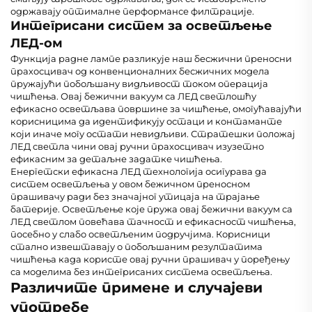
одржавају оптималне перформансе филтрације.
Интегрисани систем за осветљење
ЛЕД-ом
Функција радне лампе разликује наш бесжични преносни
прахосцивач од конвенционалних бесжичних модела
пружајући побољшану видљивост током операција
чишћења. Овај бежични вакуум са ЛЕД светлошћу
ефикасно осветљава површине за чишћење, омогућавајући
корисницима да идентификују остаци и контаманте
који иначе могу остати невидљиви. Стратешки положај
ЛЕД светла чини овај ручни прахосцивач изузетно
ефикасним за детаљне задатке чишћења.
Енергетски ефикасна ЛЕД технологија осигурава да
систем осветљења у овом бежичном преносном
прашивачу ради без значајног утицаја на трајање
батерије. Осветљење које пружа овај бежични вакуум са
ЛЕД светлом повећава тачност и ефикасност чишћења,
посебно у слабо осветљеним подручјима. Корисници
стално извештавају о побољшаним резултатима
чишћења када користе овај ручни прашивач у поређењу
са моделима без интегрисаних система осветљења.
Различите примене и случајеви
употребе