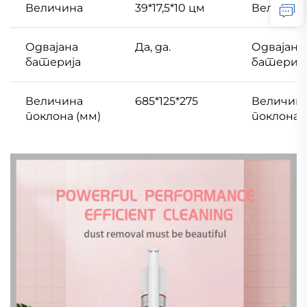
Величина
39*17,5*10 цм
Величин
Одвајана
Да, да.
Одвајана
батерија
батерија
Величина
685*125*275
Величин
поклона (мм)
поклона 