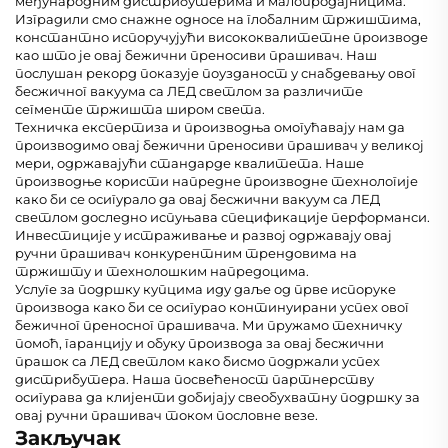
међународним дистрибутерима и малопродајницима.
Изградили смо снажне односе на глобалним тржиштима,
константно испоручујући висококвалитетне производе
као што је овај бежични преносиви прашивач. Наш
послушан рекорд показује поузданост у снабдевању овог
бесжичног вакуума са ЛЕД светлом за различите
сегменте тржишта широм света.
Техничка експертиза и производња омогућавају нам да
производимо овај бежични преносиви прашивач у великој
мери, одржавајући стандарде квалитета. Наше
производње користи напредне производне технологије
како би се осигурало да овај бесжични вакуум са ЛЕД
светлом доследно испуњава спецификације перформанси.
Инвестиције у истраживање и развој одржавају овај
ручни прашивач конкурентним трендовима на
тржишту и технолошким напредоцима.
Услуге за подршку купцима иду даље од прве испоруке
производа како би се осигурао континуирани успех овог
бежичног преносног прашивача. Ми пружамо техничку
помоћ, гаранцију и обуку производа за овај бесжични
прашок са ЛЕД светлом како бисмо подржали успех
дистрибутера. Наша посвећеност партнерству
осигурава да клијенти добијају свеобухватну подршку за
овај ручни прашивач током пословне везе.
Закључак