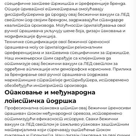
специфичне захтеве тржишта и преференције бренда.
Опције приватног етикетирања омогућавају
дистрибутерима да продају овај бесжични вакуум са ЛЕД
светлом под својим брендом, задржавајући стандарде
квалитета производа. Могућности прилагођавања овог
ручног прашивача укључују шеме боја, дизајн паковања и
модификације функција.
Техничке спецификације овог бежичног преносног
прашивача могу се прилагодити регионалним
преференцијама и захтевима специфичним за тржиште.
Наш инжењерски тим сарађује са клијентима да
оптимизује овај бесжични вакуум са ЛЕД светлом за
одређене апликације или демографске кориснике. Прилика
за брендирање овог ручног прашивача подржава
маркетиншке стратегије дистрибутера, истовремено
обезбеђујући интегритет производа.
Опаковање и међународна
логистичка подршка
Професионална опаковка штити овај бежични преносиви
прашивач током међународног превоза, истовремено
оптимизујући ефикасност испоруке. Сваки бежични
вакуум са ЛЕД светлом је пажљиво упакован заштитним
материјалима који спречавају оштећење током
руковања и транзита. Наш дизајн паковања за овај ручни