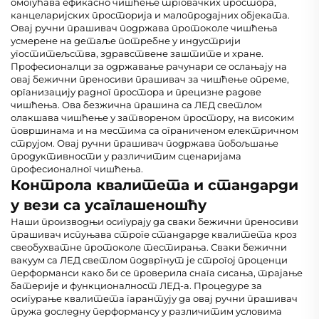
омогућава ефикасно чишћење трговачких простора,
канцеларијских просторија и малопродајних објеката.
Овај ручни прашивач подржава протоколе чишћења
усмерене на детаље потребне у индустрији
угоститељства, здравствене заштите и хране.
Професионалци за одржавање рачунари се ослањају на
овај бежични преносиви прашивач за чишћење опреме,
организацију радног простора и прецизне радове
чишћења. Ова безжична прашина са ЛЕД светлом
олакшава чишћење у затвореном простору, на високим
површинама и на местима са ограниченом електричном
струјом. Овај ручни прашивач подржава побољшање
продуктивности у различитим сценаријама
професионалног чишћења.
Контрола квалитета и стандарди
у вези са усаглашеношћу
Наши производњи осигурају да сваки бежични преносиви
прашивач испуњава строге стандарде квалитета кроз
свеобухватне протоколе тестирања. Сваки бежични
вакуум са ЛЕД светлом подвргнут је строгој проценци
перформанси како би се проверила снага сисања, трајање
батерије и функционалност ЛЕД-а. Процедуре за
осигурање квалитета гарантују да овај ручни прашивач
пружа доследну перформансу у различитим условима