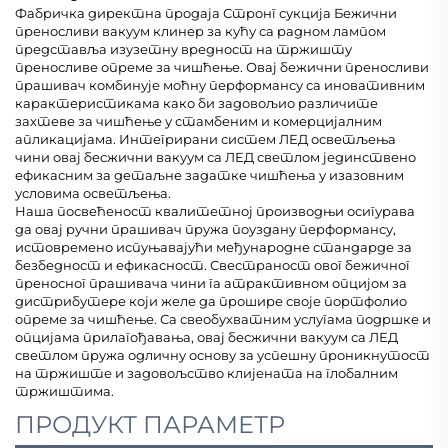
Фабричка директна продаја Стронг сукција Бежични
преносливи вакуум клинер за кућу са радном лампом
представља изузетну вредност на тржишту
преносливе опреме за чишћење. Овај бежични преносливи
прашивач комбинује моћну перформансу са иновативним
карактеристикама како би задовољио различите
захтеве за чишћење у стамбеним и комерцијалним
апликацијама. Интегрирани систем ЛЕД осветљења
чини овај бесжични вакуум са ЛЕД светлом јединствено
ефикасним за детаљне задатке чишћења у изазовним
условима осветљења.
Наша посвећеност квалитетној производњи осигурава
да овај ручни прашивач пружа поуздану перформансу,
истовремено испуњавајући међународне стандарде за
безбедност и ефикасност. Свестраност овог бежичног
преносног прашивача чини га атрактивном опцијом за
дистрибутере који желе да прошире своје портфолио
опреме за чишћење. Са свеобухватним услугама подршке и
опцијама прилагођавања, овај бесжични вакуум са ЛЕД
светлом пружа одличну основу за успешну проникнутост
на тржиште и задовољство клијената на глобалним
тржиштима.
ПРОДУКТ ПАРАМЕТР