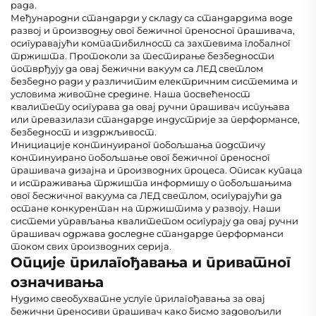
рада.
Међународни стандарди у складу са стандардима воде
развој и производњу овог бежичног преносног прашивача,
осигуравајући компатибилност са захтевима глобалног
тржишта. Протоколи за тестирање безбедности
потврђују да овај бежични вакуум са ЛЕД светлом
безбедно ради у различитим електричним системима и
условима животне средине. Наша посвећеност
квалитету осигурава да овај ручни прашивач испуњава
или превазилази стандарде индустрије за перформансе,
безбедност и издржљивост.
Инициације континуираног побољшања подстичу
континуирано побољшање овог бежичног преносног
прашивача дизајна и производних процеса. Описак купаца
и истраживања тржишта информишу о побољшањима
овог бесжичног вакуума са ЛЕД светлом, осигурајући да
остане конкурентан на тржиштима у развоју. Наши
системи управљања квалитетом осигурају да овај ручни
прашивач одржава доследне стандарде перформанси
током свих производних серија.
Опције прилагођавања и приватног
означивања
Нудимо свеобухватне услуге прилагођавања за овај
бежични преносиви прашивач како бисмо задовољили