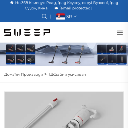
Но.368 Ксиецун Роад, град Ксукоу, округ Вузхонг, град
Суџоу, Кина
[email protected]
SR
>
Домаћи
Производи
Штапни усисивач