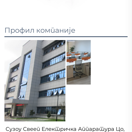
Профил компаније
Сузоу Свееп Електричка Аппаратура Цо, 