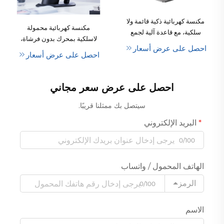
مكنسة كهربائية ذكية قائمة ولا
مكنسة كهربائية محمولة
سلكية، مع قاعدة آلية لجمع
لاسلكية بمحرك بدون فرشاة،
الغبار، مُصمَّمة لتنظيف
احصل على عرض أسعار
قوية الشفط، قابلة لإعادة
الأرضيات والسجاد بكفاءة
احصل على عرض أسعار
الشحن، مناسبة للاستخدام
عالية، ويمكن تركيبها بشكل
المنزلي وداخل السيارة
قائم، ومناسبة أيضًا للاستخدام
احصل على عرض سعر مجاني
في السيارات
سيتصل بك ممثلنا قريبًا.
البريد الإلكتروني
0/100
الهاتف المحمول / واتساب
الرمز
0/100
الاسم