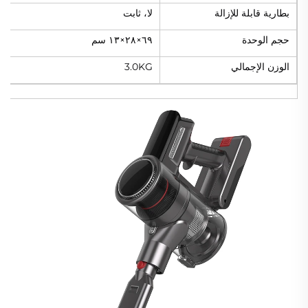
بطارية قابلة للإزالة
لا، ثابت
حجم الوحدة
٦٩×٢٨×١٣ سم
الوزن الإجمالي
3.0KG