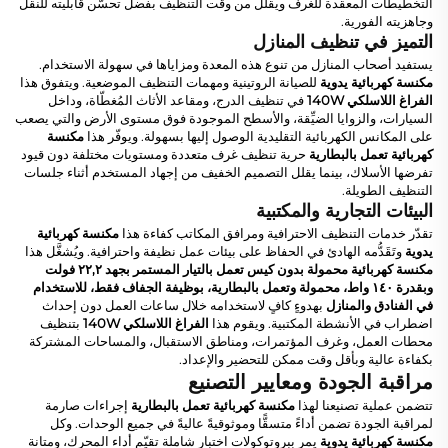
التخطيطات المعقدة للغرف ويقلل من وقت التنظيف بفضل تحسُّن قابليته للنقل
وجاهزيته الفورية.
التميز في تنظيف المنازل
يستفيد أصحاب المنازل من تنوع هذه المعدة ومزاياها في سهولة الاستخدام.
مكنسة كهربائية يدوية
للصيانة الروتينية ومهمات التنظيف الموضعية. ويتفوق هذا
الفراغ اللاسلكي 140W
في تنظيف الدرج، ومقاعد الأثاث المُغطّاة، وداخل
السيارات، والزوايا الضيِّقة، والأسطح الموجودة فوق مستوى الأرض والتي يصعب
على المكانس الكهربائية التقليدية الوصول إليها بسهولة. ويوفّر هذا
مكنسة
كهربائية تعمل بالبطارية
حرية تنظيف غرف متعددة ومستويات مختلفة دون قيود
تفرضها الأسلاك، بينما يقلل التصميم الخفيف من إجهاد المستخدم أثناء جلسات
التنظيف الطويلة.
البيئات التجارية والمكتبية
تقدّر خدمات التنظيف الاحترافية ومرافق المكاتب كفاءة هذا
مكنسة كهربائية
يدوية
وتَقَدُّمه الهادئ في الحفاظ على بيئات عمل نظيفة واحترافية. ويُشغَّل هذا
مكنسة كهربائية محمولة بدون كيس تعمل بالتيار المستمر بجهد ٢٢,٢ فولت
وبقدرة ١٤٠ واط، محمولة وتعمل بالبطارية، بوظيفة الجفاف فقط، للاستخدام
في الفنادق والمنازل
بهدوءٍ كافٍ لاستخدامه خلال ساعات العمل دون إحداث
اضطراب في الأنشطة المكتبية. ويقوم هذا
الفراغ اللاسلكي 140W
بتنظيف
محطات العمل، وغرف المؤتمرات، ومناطق الاستقبال، والمساحات المشتركة
بكفاءة عالية وبأقل وقت ممكن للتحضير والإعداد.
مراقبة الجودة ومعايير التصنيع
تتضمن عملية تصنيعنا لهذا
مكنسة كهربائية تعمل بالبطارية
إجراءات صارمة
لمراقبة الجودة تضمن أداءً متسقًّا وموثوقيةً عاليةً في جميع الوحدات. وكل
مكنسة كهربائية يدوية
يمر ببروتوكولات اختبار شاملة تقيّم أداء المحرك، ومتانة