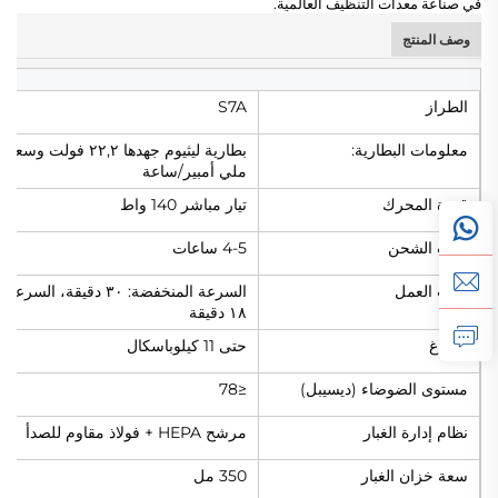
في صناعة معدات التنظيف العالمية.
وصف المنتج
الطراز
S7A
معلومات البطارية:
ملي أمبير/ساعة
قدرة المحرك
تيار مباشر 140 واط
وقت الشحن
4-5 ساعات
وقت العمل
السرعة المنخفضة: ٣٠ دقيقة، السر
١٨ دقيقة
الفراغ
حتى 11 كيلوباسكال
مستوى الضوضاء (ديسيبل)
≤78
نظام إدارة الغبار
مرشح HEPA + فولاذ مقاوم للصدأ
سعة خزان الغبار
350 مل