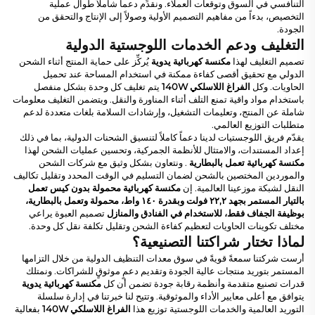
التنافسي في السوق وتوقعات العملاء. ونقدِّم دعماً شاملاً طوال عملية
التخصيص، بدءاً من مفاهيم التصميم الأولية وصولاً إلى الإنتاج والتحقق من
الجودة.
التغليف ودعم الخدمات اللوجستية الدولية
تصميم التغليف لهذا
مكنسة كهربائية يدوية
يُركِّز على حماية المنتج أثناء الشحن
الدولي مع تحقيق أقصى كفاءة ممكنة في استخدام المساحة عند تحميل
الحاويات. وكل
الفراغ اللاسلكي 140W
يتم تغليف كل وحدة بشكل منفصل
باستخدام مواد واقية تمنع التلف أثناء المناورة والنقل. ويتضمن التغليف معلومات
شاملة عن المنتج، وتعليمات التشغيل، وإرشادات السلامة بلغات متعددة لدعم
متطلبات التوزيع العالمي.
يقدّم فريق اللوجستيات لدينا دعماً كاملاً لتنسيق الشحنات الدولية، بما في ذلك
إعداد المستندات، والامتثال للأنظمة الجمركية، وتحسين عمليات الشحن لهذا
مكنسة كهربائية تعمل بالبطارية
. ونتعاون بشكل وثيق مع شركات الشحن
والموردين المختصين بالشحن لضمان التسليم في الوقت المحدد وتقليل تكاليف
النقل لشبكة موزعينا العالمية. إن
مكنسة كهربائية محمولة بدون كيس تعمل
بالتيار المستمر بجهد ٢٢,٢ فولت وبقدرة ١٤٠ واط، محمولة وتعمل بالبطارية،
بوظيفة الجفاف فقط، للاستخدام في الفنادق والمنازل
تصميم العبوة يراعي
مختلف تكوينات الحاويات لتعظيم كفاءة الشحن وتقليل تكلفة نقل كل وحدة.
لماذا تختار شراكتنا التصنيعية؟
أرست شركتنا سمعةً قويةً في سوق معدات التنظيف الدولية من خلال التزامها
المستمر بتوريد منتجات عالية الجودة وتقديم دعمٍ موثوقٍ للشراكات. ونمتلك
قدرات تصنيع متقدمة وأنظمة رقابة جودة تضمن أن كل
مكنسة كهربائية يدوية
يتوافق مع أعلى معايير الأداء والموثوقية. وتتيح لنا خبرتنا في إدارة سلسلة
التوريد العالمية والخدمات اللوجستية توزيع هذا
الفراغ اللاسلكي 140W
بفعالية