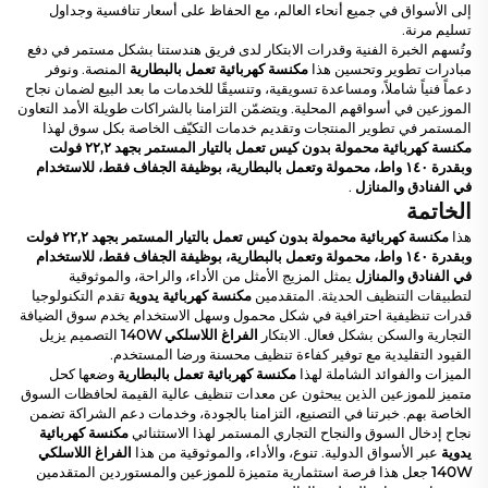
إلى الأسواق في جميع أنحاء العالم، مع الحفاظ على أسعار تنافسية وجداول
تسليم مرنة.
وتُسهم الخبرة الفنية وقدرات الابتكار لدى فريق هندستنا بشكل مستمر في دفع
مبادرات تطوير وتحسين هذا
مكنسة كهربائية تعمل بالبطارية
المنصة. ونوفر
دعماً فنياً شاملاً، ومساعدة تسويقية، وتنسيقًا للخدمات ما بعد البيع لضمان نجاح
الموزعين في أسواقهم المحلية. ويتضمّن التزامنا بالشراكات طويلة الأمد التعاون
المستمر في تطوير المنتجات وتقديم خدمات التكيّف الخاصة بكل سوق لهذا
مكنسة كهربائية محمولة بدون كيس تعمل بالتيار المستمر بجهد ٢٢,٢ فولت
وبقدرة ١٤٠ واط، محمولة وتعمل بالبطارية، بوظيفة الجفاف فقط، للاستخدام
في الفنادق والمنازل
.
الخاتمة
هذا
مكنسة كهربائية محمولة بدون كيس تعمل بالتيار المستمر بجهد ٢٢,٢ فولت
وبقدرة ١٤٠ واط، محمولة وتعمل بالبطارية، بوظيفة الجفاف فقط، للاستخدام
في الفنادق والمنازل
يمثل المزيج الأمثل من الأداء، والراحة، والموثوقية
لتطبيقات التنظيف الحديثة. المتقدمين
مكنسة كهربائية يدوية
تقدم التكنولوجيا
قدرات تنظيفية احترافية في شكل محمول وسهل الاستخدام يخدم سوق الضيافة
التجارية والسكن بشكل فعال. الابتكار
الفراغ اللاسلكي 140W
التصميم يزيل
القيود التقليدية مع توفير كفاءة تنظيف محسنة ورضا المستخدم.
الميزات والفوائد الشاملة لهذا
مكنسة كهربائية تعمل بالبطارية
وضعها كحل
متميز للموزعين الذين يبحثون عن معدات تنظيف عالية القيمة لحافظات السوق
الخاصة بهم. خبرتنا في التصنيع، التزامنا بالجودة، وخدمات دعم الشراكة تضمن
نجاح إدخال السوق والنجاح التجاري المستمر لهذا الاستثنائي
مكنسة كهربائية
يدوية
عبر الأسواق الدولية. تنوع، والأداء، والموثوقية من هذا
الفراغ اللاسلكي
140W
جعل هذا فرصة استثمارية متميزة للموزعين والمستوردين المتقدمين