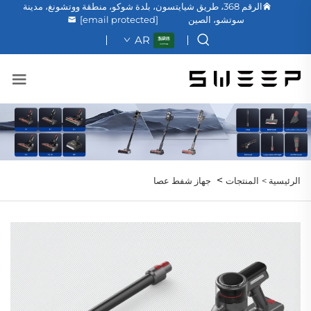
الرقم 368، طريق شيايتسون، بلدة شوكو، منطقة ووتشونغ، مدينة
سوتشو، الصين
[email protected]
AR
>
الرئيسية >
المنتجات
جهاز شفط عصا