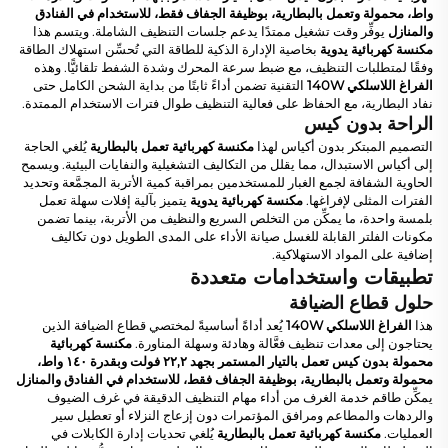
واط، محمولة وتعمل بالبطارية، بوظيفة الجفاف فقط، للاستخدام في الفنادق
والمنازل
يوفِّر وقت تشغيل ممتدًا يدعم جلسات التنظيف الشاملة. ويتسم هذا
مكنسة كهربائية يدوية
بخاصية الإدارة الذكية للطاقة التي تُحسِّن استهلاك الطاقة
وفقًا لمتطلبات التنظيف، مع ضبط سرعة المحرك وشدة الشفط تلقائيًّا. وهذه
الفراغ اللاسلكي 140W
التقنية تضمن أداءً ثابتًا من بداية الشحن الكامل حتى
نفاد البطارية، مع الحفاظ على فعالية التنظيف طوال فترات الاستخدام الممتدة.
الراحة بدون كيس
التصميم المبتكر بدون أكياس لهذا
مكنسة كهربائية تعمل بالبطارية
يُلغي الحاجة
إلى أكياس الاستبدال، مما يقلل من التكاليف التشغيلية والنفايات البيئية. ويسمح
الحاوية الشفافة لجمع الغبار للمستخدمين بمراقبة كمية الأتربة المجمَّعة وتحديد
الفترات المثلى لإفراغها.
مكنسة كهربائية يدوية
يتميز بآلية إفلات سهلة تعمل
بلمسة واحدة، ما يمكِّن من التخلص السريع والنظيف من الأتربة، بينما تضمن
مكونات الفلتر القابلة للغسل صيانة الأداء على المدى الطويل دون تكاليف
إضافية على المواد الاستهلاكية.
تطبيقات واستخدامات متعددة
حلول قطاع الضيافة
هذا
الفراغ اللاسلكي 140W
يُعد أداةً أساسيةً لمختصي قطاع الضيافة الذين
يحتاجون إلى معدات تنظيف فعَّالة وهادئة وسهلة المناورة.
مكنسة كهربائية
محمولة بدون كيس تعمل بالتيار المستمر بجهد ٢٢,٢ فولت وبقدرة ١٤٠ واط،
محمولة وتعمل بالبطارية، بوظيفة الجفاف فقط، للاستخدام في الفنادق والمنازل
يمكِّن طاقم خدمة الغرف من أداء مهام التنظيف الدقيقة في غرف الضيوف
والردهات والمطاعم ومرافق المؤتمرات دون إزعاج النزلاء أو تعطيل سير
العمليات.
مكنسة كهربائية تعمل بالبطارية
يُلغي تحديات إدارة الكابلات في