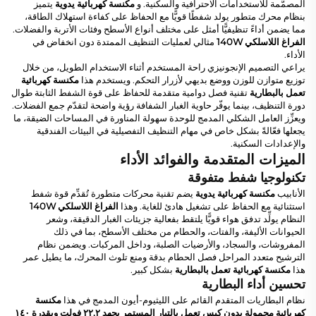
المصمَّمة للاستخدامات الاحترافية والسكنية. و
مكنسة كهربائية يدوية
يتميز
بنظام محرك متطور يولد شفطًا قويًّا مع الحفاظ على كفاءة استهلاك الطاقة،
مما يضمن أداءً تنظيفيًّا أمثل على مختلف أنواع الأسطح وفئات الأتربة والفضلات.
الفراغ اللاسلكي 140W
مثالي لعمليات التنظيف الممتدة دون انخفاض في
الأداء.
يراعي التصميم الإنجونيزي راحة المستخدم أثناء الاستخدام الطويل، من خلال
توزيع متوازن للوزن ووضع بديهي لأزرار التحكم. ويستخدم هذا
مكنسة كهربائية
تعمل بالبطارية
تقنية فصل دوامية متقدمة للحفاظ على قوة الشفط الثابتة طوال
دورة التنظيف، بينما يوفّر حاوية الغبار الشفافة رؤية واضحة لتقدّم جمع الفضلات.
ويعزِّز العامل الشكلي المدمج للوحدة سهولة المناورة في المساحات الضيقة، ما
يجعلها فعّالةً بشكل خاص في مهام التنظيف التفصيلية في البيئات الفندقية
والإعدادات السكنية.
الميزات المتقدمة والفوائد الأداء
تكنولوجيا شفط متفوقة
الأنابيب
مكنسة كهربائية يدوية
يضم تقنية محركات متطورة تُقدِّم قوة شفط
استثنائية مع الحفاظ على تشغيل هادئ للغاية. وهذا
الفراغ اللاسلكي 140W
النظام يولِّد تدفق هواء قويًّا يلتقط بفعالية جزيئات الغبار الدقيقة، وشعر
الحيوانات الأليفة، والفتات، والحطام من مختلف الأسطح، بما في ذلك
المفروشات، والسجاد، والأرضيات الصلبة، وداخل المركبات. ويضمن نظام
الترشيح متعدد المراحل فصل الحطام بدقة ومنع تلوث المحرك، ما يطيل عمر
هذا
مكنسة كهربائية تعمل بالبطارية
بشكل كبير.
تحسين أداء البطارية
نظام البطاريات المتقدم القائم على الليثيوم-أيون المدمج في هذا
مكنسة
كهربائية محمولة بدون كيس تعمل بالتيار المستمر بجهد ٢٢,٢ فولت وبقدرة ١٤٠