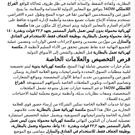
البطارية، وكفاءة الشفط، والمتانة العامة في ظل ظروف مُحاكاة للواقع.
الفراغ
اللاسلكي 140W
يتوافق مع المعايير الدولية للاستدامة والسلامة، ما يمنح
الموزعين والمستخدمين النهائيين ثقةً في جودة المنتج وطول عمره الافتراضي.
تستخدم منشأة الإنتاج تقنيات تصنيع متقدمة وأنظمة لإدارة الجودة تحافظ على
الالتزام الصارم بالمعايير الدولية. ويتم استخراج كل مكوّن من هذا
مكنسة
كهربائية محمولة بدون كيس تعمل بالتيار المستمر بجهد ٢٢,٢ فولت وبقدرة ١٤٠
واط، محمولة وتعمل بالبطارية، بوظيفة الجفاف فقط، للاستخدام في الفنادق
والمنازل
من مورِّدين معتمدين وخضع لإجراءات فحص الواردات. وتتضمن عملية
التجميع النهائية عدة نقاط تفتيش تتحقق من الأداء السليم لأنظمة الـ
مكنسة
كهربائية تعمل بالبطارية
قبل التغليف والشحن إلى الأسواق الدولية.
فرص التخصيص والعلامات الخاصة
نقدِّم خيارات تخصيص شاملة لهذا المنتج،
مكنسة كهربائية يدوية
ليتم تخصيصه
لتلبية متطلبات السوق المحددة واستراتيجيات وضع العلامة التجارية. ويمكن
للموزعين والمستوردين تحديد أنماط الألوان المخصصة، ومواقع الشعارات،
وتصاميم العبوات، وتكوين الملحقات الخاصة بأسواقهم المستهدفة.
الفراغ
اللاسلكي 140W
تدعم المنصة خيارات تعديل متنوعة تشمل الملحقات
المتخصصة، وسعات بطاريات بديلة، وأنظمة ترشيح محسَّنة لتلبية الاحتياجات
الفريدة للعملاء.
تتيح لنا خدمات العلامة الخاصة تمكين الشركاء من إرساء حضور قوي للعلامة
التجارية من خلال هذا المنتج
مكنسة كهربائية تعمل بالبطارية
تحت علامتهم
التجارية الخاصة واستراتيجياتهم التسويقية. ويشمل عملية التخصيص استشارة
تفصيلية لضمان أن التكوين النهائي
مكنسة كهربائية محمولة بدون كيس تعمل
بالتيار المستمر بجهد ٢٢,٢ فولت وبقدرة ١٤٠ واط، محمولة وتعمل بالبطارية،
بوظيفة الجفاف فقط، للاستخدام في الفنادق والمنازل
يتماشى مع الموضع