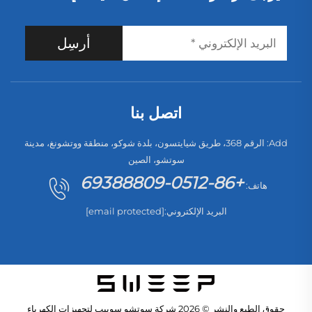
أرسِل
اتصل بنا
Add: الرقم 368، طريق شيايتسون، بلدة شوكو، منطقة ووتشونغ، مدينة
سوتشو، الصين
+86-0512-69388809
هاتف:
البريد الإلكتروني:
[email protected]
حقوق الطبع والنشر © 2026 شركة سوتشو سوييب لتجهيزات الكهرباء