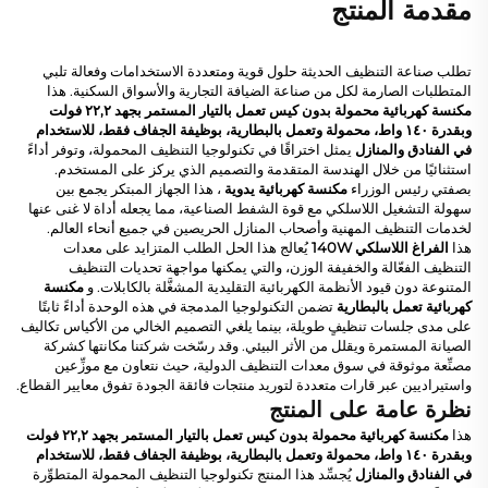
مقدمة المنتج
تطلب صناعة التنظيف الحديثة حلول قوية ومتعددة الاستخدامات وفعالة تلبي
المتطلبات الصارمة لكل من صناعة الضيافة التجارية والأسواق السكنية. هذا
مكنسة كهربائية محمولة بدون كيس تعمل بالتيار المستمر بجهد ٢٢,٢ فولت
وبقدرة ١٤٠ واط، محمولة وتعمل بالبطارية، بوظيفة الجفاف فقط، للاستخدام
في الفنادق والمنازل
يمثل اختراقًا في تكنولوجيا التنظيف المحمولة، وتوفر أداءً
استثنائيًا من خلال الهندسة المتقدمة والتصميم الذي يركز على المستخدم.
بصفتي رئيس الوزراء
مكنسة كهربائية يدوية
، هذا الجهاز المبتكر يجمع بين
سهولة التشغيل اللاسلكي مع قوة الشفط الصناعية، مما يجعله أداة لا غنى عنها
لخدمات التنظيف المهنية وأصحاب المنازل الحريصين في جميع أنحاء العالم.
هذا
الفراغ اللاسلكي 140W
يُعالج هذا الحل الطلب المتزايد على معدات
التنظيف الفعّالة والخفيفة الوزن، والتي يمكنها مواجهة تحديات التنظيف
المتنوعة دون قيود الأنظمة الكهربائية التقليدية المشغَّلة بالكابلات. و
مكنسة
كهربائية تعمل بالبطارية
تضمن التكنولوجيا المدمجة في هذه الوحدة أداءً ثابتًا
على مدى جلسات تنظيفٍ طويلة، بينما يلغي التصميم الخالي من الأكياس تكاليف
الصيانة المستمرة ويقلل من الأثر البيئي. وقد رسّخت شركتنا مكانتها كشركة
مصنِّعة موثوقة في سوق معدات التنظيف الدولية، حيث نتعاون مع موزِّعين
واستيراديين عبر قارات متعددة لتوريد منتجات فائقة الجودة تفوق معايير القطاع.
نظرة عامة على المنتج
هذا
مكنسة كهربائية محمولة بدون كيس تعمل بالتيار المستمر بجهد ٢٢,٢ فولت
وبقدرة ١٤٠ واط، محمولة وتعمل بالبطارية، بوظيفة الجفاف فقط، للاستخدام
في الفنادق والمنازل
يُجسِّد هذا المنتج تكنولوجيا التنظيف المحمولة المتطوِّرة