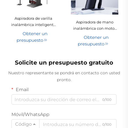
Aspiradora de varilla
Aspiradora de mano
inalámbrica inteligente
inalámbrica con motor
con base automática
Obtener un
sin escobillas, portátil,
Obtener un
para recogida de polvo,
presupuesto
con succión potente y
ideal para una limpieza
presupuesto
batería recargable para
potente de suelos y
uso doméstico y en
alfombras; instalación
automóvil
Solicite un presupuesto gratuito
vertical, versión alemana
para automóviles
Nuestro representante se pondrá en contacto con usted
pronto.
Email
0/100
Móvil/WhatsApp
Código
0/100