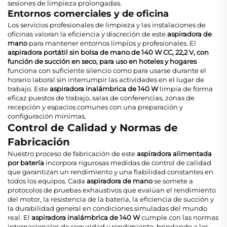
sesiones de limpieza prolongadas.
Entornos comerciales y de oficina
Los servicios profesionales de limpieza y las instalaciones de
oficinas valoran la eficiencia y discreción de este
aspiradora de
mano
para mantener entornos limpios y profesionales. El
aspiradora portátil sin bolsa de mano de 140 W CC, 22,2 V, con
función de succión en seco, para uso en hoteles y hogares
funciona con suficiente silencio como para usarse durante el
horario laboral sin interrumpir las actividades en el lugar de
trabajo. Este
aspiradora inalámbrica de 140 W
limpia de forma
eficaz puestos de trabajo, salas de conferencias, zonas de
recepción y espacios comunes con una preparación y
configuración mínimas.
Control de Calidad y Normas de
Fabricación
Nuestro proceso de fabricación de este
aspiradora alimentada
por batería
incorpora rigurosas medidas de control de calidad
que garantizan un rendimiento y una fiabilidad constantes en
todos los equipos. Cada
aspiradora de mano
se somete a
protocolos de pruebas exhaustivos que evalúan el rendimiento
del motor, la resistencia de la batería, la eficiencia de succión y
la durabilidad general en condiciones simuladas del mundo
real. El
aspiradora inalámbrica de 140 W
cumple con las normas
internacionales de seguridad y rendimiento, brindando a los