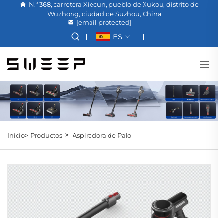
N.º 368, carretera Xiecun, pueblo de Xukou, distrito de
Wuzhong, ciudad de Suzhou, China
[email protected]
ES
>
Inicio>
Productos
Aspiradora de Palo