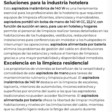
Soluciones para la industria hotelera
Esto
aspiradora inalámbrica de 140 W
es una herramienta
esencial para los profesionales de la hostelería que requieren
equipos de limpieza eficientes, silenciosos y maniobrables.
aspiradora portátil sin bolsa de mano de 140 W CC, 22,2 V, con
función de succión en seco, para uso en hoteles y hogares
permite al personal de limpieza realizar tareas detalladas en las
habitaciones de los huéspedes, vestíbulos, restaurantes e
instalaciones para conferencias sin molestar a los huéspedes ni
interrumpir las operaciones.
aspiradora alimentada por batería
elimina los problemas de gestión del cable en distribuciones
complejas de las estancias y reduce el tiempo de limpieza
gracias a una mayor portabilidad y disponibilidad inmediata.
Excelencia en la limpieza residencial
Los propietarios de viviendas se benefician de la versatilidad y
comodidad de este
aspiradora de mano
para tareas de
mantenimiento rutinario y limpieza puntual. El
aspiradora
inalámbrica de 140 W
destaca en la limpieza de escaleras,
tapicería, interiores de automóviles, rincones estrechos y
superficies por encima del suelo a las que las aspiradoras
tradicionales no pueden acceder fácilmente. El
aspiradora
alimentada por batería
ofrece la libertad de limpiar múltiples
habitaciones y niveles sin las limitaciones del cable, mientras
que su diseño ligero reduce la fatiga del usuario durante