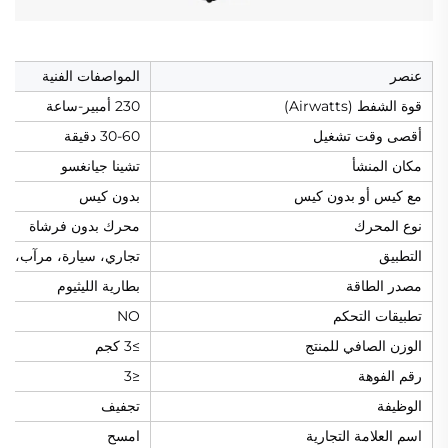
عنصر
المواصفات الفنية
قوة الشفط (Airwatts)
230 أمبير-ساعة
أقصى وقت تشغيل
30-60 دقيقة
مكان المنشأ
تشينا جيانغسو
مع كيس أو بدون كيس
بدون كيس
نوع المحرك
محرك بدون فرشاة
التطبيق
تجاري، سيارة، مرآب، فن
مصدر الطاقة
بطارية الليثيوم
تطبيقات التحكم
NO
الوزن الصافي للمنتج
≥3 كجم
رقم الفوهة
≤3
الوظيفة
تجفيف
اسم العلامة التجارية
امسح