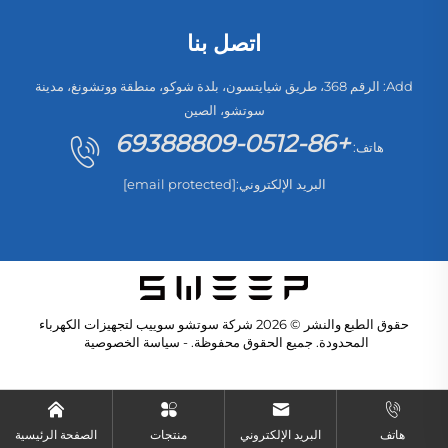
اتصل بنا
Add: الرقم 368، طريق شيايتسون، بلدة شوكو، منطقة ووتشونغ، مدينة
سوتشو، الصين
+86-0512-69388809
هاتف:
البريد الإلكتروني:
[email protected]
حقوق الطبع والنشر © 2026 شركة سوتشو سوييب لتجهيزات الكهرباء
المحدودة. جميع الحقوق محفوظة. -
سياسة الخصوصية
هاتف
البريد الإلكتروني
منتجات
الصفحة الرئيسية