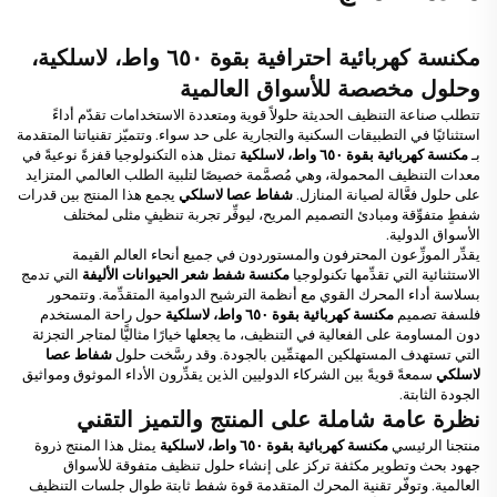
مكنسة كهربائية احترافية بقوة ٦٥٠ واط، لاسلكية،
وحلول مخصصة للأسواق العالمية
تتطلب صناعة التنظيف الحديثة حلولاً قوية ومتعددة الاستخدامات تقدّم أداءً
استثنائيًا في التطبيقات السكنية والتجارية على حد سواء. وتتميّز تقنياتنا المتقدمة
بـ
مكنسة كهربائية بقوة ٦٥٠ واط، لاسلكية
تمثل هذه التكنولوجيا قفزةً نوعيةً في
معدات التنظيف المحمولة، وهي مُصمَّمة خصيصًا لتلبية الطلب العالمي المتزايد
على حلول فعَّالة لصيانة المنازل.
شفاط عصا لاسلكي
يجمع هذا المنتج بين قدرات
شفطٍ متفوِّقة ومبادئ التصميم المريح، ليوفِّر تجربة تنظيفٍ مثلى لمختلف
الأسواق الدولية.
يقدِّر الموزِّعون المحترفون والمستوردون في جميع أنحاء العالم القيمة
الاستثنائية التي تقدِّمها تكنولوجيا
مكنسة شفط شعر الحيوانات الأليفة
التي تدمج
بسلاسة أداء المحرك القوي مع أنظمة الترشيح الدوامية المتقدِّمة. وتتمحور
فلسفة تصميم
مكنسة كهربائية بقوة ٦٥٠ واط، لاسلكية
حول راحة المستخدم
دون المساومة على الفعالية في التنظيف، ما يجعلها خيارًا مثاليًّا لمتاجر التجزئة
التي تستهدف المستهلكين المهتمِّين بالجودة. وقد رسَّخت حلول
شفاط عصا
لاسلكي
سمعةً قويةً بين الشركاء الدوليين الذين يقدِّرون الأداء الموثوق ومواثيق
الجودة الثابتة.
نظرة عامة شاملة على المنتج والتميز التقني
منتجنا الرئيسي
مكنسة كهربائية بقوة ٦٥٠ واط، لاسلكية
يمثل هذا المنتج ذروة
جهود بحث وتطوير مكثفة تركز على إنشاء حلول تنظيف متفوقة للأسواق
العالمية. وتوفّر تقنية المحرك المتقدمة قوة شفط ثابتة طوال جلسات التنظيف