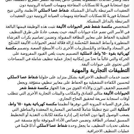
تتيح استجابةً فوريةً للانسكابات المفاجئة ومهمات الصيانة الروتينية دون
التعقيدات المرتبطة بالبدائل المشبكة.
شفاط عصا لاسلكي
الأنظمة، والتي تتيح
استجابةً فوريةً للانسكابات المفاجئة ومهمات الصيانة الروتينية دون التعقيدات
المرتبطة بالبدائل المشبكة.
المتخصص
مكنسة شفط شعر الحيوانات الأليفة
تثبت هذه الوظيفة قيمتها البالغة
في الأسر التي تضم عدّة حيوانات أليفة، حيث يصعب عادةً على طرق التنظيف
التقليدية الحفاظ على معايير النظافة المقبولة. وتضمن تصاميم بكرات الفرشاة
المتطورة وأنماط الشفط المُحسَّنة إزالة فعّالة لشعر الحيوانات الأليفة المُدمَّج
في السجاد والمقاعد والمُستلزمات الأخرى ذات الأسطح الصعبة. وتصمم
مكنسة
كهربائية بقوة ٦٥٠ واط، لاسلكية
التصميم بحيث يلغي القيود المفروضة على
الحركة والتي غالباً ما تحدّ من إمكانية إنجاز عملية تنظيف شاملة في المساحات
التي تحتوي على حيوانات أليفة.
التطبيقات التجارية والمهنية
تعتمد خدمات التنظيف الاحترافية بشكل متزايد على حلولنا
شفاط عصا لاسلكي
لتحسين الكفاءة التشغيلية مع الحفاظ على معايير تنظيفٍ متفوّقة. ويجعل
التصميم الخفيف الوزن والأداء القوي من هذا الجهاز
مكنسة شفط شعر
الحيوانات الأليفة
مثالي للفنادق والمكاتب والبيئات التجارية الأخرى التي تتطلب
أوقات استجابة سريعة لتحقيق النجاح التجاري.
يقدّر فرق الصيانة المرونة التي توفرها أنظمتنا
مكنسة كهربائية بقوة ٦٥٠ واط،
لاسلكية
التي تتيح تنظيفًا شاملاً للخصائص المعمارية المعقدة والمناطق التي
يصعب الوصول إليها دون الحاجة إلى إدارة مكثفة لكابلات التغذية أو التخطيط
المسبق لمصادر الطاقة. وتضمن خصائص الأداء الموثوقة نتائج متسقة عبر
مختلف تحديات التنظيف، ما يجعل وحدة
شفاط عصا لاسلكي
أداةً قيّمةً في
عمليات التنظيف الاحترافية.