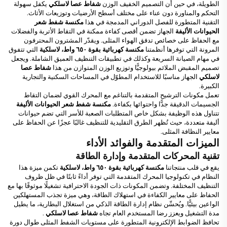
الطويلة، في حين أن التصميم الخفيف الوزن
شفاط عصا لاسلكي
يكفل سهولة
التحكم والمناورة دون عناء على مختلف أسطح الأرضيات وتوزيعات الأثاث.
التقنية المتطورة للفصل الدوراني المدمجة في هذا
مكنسة شفط شعر
الحيوانات الأليفة
الجهاز تضمن أقصى كفاءة ممكنة في التقاط الأتربة والفضلات
مع الحفاظ على خصائص تدفق الهواء المثلى. ويقدّر المشترون المحترفون
المرونة التي توفرها أنظمتنا
مكنسة كهربائية بقوة ٦٥٠ واط، لاسلكية
التي تتفوق
في مهام الصيانة السريعة وكذلك في تطبيقات التنظيف العميق الشاملة. ويجعل
تصميم المقبض الملائم بيولوجيًّا وتوزيع الوزن المتوازن من هذا
شفاط عصا
لاسلكي
الجهاز مناسبًا للاستخدام المطوّل في المساحات السكنية والتجارية
الكبيرة.
تعمل مكونات الترشيح المتقدمة بالتناغم مع المحرك القوي لضمان التقاط
الجسيمات الدقيقة جدًّا واحتوائها بكفاءة.
مكنسة شفط شعر الحيوانات الأليفة
تتناول هذه الوظيفة بشكل خاص المتطلبات الصعبة للأسر التي تضم حيوانات
أليفة متعددة، حيث تُظهر الطرق التقليدية للتنظيف غالبًا عجزًا عن الحفاظ على
معايير النظافة المثلى.
الميزات المتقدمة والفوائد الأداء
تقنية المحركات المتقدمة وإدارة الطاقة
يقع في قلب منتجاتنا
مكنسة كهربائية بقوة ٦٥٠ واط، لاسلكية
تكمن ميزة هذا
النظام في تكنولوجيا المحرك المتقدمة التي توفر أداءً ثابتًا في ظل ظروف
التنظيف المختلفة. وتضمن المكونات ذات الجودة الاحترافية تشغيلًا موثوقًا بها مع
الحفاظ على معايير الكفاءة في استهلاك الطاقة، وهي ميزة تجذب المستهلكين
الواعين بيئيًّا. ويُحسِّن نظام إدارة الطاقة الذكي من استغلال البطارية، ما يطيل
مدة التشغيل ويعزز رضا المستخدم العام تجاه
شفاط عصا لاسلكي
.
تحافظ الضوابط الإلكترونية المتطورة على مستويات الشفط المثلى طوال دورة