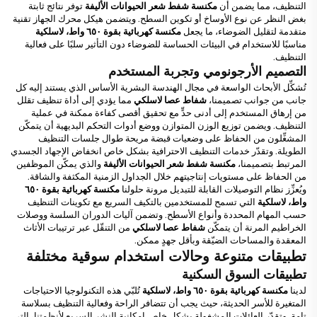
التنظيف، مما يضمن أن
مكنسة شفط شعر الحيوانات الأليفة
توفر نتائج ثابتة
بغض النظر عن نوع الأوساخ أو تكوين السطح. ويتضمن هيكل محرك الجهاز تقنية
متقدمة لتقليل الضوضاء، ما يجعل
مكنسة كهربائية بقوة ٦٥٠ واط، لاسلكية
مناسبًا للاستخدام في البيئات الحساسة للضوضاء دون التأثير سلبًا على فعالية
التنظيف.
التصميم الأرجونومي وتجربة المستخدم
تُشكِّل الأبحاث الواسعة في مجال الهندسة البشرية الأساس الذي يستند إليه كل
جانب من جوانب تصميمنا،
شفاط عصا لاسلكي
مما يؤدي إلى أداة تنظيف تقلل
من إرهاق المستخدم إلى أدنى حدٍّ مع تحقيق أقصى كفاءة ممكنة في عملية
التنظيف. ويضمن توزيع الوزن المتوازن ووضع أدوات التحكم البديهية أن يتمكّن
المشغِّلون من الحفاظ على وضعيات قبضة مريحة طوال جلسات التنظيف
الطويلة. وتقدّر خدمات التنظيف الاحترافية بشكل خاص انخفاض الإجهاد الجسدي
المرتبط بتصميمنا،
مكنسة شفط شعر الحيوانات الأليفة
والذي يمكّن الموظفين
من الحفاظ على مستويات إنتاجيتهم خلال الجداول الزمنية المكثفة والشاقة.
ويُعزِّز نظام التوصيلات القابلة للتبديل مرونة حلولنا
مكنسة كهربائية بقوة ٦٥٠
واط، لاسلكية
التي تسمح للمستخدمين بالتكيف السريع مع تكوينات التنظيف
حسب المهام المحددة وأنواع الأسطح. وتضمن آليات الدوران السلسة ووصلات
الخراطيم المرنة أن يتمكّن
شفاط عصا لاسلكي
من التنقّل عبر ترتيبات الأثاث
المعقدة والمساحات الضيّقة وبأقل جهدٍ ممكن.
تطبيقات متنوعة وحالات استخدام سوقية مختلفة
تطبيقات السوق السكنية
لدينا
مكنسة كهربائية بقوة ٦٥٠ واط، لاسلكية
تُلبّي هذه التكنولوجيا الاحتياجات
المتغيرة للأسر الحديثة، حيث يجب أن تتضافر الراحة وفعالية التنظيف بسلاسة
تامة. وتقدّر العائلات المشغولة بشكل خاص إمكانية النشر السريع لأنظمتنا، التي