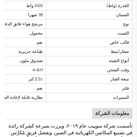
القدرة (واط)
650 واط
الضمان
18 شهرا
نوع
مرشح هواء فائق الدقة
التثبيت
محمول.
قالب خاص
نعم
شعار/نمط
طباعة حريرية
أنواع التعبئة
صندوق ملون
وقت الشحن
4-6H
سعة الغبار
≤3.5 لتر
فلتر
نعم
المميزات
بطارية قابلة لإعادة الشح
معلومات الشركة
تأسست شركة سوييب عام ٢٠١٩، وبرزت بسرعة كشركة رائدة
في تصنيع المكانس الكهربائية في الصين. وبفضل فريقٍ مُكرَّس