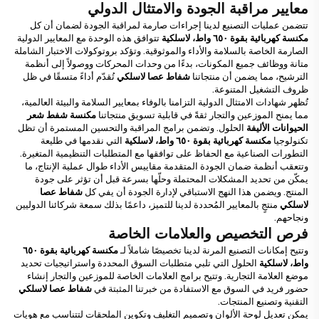
معايير مراقبة الجودة والامتثال الدولي
تتضمن عمليات التصنيع لدينا إجراءات صارمة لمراقبة الجودة لضمان أن كل
مكنسة كهربائية بقوة ٦٥٠ واط، لاسلكية
تتوافق هذه الوحدة مع المعايير الدولية
الصارمة الخاصة بالسلامة والأداء والموثوقية. وتؤكد بروتوكولات الاختبار الشاملة
متانة ووظائف جميع المكونات، بدءًا من وحدات المحركات ووصولاً إلى أنظمة
الترشيح، مما يضمن أن منتجاتنا
شفاط عصا لاسلكي
تُقدّم أداءً متسقًا في ظل
ظروف التشغيل المتنوعة.
تُظهر شهادات الامتثال الدولية التزامنا بالوفاء بمعايير السلامة والبيئة العالمية،
مما يمنح الموزعين والتجار ثقةً في قابلية تسويق منتجاتنا
مكنسة شفط شعر
الحيوانات الأليفة
الحلول. وتضمن برامج المراقبة والتحسين المستمرة أن تظل
تكنولوجيا
مكنسة كهربائية بقوة ٦٥٠ واط، لاسلكية
التي نقدمها في طليعة
التطورات الصناعية مع الحفاظ على توافقها مع المتطلبات التنظيمية المتغيرة.
وتتعقب أنظمة ضمان الجودة المتقدمة مقاييس الأداء طوال عملية الإنتاج، ما
يمكّن من تحديد المشكلات المحتملة وحلّها بسرعة قبل أن تؤثر على جودة
المنتج. ويضمن هذا النهج الاستباقي لإدارة الجودة أن يفي كل
شفاط عصا
لاسلكي
منتجٍ بالمعايير المُحددة لدينا للتميز، داعمًا بذلك سمعة شركائنا الدوليين
ونجاحهم.
فرص التخصيص والعلامات الخاصة
وتتيح إمكانات التصنيع المرنة لدينا تخصيصًا شاملاً لـ
مكنسة كهربائية بقوة ٦٥٠
واط، لاسلكية
الحلول التي تلبي متطلبات السوق المحددة واستراتيجيات تحديد
موضع العلامة التجارية. وتتيح برامج العلامات الخاصة للموزعين والتجار إنشاء
حضور فريد في السوق مع الاستفادة من خبرتنا المثبتة في
شفاط عصا لاسلكي
التقنية وتصنيع المنتجات.
يمكن تعديل لوحة الألوان وتصميم التغليف وتكوين الملحقات لتتناسب مع هويات