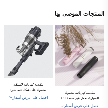
المنتجات الموصى بها
مكنسة كهربائية لاسلكية
محمولة على شكل عصا بقوة
مكنسة كهربائية محمولة
٨٠٠ واط ومحرك بلا فرشاة
احصل على عرض أسعار
للسيارة، تعمل عبر منفذ USB
خفيف الوزن، مع مرشح HEPA
وبطارية ليثيوم أيون، شفط
احصل على عرض أسعار
ووظيفة كشط الغبار.