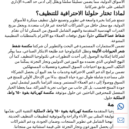
الأسواق الدولية، مما يضمن تسليمًا سلسًا ويقلل إلى أدنى حد العبء الإداري
الملقى على عاتق شركائنا.
لماذا تختار حلولنا الاحترافية للتنظيف؟
تتمتع شركتنا بخبرة واسعة في تطوير وتصنيع حلول تنظيف مبتكرة للأسواق
الدولية، مع سجل حافل من الشراكات الناجحة عبر قارات متعددة. ويجعل مزيج
القدرات الهندسية المتقدمة والفهم الشامل للسوق من الممكن لنا أن نقدّم
شفاط عصا لاسلكي
حلولًا تفوق توقعات العملاء مع الالتزام بالمتطلبات التنظيمية
المتنوعة.
تضمن الاستثمارات المستمرة في البحث والتطوير أن شركتنا
مكنسة شفط
شعر الحيوانات الأليفة
وتظل التكنولوجيا عند طليعة الابتكار الصناعي، مما يوفّر
لشركائنا إمكانية الوصول إلى أحدث التطورات في تكنولوجيا التنظيف. كما أن
النهج التعاوني الذي نعتمده مع الموزعين الدوليين وتجار التجزئة يمكّننا من
التكيّف السريع مع احتياجات السوق المتغيرة وتفضيلات المستهلكين.
تضمن برامج الدعم الفني الاحترافية وخدمات ما بعد البيع أن يحصل الشركاء
على مساعدة شاملة طوال دورة حياة المنتج، بدءًا من الإدخال الأولي للمنتج في
السوق ووصولًا إلى دعم العملاء المستمر. ويمتد التزامنا بالتميز ليشمل ليس
جودة المنتج فحسب، بل كل جانب من جوانب تجربة الشراكة، مما يجعلنا الخيار
المفضل للمحترفين الباحثين عن حلول موثوقة.
مكنسة كهربائية بقوة ٦٥٠ واط،
لاسلكية
حلول.
الخاتمة
التكنولوجيا المتقدمة
مكنسة كهربائية بقوة ٦٥٠ واط، لاسلكية
التقنية التي نقدّمها
تمثّل التوليفة المثلى بين الأداء والراحة والموثوقية لتطبيقات التنظيف الحديثة.
ويضمن نهجنا الشامل في تطوير المنتجات، وضمان الجودة، ودعم الشراكات
الدولية أن يحصل الموزعون وتجار التجزئة على قيمة استثنائية من منتجاتنا.