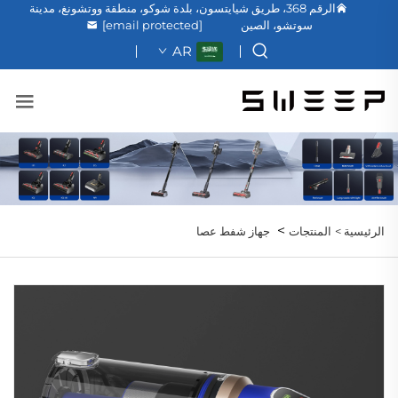
الرقم 368، طريق شيايتسون، بلدة شوكو، منطقة ووتشونغ، مدينة
سوتشو، الصين
[email protected]
AR
>
الرئيسية >
المنتجات
جهاز شفط عصا