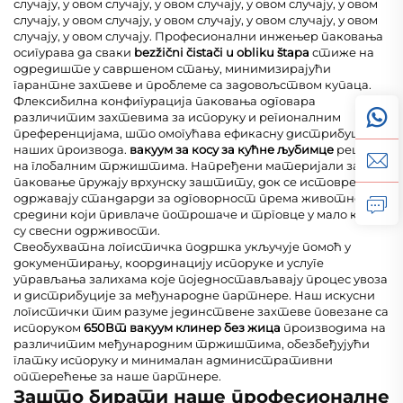
случају, у овом случају, у овом случају, у овом случају, у овом
случају, у овом случају, у овом случају, у овом случају, у овом
случају, у овом случају. Професионални инжењер паковања
осигурава да сваки
bezžični čistači u obliku štapa
стиже на
одредиште у савршеном стању, минимизирајући
гарантне захтеве и проблеме са задовољством купаца.
Флексибилна конфигурација паковања одговара
различитим захтевима за испоруку и регионалним
преференцијама, што омогућава ефикасну дистрибуцију
наших производа.
вакуум за косу за кућне љубимце
решења
на глобалним тржиштима. Напређени материјали за
паковање пружају врхунску заштиту, док се истовремено
одржавају стандарди за одговорност према животној
средини који привлаче потрошаче и трговце у мало који
су свесни одрживости.
Свеобухватна логистичка подршка укључује помоћ у
документирању, координацију испоруке и услуге
управљања залихама које поједностављавају процес увоза
и дистрибуције за међународне партнере. Наш искусни
логистички тим разуме јединствене захтеве повезане са
испоруком
650Вт вакуум клинер без жица
производима на
различитим међународним тржиштима, обезбеђујући
глатку испоруку и минималан административни
оптерећење за наше партнере.
Зашто бирати наше професионалне