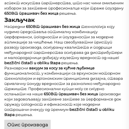
аспект искуства партнерства, што нас чини омиљеним
избором за захтевне професионалце који траже поуздану
650Вт прашивач без жица
решења.
Закључак
Напредни
650Вт прашивач без жица
технологија коју
нудимо представља оптималну комбинацију
перформанси, погодности и поузданости за модерне
апликације за чишћење. Наш свеобухватни приступ
развоју производа, осигурању квалитета и подршци
међународног партнерства осигурава да дистрибутери
и малопродајници добијају изузетну вредност од нашег
bezžični čistači u obliku štapa
решења.
Разноврсни
вакуум за косу за кућне љубимце
функционалност, у комбинацији са врхунском моторном
технологијом и ергономским принципима дизајна, ствара
привлачну понуду вредности за разнолико међународно
тржиште. Професионални купци могу се сигурно
ослањати на наше
650Вт прашивач без жица
производи
који задовољавају захтевне захтеве за перформансе док
пружају погодност и ефикасност које модерни
потрошачи очекују од премиум
bezžični čistači u obliku
štapa
решења.
Опис производа