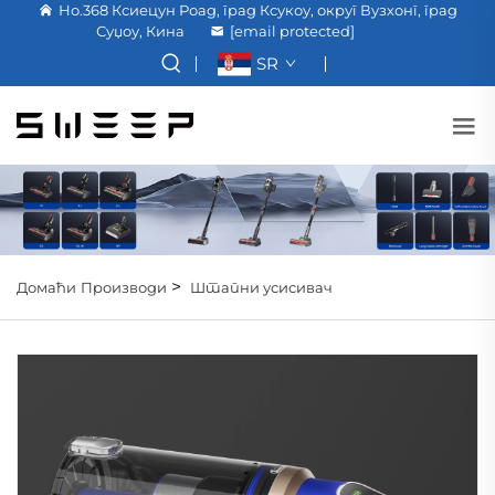
Но.368 Ксиецун Роад, град Ксукоу, округ Вузхонг, град
Суџоу, Кина
[email protected]
SR
>
Домаћи
Производи
Штапни усисивач