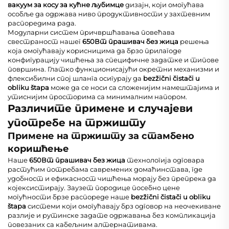
вакуум за косу за кућне љубимце
дизајн, који омогућава
особље да одржава ниво продуктивности у захтевним
распоредима рада.
Модуларни систем причвршћавања повећава
свестраност нашег
650Вт прашивач без жица
решења
која омогућавају корисницима да брзо прилагоде
конфигурацију чишћења за специфичне задатке и типове
површина. Глатко функционисајући окретни механизми и
флексибилни спој шланга осигурају да
bezžični čistači u
obliku štapa
може да се носи са сложенијим намештајима и
утиснијим просторима са минималним напором.
Различите примене и случајеви
употребе на тржишту
Примене на тржишту за стамбено
коришћење
Наше
650Вт прашивач без жица
технологија одговара
растућим потребама савремених домаћинстава, где
удобност и ефикасност чишћења морају без препрека да
којексистирају. Заузет породице посебно цене
могућности брзе распореде наше
bezžični čistači u obliku
štapa
системи који омогућавају брз одговор на неочекиване
разлије и рутинске задате одржавања без компликација
повезаних са кабељним алтернативама.