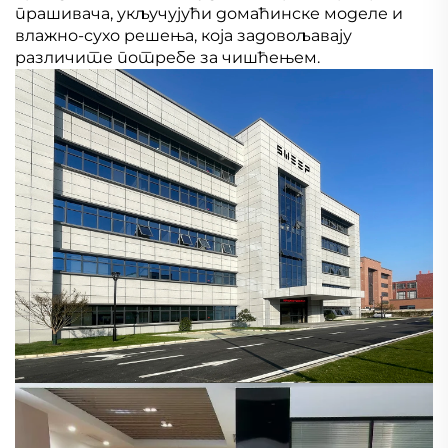
прашивача, укључујући домаћинске моделе и
влажно-сухо решења, која задовољавају
различите потребе за чишћењем.