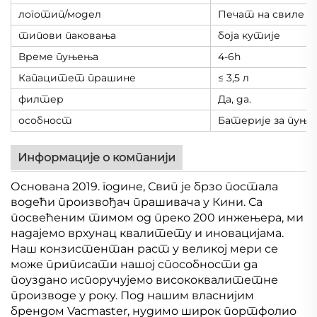
логотип/модел
Печат на свиле
типови паковања
боја кутије
Време пуњења
4-6h
Капацитет прашине
≤ 3,5 л
филтер
Да, да.
особност
Батерије за пуњ
Информације о компанији
Основана 2019. године, Свип је брзо постала
водећи произвођач прашивача у Кини. Са
посвећеним тимом од преко 200 инжењера, ми
надајемо врхунац квалитету и иновацијама.
Наш конзистентан раст у великој мери се
може приписати нашој способности да
поуздано испоручујемо висококвалитетне
производе у року. Под нашим власнијим
брендом Vacmaster, нудимо широк портфолио