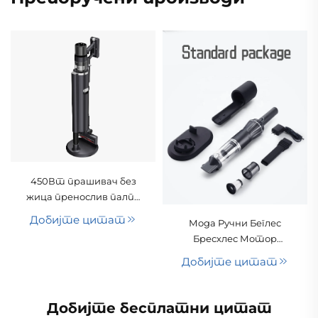
450Вт прашивач без
жица пренослив палпа
циклона домаћинство
Добијте цитат
Мода Ручни Беглес
за кућне љубимце
Бресхлес Мотор
килим чишћење
Батерија Повртај се
станица за
Добијте цитат
Портабилни Беилерс
прикупљање прашине
Сув Прашивач за
Хотел Домаћинство
Добијте бесплатни цитат