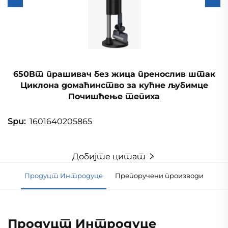
650Вт прашивач без жица пренослив штак
Циклона домаћинство за кућне љубимце
Почишћење тепиха
1601640205865
Spu:
Добијте цитат
Продуцт Интродуце
Препоручени производи
Продуцт Интродуце