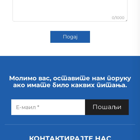
0/1000
Подај
Молимо вас, оставите нам поруку
ако имате било каквих питања.
Пошаљи
КОНТАКТИРАЈТЕ НАС