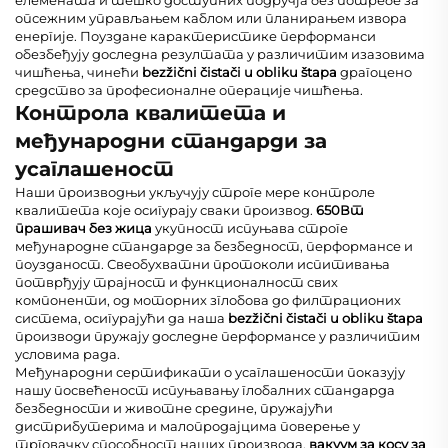
елемената и тешко доступних подручја без потребе за
опсежним управљањем каблом или планирањем извора
енергије. Поуздане карактеристике перформанси
обезбеђују доследна резултата у различитим изазовима
чишћења, чинећи
bezžični čistači u obliku štapa
драгоцено
средство за професионалне операције чишћења.
Контрола квалитета и
међународни стандарди за
усаглашеност
Наши производњи укључују строге мере контроле
квалитета које осигурају сваки производ.
650Вт
прашивач без жица
укупност испуњава строге
међународне стандарде за безбедност, перформансе и
поузданост. Свеобухватни протоколи испитивања
потврђују трајност и функционалност свих
компоненти, од моторних зглобова до филтрационих
система, осигурајући да наша
bezžični čistači u obliku štapa
производи пружају доследне перформансе у различитим
условима рада.
Међународни сертификати о усаглашености показују
нашу посвећеност испуњавању глобалних стандарда
безбедности и животне средине, пружајући
дистрибутерима и малопродајцима поверење у
трговачку способност наших производа.
вакуум за косу за