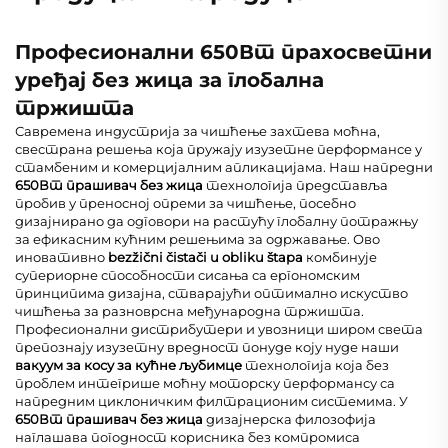
Професионални 650Вт прахосветни
уређај без жица за глобална
тржишта
Савремена индустрија за чишћење захтева моћна,
свестрана решења која пружају изузетне перформансе у
стамбеним и комерцијалним апликацијама. Наш напредни
650Вт прашивач без жица
технологија представља
пробив у преносној опреми за чишћење, посебно
дизајнирано да одговори на растућу глобалну потражњу
за ефикасним кућним решењима за одржавање. Ово
иновативно
bezžični čistači u obliku štapa
комбинује
супериорне способности сисања са ергономским
принципима дизајна, стварајући оптимално искуство
чишћења за разноврсна међународна тржишта.
Професионални дистрибутери и увозници широм света
препознају изузетну вредност понуде коју нуде наши
вакуум за косу за кућне љубимце
технологија која без
проблем интегрише моћну моторску перформансу са
напредним циклоничким филтрационим системима. У
650Вт прашивач без жица
дизајнерска филозофија
наглашава погодност корисника без компромиса