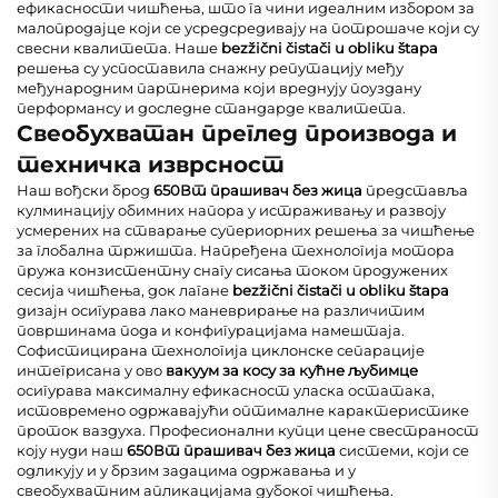
ефикасности чишћења, што га чини идеалним избором за
малопродајце који се усредсредивају на потрошаче који су
свесни квалитета. Наше
bezžični čistači u obliku štapa
решења су успоставила снажну репутацију међу
међународним партнерима који вреднују поуздану
перформансу и доследне стандарде квалитета.
Свеобухватан преглед производа и
техничка изврсност
Наш вођски брод
650Вт прашивач без жица
представља
кулминацију обимних напора у истраживању и развоју
усмерених на стварање супериорних решења за чишћење
за глобална тржишта. Напређена технологија мотора
пружа конзистентну снагу сисања током продужених
сесија чишћења, док лагане
bezžični čistači u obliku štapa
дизајн осигурава лако маневрирање на различитим
површинама пода и конфигурацијама намештаја.
Софистицирана технологија циклонске сепарације
интегрисана у ово
вакуум за косу за кућне љубимце
осигурава максималну ефикасност уласка остатака,
истовремено одржавајући оптималне карактеристике
проток ваздуха. Професионални купци цене свестраност
коју нуди наш
650Вт прашивач без жица
системи, који се
одликују и у брзим задацима одржавања и у
свеобухватним апликацијама дубоког чишћења.