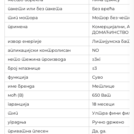
пакети или без пакета
Без врећа
тип мотора
Мотор без четки
примена
Комерцијални, АУ
ДОМАЋИНСТВО
извор енергије
Литијумска бате
апликацијски контролисан
NO
нето тежина производа
≥3кг
број млазнице
≤3
функција
Суво
име бренда
Метлице
моћ (В)
650 Ват
гаранција
18 месеци
тип
Ултра фини филт
уградња
Ручно држено
приватна плесен
Да, да.