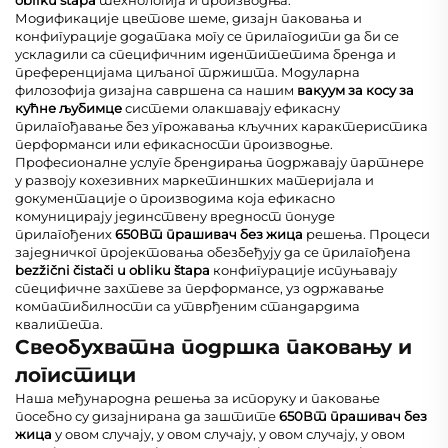
obliku štapa
технологија и производња.
Модификације цветове шеме, дизајн паковања и
конфигурације додатака могу се прилагодити да би се
ускладили са специфичним идентитетима бренда и
преференцијама циљаног тржишта. Модуларна
филозофија дизајна савршена са нашим
вакуум за косу за
кућне љубимце
системи олакшавају ефикасну
прилагођавање без угрожавања кључних карактеристика
перформанси или ефикасности производње.
Професионалне услуге брендирања подржавају партнере
у развоју кохезивних маркетиншких материјала и
документације о производима која ефикасно
комуницирају јединствену вредност понуде
прилагођених
650Вт прашивач без жица
решења. Процеси
заједничког пројектовања обезбеђују да се прилагођена
bezžični čistači u obliku štapa
конфигурације испуњавају
специфичне захтеве за перформансе, уз одржавање
компатибилности са утврђеним стандардима
квалитета.
Свеобухватна подршка паковању и
логистици
Наша међународна решења за испоруку и паковање
посебно су дизајнирана да заштите
650Вт прашивач без
жица
у овом случају, у овом случају, у овом случају, у овом