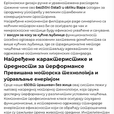
Ергономски дизајн ручке и уравнотежена расподела
тежине чине ово
bezžični čistači u obliku štapa
погодан за
продужену употребу у великим стамбеним и
комерцијалним просторима.
Напређене компоненте филтрације раде синергично са
моћним мотором како би се осигурало да чак и
микроскопске честице буду ефикасно ухваћене и сачуване.
У
вакуум за косу за кућне љубимце
функционалност
посебно одговара изазовним захтевима домаћинства са
више кућних љубимца, где се традиционалне методе
чишћења често не испостављају адекватним за
одржавање оптималних хигијенских стандарда.
Напређене карактеристике и
предности за перформансе
Превишана моторска технологија и
управљање енергијом
Срце наше
650Вт прашивач без жица
овај систем лежи у
његовој напредној моторној технологији, која пружа
доследну перформансу у различитим условима чишћења.
Компоненте професионалне класе осигурају поуздано
функционисање, а истовремено одржавају стандарде
енергетске ефикасности који се обраћају потрошачима
који су пажљиви према животној средини. Интелигентан