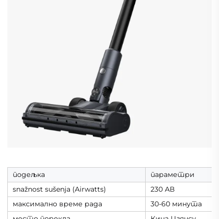
подељка
параметри
snažnost sušenja (Airwatts)
230 АВ
максимално време рада
30-60 минута
место порекла
Кина Цзянсу