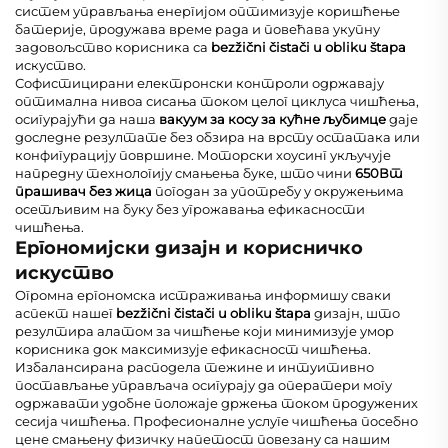
систем управљања енергијом оптимизује коришћење
батерије, продужава време рада и повећава укупну
задовољство корисника са
bezžični čistači u obliku štapa
искуство.
Софистицирани електронски контроли одржавају
оптимална нивоа сисања током целог циклуса чишћења,
осигурајући да наша
вакуум за косу за кућне љубимце
даје
доследне резултате без обзира на врсту остатака или
конфигурацију површине. Моторски хоусинг укључује
напредну технологију смањења буке, што чини
650Вт
прашивач без жица
погодан за употребу у окружењима
осетљивим на буку без угрожавања ефикасности
чишћења.
Ергономијски дизајн и корисничко
искуство
Огромна ергономска истраживања информишу сваки
аспект нашег
bezžični čistači u obliku štapa
дизајн, што
резултира алатом за чишћење који минимизује умор
корисника док максимизује ефикасност чишћења.
Избалансирана расподела тежине и интуитивно
постављање управљача осигурају да оператери могу
одржавати удобне положаје држења током продужених
сесија чишћења. Професионалне услуге чишћења посебно
цене смањену физичку напетост повезану са нашим