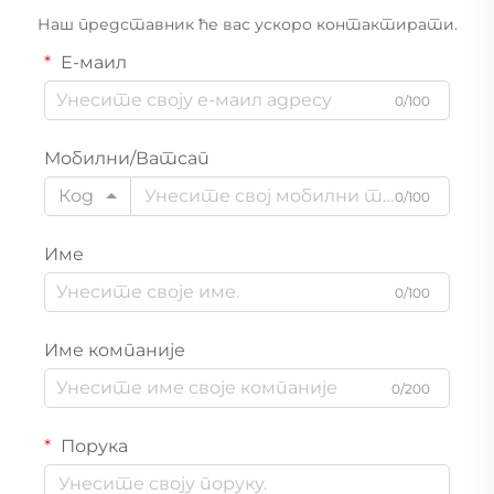
Наш представник ће вас ускоро контактирати.
Е-маил
0/100
Мобилни/Ватсап
Код
0/100
Име
0/100
Име компаније
0/200
Порука