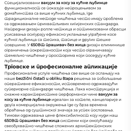
Специјализовани
вакуум за косу за кућне љубимце
функционалност се показује непроцењивом за
домаћинства са више кућних љубимца, где
традиционалне методе чишћења често имају проблема
са одржавањем прихватљивих хигијенских стандарда.
Напредни дизајн ролле четкица и оптимизовани обрасци
усисавања осигурају ефикасно уклањање уграђене косе
кућног љубимца са тепиха, тапице и других тешке
површине. У
650Вт прашивач без жица
дизајн елиминише
ограничења покретаности која често ограничавају
темељно чишћење у просторима који поседују кућне
љубимце.
Трговске и професионалне апликације
Професионалне услуге чишћења све више се ослањају на
наше
bezžični čistači u obliku štapa
решења за побољшање
оперативне ефикасности, истовремено одржавајући
супериорне стандарде чишћења. Лака конструкција и
снажне карактеристике перформанси чине
вакуум за
косу за кућне љубимце
идеалан за хотеле, канцеларије и
друга комерцијална окружења где су брза времена
обраћања од суштинског значаја за успех пословања.
Тимови одржавања цене флексибилност коју нуди наш
650Вт прашивач без жица
системи који омогућавају
свеобухватно чишћење сложених архитектонских