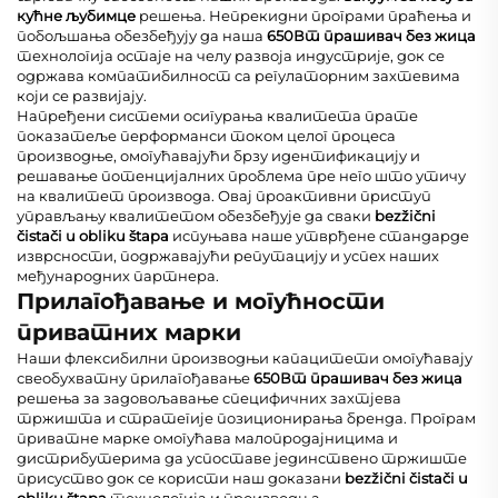
кућне љубимце
решења. Непрекидни програми праћења и
побољшања обезбеђују да наша
650Вт прашивач без жица
технологија остаје на челу развоја индустрије, док се
одржава компатибилност са регулаторним захтевима
који се развијају.
Напређени системи осигурања квалитета прате
показатеље перформанси током целог процеса
производње, омогућавајући брзу идентификацију и
решавање потенцијалних проблема пре него што утичу
на квалитет производа. Овај проактивни приступ
управљању квалитетом обезбеђује да сваки
bezžični
čistači u obliku štapa
испуњава наше утврђене стандарде
изврсности, подржавајући репутацију и успех наших
међународних партнера.
Прилагођавање и могућности
приватних марки
Наши флексибилни производњи капацитети омогућавају
свеобухватну прилагођавање
650Вт прашивач без жица
решења за задовољавање специфичних захтјева
тржишта и стратегије позиционирања бренда. Програм
приватне марке омогућава малопродајницима и
дистрибутерима да успоставе јединствено тржиште
присуство док се користи наш доказани
bezžični čistači u