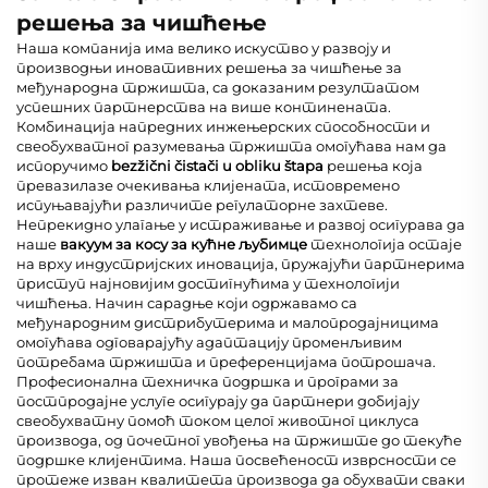
решења за чишћење
Наша компанија има велико искуство у развоју и
производњи иновативних решења за чишћење за
међународна тржишта, са доказаним резултатом
успешних партнерства на више континената.
Комбинација напредних инжењерских способности и
свеобухватног разумевања тржишта омогућава нам да
испоручимо
bezžični čistači u obliku štapa
решења која
превазилазе очекивања клијената, истовремено
испуњавајући различите регулаторне захтеве.
Непрекидно улагање у истраживање и развој осигурава да
наше
вакуум за косу за кућне љубимце
технологија остаје
на врху индустријских иновација, пружајући партнерима
приступ најновијим достигнућима у технологији
чишћења. Начин сарадње који одржавамо са
међународним дистрибутерима и малопродајницима
омогућава одговарајућу адаптацију променљивим
потребама тржишта и преференцијама потрошача.
Професионална техничка подршка и програми за
постпродајне услуге осигурају да партнери добијају
свеобухватну помоћ током целог животног циклуса
производа, од почетног увођења на тржиште до текуће
подршке клијентима. Наша посвећеност изврсности се
протеже изван квалитета производа да обухвати сваки