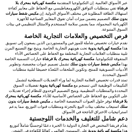
عبر الأسواق العالمية. إن التكنولوجيا المتقدمة
مكنسة كهربائية بمحرك بلا
فرشاة
تفي بمتطلبات التوافق الكهرومغناطيسي مع الحفاظ على معايير كفاءة
استهلاك الطاقة المطلوبة في مختلف الأسواق الدولية. إن
مكبس شفط سيارات
بدون سلك
التصميم يتضمن ميزات أمان تفوق المعايير الصناعية للأجهزة
الكهربائية المحمولة، مما يضمن سلامة المستخدم والامتثال التنظيمي في بيئات
السوق المتنوعة.
فرص التخصيص والعلامات التجارية الخاصة
نقدم خيارات تخصيص شاملة للموزعين والمستوردين الذين يسعون إلى تسويق
هذا
مكنسة كهربائية يدوية
تحت هويتهم التجارية الخاصة. ويتيح نهج التصنيع المرِن
تلبية متطلبات العلامات التجارية المختلفة مع الحفاظ على الخصائص الأداء
المتفوقة للتكنولوجيا.
مكنسة كهربائية بمحرك بلا فرشاة
خيارات التسمية الخاصة
بهذا
مكبس شفط سيارات بدون سلك
تشمل تصميم عبوات مخصصة، وتطوير
الأدبيات التسويقية للمنتج، وتكوين الملحقات المُعدّة خصيصًا لتلبية متطلبات
السوق المحددة.
تمتد قدرات تخصيص العلامة التجارية لما وراء التعديلات السطحية لتشمل
التكييفات الوظيفية التي تنسجم مع
مكنسة كهربائية يدوية
تفضيلات السوق
المحددة والمتطلبات التنظيمية. ويتيح التصميم الوحدوي للنظام إجراء تعديلات
على التكوين مع الحفاظ على الخصائص الأساسية للأداء.
مكنسة كهربائية بمحرك
بلا فرشاة
توفر حلول العبوات المخصصة الخاصة بـ
مكبس شفط سيارات بدون
سلك
استيعاب مختلف بيئات البيع بالتجزئة ومتطلبات قنوات التوزيع، مما يدعم
استراتيجيات الاختراق الناجحة في الأسواق.
دعم شامل للتغليف والخدمات اللوجستية
يقدّم فريقنا المختص في التجارة الدولية ذا الخبرة دعمًا لوجستيًّا شاملاً لتوزيع
هذا
مكنسة كهربائية يدوية
على المستوى العالمي، كفالةً للكفاءة في الشحن