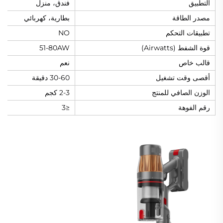
التطبيق
فندق، منزل
مصدر الطاقة
بطارية، كهربائي
تطبيقات التحكم
NO
قوة الشفط (Airwatts)
51-80AW
قالب خاص
نعم
أقصى وقت تشغيل
30-60 دقيقة
الوزن الصافي للمنتج
2-3 كجم
رقم الفوهة
≤3