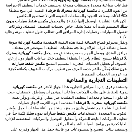
قطاعات صناعية متعددة وتطبيقات متنوعة. وتستفيد خدمات التنظيف الاحترافية
من القوة الكبيرة لـ
مكنسة كهربائية بمحرك بلا فرشاة
التقنية التي تتيح تنظيفًا
فعّالًا للأثاث ومقاعد التنجيد والمساحات الضيقة التي لا تستطيع المكانس
الكهربائية التقليدية الوصول إليها بكفاءة. والمحمول
مكبس شفط سيارات بدون
سلك
التصميم يثبت أنه مفيدٌ بشكل خاصٍ لخدمات التنظيف المتنقلة، وشركات
تفصيل السيارات، وعمليات إدارة المرافق التي تتطلب حلول تنظيف مرنة وعالية
الأداء.
ويقدّر محترفو قطاع الضيافة قيمة هذه التقنية المتقدمة
مكنسة كهربائية يدوية
لضمان نظافة غرف النزلاء ومعالجة متطلبات التنظيف الموضعي في مختلف
مرافق الفندق. ويعمل الجهاز بصمتٍ منخفضٍ مما يجعل
مكنسة كهربائية بمحرك
بلا فرشاة
يسمح النظام بإجراء أنشطة التنظيف خلال ساعات النهار دون إزعاج
الضيوف أو تعطيل العمليات التجارية. التصميم المدمج
مكبس شفط سيارات
بدون سلك
يُمكّن طاقم خدمة الغرف من تنظيف مركبات الضيوف بكفاءة كجزء
من عروض الخدمات المتميزة.
التطبيقات التجارية والصناعية
وتستخدم فرق إدارة المرافق التجارية هذا الجهاز الاحترافي
مكنسة كهربائية
يدوية
للحفاظ على بيئات المكاتب وقاعات المؤتمرات ومناطق الاستقبال، حيث
قد يكون استخدام معدات التنظيف التقليدية غير عملي أو مُربك. وتوفّر تقنية
مكنسة كهربائية بمحرك بلا فرشاة
المتقدمة القوة اللازمة لإنجاز عمليات
التنظيف الشاملة مع تشغيل هادئ يسمح باستخدامها أثناء ساعات العمل. وتُعتبر
التكوينات المتعددة الاستخدامات
مكبس شفط سيارات بدون سلك
قيّمة جدًّا في
تنظيف المركبات التابعة للشركة وأسطول التوصيل والمركبات المخصصة للإدارة
العليا كجزء من برامج الصيانة الشاملة للمرافق.
وتستفيد بيئات التصنيع والمستودعات من قابلية حمل هذا الجهاز وقدرته على