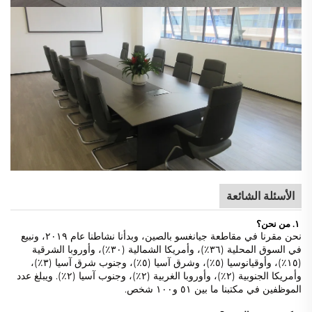
الأسئلة الشائعة
١. من نحن؟
نحن مقرنا في مقاطعة جيانغسو بالصين، وبدأنا نشاطنا عام ٢٠١٩، ونبيع
في السوق المحلية (٣٦٪)، وأمريكا الشمالية (٣٠٪)، وأوروبا الشرقية
(١٥٪)، وأوقيانوسيا (٥٪)، وشرق آسيا (٥٪)، وجنوب شرق آسيا (٣٪)،
وأمريكا الجنوبية (٢٪)، وأوروبا الغربية (٢٪)، وجنوب آسيا (٢٪). ويبلغ عدد
الموظفين في مكتبنا ما بين ٥١ و١٠٠ شخص.