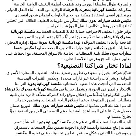
والمناولة طوال سلسلة التوريد. وقد صُمّمت أنظمة التغليف الواقية الخاصة
بمكونات
مكنسة كهربائية بمحرك بلا فرشاة
للوقاية من التلف أثناء النقل الدولي،
مع تحقيق أقصى استفادة ممكنة من حجم الحاويات لضمان شحن اقتصادي.
مكبس شفط سيارات بدون سلك
يُمكّن من تكوينات التغليف الفعّالة التي تُحسّن
كفاءة الشحن وتقلل تكاليف النقل للموزِّعين الدوليين.
توفر حلول التغليف الاحترافية حمايةً فعّالةً للتقنيات الحساسة
مكنسة كهربائية
بمحرك بلا فرشاة
بينما تقدّم مظهرًا تجزئيًّا جذّابًا يدعم الجهود التسويقية
الناجحة. وأبعاد التغليف الموحَّدة لهذا
مكنسة كهربائية يدوية
تسهّل إدارة المخازن
وعمليات التوزيع بكفاءة. وتتيح خيارات التغليف المخصصة لهذا
مكبس شفط
سيارات بدون سلك
تلبية المتطلبات الخاصة بالأسواق المختلفة، مع الحفاظ على
معايير حماية المنتج وعرض العلامة التجارية.
لماذا تختار شراكتنا التصنيعية؟
تتمتّع شركتنا بخبرةٍ واسعةٍ في تطوير وتصنيع معدات التنظيف الممتازة للأسواق
الدولية، وبشراكات راسخة عبر قارات متعددة. وتعكس القدرات الهندسية
المتقدمة التي أنتجت هذه التقنية الاستثنائية
مكنسة كهربائية يدوية
التزامنا
بالابتكار والتميز في الجودة. وتشمل خبرتنا في
مكنسة كهربائية بمحرك بلا فرشاة
تطوير التكنولوجيا يُمكّننا من احتلال موقع رائد كشركة مصنِّعة قادرة على تلبية
متطلبات السوق المتنوعة ودعم الإطلاق الناجح للمنتجات. وتتضمن خدمات
الدعم الشاملة التي نقدّمها لـ
مكبس شفط سيارات بدون سلك
التوزيع ضمان
حصول شركائنا على المساعدة الفنية والدعم التسويقي اللازمين لتحقيق نموٍّ
تجاريٍّ مستدام.
البنية التحتية التصنيعية التي تدعم هذه
مكنسة كهربائية يدوية
المنشأة تضم
تقنيات إنتاج متقدمة وأنظمة لإدارة الجودة تضمن تميُّز المنتجات باستمرار.
ويقوم فريقنا التقني بشكلٍ مستمرٍ بتطوير تحسينات على تقنية الـ
مكنسة