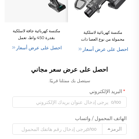
مكنسة كهربائية جافة لاسلكية
مكنسة كهربائية لاسلكية
بقدرة 450 واط، تعمل
محمولة من نوع العصا ذات
بالبطارية، ومزودة بفلتر هيبا
محرك لا يعمل بالفرشاة قوي
احصل على عرض أسعار
احصل على عرض أسعار
(HEPA)، خفيفة الوزن،
ووظيفة كشط الغبار وقابلة
ومحمولة باليد، وتستخدم تقنية
لإعادة الشحن مع شاشة ذكية
الدوران (الإعصارية)، مناسبة
تعمل بالليد.
احصل على عرض سعر مجاني
للمنازل والفنادق وتنظيف سجاد
الحيوانات الأليفة
سيتصل بك ممثلنا قريبًا.
البريد الإلكتروني
0/100
الهاتف المحمول / واتساب
الرمز
0/100