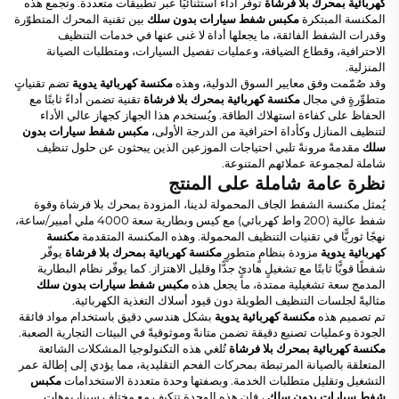
كهربائية بمحرك بلا فرشاة
توفّر أداءً استثنائيًا عبر تطبيقات متعددة. وتجمع هذه
المكنسة المبتكرة
مكبس شفط سيارات بدون سلك
بين تقنية المحرك المتطوّرة
وقدرات الشفط الفائقة، ما يجعلها أداة لا غنى عنها في خدمات التنظيف
الاحترافية، وقطاع الضيافة، وعمليات تفصيل السيارات، ومتطلبات الصيانة
المنزلية.
وقد صُمّمت وفق معايير السوق الدولية، وهذه
مكنسة كهربائية يدوية
تضم تقنياتٍ
متطوِّرةٍ في مجال
مكنسة كهربائية بمحرك بلا فرشاة
تقنية تضمن أداءً ثابتًا مع
الحفاظ على كفاءة استهلاك الطاقة. ويُستخدم هذا الجهاز كجهاز عالي الأداء
لتنظيف المنازل وكأداة احترافية من الدرجة الأولى،
مكبس شفط سيارات بدون
سلك
مقدمةً مرونةً تلبي احتياجات الموزعين الذين يبحثون عن حلول تنظيف
شاملة لمجموعة عملائهم المتنوعة.
نظرة عامة شاملة على المنتج
يُمثل مكنسة الشفط الجاف المحمولة لدينا، المزودة بمحرك بلا فرشاة وقوة
شفط عالية (200 واط كهربائي) مع كيس وبطارية سعة 4000 ملي أمبير/ساعة،
نهجًا ثوريًّا في تقنيات التنظيف المحمولة. وهذه المكنسة المتقدمة
مكنسة
كهربائية يدوية
مزودة بنظامٍ متطورٍ
مكنسة كهربائية بمحرك بلا فرشاة
يوفّر
شفطًا قويًّا ثابتًا مع تشغيلٍ هادئٍ جدًّا وقليل الاهتزاز. كما يوفّر نظام البطارية
المدمج سعة تشغيلية ممتدة، ما يجعل هذه
مكبس شفط سيارات بدون سلك
مثاليةً لجلسات التنظيف الطويلة دون قيود أسلاك التغذية الكهربائية.
تم تصميم هذه
مكنسة كهربائية يدوية
بشكل هندسي دقيق باستخدام مواد فائقة
الجودة وعمليات تصنيع دقيقة تضمن متانةً وموثوقيةً في البيئات التجارية الصعبة.
مكنسة كهربائية بمحرك بلا فرشاة
تُلغي هذه التكنولوجيا المشكلات الشائعة
المتعلقة بالصيانة المرتبطة بمحركات الفحم التقليدية، مما يؤدي إلى إطالة عمر
التشغيل وتقليل متطلبات الخدمة. وبصفتها وحدة متعددة الاستخدامات
مكبس
شفط سيارات بدون سلك
، فإن هذه الوحدة تتكيف مع مختلف سيناريوهات