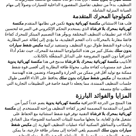
التنظيف، بدءاً من تنظيف تفاصيل المقصورة الداخلية للسيارات وصولاً إلى مهام
الصيانة المنزلية الشاملة.
تكنولوجيا المحرك المتقدمة
قلب هذا الاستثنائي
مكنسة كهربائية يدوية
تكمن في نظامها المتقدم
مكنسة
كهربائية بمحرك بلا فرشاة
الذي يستخدم التحكم الإلكتروني في السرعة لتحسين
الأداء عبر تطبيقات التنظيف المختلفة. ويوفّر هذا التصميم المبتكر للمحرك كفاءةً
فائقةً مقارنةً بالمحركات ذات الفحم التقليدية، ما يؤدي إلى إطالة عمر البطارية
وثبات قوة الشفط طوال دورة التنظيف. وتستفيد تركيبة
مكبس شفط سيارات
بدون سلك
بشكل كبير من هذه التكنولوجيا المتقدمة للمحرك، حيث تقدّم أداءً
احترافياً دون القيود المفروضة على البدائل المشغَّلة بالكابلات.
الأنابيب
مكنسة كهربائية بمحرك بلا فرشاة
مدمج في هذا
مكنسة كهربائية يدوية
تعمل عند مستويات كفاءة مثلى، محولةً طاقة البطارية إلى أقصى قوة شفط
ممكنة مع توليد أقل قدرٍ ممكن من الحرارة والضوضاء. وتضمن هذه الهندسة
المتقدمة أن
مكبس شفط سيارات بدون سلك
يحافظ على الأداء الأقصى طوال
جلسات التنظيف الممتدة، مما يجعله ذا قيمة خاصة في التطبيقات التجارية التي
تتطلب نتائج متسقة.
المزايا والفوائد البارزة
هذا المنتج من الدرجة الاحترافية
مكنسة كهربائية يدوية
يضم عدداً كبيراً من
الميزات المتقدمة المصممة لتعزيز كفاءة التنظيف وراحته للمستخدم. إن
مكنسة
كهربائية بمحرك بلا فرشاة
التقنية توفر قوة شفط استثنائية مع الحفاظ على
تشغيل هادئٍ للغاية، ما يجعلها مناسبة للبيئات الحساسة للضوضاء مثل الفنادق
والمكاتب والمناطق السكنية أثناء عمليات التنظيف النهارية. إن
مكبس شفط
سيارات بدون سلك
التصميم يلغي الحاجة إلى مصادر طاقة خارجية، ما يمكن
محترفي التنظيف من الوصول إلى المناطق الصعبة وإكمال مهام التنظيف