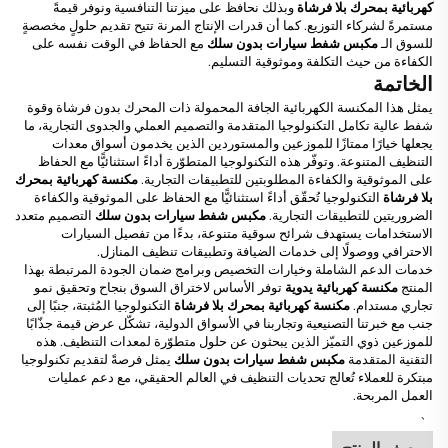
كهربائية بمحرك بلا فرشاة
وبذلك نحافظ على ميزتنا التنافسية ونوفر قيمةً
مستمرةً لشركاء التوزيع. كما أن قدرات الإنتاج المرنة تتيح تقديم حلولٍ مخصصةٍ
للسوق الـ
مكبس شفط سيارات بدون سلك
مع الحفاظ في الوقت نفسه على
الكفاءة من حيث التكلفة وموثوقية التسليم.
الخاتمة
يمثل هذا المكنسة الكهربائية الجافة المحمولة ذات المحرك بدون فرشاة وقوة
شفط عالية تكامل التكنولوجيا المتقدمة والتصميم العملي والجدوى التجارية، ما
يجعلها خيارًا ممتازًا للموزعين والمستوردين الذين يخدمون أسواق معدات
التنظيف المتنوعة. وتوفّر هذه التكنولوجيا المتطوّرة أداءً استثنائيًّا مع الحفاظ
على الموثوقية والكفاءة المطلوبتين للتطبيقات التجارية.
مكنسة كهربائية بمحرك
بلا فرشاة
التكنولوجيا تُحقّق أداءً استثنائيًّا مع الحفاظ على الموثوقية والكفاءة
الضروريتين للتطبيقات التجارية.
مكبس شفط سيارات بدون سلك
التصميم متعدد
الاستخدامات يستهدف شرائح سوقية متنوعة، بدءًا من تفصيل السيارات
الاحترافي ووصولًا إلى خدمات الضيافة وتطبيقات تنظيف المنازل.
خدمات الدعم الشاملة وخيارات التخصيص وبرامج ضمان الجودة المرتبطة بهذا
المنتج
مكنسة كهربائية يدوية
توفر الأساس لاختراق السوق بنجاح وتحقيق نمو
تجاري مستدام.
مكنسة كهربائية بمحرك بلا فرشاة
التكنولوجيا المُثبتة، جنبًا إلى
جنب مع خبرتنا التصنيعية وتجاربنا في الأسواق الدولية، تشكّل عرض قيمة جذّابًا
للموزعين ذوي التميّز الذين يبحثون عن حلول متطوّرة لمعدات التنظيف. هذه
التقنية المتقدمة
مكبس شفط سيارات بدون سلك
يمثل فرصةً لتقديم تكنولوجيا
مبتكرة للعملاء تُعالج تحديات التنظيف في العالم الحقيقي، مع دعم عمليات
العمل المربحة.
、