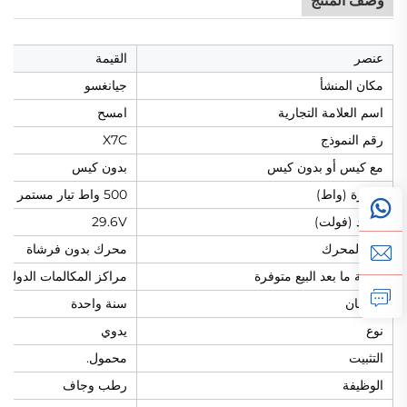
وصف المنتج
عنصر
القيمة
مكان المنشأ
جيانغسو
اسم العلامة التجارية
امسح
رقم النموذج
X7C
مع كيس أو بدون كيس
بدون كيس
القدرة (واط)
500 واط تيار مستمر بدون فرشاة
الجهد (فولت)
29.6V
نوع المحرك
محرك بدون فرشاة
خدمة ما بعد البيع متوفرة
مراكز المكالمات الدولية
الضمان
سنة واحدة
نوع
يدوي
التثبيت
محمول.
الوظيفة
رطب وجاف