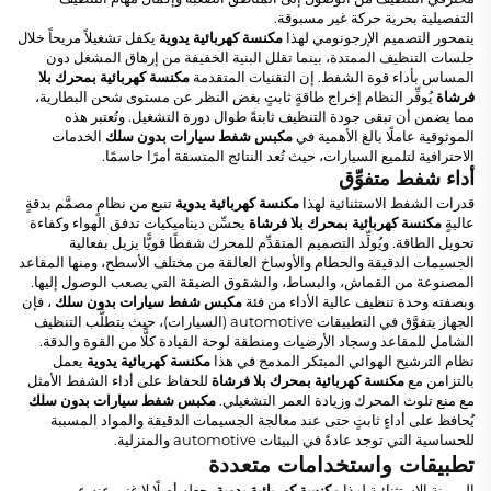
التفصيلية بحرية حركة غير مسبوقة.
يتمحور التصميم الإرجونومي لهذا
مكنسة كهربائية يدوية
يكفل تشغيلاً مريحاً خلال
جلسات التنظيف الممتدة، بينما تقلل البنية الخفيفة من إرهاق المشغل دون
المساس بأداء قوة الشفط. إن التقنيات المتقدمة
مكنسة كهربائية بمحرك بلا
فرشاة
يُوفِّر النظام إخراج طاقةٍ ثابتٍ بغض النظر عن مستوى شحن البطارية،
مما يضمن أن تبقى جودة التنظيف ثابتةً طوال دورة التشغيل. وتُعتبر هذه
الموثوقية عاملًا بالغ الأهمية في
مكبس شفط سيارات بدون سلك
الخدمات
الاحترافية لتلميع السيارات، حيث تُعد النتائج المتسقة أمرًا حاسمًا.
أداء شفط متفوِّق
قدرات الشفط الاستثنائية لهذا
مكنسة كهربائية يدوية
تنبع من نظامٍ مصمَّم بدقةٍ
عاليةٍ
مكنسة كهربائية بمحرك بلا فرشاة
يحسِّن ديناميكيات تدفق الهواء وكفاءة
تحويل الطاقة. ويُولِّد التصميم المتقدِّم للمحرك شفطًا قويًّا يزيل بفعالية
الجسيمات الدقيقة والحطام والأوساخ العالقة من مختلف الأسطح، ومنها المقاعد
المصنوعة من القماش، والبساط، والشقوق الضيقة التي يصعب الوصول إليها.
وبصفته وحدة تنظيف عالية الأداء من فئة
مكبس شفط سيارات بدون سلك
، فإن
الجهاز يتفوَّق في التطبيقات automotive (السيارات)، حيث يتطلَّب التنظيف
الشامل للمقاعد وسجاد الأرضيات ومنطقة لوحة القيادة كلًّا من القوة والدقة.
نظام الترشيح الهوائي المبتكر المدمج في هذا
مكنسة كهربائية يدوية
يعمل
بالتزامن مع
مكنسة كهربائية بمحرك بلا فرشاة
للحفاظ على أداء الشفط الأمثل
مع منع تلوث المحرك وزيادة العمر التشغيلي.
مكبس شفط سيارات بدون سلك
يُحافظ على أداءٍ ثابتٍ حتى عند معالجة الجسيمات الدقيقة والمواد المسببة
للحساسية التي توجد عادةً في البيئات automotive والمنزلية.
تطبيقات واستخدامات متعددة
المرونة الاستثنائية لهذا
مكنسة كهربائية يدوية
يجعله أصلًا لا غنى عنه عبر