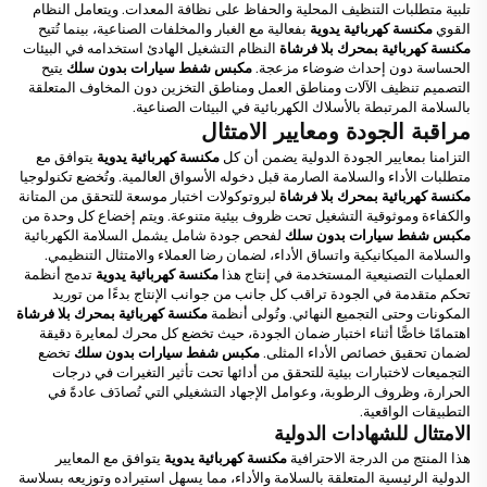
تلبية متطلبات التنظيف المحلية والحفاظ على نظافة المعدات. ويتعامل النظام
القوي
مكنسة كهربائية يدوية
بفعالية مع الغبار والمخلفات الصناعية، بينما تُتيح
مكنسة كهربائية بمحرك بلا فرشاة
النظام التشغيل الهادئ استخدامه في البيئات
الحساسة دون إحداث ضوضاء مزعجة.
مكبس شفط سيارات بدون سلك
يتيح
التصميم تنظيف الآلات ومناطق العمل ومناطق التخزين دون المخاوف المتعلقة
بالسلامة المرتبطة بالأسلاك الكهربائية في البيئات الصناعية.
مراقبة الجودة ومعايير الامتثال
التزامنا بمعايير الجودة الدولية يضمن أن كل
مكنسة كهربائية يدوية
يتوافق مع
متطلبات الأداء والسلامة الصارمة قبل دخوله الأسواق العالمية. وتُخضع تكنولوجيا
مكنسة كهربائية بمحرك بلا فرشاة
لبروتوكولات اختبار موسعة للتحقق من المتانة
والكفاءة وموثوقية التشغيل تحت ظروف بيئية متنوعة. ويتم إخضاع كل وحدة من
مكبس شفط سيارات بدون سلك
لفحص جودة شامل يشمل السلامة الكهربائية
والسلامة الميكانيكية واتساق الأداء، لضمان رضا العملاء والامتثال التنظيمي.
العمليات التصنيعية المستخدمة في إنتاج هذا
مكنسة كهربائية يدوية
تدمج أنظمة
تحكم متقدمة في الجودة تراقب كل جانب من جوانب الإنتاج بدءًا من توريد
المكونات وحتى التجميع النهائي. وتُولى أنظمة
مكنسة كهربائية بمحرك بلا فرشاة
اهتمامًا خاصًّا أثناء اختبار ضمان الجودة، حيث تخضع كل محرك لمعايرة دقيقة
لضمان تحقيق خصائص الأداء المثلى.
مكبس شفط سيارات بدون سلك
تخضع
التجميعات لاختبارات بيئية للتحقق من أدائها تحت تأثير التغيرات في درجات
الحرارة، وظروف الرطوبة، وعوامل الإجهاد التشغيلي التي تُصادَف عادةً في
التطبيقات الواقعية.
الامتثال للشهادات الدولية
هذا المنتج من الدرجة الاحترافية
مكنسة كهربائية يدوية
يتوافق مع المعايير
الدولية الرئيسية المتعلقة بالسلامة والأداء، مما يسهل استيراده وتوزيعه بسلاسة