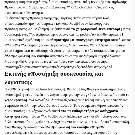
προσαρμοσμένο σχεδιασμό συσκευασίας, ανάπτυξη τεχνικής τεκμηρίωσης
προϊόντος και διαμόρφωση αξεσουάρ προσαρμοσμένη στις ειδικές
απαιτήσεις κάθε αγοράς.
Οι δυνατότητες προσαρμογής της μάρκας εκτείνονται πέραν των
επιφανειακών τροποποιήσεων και περιλαμβάνουν λειτουργικές
προσαρμογές που ευθυγραμμίζουν αυτό
το χειροκρατούμενο κανούρι
με τις
συγκεκριμένες προτιμήσεις της αγοράς και τις ρυθμιστικές απαιτήσεις. Η
επιτρεπτική σχεδίαση του
καθαριστήρα με ασύγχρονο κινητήρα
συστήματος
επιτρέπει προσαρμογές διαμόρφωσης, διατηρώντας παράλληλα τα βασικά
χαρακτηριστικά απόδοσης. Οι λύσεις προσαρμοστικής συσκευασίας για το
άδεσμο φωτισμού κανάβα
ανταποκρίνονται σε διάφορα περιβάλλοντα
λιανικής πώλησης και στις απαιτήσεις των καναλιών διανομής,
υποστηρίζοντας αποτελεσματικές στρατηγικές εισόδου στην αγορά.
Εκτενής υποστήριξη συσκευασίας και
λογιστικής
Η εμπειρογνώμων ομάδα διεθνούς εμπορίου μας παρέχει ολοκληρωμένη
υποστήριξη στον τομέα της λογιστικής για την παγκόσμια διανομή αυτού
το
χειροκρατούμενο κανούρι
, διασφαλίζοντας αποτελεσματική αποστολή και
χειρισμό σε όλη την αλυσίδα εφοδιασμού. Τα συστήματα προστατευτικής
συσκευασίας που έχουν σχεδιαστεί για τα
καθαριστήρα με ασύγχρονο
κινητήρα
εξαρτήματα προλαμβάνουν ζημιές κατά τη διεθνή μεταφορά, ενώ
βελτιστοποιούν τη χρήση των δοχείων για οικονομικά αποδοτική αποστολή.
Συμπαγής σχεδίαση του
άδεσμο φωτισμού κανάβα
επιτρέπει
αποτελεσματικές διαμορφώσεις συσκευασίας που μεγιστοποιούν την