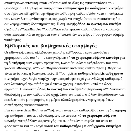
απαιτήσεων εντοπισμένου καθαρισμού σε όλες τις εγκαταστάσεις του
ξενοδοχείου. Η ήσυχη λειτουργία του
καθαριστήρα με ασύγχρονο κινητήρα
συστήματος επιτρέπει την πραγματοποίηση καθαρισμών κατά τη διάρκεια
των ωρών λειτουργίας της ημέρας, χωρίς να ενοχλούνται οι επισκέπτες ή οι
επιχειρηματικές δραστηριότητες. Η συμπαγής
άδεσμο φωτισμού κανάβα
σχεδίαση επιτρέπει στο προσωπικό εσωτερικού καθαρισμού να καθαρίζει
αποτελεσματικά τα οχήματα των επισκεπτών ως μέρος προσφορών υψηλής
ποιότητας.
Εμπορικές και βιομηχανικές εφαρμογές
Οι επαγγελματικές ομάδες διαχείρισης εμπορικών εγκαταστάσεων
χρησιμοποιούν αυτήν την επαγγελματική
το χειροκρατούμενο κανούρι
για
τη διατήρηση των χώρων γραφείων, των αιθουσών συνεδριάσεων και των
χώρων υποδοχής, όπου οι παραδοσιακές συσκευές καθαρισμού μπορεί να
είναι ανέφικτες ή διαταρακτικές. Η προηγμένη
καθαριστήρα με ασύγχρονο
κινητήρα
τεχνολογία παρέχει την απαραίτητη ισχύ για ενδελεχή καθαρισμό,
ενώ λειτουργεί αρκετά ήσυχα ώστε να χρησιμοποιείται κατά τις ώρες
εργασίας. Η ευέλικτη
άδεσμο φωτισμού κανάβα
διαμόρφωση αποδεικνύεται
πολύτιμη για τον καθαρισμό οχημάτων εταιρειών, στόλων παραδόσεων και
εκτελεστικών μεταφορών, ως μέρος ολοκληρωμένων προγραμμάτων
συντήρησης εγκαταστάσεων.
Για την αντιμετώπιση εντοπισμένων αναγκών καθαρισμού και τη διατήρηση
της καθαριότητας των εξοπλισμών. Το ανθεκτικό
το χειροκρατούμενο
κανούρι
περιβάλλον παραγωγής και αποθηκών επωφελείται από τη
φορητότητα και την ισχύ αυτού του
καθαριστήρα με ασύγχρονο κινητήρα
σύστημα αντιμετωπίζει αποτελεσματικά τη βιομηχανική σκόνη και τα