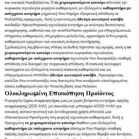
και οικιακά περιβάλλοντα. Ο
το χειροκρατούμενο κανούρι
αποτελεί την
κορυφαία τεχνολογία φορητού καθαρισμού, με εξελιγμένο
καθαριστήρα με
ασύγχρονο κινητήρα
μηχανική που παρέχει εξαιρετική απόδοση σε
πολλαπλές εφαρμογές. Αυτή η καινοτόμος
άδεσμο φωτισμού κανάβα
συνδυάζει πρωτοποριακή τεχνολογία κινητήρα με ανώτερες δυνατότητες
αναρρόφησης, καθιστώντας την αναπόσπαστο εργαλείο για επαγγελματικές
υπηρεσίες καθαρισμού, επιχειρήσεις φιλοξενίας, εργαστήρια λεπτομερούς
καθαρισμού οχημάτων και οικιακές ανάγκες συντήρησης.
Σχεδιασμένη λαμβάνοντας υπόψη τα διεθνή πρότυπα της αγοράς, αυτή η
το
χειροκρατούμενο κανούρι
ενσωματώνει κορυφαίας τεχνολογίας
καθαριστήρα με ασύγχρονο κινητήρα
τεχνολογία που διασφαλίζει σταθερή
απόδοση ενώ διατηρεί την ενεργειακή απόδοση. Η συσκευή λειτουργεί
ταυτόχρονα ως εξελιγμένη οικιακή συσκευή καθαρισμού και ως
επαγγελματικού επιπέδου
άδεσμο φωτισμού κανάβα
, προσφέροντας
ευελιξία που εντυπωσιάζει τους διανομείς που αναζητούν ολοκληρωμένες
λύσεις καθαρισμού για την ποικίλη βάση τους πελατών.
Ολοκληρωμένη Επισκόπηση Προϊόντος
Ο φορητός ξηρός αναρροφητήρας μας με χωρίς βούρτσες κινητήρα, υψηλής
αναρρόφησης (200 AW), με σακούλα και μπαταρία 4000 mAh για
οικιακή, αυτοκινητιστική και ξενοδοχειακή χρήση αποτελεί μια
επαναστατική προσέγγιση στη φορητή τεχνολογία καθαρισμού. Αυτή η
προηγμένη
το χειροκρατούμενο κανούρι
διαθέτει μια εξελιγμένη
καθαριστήρα με ασύγχρονο κινητήρα
σύστημα που παρέχει σταθερή,
υψηλής ισχύος αναρρόφηση ενώ λειτουργεί με ελάχιστο θόρυβο και δονήσεις.