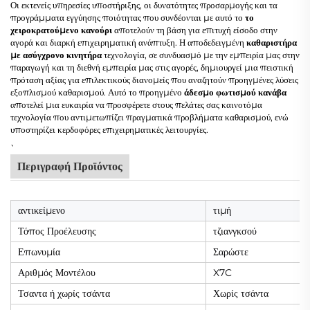
Οι εκτενείς υπηρεσίες υποστήριξης, οι δυνατότητες προσαρμογής και τα
προγράμματα εγγύησης ποιότητας που συνδέονται με αυτό το
το
χειροκρατούμενο κανούρι
αποτελούν τη βάση για επιτυχή είσοδο στην
αγορά και διαρκή επιχειρηματική ανάπτυξη. Η αποδεδειγμένη
καθαριστήρα
με ασύγχρονο κινητήρα
τεχνολογία, σε συνδυασμό με την εμπειρία μας στην
παραγωγή και τη διεθνή εμπειρία μας στις αγορές, δημιουργεί μια πειστική
πρόταση αξίας για επιλεκτικούς διανομείς που αναζητούν προηγμένες λύσεις
εξοπλισμού καθαρισμού. Αυτό το προηγμένο
άδεσμο φωτισμού κανάβα
αποτελεί μια ευκαιρία να προσφέρετε στους πελάτες σας καινοτόμα
τεχνολογία που αντιμετωπίζει πραγματικά προβλήματα καθαρισμού, ενώ
υποστηρίζει κερδοφόρες επιχειρηματικές λειτουργίες.
、
Περιγραφή Προϊόντος
αντικείμενο
τιμή
Τόπος Προέλευσης
τζιανγκσού
Επωνυμία
Σαρώστε
Αριθμός Μοντέλου
X7C
Τσαντα ή χωρίς τσάντα
Χωρίς τσάντα