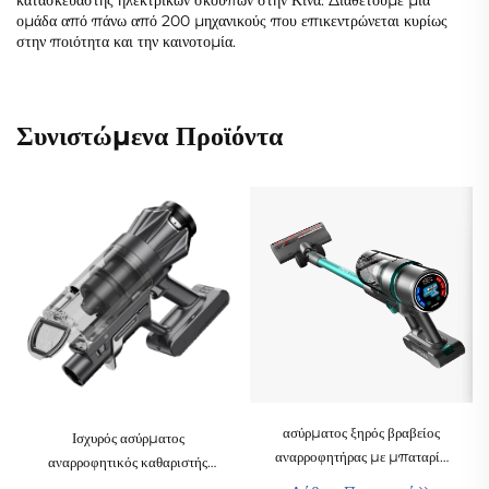
κατασκευαστής ηλεκτρικών σκουπών στην Κίνα. Διαθέτουμε μια
ομάδα από πάνω από 200 μηχανικούς που επικεντρώνεται κυρίως
στην ποιότητα και την καινοτομία.
Συνιστώμενα Προϊόντα
ασύρματος ξηρός βραβείος
Ισχυρός ασύρματος
αναρροφητήρας με μπαταρία
αναρροφητικός καθαριστής
450 W, φίλτρο HEPA,
σχήματος ράβδου με