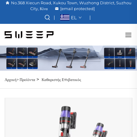
No.368 Xiecun Road, Xukou Town, Wuzhong District, Suzhou
City, Κίνα
[email protected]
EL
>
Αρχική>
Προϊόντα
Καθαριστής Επιβατικός