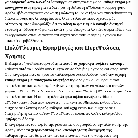
χειροκρατούμενο κανούρι
λειτουργεί σε συνεργασία με το
καθαριστήρα με
ασύγχρονο κινητήρα
για να διατηρεί τη βέλτιστη απόδοση αναρρόφησης,
προλαμβάνοντας ταυτόχρονα τη μόλυνση του κινητήρα και επεκτείνοντας τη
διάρκεια ζωής της λειτουργίας του. Ο αποτελεσματικός σχεδιασμός
φιλτραρίσματος διασφαλίζει ότι το
άδεσμο φωτισμού κανάβα
διατηρεί
σταθερή απόδοση ακόμα και κατά την επεξεργασία λεπτών σωματιδίων και
αλλεργιογόνων που συναντώνται συχνά σε αυτοκινητοβιομηχανικά και
οικιακά περιβάλλοντα.
Πολύπλευρες Εφαρμογές και Περιπτώσεις
Χρήσης
Η εξαιρετική πολυλειτουργικότητα αυτού
το χειροκρατούμενο κανούρι
καθιστά αυτό το προϊόν ανεκτίμητο σε πολλές βιομηχανίες και εφαρμογές.
Οι επαγγελματικές υπηρεσίες καθαρισμού επωφελούνται από την ισχυρή
καθαριστήρα με ασύγχρονο κινητήρα
τεχνολογία που επιτρέπει τον
αποτελεσματικό καθαρισμό επίπλων, υφασμάτων επίπλων και στενών
χώρων, όπου οι παραδοσιακές ηλεκτρικές σκούπες δεν μπορούν να φτάσουν
αποτελεσματικά. Η φορητή
άδεσμο φωτισμού κανάβα
σχεδίαση
αποδεικνύεται ιδιαίτερα ευεργετική για κινητές υπηρεσίες καθαρισμού,
επιχειρήσεις λεπτομερούς καθαρισμού οχημάτων και επιχειρήσεις
διαχείρισης εγκαταστάσεων που απαιτούν ευέλικτες λύσεις καθαρισμού
υψηλής απόδοσης.
Επαγγελματίες του τομέα της φιλοξενίας αναγνωρίζουν την αξία αυτής της
προηγμένης
το χειροκρατούμενο κανούρι
για τη διατήρηση της
καθαριότητας των δωματίων των επισκεπτών και την αντιμετώπιση