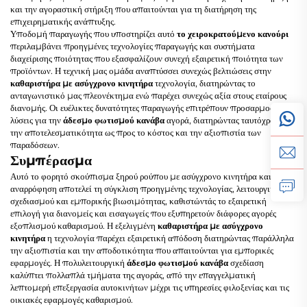
και την αγοραστική στήριξη που απαιτούνται για τη διατήρηση της
επιχειρηματικής ανάπτυξης.
Υποδομή παραγωγής που υποστηρίζει αυτό
το χειροκρατούμενο κανούρι
περιλαμβάνει προηγμένες τεχνολογίες παραγωγής και συστήματα
διαχείρισης ποιότητας που εξασφαλίζουν συνεχή εξαιρετική ποιότητα των
προϊόντων. Η τεχνική μας ομάδα αναπτύσσει συνεχώς βελτιώσεις στην
καθαριστήρα με ασύγχρονο κινητήρα
τεχνολογία, διατηρώντας το
ανταγωνιστικό μας πλεονέκτημα ενώ παρέχει συνεχώς αξία στους εταίρους
διανομής. Οι ευέλικτες δυνατότητες παραγωγής επιτρέπουν προσαρμοσμένες
λύσεις για την
άδεσμο φωτισμού κανάβα
αγορά, διατηρώντας ταυτόχρονα
την αποτελεσματικότητα ως προς το κόστος και την αξιοπιστία των
παραδόσεων.
Συμπέρασμα
Αυτό το φορητό σκούπισμα ξηρού ρούπου με ασύγχρονο κινητήρα και υψηλή
αναρρόφηση αποτελεί τη σύγκλιση προηγμένης τεχνολογίας, λειτουργικού
σχεδιασμού και εμπορικής βιωσιμότητας, καθιστώντάς το εξαιρετική
επιλογή για διανομείς και εισαγωγείς που εξυπηρετούν διάφορες αγορές
εξοπλισμού καθαρισμού. Η εξελιγμένη
καθαριστήρα με ασύγχρονο
κινητήρα
η τεχνολογία παρέχει εξαιρετική απόδοση διατηρώντας παράλληλα
την αξιοπιστία και την αποδοτικότητα που απαιτούνται για εμπορικές
εφαρμογές. Η πολυλειτουργική
άδεσμο φωτισμού κανάβα
σχεδίαση
καλύπτει πολλαπλά τμήματα της αγοράς, από την επαγγελματική
λεπτομερή επεξεργασία αυτοκινήτων μέχρι τις υπηρεσίες φιλοξενίας και τις
οικιακές εφαρμογές καθαρισμού.