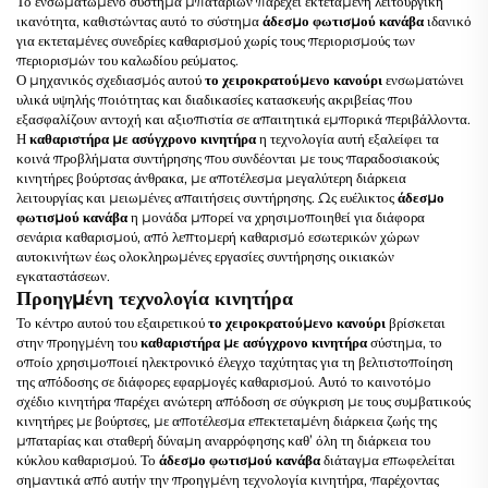
Το ενσωματωμένο σύστημα μπαταριών παρέχει εκτεταμένη λειτουργική
ικανότητα, καθιστώντας αυτό το σύστημα
άδεσμο φωτισμού κανάβα
ιδανικό
για εκτεταμένες συνεδρίες καθαρισμού χωρίς τους περιορισμούς των
περιορισμών του καλωδίου ρεύματος.
Ο μηχανικός σχεδιασμός αυτού
το χειροκρατούμενο κανούρι
ενσωματώνει
υλικά υψηλής ποιότητας και διαδικασίες κατασκευής ακριβείας που
εξασφαλίζουν αντοχή και αξιοπιστία σε απαιτητικά εμπορικά περιβάλλοντα.
Η
καθαριστήρα με ασύγχρονο κινητήρα
η τεχνολογία αυτή εξαλείφει τα
κοινά προβλήματα συντήρησης που συνδέονται με τους παραδοσιακούς
κινητήρες βούρτσας άνθρακα, με αποτέλεσμα μεγαλύτερη διάρκεια
λειτουργίας και μειωμένες απαιτήσεις συντήρησης. Ως ευέλικτος
άδεσμο
φωτισμού κανάβα
η μονάδα μπορεί να χρησιμοποιηθεί για διάφορα
σενάρια καθαρισμού, από λεπτομερή καθαρισμό εσωτερικών χώρων
αυτοκινήτων έως ολοκληρωμένες εργασίες συντήρησης οικιακών
εγκαταστάσεων.
Προηγμένη τεχνολογία κινητήρα
Το κέντρο αυτού του εξαιρετικού
το χειροκρατούμενο κανούρι
βρίσκεται
στην προηγμένη του
καθαριστήρα με ασύγχρονο κινητήρα
σύστημα, το
οποίο χρησιμοποιεί ηλεκτρονικό έλεγχο ταχύτητας για τη βελτιστοποίηση
της απόδοσης σε διάφορες εφαρμογές καθαρισμού. Αυτό το καινοτόμο
σχέδιο κινητήρα παρέχει ανώτερη απόδοση σε σύγκριση με τους συμβατικούς
κινητήρες με βούρτσες, με αποτέλεσμα επεκτεταμένη διάρκεια ζωής της
μπαταρίας και σταθερή δύναμη αναρρόφησης καθ’ όλη τη διάρκεια του
κύκλου καθαρισμού. Το
άδεσμο φωτισμού κανάβα
διάταγμα επωφελείται
σημαντικά από αυτήν την προηγμένη τεχνολογία κινητήρα, παρέχοντας