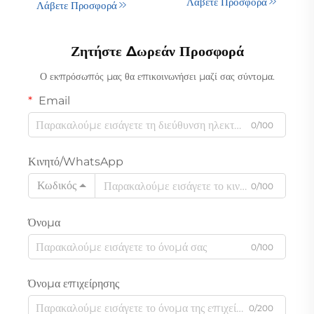
Λάβετε Προσφορά
Λάβετε Προσφορά
ελαφρύς, χειροκίνητος, με
ασύγχρονο κινητήρα,
τεχνολογία κυκλώνα, για
λειτουργία καθαρισμού
οικιακή χρήση, ξενοδοχεία
σκόνης με βούρτσα,
Ζητήστε Δωρεάν Προσφορά
και καθαρισμό χαλιών με
επαναφορτιζόμενος και με
κατοικίδια
έξυπνη LED οθόνη
Ο εκπρόσωπός μας θα επικοινωνήσει μαζί σας σύντομα.
Email
0/100
Κινητό/WhatsApp
Κωδικός
0/100
Όνομα
0/100
Όνομα επιχείρησης
0/200