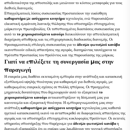
αποδοτικότητα της αποστολής και μειώνουν το κόστος μεταφοράς για τους
διεθνείς διανομείς.
Επαγγελματικές λύσεις συσκευασίας προστατεύουν την ευαίσθητη
καθαριστήρα με ασύγχρονο κινητήρα
τεχνολογία, ενώ παρουσιάζουν
ελκυστική εμφάνιση λιανικής πώλησης που υποστηρίζει επιτυχημένες
μάρκετινγκ πρωτοβουλίες. Οι τυποποιημένες διαστάσεις συσκευασίας για
αυτό το
το χειροκρατούμενο κανούρι
διευκολύνουν την αποτελεσματική
διαχείριση αποθήκης και τις επιχειρησιακές διαδικασίες διανομής. Οι
προσαρμοστικές επιλογές συσκευασίας για το
άδεσμο φωτισμού κανάβα
ικανοποιούν ειδικές απαιτήσεις της αγοράς, διατηρώντας ταυτόχρονα τα
πρότυπα προστασίας του προϊόντος και της παρουσίασης της μάρκας.
Γιατί να επιλέξετε τη συνεργασία μας στην
παραγωγή
Η εταιρεία μας διαθέτει εκτεταμένη εμπειρία στην ανάπτυξη και κατασκευή
εξοπλισμού υψηλής ποιότητας για καθαρισμό για διεθνείς αγορές, με
καθιερωμένες εταιρικές σχέσεις σε πολλές ηπείρους. Οι προηγμένες
μηχανικές δυνατότητες που δημιουργούν αυτό το εξαιρετικό
το
χειροκρατούμενο κανούρι
αντικατοπτρίζουν τη δέσμευσή μας για
καινοτομία και εξαιρετική ποιότητα. Η εμπειρογνωμοσύνη μας στην
ανάπτυξη
καθαριστήρα με ασύγχρονο κινητήρα
τεχνολογίας μας καθιστά
ηγετικό κατασκευαστή ικανό να ανταποκριθεί σε διαφορετικές απαιτήσεις της
αγοράς και να υποστηρίξει επιτυχημένες κυκλοφορίες προϊόντων. Οι εκτενείς
υπηρεσίες υποστήριξης που παρέχουμε για
άδεσμο φωτισμού κανάβα
η
διανομή εξασφαλίζει ότι οι εταίροι μας λαμβάνουν την τεχνική υποστήριξη