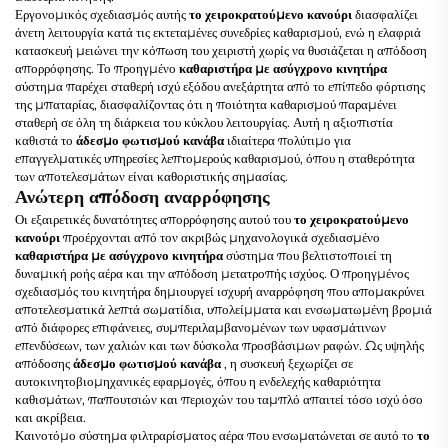
Εργονομικός σχεδιασμός αυτής
το χειροκρατούμενο κανούρι
διασφαλίζει
άνετη λειτουργία κατά τις εκτεταμένες συνεδρίες καθαρισμού, ενώ η ελαφριά
κατασκευή μειώνει την κόπωση του χειριστή χωρίς να θυσιάζεται η απόδοση
απορρόφησης. Το προηγμένο
καθαριστήρα με ασύγχρονο κινητήρα
σύστημα παρέχει σταθερή ισχύ εξόδου ανεξάρτητα από το επίπεδο φόρτισης
της μπαταρίας, διασφαλίζοντας ότι η ποιότητα καθαρισμού παραμένει
σταθερή σε όλη τη διάρκεια του κύκλου λειτουργίας. Αυτή η αξιοπιστία
καθιστά το
άδεσμο φωτισμού κανάβα
ιδιαίτερα πολύτιμο για
επαγγελματικές υπηρεσίες λεπτομερούς καθαρισμού, όπου η σταθερότητα
των αποτελεσμάτων είναι καθοριστικής σημασίας.
Ανώτερη απόδοση αναρρόφησης
Οι εξαιρετικές δυνατότητες απορρόφησης αυτού του
το χειροκρατούμενο
κανούρι
προέρχονται από τον ακριβώς μηχανολογικά σχεδιασμένο
καθαριστήρα με ασύγχρονο κινητήρα
σύστημα που βελτιστοποιεί τη
δυναμική ροής αέρα και την απόδοση μετατροπής ισχύος. Ο προηγμένος
σχεδιασμός του κινητήρα δημιουργεί ισχυρή αναρρόφηση που απομακρύνει
αποτελεσματικά λεπτά σωματίδια, υπολείμματα και ενσωματωμένη βρομιά
από διάφορες επιφάνειες, συμπεριλαμβανομένων των υφασμάτινων
επενδύσεων, των χαλιών και των δύσκολα προσβάσιμων ραφών. Ως υψηλής
απόδοσης
άδεσμο φωτισμού κανάβα
, η συσκευή ξεχωρίζει σε
αυτοκινητοβιομηχανικές εφαρμογές, όπου η ενδελεχής καθαριότητα
καθισμάτων, παπουτσιών και περιοχών του ταμπλό απαιτεί τόσο ισχύ όσο
και ακρίβεια.
Καινοτόμο σύστημα φιλτραρίσματος αέρα που ενσωματώνεται σε αυτό το
το