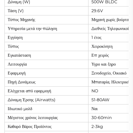
Δύναμη (W)
500W BLDC
Τάση (V)
29.6V
Τύπος Μηχανής
Μηχανή χωρίς βούρτσα
Υπηρεσία μετά την πώληση
Διεθνείς Τηλεφωνικοί 
Εγγύηση
1 έτος
Τύπος
Χειροκίνητη
Εγκατάσταση
Επ χειρός
Λειτουργία
Υγρο και ξηρο
Εφαρμογή
Ξενοδοχείο, Οικιακό
Πηγή Δυνάμεως
Μπαταρία, Ηλεκτρική
Ελέγχεται από εφαρμογή
NO
Δύναμη Έρσης (Airwatts)
51-80AW
Ιδιωτικό μολδ
Ναι
Μέγιστος χρόνος λειτουργίας
30-60min
Καθαρό Βάρος Προϊόντος
2-3kg