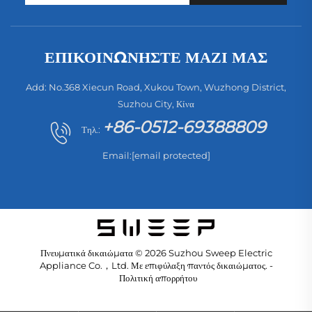
ΕΠΙΚΟΙΝΩΝΉΣΤΕ ΜΑΖΊ ΜΑΣ
Add: No.368 Xiecun Road, Xukou Town, Wuzhong District,
Suzhou City, Κίνα
+86-0512-69388809
Τηλ.:
Email:
[email protected]
Πνευματικά δικαιώματα © 2026 Suzhou Sweep Electric
Appliance Co.，Ltd. Με επιφύλαξη παντός δικαιώματος. -
Πολιτική απορρήτου