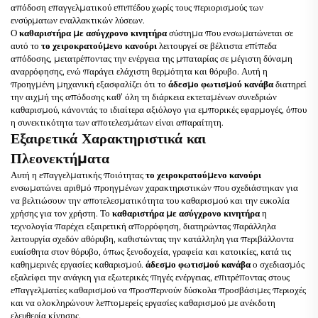
απόδοση επαγγελματικού επιπέδου χωρίς τους περιορισμούς των
ενσύρματων εναλλακτικών λύσεων.
Ο
καθαριστήρα με ασύγχρονο κινητήρα
σύστημα που ενσωματώνεται σε
αυτό το
το χειροκρατούμενο κανούρι
λειτουργεί σε βέλτιστα επίπεδα
απόδοσης, μετατρέποντας την ενέργεια της μπαταρίας σε μέγιστη δύναμη
αναρρόφησης, ενώ παράγει ελάχιστη θερμότητα και θόρυβο. Αυτή η
προηγμένη μηχανική εξασφαλίζει ότι το
άδεσμο φωτισμού κανάβα
διατηρεί
την αιχμή της απόδοσης καθ’ όλη τη διάρκεια εκτεταμένων συνεδριών
καθαρισμού, κάνοντάς το ιδιαίτερα αξιόλογο για εμπορικές εφαρμογές, όπου
η συνεκτικότητα των αποτελεσμάτων είναι απαραίτητη.
Εξαιρετικά Χαρακτηριστικά και
Πλεονεκτήματα
Αυτή η επαγγελματικής ποιότητας
το χειροκρατούμενο κανούρι
ενσωματώνει αριθμό προηγμένων χαρακτηριστικών που σχεδιάστηκαν για
να βελτιώσουν την αποτελεσματικότητα του καθαρισμού και την ευκολία
χρήσης για τον χρήστη. Το
καθαριστήρα με ασύγχρονο κινητήρα
η
τεχνολογία παρέχει εξαιρετική απορρόφηση, διατηρώντας παράλληλα
λειτουργία σχεδόν αθόρυβη, καθιστώντας την κατάλληλη για περιβάλλοντα
ευαίσθητα στον θόρυβο, όπως ξενοδοχεία, γραφεία και κατοικίες, κατά τις
καθημερινές εργασίες καθαρισμού.
άδεσμο φωτισμού κανάβα
ο σχεδιασμός
εξαλείφει την ανάγκη για εξωτερικές πηγές ενέργειας, επιτρέποντας στους
επαγγελματίες καθαρισμού να προσπερνούν δύσκολα προσβάσιμες περιοχές
και να ολοκληρώνουν λεπτομερείς εργασίες καθαρισμού με ανέκδοτη
ελευθερία κίνησης.