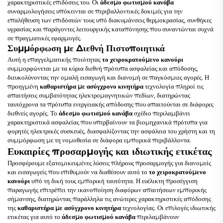
χαρακτηριστικές επιδόσεις του. Οι
άδεσμο φωτισμού κανάβα
συναρμολογήσεις υπόκεινται σε περιβαλλοντικές δοκιμές για την
επαλήθευση των επιδόσεών τους υπό διακυμάνσεις θερμοκρασίας, συνθήκες
υγρασίας και παράγοντες λειτουργικής καταπόνησης που συναντώνται συχνά
σε πραγματικές εφαρμογές.
Συμμόρφωση με Διεθνή Πιστοποιητικά
Αυτή η επαγγελματικής ποιότητας
το χειροκρατούμενο κανούρι
συμμορφώνεται με τα κύρια διεθνή πρότυπα ασφαλείας και απόδοσης,
διευκολύνοντας την ομαλή εισαγωγή και διανομή σε παγκόσμιες αγορές. Η
προηγμένη
καθαριστήρα με ασύγχρονο κινητήρα
τεχνολογία πληροί τις
απαιτήσεις συμβατότητας ηλεκτρομαγνητικών πεδίων, διατηρώντας
ταυτόχρονα τα πρότυπα ενεργειακής απόδοσης που απαιτούνται σε διάφορες
διεθνείς αγορές. Το
άδεσμο φωτισμού κανάβα
σχέδιο περιλαμβάνει
χαρακτηριστικά ασφαλείας που υπερβαίνουν τα βιομηχανικά πρότυπα για
φορητές ηλεκτρικές συσκευές, διασφαλίζοντας την ασφάλεια του χρήστη και τη
συμμόρφωση με τη νομοθεσία σε διάφορα εμπορικά περιβάλλοντα.
Ευκαιρίες προσαρμογής και ιδιωτικής ετικέτας
Προσφέρουμε εξατομικευμένες λύσεις πλήρους προσαρμογής για διανομείς
και εισαγωγείς που επιθυμούν να διαθέσουν αυτό το
το χειροκρατούμενο
κανούρι
υπό τη δική τους εμπορική ταυτότητα. Η ευέλικτη προσέγγιση
παραγωγής επιτρέπει την ικανοποίηση διαφόρων απαιτήσεων εμπορικής
σήμανσης, διατηρώντας παράλληλα τις ανώτερες χαρακτηριστικές απόδοσης
της
καθαριστήρα με ασύγχρονο κινητήρα
τεχνολογίας. Οι επιλογές ιδιωτικής
ετικέτας για αυτό το
άδεσμο φωτισμού κανάβα
περιλαμβάνουν