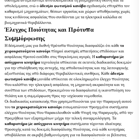
υπολείμματα, ενώ ο
άδεσμο φωτισμού κανάβα
σχεδιασμός επιτρέπει τον
καθαρισμό μηχανημάτων, θέσεων εργασίας και χώρων αποθήκευσης χωρίς
τους κινδύνους ασφαλείας που συνδέονται με τα ηλεκτρικά καλώδια σε
βιομηχανικά περιβάλλοντα.
Έλεγχος Ποιότητας και Πρότυπα
Συμμόρφωσης
Η δέσμευσή μας για διεθνή πρότυπα ποιότητας διασφαλίζει ότι κάθε
το
χειροκρατούμενο κανούρι
πληροί αυστηρές απαιτήσεις επιδόσεων και
ασφάλειας προτού εισέλθει στις παγκόσμιες αγορές. Η
καθαριστήρα με
ασύγχρονο κινητήρα
τεχνολογία υπόκειται σε εκτενείς διαδικασίες δοκιμών
για την επαλήθευση της αντοχής, της αποδοτικότητας και της λειτουργικής
αξιοπιστίας της υπό διάφορες περιβαλλοντικές συνθήκες. Κάθε
άδεσμο
φωτισμού κανάβα
μονάδα υπόκειται σε ολοκληρωμένο έλεγχο ποιότητας
που καλύπτει την ηλεκτρική ασφάλεια, τη μηχανική ακεραιότητα και τη
συνέπεια των επιδόσεων, προκειμένου να διασφαλιστεί η ικανοποίηση του
πελάτη και η συμμόρφωση προς την ισχύουσα νομοθεσία.
Οι διαδικασίες κατασκευής που χρησιμοποιούνται για την παραγωγή αυτού
του
το χειροκρατούμενο κανούρι
ενσωματώνουν προηγμένα συστήματα
ελέγχου ποιότητας που παρακολουθούν κάθε πτυχή της παραγωγής, από την
προμήθεια των εξαρτημάτων μέχρι την τελική συναρμολόγηση. Τα
καθαριστήρα με ασύγχρονο κινητήρα
συστήματα τύχονται ιδιαίτερης
προσοχής κατά τις δοκιμές διασφάλισης ποιότητας, ενώ κάθε κινητήρας
υποβάλλεται σε ακριβή βαθμονόμηση για να διασφαλιστούν οι βέλτιστες