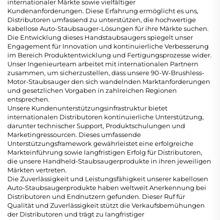
internationaler Märkte sowie vielfältiger
Kundenanforderungen. Diese Erfahrung ermöglicht es uns,
Distributoren umfassend zu unterstützen, die hochwertige
kabellose Auto-Staubsauger-Lösungen für ihre Märkte suchen.
Die Entwicklung dieses Handstaubsaugers spiegelt unser
Engagement für Innovation und kontinuierliche Verbesserung
im Bereich Produktentwicklung und Fertigungsprozesse wider.
Unser Ingenieurteam arbeitet mit internationalen Partnern
zusammen, um sicherzustellen, dass unsere 90-W-Brushless-
Motor-Staubsauger den sich wandelnden Marktanforderungen
und gesetzlichen Vorgaben in zahlreichen Regionen
entsprechen.
Unsere Kundenunterstützungsinfrastruktur bietet
internationalen Distributoren kontinuierliche Unterstützung,
darunter technischer Support, Produktschulungen und
Marketingressourcen. Dieses umfassende
Unterstützungsframework gewährleistet eine erfolgreiche
Markteinführung sowie langfristigen Erfolg für Distributoren,
die unsere Handheld-Staubsaugerprodukte in ihren jeweiligen
Märkten vertreten.
Die Zuverlässigkeit und Leistungsfähigkeit unserer kabellosen
Auto-Staubsaugerprodukte haben weltweit Anerkennung bei
Distributoren und Endnutzern gefunden. Dieser Ruf für
Qualität und Zuverlässigkeit stützt die Verkaufsbemühungen
der Distributoren und trägt zu langfristiger