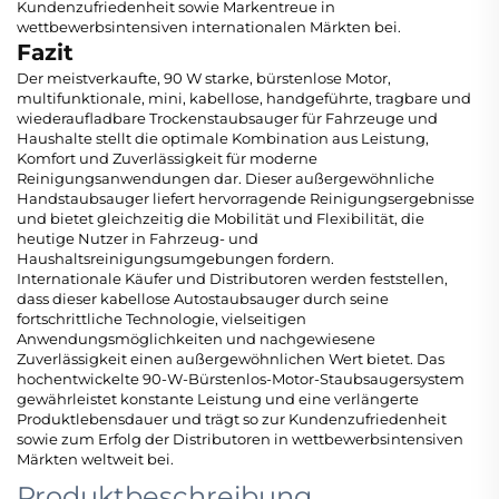
Kundenzufriedenheit sowie Markentreue in
wettbewerbsintensiven internationalen Märkten bei.
Fazit
Der meistverkaufte, 90 W starke, bürstenlose Motor,
multifunktionale, mini, kabellose, handgeführte, tragbare und
wiederaufladbare Trockenstaubsauger für Fahrzeuge und
Haushalte stellt die optimale Kombination aus Leistung,
Komfort und Zuverlässigkeit für moderne
Reinigungsanwendungen dar. Dieser außergewöhnliche
Handstaubsauger liefert hervorragende Reinigungsergebnisse
und bietet gleichzeitig die Mobilität und Flexibilität, die
heutige Nutzer in Fahrzeug- und
Haushaltsreinigungsumgebungen fordern.
Internationale Käufer und Distributoren werden feststellen,
dass dieser kabellose Autostaubsauger durch seine
fortschrittliche Technologie, vielseitigen
Anwendungsmöglichkeiten und nachgewiesene
Zuverlässigkeit einen außergewöhnlichen Wert bietet. Das
hochentwickelte 90-W-Bürstenlos-Motor-Staubsaugersystem
gewährleistet konstante Leistung und eine verlängerte
Produktlebensdauer und trägt so zur Kundenzufriedenheit
sowie zum Erfolg der Distributoren in wettbewerbsintensiven
Märkten weltweit bei.
Produktbeschreibung