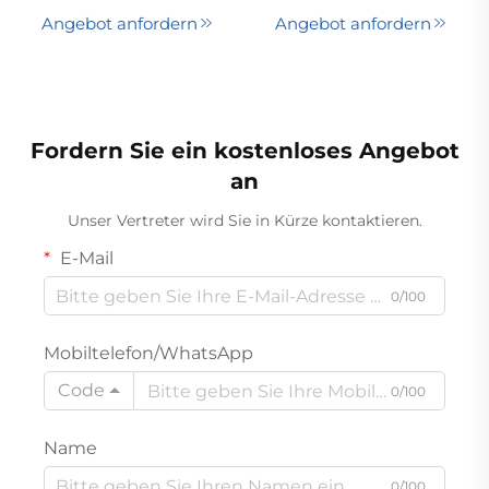
Saugstiftstaubsauger
für Autos mit
Angebot anfordern
Angebot anfordern
USB-/Netzadapter und
Trockenfunktion –
aktuell stark
nachgefragtes
wiederaufladbares
Fordern Sie ein kostenloses Angebot
Produkt
an
Unser Vertreter wird Sie in Kürze kontaktieren.
E-Mail
0/100
Mobiltelefon/WhatsApp
Code
0/100
Name
0/100