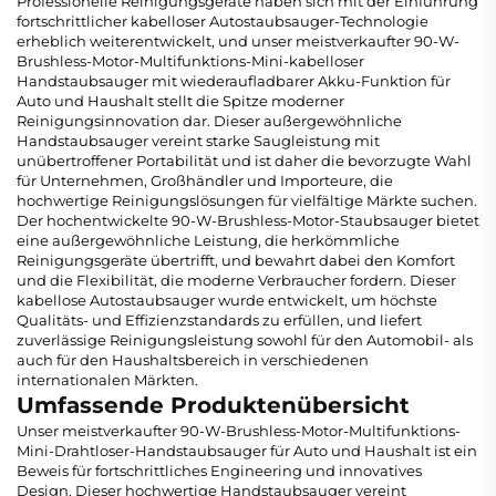
Professionelle Reinigungsgeräte haben sich mit der Einführung
fortschrittlicher kabelloser Autostaubsauger-Technologie
erheblich weiterentwickelt, und unser meistverkaufter 90-W-
Brushless-Motor-Multifunktions-Mini-kabelloser
Handstaubsauger mit wiederaufladbarer Akku-Funktion für
Auto und Haushalt stellt die Spitze moderner
Reinigungsinnovation dar. Dieser außergewöhnliche
Handstaubsauger vereint starke Saugleistung mit
unübertroffener Portabilität und ist daher die bevorzugte Wahl
für Unternehmen, Großhändler und Importeure, die
hochwertige Reinigungslösungen für vielfältige Märkte suchen.
Der hochentwickelte 90-W-Brushless-Motor-Staubsauger bietet
eine außergewöhnliche Leistung, die herkömmliche
Reinigungsgeräte übertrifft, und bewahrt dabei den Komfort
und die Flexibilität, die moderne Verbraucher fordern. Dieser
kabellose Autostaubsauger wurde entwickelt, um höchste
Qualitäts- und Effizienzstandards zu erfüllen, und liefert
zuverlässige Reinigungsleistung sowohl für den Automobil- als
auch für den Haushaltsbereich in verschiedenen
internationalen Märkten.
Umfassende Produktenübersicht
Unser meistverkaufter 90-W-Brushless-Motor-Multifunktions-
Mini-Drahtloser-Handstaubsauger für Auto und Haushalt ist ein
Beweis für fortschrittliches Engineering und innovatives
Design. Dieser hochwertige Handstaubsauger vereint