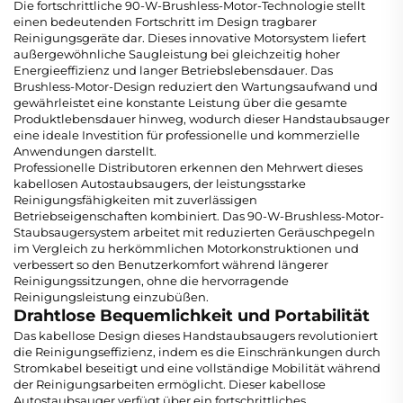
Die fortschrittliche 90-W-Brushless-Motor-Technologie stellt
einen bedeutenden Fortschritt im Design tragbarer
Reinigungsgeräte dar. Dieses innovative Motorsystem liefert
außergewöhnliche Saugleistung bei gleichzeitig hoher
Energieeffizienz und langer Betriebslebensdauer. Das
Brushless-Motor-Design reduziert den Wartungsaufwand und
gewährleistet eine konstante Leistung über die gesamte
Produktlebensdauer hinweg, wodurch dieser Handstaubsauger
eine ideale Investition für professionelle und kommerzielle
Anwendungen darstellt.
Professionelle Distributoren erkennen den Mehrwert dieses
kabellosen Autostaubsaugers, der leistungsstarke
Reinigungsfähigkeiten mit zuverlässigen
Betriebseigenschaften kombiniert. Das 90-W-Brushless-Motor-
Staubsaugersystem arbeitet mit reduzierten Geräuschpegeln
im Vergleich zu herkömmlichen Motorkonstruktionen und
verbessert so den Benutzerkomfort während längerer
Reinigungssitzungen, ohne die hervorragende
Reinigungsleistung einzubüßen.
Drahtlose Bequemlichkeit und Portabilität
Das kabellose Design dieses Handstaubsaugers revolutioniert
die Reinigungseffizienz, indem es die Einschränkungen durch
Stromkabel beseitigt und eine vollständige Mobilität während
der Reinigungsarbeiten ermöglicht. Dieser kabellose
Autostaubsauger verfügt über ein fortschrittliches