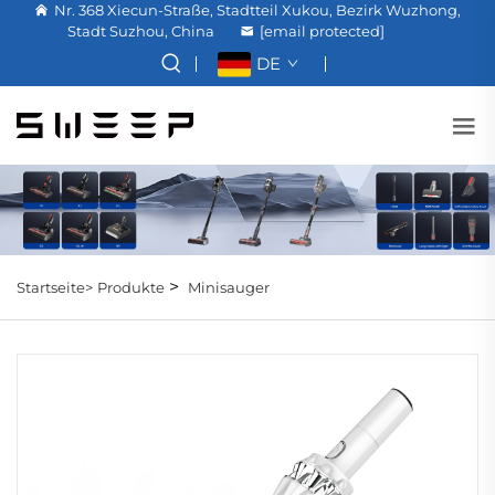
Nr. 368 Xiecun-Straße, Stadtteil Xukou, Bezirk Wuzhong,
Stadt Suzhou, China
[email protected]
DE
>
Startseite>
Produkte
Minisauger