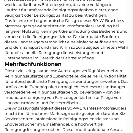
wiederaufladbares Batteriesystem, das eine verlängerte
Laufzeit für umfassende Reinigungsaufgaben bietet, ohne
Saugkraft oder Leistungsqualität zu beeinträchtigen.
Das leichte und ergonomische Design dieses 90-W-Brushless-
Motorsaugers gewährleistet ein komfortables Handling bei
längerer Nutzung, verringert die Ermüdung des Bedieners und
verbessert die Reinigungseffizienz. Die kompakte Bauform
dieses Handsaugers ermöglicht eine einfache Aufbewahrung
und den Transport und macht ihn so zur ausgezeichneten Wahl
für professionelle Reinigungsdienstleistungen und
Unternehmen im Bereich der Fahrzeugpflege.
Mehrfachfunktionen
Dieser vielseitige kabellose Autosauger verfügt über mehrere
Reinigungsaufsätze und Zubehörteile, die seine Funktionalität
für unterschiedlichste Reinigungsanwendungen erweitern. Das
umfassende Zubehörpaket ermöglicht es diesem Handsauger,
verschiedene Reinigungsaufgaben zu bewältigen – von der
Innenraumreinigung von Fahrzeugen bis hin zur Pflege von
Haushaltsmöbeln und Polstermöbeln.
Die Anpassungsfähigkeit dieses 90-W-Brushless-Motorsaugers
macht ihn für mehrere Marktsegmente geeignet, darunter Kfz-
Servicezentren, professionelle Reinigungsdienstleister und
Endverbraucher im Einzelhandel, die hochwertige
Reinigungslösungen suchen. Dieser multifunktionale Ansatz