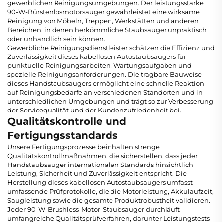
gewerblichen Reinigungsumgebungen. Der leistungsstarke
90-W-Bürstenlosmotorsauger gewährleistet eine wirksame
Reinigung von Möbeln, Treppen, Werkstätten und anderen
Bereichen, in denen herkömmliche Staubsauger unpraktisch
oder unhandlich sein können.
Gewerbliche Reinigungsdienstleister schätzen die Effizienz und
Zuverlässigkeit dieses kabellosen Autostaubsaugers für
punktuelle Reinigungsarbeiten, Wartungsaufgaben und
spezielle Reinigungsanforderungen. Die tragbare Bauweise
dieses Handstaubsaugers ermöglicht eine schnelle Reaktion
auf Reinigungsbedarfe an verschiedenen Standorten und in
unterschiedlichen Umgebungen und trägt so zur Verbesserung
der Servicequalität und der Kundenzufriedenheit bei.
Qualitätskontrolle und
Fertigungsstandards
Unsere Fertigungsprozesse beinhalten strenge
Qualitätskontrollmaßnahmen, die sicherstellen, dass jeder
Handstaubsauger internationalen Standards hinsichtlich
Leistung, Sicherheit und Zuverlässigkeit entspricht. Die
Herstellung dieses kabellosen Autostaubsaugers umfasst
umfassende Prüfprotokolle, die die Motorleistung, Akkulaufzeit,
Saugleistung sowie die gesamte Produktrobustheit validieren.
Jeder 90-W-Brushless-Motor-Staubsauger durchläuft
umfangreiche Qualitätsprüfverfahren, darunter Leistungstests