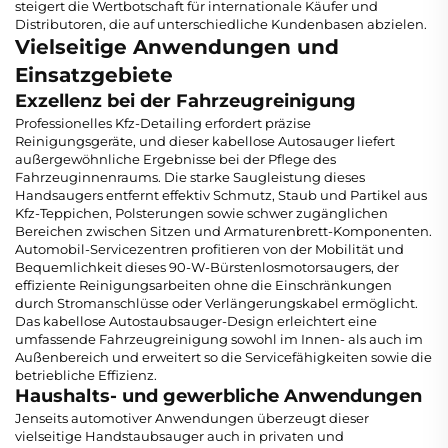
steigert die Wertbotschaft für internationale Käufer und
Distributoren, die auf unterschiedliche Kundenbasen abzielen.
Vielseitige Anwendungen und
Einsatzgebiete
Exzellenz bei der Fahrzeugreinigung
Professionelles Kfz-Detailing erfordert präzise
Reinigungsgeräte, und dieser kabellose Autosauger liefert
außergewöhnliche Ergebnisse bei der Pflege des
Fahrzeuginnenraums. Die starke Saugleistung dieses
Handsaugers entfernt effektiv Schmutz, Staub und Partikel aus
Kfz-Teppichen, Polsterungen sowie schwer zugänglichen
Bereichen zwischen Sitzen und Armaturenbrett-Komponenten.
Automobil-Servicezentren profitieren von der Mobilität und
Bequemlichkeit dieses 90-W-Bürstenlosmotorsaugers, der
effiziente Reinigungsarbeiten ohne die Einschränkungen
durch Stromanschlüsse oder Verlängerungskabel ermöglicht.
Das kabellose Autostaubsauger-Design erleichtert eine
umfassende Fahrzeugreinigung sowohl im Innen- als auch im
Außenbereich und erweitert so die Servicefähigkeiten sowie die
betriebliche Effizienz.
Haushalts- und gewerbliche Anwendungen
Jenseits automotiver Anwendungen überzeugt dieser
vielseitige Handstaubsauger auch in privaten und