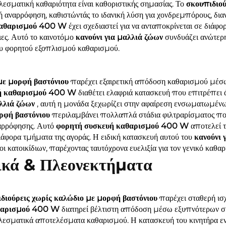
λεσματική καθαριότητα είναι καθοριστικής σημασίας. Το
σκουπιδιού
 αναρρόφηση, καθιστώντάς το ιδανική λύση για χονδρεμπόρους, δι
καθαρισμού 400 W
έχει σχεδιαστεί για να ανταποκρίνεται σε διά
ιες. Αυτό το καινοτόμο
κανούνι για μαλλιά ζώων
συνδυάζει ανώτερ
ου φορητού εξοπλισμού καθαρισμού.
 με μορφή βαστόνιου
παρέχει εξαιρετική απόδοση καθαρισμού μέσω
ή καθαρισμού 400 W
διαθέτει ελαφριά κατασκευή που επιτρέπει ά
αλλιά ζώων
, αυτή η μονάδα ξεχωρίζει στην αφαίρεση ενσωματωμένω
ορφή βαστόνιου
περιλαμβάνει πολλαπλά στάδια φιλτραρίσματος π
ναρρόφησης. Αυτό
φορητή συσκευή καθαρισμού 400 W
αποτελεί 
διάφορα τμήματα της αγοράς. Η ειδική κατασκευή αυτού του
κανούνι 
 κατοικίδιων, παρέχοντας ταυτόχρονα ευελιξία για τον γενικό καθαρ
ικά & Πλεονεκτήματα
διούρεις χωρίς καλώδιο με μορφή βαστόνιου
παρέχει σταθερή ισ
αθαρισμού 400 W
διατηρεί βέλτιστη απόδοση μέσω εξυπνότερων σ
ελεσματικά αποτελέσματα καθαρισμού. Η κατασκευή του κινητήρα ενι