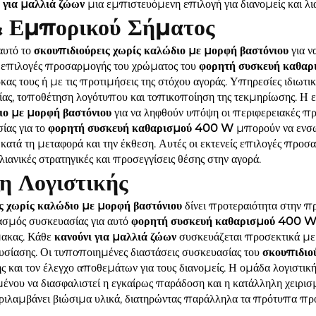
ι για μαλλιά ζώων
μια εμπιστευόμενη επιλογή για διανομείς και λι
& Εμπορικού Σήματος
αυτό το
σκουπιδιούρεις χωρίς καλώδιο με μορφή βαστόνιου
για 
αι επιλογές προσαρμογής του χρώματος του
φορητή συσκευή καθα
ας τους ή με τις προτιμήσεις της στόχου αγοράς. Υπηρεσίες ιδιωτικ
ς, τοποθέτηση λογότυπου και τοπικοποίηση της τεκμηρίωσης. Η ε
ιο με μορφή βαστόνιου
για να ληφθούν υπόψη οι περιφερειακές πρ
ίας για το
φορητή συσκευή καθαρισμού 400 W
μπορούν να ενσω
ατά τη μεταφορά και την έκθεση. Αυτές οι εκτενείς επιλογές προσ
ανικές στρατηγικές και προσεγγίσεις θέσης στην αγορά.
η Λογιστικής
ς χωρίς καλώδιο με μορφή βαστόνιου
δίνει προτεραιότητα στην π
ασμός συσκευασίας για αυτό
φορητή συσκευή καθαρισμού 400 
μακας. Κάθε
κανούνι για μαλλιά ζώων
συσκευάζεται προσεκτικά με
υσίασης. Οι τυποποιημένες διαστάσεις συσκευασίας του
σκουπιδιο
και τον έλεγχο αποθεμάτων για τους διανομείς. Η ομάδα λογιστικής 
ένου να διασφαλιστεί η εγκαίρως παράδοση και η κατάλληλη χειρισ
ριλαμβάνει βιώσιμα υλικά, διατηρώντας παράλληλα τα πρότυπα προσ