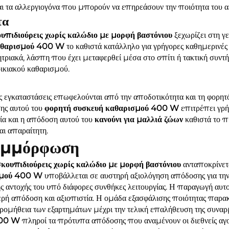
αι τα αλλεργιογόνα που μπορούν να επηρεάσουν την ποιότητα του αέ
τα
υπιδιούρεις χωρίς καλώδιο με μορφή βαστόνιου
ξεχωρίζει στη γ
καθαρισμού 400 W
το καθιστά κατάλληλο για γρήγορες καθημερινές 
ητριακά, λάσπη που έχει μεταφερθεί μέσα στο σπίτι ή τακτική συντ
 οικιακού καθαρισμού.
 εγκαταστάσεις επωφελούνται από την αποδοτικότητα και τη φορητ
σης αυτού του
φορητή συσκευή καθαρισμού 400 W
επιτρέπει γρή
τία και η απόδοση αυτού του
κανούνι για μαλλιά ζώων
καθιστά το 
αι απαραίτητη.
συμμόρφωση
σκουπιδιούρεις χωρίς καλώδιο με μορφή βαστόνιου
ανταποκρίνετ
ισμού 400 W
υποβάλλεται σε αυστηρή αξιολόγηση απόδοσης για την
ς αντοχής του υπό διάφορες συνθήκες λειτουργίας. Η παραγωγή αυτ
ερή απόδοση και αξιοπιστία. Η ομάδα εξασφάλισης ποιότητας παρα
ομήθεια των εξαρτημάτων μέχρι την τελική επαλήθευση της συναρμ
400 W
πληροί τα πρότυπα απόδοσης που αναμένουν οι διεθνείς αγορα