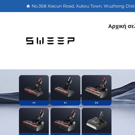
No.368 Xiecun Road, Xukou Town, Wuzhong Distri
Αρχική σε