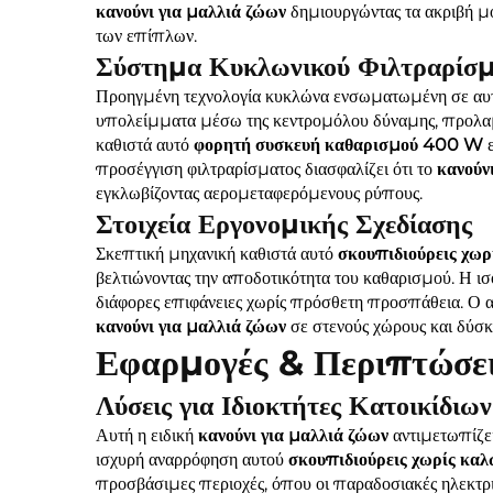
κανούνι για μαλλιά ζώων
δημιουργώντας τα ακριβή μο
των επίπλων.
Σύστημα Κυκλωνικού Φιλτραρίσμ
Προηγμένη τεχνολογία κυκλώνα ενσωματωμένη σε αυ
υπολείμματα μέσω της κεντρομόλου δύναμης, προλαμβ
καθιστά αυτό
φορητή συσκευή καθαρισμού 400 W
προσέγγιση φιλτραρίσματος διασφαλίζει ότι το
κανούν
εγκλωβίζοντας αερομεταφερόμενους ρύπους.
Στοιχεία Εργονομικής Σχεδίασης
Σκεπτική μηχανική καθιστά αυτό
σκουπιδιούρεις χωρ
βελτιώνοντας την αποδοτικότητα του καθαρισμού. Η 
διάφορες επιφάνειες χωρίς πρόσθετη προσπάθεια. Ο α
κανούνι για μαλλιά ζώων
σε στενούς χώρους και δύσκο
Εφαρμογές & Περιπτώσε
Λύσεις για Ιδιοκτήτες Κατοικίδιων
Αυτή η ειδική
κανούνι για μαλλιά ζώων
αντιμετωπίζει
ισχυρή αναρρόφηση αυτού
σκουπιδιούρεις χωρίς κα
προσβάσιμες περιοχές, όπου οι παραδοσιακές ηλεκτρ