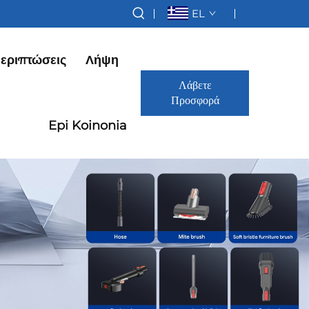
EL
εριπτώσεις
Λήψη
Λάβετε
Προσφορά
Epi Koinonia