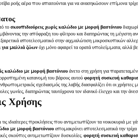
τίβα ροής αέρα που απαιτούνται για να ανασηκώσουν επίμονα τρίχες
ατος
τό το
σκουπιδιούρεις χωρίς καλώδιο με μορφή βαστόνιου
διαχωρί
άνοντας την απόφραξη του φίλτρου και διατηρώντας τη μέγιστη α
εξαιρετικά αποτελεσματικό στην αιχμαλώτιση μικροσκοπικών αλλερ
ι για μαλλιά ζώων
όχι μόνο αφαιρεί τα ορατά υπολείμματα, αλλά βε
ίς καλώδιο με μορφή βαστόνιου
άνετο στη χρήση για παρατεταμέν
ισορροπημένη κατανομή του βάρους αυτού
φορητή συσκευή καθαρ
νθρωπομετρικός σχεδιασμός της λαβής διασφαλίζει ότι οι χρήστες
λες γωνίες, διατηρώντας ταυτόχρονα τον ιδανικό έλεγχο και την άνεσ
ις Χρήσης
 τις ιδιαίτερες προκλήσεις που αντιμετωπίζουν τα νοικοκυριά με γά
λώδιο με μορφή βαστόνιου
απομακρύνει αποτελεσματικά την τρίχα 
ικές σκούπες αντιμετωπίζουν δυσκολίες.
φορητή συσκευή καθαρ