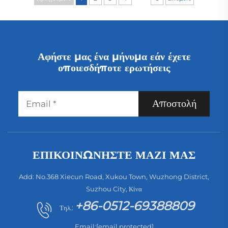
χαλιών σε ξενοδοχεία και
ρεύμα, 200 W, για οικιακή
οικιακή χρήση
και ξενοδοχειακή χρήση,
αυτόματος, ασύρματος,
ξηρός
Αφήστε μας ένα μήνυμα εάν έχετε
οποιεσδήποτε ερωτήσεις
Αποστολή
ΕΠΙΚΟΙΝΩΝΉΣΤΕ ΜΑΖΊ ΜΑΣ
Add: No.368 Xiecun Road, Xukou Town, Wuzhong District,
Suzhou City, Κίνα
+86-0512-69388809
Τηλ.:
Email:
[email protected]