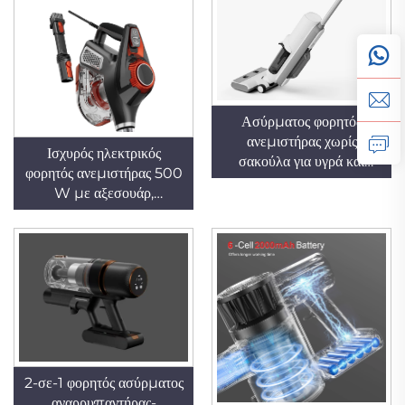
οικιακή χρήση
Ασύρματος φορητός
ανεμιστήρας χωρίς
Ισχυρός ηλεκτρικός
σακούλα για υγρά και
φορητός ανεμιστήρας 500
στερεά, με πλυτό φίλτρο,
W με αξεσουάρ,
για οικιακή και
ενσύρματος κινητήρας,
ξενοδοχειακή χρήση,
λειτουργία στεγνώματος
σκούπισμα δαπέδων και
με σακούλα για ξενοδοχεία
καθαρισμό ακρών
και οικιακή χρήση
2-σε-1 φορητός ασύρματος
αναρρυπαντήρας-