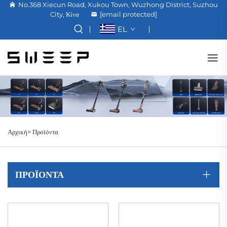
No.368 Xiecun Road, Xukou Town, Wuzhong District, Suzhou
City, Κίνα
[email protected]
EL
Αρχική>
Προϊόντα
ΠΡΟΪΌΝΤΑ