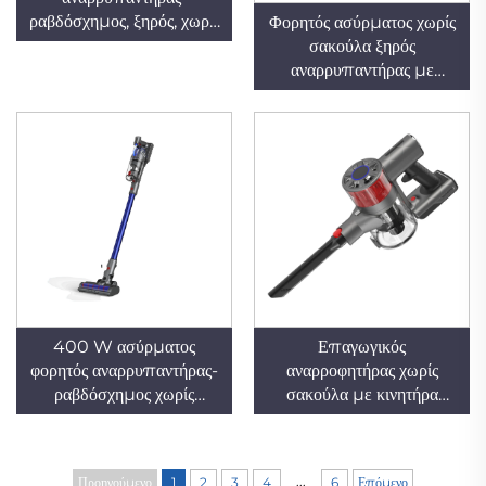
ραβδόσχημος, ξηρός, χωρίς
Φορητός ασύρματος χωρίς
σακούλα, με φίλτρο HEPA
σακούλα ξηρός
και ασύρματο κινητήρα
αναρρυπαντήρας με
χωρίς βούρτσες, ήσυχος και
μπαταρία για σάρωμα
φορητός για χρήση στο
δαπέδων σε οικιακή και
σπίτι και το αυτοκίνητο
ξενοδοχειακή χρήση
400 W ασύρματος
Επαγωγικός
φορητός αναρρυπαντήρας-
αναρροφητήρας χωρίς
ραβδόσχημος χωρίς
σακούλα με κινητήρα
σακούλα, με κυκλωνικό
χωρίς βούρτσες,
σύστημα, για καθάρισμα
τροφοδοτούμενος από
τριχών κατοικίδιων και
μπαταρία/ηλεκτρικό
...
Προηγούμενο
1
2
3
4
6
Επόμενο