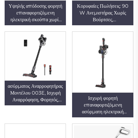
Υψηλής απόδοσης φορητή
Κορυφαίες Πωλήσεις: 90
επαναφορτιζόμενη
W Ανεμιστήρας Χωρίς
ηλεκτρική σκούπα χωρίς
Βούρτσες,
σακούλα για στεγνό
Πολυλειτουργικός
καθάρισμα και
Μικροσκοπικός
αποθήκευση σκόνης για
Ασύρματος Φορητός
χρήση σε ξενοδοχεία και
Επαναφορτιζόμενος
αυτοκίνητα
Αναρρυπαντήρας Ξηρού
Καθαρισμού για
Αυτοκίνητα και Οικιακή
Χρήση
ασύρματος Αναρροφητήρας
Μοντέλου 003E, Ισχυρή
Ισχυρή φορητή
Αναρρόφηση, Φορητός,
επαναφορτιζόμενη
Ελαφρύς, Μεγάλη Διάρκεια
ασύρματη ηλεκτρική
Ζωής Μπαταρίας
σκούπα 2 σε 1 με
αναρρόφηση για στεγνή
χρήση σε ξενοδοχεία και