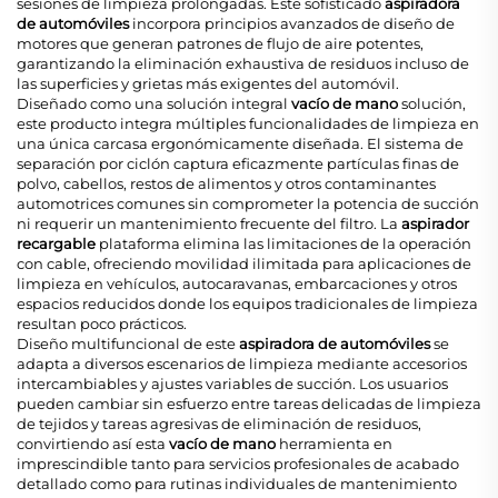
sesiones de limpieza prolongadas. Este sofisticado
aspiradora
de automóviles
incorpora principios avanzados de diseño de
motores que generan patrones de flujo de aire potentes,
garantizando la eliminación exhaustiva de residuos incluso de
las superficies y grietas más exigentes del automóvil.
Diseñado como una solución integral
vacío de mano
solución,
este producto integra múltiples funcionalidades de limpieza en
una única carcasa ergonómicamente diseñada. El sistema de
separación por ciclón captura eficazmente partículas finas de
polvo, cabellos, restos de alimentos y otros contaminantes
automotrices comunes sin comprometer la potencia de succión
ni requerir un mantenimiento frecuente del filtro. La
aspirador
recargable
plataforma elimina las limitaciones de la operación
con cable, ofreciendo movilidad ilimitada para aplicaciones de
limpieza en vehículos, autocaravanas, embarcaciones y otros
espacios reducidos donde los equipos tradicionales de limpieza
resultan poco prácticos.
Diseño multifuncional de este
aspiradora de automóviles
se
adapta a diversos escenarios de limpieza mediante accesorios
intercambiables y ajustes variables de succión. Los usuarios
pueden cambiar sin esfuerzo entre tareas delicadas de limpieza
de tejidos y tareas agresivas de eliminación de residuos,
convirtiendo así esta
vacío de mano
herramienta en
imprescindible tanto para servicios profesionales de acabado
detallado como para rutinas individuales de mantenimiento