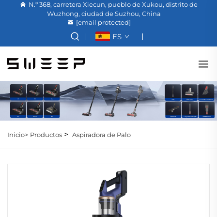
N.º 368, carretera Xiecun, pueblo de Xukou, distrito de
Wuzhong, ciudad de Suzhou, China
[email protected]
ES
>
Inicio>
Productos
Aspiradora de Palo