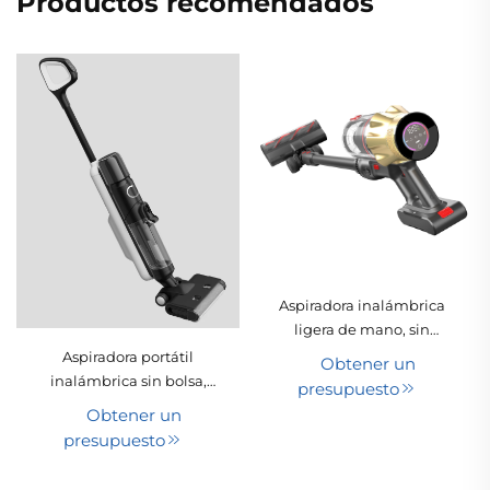
Productos recomendados
Aspiradora inalámbrica
ligera de mano, sin
bolsa, seca, portátil, tipo
Aspiradora portátil
Obtener un
varilla con ciclón, para
inalámbrica sin bolsa,
presupuesto
limpieza de mascotas y
para uso húmedo y seco,
Obtener un
alfombras, apta para uso
con filtro lavable, apta
presupuesto
doméstico y hotelero
para uso doméstico y
hotelero