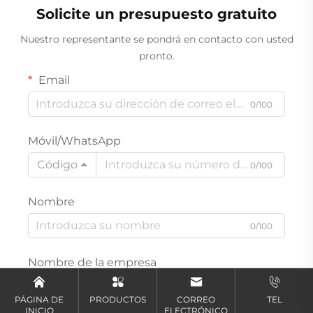
Solicite un presupuesto gratuito
Nuestro representante se pondrá en contacto con usted
pronto.
Email
0/100
Móvil/WhatsApp
Código
0/100
Nombre
0/100
Nombre de la empresa
0/200
PÁGINA DE
PRODUCTOS
CORREO
TEL
INICIO
ELECTRÓNICO