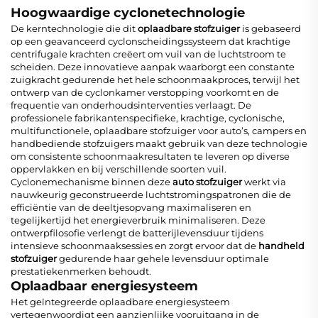
Hoogwaardige cyclonetechnologie
De kerntechnologie die dit
oplaadbare stofzuiger
is gebaseerd
op een geavanceerd cyclonscheidingssysteem dat krachtige
centrifugale krachten creëert om vuil van de luchtstroom te
scheiden. Deze innovatieve aanpak waarborgt een constante
zuigkracht gedurende het hele schoonmaakproces, terwijl het
ontwerp van de cyclonkamer verstopping voorkomt en de
frequentie van onderhoudsinterventies verlaagt. De
professionele fabrikantenspecifieke, krachtige, cyclonische,
multifunctionele, oplaadbare stofzuiger voor auto’s, campers en
handbediende stofzuigers maakt gebruik van deze technologie
om consistente schoonmaakresultaten te leveren op diverse
oppervlakken en bij verschillende soorten vuil.
Cyclonemechanisme binnen deze
auto stofzuiger
werkt via
nauwkeurig geconstrueerde luchtstromingspatronen die de
efficiëntie van de deeltjesopvang maximaliseren en
tegelijkertijd het energieverbruik minimaliseren. Deze
ontwerpfilosofie verlengt de batterijlevensduur tijdens
intensieve schoonmaaksessies en zorgt ervoor dat de
handheld
stofzuiger
gedurende haar gehele levensduur optimale
prestatiekenmerken behoudt.
Oplaadbaar energiesysteem
Het geïntegreerde oplaadbare energiesysteem
vertegenwoordigt een aanzienlijke vooruitgang in de