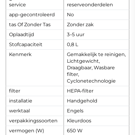
service
reserveonderdelen
app-gecontroleerd
No
tas Of Zonder Tas
Zonder zak
Oplaadtijd
3–5 uur
Stofcapaciteit
0,8 L
Kenmerk
Gemakkelijk te reinigen,
Lichtgewicht,
Draagbaar, Wasbare
filter,
Cyclonetechnologie
filter
HEPA-filter
installatie
Handgehold
werktaal
Engels
verpakkingssoorten
Kleurdoos
vermogen (W)
650 W