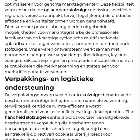
optimaliseren voor gerichte marktsegmenten. Deze flexibiliteit
zorgt ervoor dat de
oplaadbare stofzuiger
oplossing specifieke
regionale vereisten aanpakt, terwijl tegelijkertijd de productie-
efficiëntie en kwaliteitsnormen worden gehandhaafd.
Diensten voor private labeling bieden uitgebreide
mogelijkheden voor merkintegratie bij de professionele
fabrikant van de krachtige cyclonische multifunctionele
oplaadbare stofzuiger voor auto’s, campers en handbediende
stofzuigers. Ons ervaren ontwerpteam werkt samen met
partners om aangepaste verpakkingsafbeeldingen, lay-outs
voor gebruiksaanwijzingen en productidentificatie-elementen
te ontwikkelen die merkherkenning en strategieën voor
marktdifferentiatie versterken.
Verpakkings- en logistieke
ondersteuning
De verpakkingsontwerp voor dit
auto stofzuiger
benadrukt de
beschermende integriteit tijdens internationale verzending,
terwijl tegelijkertijd de ruimte-efficiëntie wordt
geoptimaliseerd voor kosteneffectieve logistieke operaties. Elke
handheld stofzuiger
eenheid wordt voorzien van uitgebreide
beschermende verpakking die beschermt tegen
transportgerelateerde schade en tegelijkertijd een
aantrekkelijk, direct verkoopklaar uiterlijk biedt voor
eindgebruikers via distributieketens.