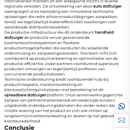
internationale markten en een diepgaand inzicht in diverse
regionale vereisten. De ontwikkeling van deze
auto stofzuiger
weerspiegelt onze toewijding aan innovatieve technische
oplossingen die reële schoonmaakuitdagingen aanpakken,
terwijl we tegelijkertijd kosteneffectiviteit waarborgen voor
wereldwijde distributienetwerken.
De productie-infrastructuur die dit ondersteunt
handheld
stofzuiger
de productie omvat geavanceerde
kwaliteitscontrolesystemen en flexibele
productiemogelijkheden die aansluiten bij wisselende
orderomvang en aanpassingsvereisten. Ons team richt zich
voortdurend op productverbetering en optimalisatie van de
productie-efficiëntie, zodat partners voortdurend superieure
producten ontvangen en tegelijkertijd profiteren van
concurrerende productiekosten.
Technische ondersteuning biedt voortdurende hulp bij
productintegratie, marktontwikkeling en
klantvoorlichtingsinitiatieven met betrekking tot dit
oplaadbare stofzuiger
platform. Onze samenwerkingsgerichte
aanpak van partnerrelaties benadrukt wederzijds succes via
uitgebreide ondersteuningsdiensten die verder reiken dan de
initiële levering van het product en zich ook richten op
langetermijnmarktontwikkeling en doelen op het gebied van
klanttevredenheid.
Conclusie