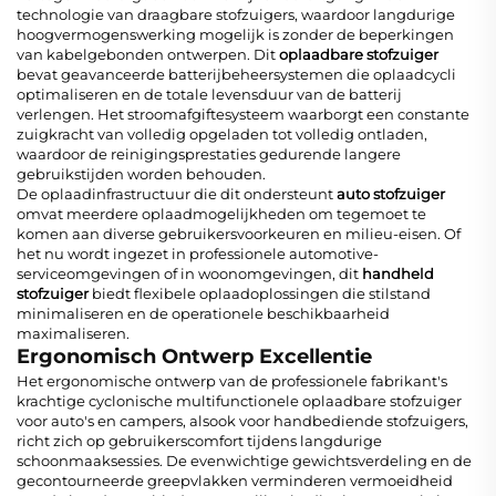
technologie van draagbare stofzuigers, waardoor langdurige
hoogvermogenswerking mogelijk is zonder de beperkingen
van kabelgebonden ontwerpen. Dit
oplaadbare stofzuiger
bevat geavanceerde batterijbeheersystemen die oplaadcycli
optimaliseren en de totale levensduur van de batterij
verlengen. Het stroomafgiftesysteem waarborgt een constante
zuigkracht van volledig opgeladen tot volledig ontladen,
waardoor de reinigingsprestaties gedurende langere
gebruikstijden worden behouden.
De oplaadinfrastructuur die dit ondersteunt
auto stofzuiger
omvat meerdere oplaadmogelijkheden om tegemoet te
komen aan diverse gebruikersvoorkeuren en milieu-eisen. Of
het nu wordt ingezet in professionele automotive-
serviceomgevingen of in woonomgevingen, dit
handheld
stofzuiger
biedt flexibele oplaadoplossingen die stilstand
minimaliseren en de operationele beschikbaarheid
maximaliseren.
Ergonomisch Ontwerp Excellentie
Het ergonomische ontwerp van de professionele fabrikant's
krachtige cyclonische multifunctionele oplaadbare stofzuiger
voor auto's en campers, alsook voor handbediende stofzuigers,
richt zich op gebruikerscomfort tijdens langdurige
schoonmaaksessies. De evenwichtige gewichtsverdeling en de
gecontourneerde greepvlakken verminderen vermoeidheid