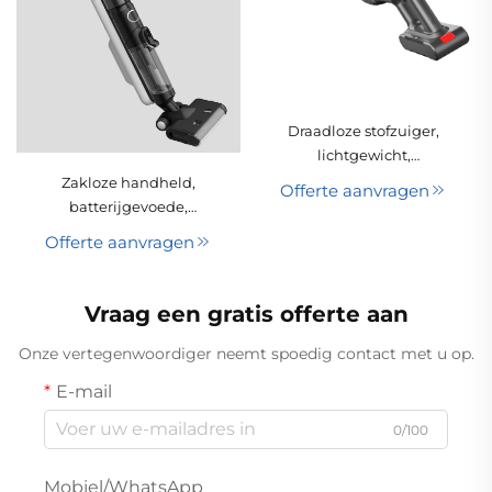
Draadloze stofzuiger,
lichtgewicht,
handbediend, zakloos,
Zakloze handheld,
Offerte aanvragen
droog, draagbaar,
batterijgevoede,
staand, cyclonisch,
draagbare nat- en
Offerte aanvragen
geschikt voor huisdier-
droogstofzuiger met
en tapijtschoonmaak,
wasbare filter voor
voor gebruik in
huishoudelijk en
Vraag een gratis offerte aan
huishoudens en hotels
hotelgebruik
Onze vertegenwoordiger neemt spoedig contact met u op.
E-mail
0/100
Mobiel/WhatsApp