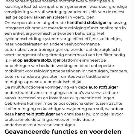
incorporeert geavanceerde motorontwerp-principes die
krachtige luchtstroompatronen genereren, waardoor grondige
verwijdering van vuil wordt gegarandeerd, zelfs van de meest
lastige oppervlakken en spleten in voertuigen.
Ontworpen als een uitgebreide
handheld stofzuiger
oplossing,
integreert dit product meerdere reinigingsfunctionaliteiten in
een enkel, ergonomisch ontworpen behuizing. Het
cyclonenscheidingssysteem vangt effectief fijne stofdeeltjes,
haar, voedselresten en andere veelvoorkomende
automobielverontreinigingen op, zonder dat de zuigkracht
wordt aangetast of regelmatig onderhoud van het filter nodig
is. Het
oplaadbare stofzuiger
platform elimineert de
beperkingen van bedrade werking en biedt onbeperkte
mobiliteit voor reinigingstoepassingen in voertuigen, campers,
boten en andere afgesloten ruimtes waar traditionele
reinigingsapparatuur onpraktisch blijkt.
De multifunctionele vormgeving van deze
auto stofzuiger
ondersteunt diverse reinigingsscenario’s via verwisselbare
aansluitaccessoires en instelbare zuigkrachtinstellingen.
Gebruikers kunnen moeiteloos overschakelen tussen zachte
stoffenreiniging en krachtige verwijdering van vuil, waardoor
deze
handheld stofzuiger
een onmisbaar hulpmiddel is voor
professionele detailingservices en individuele
onderhoudsroutines van voertuigen.
Geavanceerde functies en voordelen