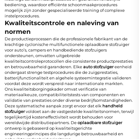
bediening, waardoor efficiënte schoonmaakprocedures
mogelijk zijn zonder gespecialiseerde training of complexe
instelprocedures.
Kwaliteitscontrole en naleving van
normen
De productieprocessen die de professionele fabrikant van de
krachtige cyclonische multifunctionele oplaadbare stofzuiger
voor auto’s, campers en handbediende stofzuigers
ondersteunen, omvatten uitgebreide
kwaliteitscontroleprotocollen die consistente productprestaties
en betrouwbaarheid garanderen. Elke
auto stofzuiger
eenheid
ondergaat strenge testprocedures die de zuigprestaties,
batterijfunctionaliteit en algehele systeemintegratie valideren
voordat deze wordt verspreid naar internationale markten.
Ons kwaliteitsborgingskader omvat verificatie van
materiaalkeuze, compatibiliteitstests van componenten en
validatie van prestaties onder diverse bedrijfsomstandigheden.
Deze systematische aanpak zorgt ervoor dat elk
handheld
stofzuiger
voldoet aan de vastgestelde kwaliteitsnormen, terwijl
tegelijkertijd kosteneffectiviteit wordt behouden voor
wereldwijde distributiepartners. De
oplaadbare stofzuiger
ontwerp is gebaseerd op kwaliteitsgerichte
engineeringprincipes die langdurige betrouwbaarheid en