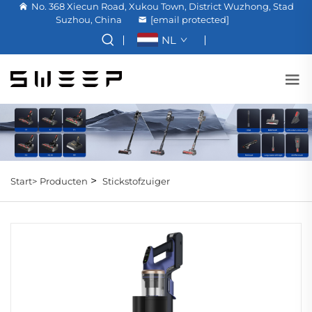
No. 368 Xiecun Road, Xukou Town, District Wuzhong, Stad
Suzhou, China
[email protected]
NL
>
Start>
Producten
Stickstofzuiger