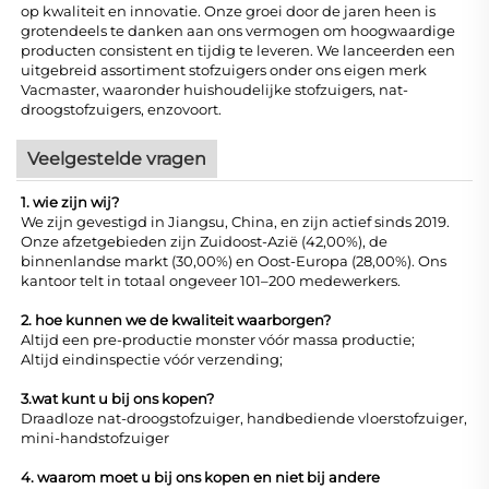
op kwaliteit en innovatie. Onze groei door de jaren heen is
grotendeels te danken aan ons vermogen om hoogwaardige
producten consistent en tijdig te leveren. We lanceerden een
uitgebreid assortiment stofzuigers onder ons eigen merk
Vacmaster, waaronder huishoudelijke stofzuigers, nat-
droogstofzuigers, enzovoort.
Veelgestelde vragen
1. wie zijn wij?
We zijn gevestigd in Jiangsu, China, en zijn actief sinds 2019.
Onze afzetgebieden zijn Zuidoost-Azië (42,00%), de
binnenlandse markt (30,00%) en Oost-Europa (28,00%). Ons
kantoor telt in totaal ongeveer 101–200 medewerkers.
2. hoe kunnen we de kwaliteit waarborgen?
Altijd een pre-productie monster vóór massa productie;
Altijd eindinspectie vóór verzending;
3.wat kunt u bij ons kopen?
Draadloze nat-droogstofzuiger, handbediende vloerstofzuiger,
mini-handstofzuiger
4. waarom moet u bij ons kopen en niet bij andere