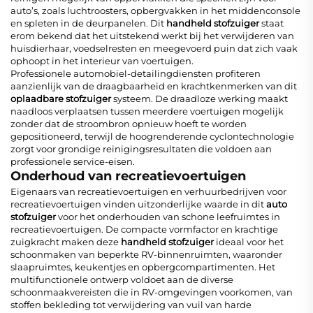
auto’s, zoals luchtroosters, opbergvakken in het middenconsole
en spleten in de deurpanelen. Dit
handheld stofzuiger
staat
erom bekend dat het uitstekend werkt bij het verwijderen van
huisdierhaar, voedselresten en meegevoerd puin dat zich vaak
ophoopt in het interieur van voertuigen.
Professionele automobiel-detailingdiensten profiteren
aanzienlijk van de draagbaarheid en krachtkenmerken van dit
oplaadbare stofzuiger
systeem. De draadloze werking maakt
naadloos verplaatsen tussen meerdere voertuigen mogelijk
zonder dat de stroombron opnieuw hoeft te worden
gepositioneerd, terwijl de hoogrenderende cyclontechnologie
zorgt voor grondige reinigingsresultaten die voldoen aan
professionele service-eisen.
Onderhoud van recreatievoertuigen
Eigenaars van recreatievoertuigen en verhuurbedrijven voor
recreatievoertuigen vinden uitzonderlijke waarde in dit
auto
stofzuiger
voor het onderhouden van schone leefruimtes in
recreatievoertuigen. De compacte vormfactor en krachtige
zuigkracht maken deze
handheld stofzuiger
ideaal voor het
schoonmaken van beperkte RV-binnenruimten, waaronder
slaapruimtes, keukentjes en opbergcompartimenten. Het
multifunctionele ontwerp voldoet aan de diverse
schoonmaakvereisten die in RV-omgevingen voorkomen, van
stoffen bekleding tot verwijdering van vuil van harde