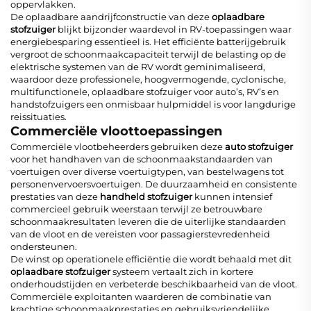
oppervlakken.
De oplaadbare aandrijfconstructie van deze
oplaadbare
stofzuiger
blijkt bijzonder waardevol in RV-toepassingen waar
energiebesparing essentieel is. Het efficiënte batterijgebruik
vergroot de schoonmaakcapaciteit terwijl de belasting op de
elektrische systemen van de RV wordt geminimaliseerd,
waardoor deze professionele, hoogvermogende, cyclonische,
multifunctionele, oplaadbare stofzuiger voor auto’s, RV’s en
handstofzuigers een onmisbaar hulpmiddel is voor langdurige
reissituaties.
Commerciële vloottoepassingen
Commerciële vlootbeheerders gebruiken deze
auto stofzuiger
voor het handhaven van de schoonmaakstandaarden van
voertuigen over diverse voertuigtypen, van bestelwagens tot
personenvervoersvoertuigen. De duurzaamheid en consistente
prestaties van deze
handheld stofzuiger
kunnen intensief
commercieel gebruik weerstaan terwijl ze betrouwbare
schoonmaakresultaten leveren die de uiterlijke standaarden
van de vloot en de vereisten voor passagierstevredenheid
ondersteunen.
De winst op operationele efficiëntie die wordt behaald met dit
oplaadbare stofzuiger
systeem vertaalt zich in kortere
onderhoudstijden en verbeterde beschikbaarheid van de vloot.
Commerciële exploitanten waarderen de combinatie van
krachtige schoonmaakprestaties en gebruiksvriendelijke