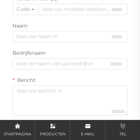
Code
0/100
Naam
0/100
Bedrijfsnaam
0/200
Bericht
0/1000
Verzenden
STARTPAGINA
PRODUCTEN
E-MAIL
TEL