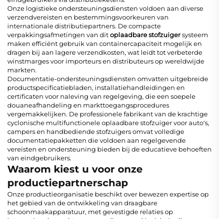
Onze logistieke ondersteuningsdiensten voldoen aan diverse
verzendvereisten en bestemmingsvoorkeuren van
internationale distributiepartners. De compacte
verpakkingsafmetingen van dit
oplaadbare stofzuiger
systeem
maken efficiënt gebruik van containercapaciteit mogelijk en
dragen bij aan lagere verzendkosten, wat leidt tot verbeterde
winstmarges voor importeurs en distributeurs op wereldwijde
markten.
Documentatie-ondersteuningsdiensten omvatten uitgebreide
productspecificatiebladen, installatiehandleidingen en
certificaten voor naleving van regelgeving, die een soepele
douaneafhandeling en markttoegangsprocedures
vergemakkelijken. De professionele fabrikant van de krachtige
cyclonische multifunctionele oplaadbare stofzuiger voor auto's,
campers en handbediende stofzuigers omvat volledige
documentatiepakketten die voldoen aan regelgevende
vereisten en ondersteuning bieden bij de educatieve behoeften
van eindgebruikers.
Waarom kiest u voor onze
productiepartnerschap
Onze productieorganisatie beschikt over bewezen expertise op
het gebied van de ontwikkeling van draagbare
schoonmaakapparatuur, met gevestigde relaties op