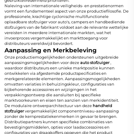
gebruiktevredenheid prioriteren.
Naleving van internationale veiligheids- en prestatienormen
vormt een fundamenteel aspect van onze productiefilosofie. De
professionele, krachtige cyclonische multifunctionele
oplaadbare stofzuiger voor auto's, campers en handbediende
stofzuigers van de fabrikant voldoet aan de relevante wettelijke
vereisten in meerdere internationale markten, wat het
invoerproces vergemakkelijkt en markttoegang voor
distributeurs wereldwijd bevordert.
Aanpassing en Merkbeleving
Onze productiemogelijkheden ondersteunen uitgebreide
aanpassingsmogelijkheden voor deze
auto stofzuiger
,
waardoor distributeurs een unieke marktpositie kunnen
ontwikkelen via afgestemde productspecificaties en
merkgerelateerde elementen. Aanpassingsmogelijkheden
omvatten variaties in behuizingskleur, configuraties van
bijbehorende accessoires en wijzigingen in het
verpakkingsontwerp die aansluiten bij specifieke
marktvoorkeuren en eisen ten aanzien van merkidentiteit.
De modulaire ontwerparchitectuur van deze
handheld
stofzuiger
vergemakkelijkt componentniveau-aanpassing
zonder de kernprestatiekenmerken in gevaar te brengen.
Distributiepartners kunnen specifieke combinaties van
bevestigingsmiddelen, opties voor laadaccessoires en
configuraties van draagkoffers opgeven die het product