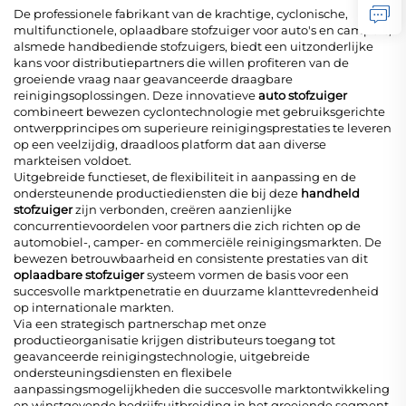
De professionele fabrikant van de krachtige, cyclonische,
multifunctionele, oplaadbare stofzuiger voor auto's en campers,
alsmede handbediende stofzuigers, biedt een uitzonderlijke
kans voor distributiepartners die willen profiteren van de
groeiende vraag naar geavanceerde draagbare
reinigingsoplossingen. Deze innovatieve
auto stofzuiger
combineert bewezen cyclontechnologie met gebruiksgerichte
ontwerpprincipes om superieure reinigingsprestaties te leveren
op een veelzijdig, draadloos platform dat aan diverse
markteisen voldoet.
Uitgebreide functieset, de flexibiliteit in aanpassing en de
ondersteunende productiediensten die bij deze
handheld
stofzuiger
zijn verbonden, creëren aanzienlijke
concurrentievoordelen voor partners die zich richten op de
automobiel-, camper- en commerciële reinigingsmarkten. De
bewezen betrouwbaarheid en consistente prestaties van dit
oplaadbare stofzuiger
systeem vormen de basis voor een
succesvolle marktpenetratie en duurzame klanttevredenheid
op internationale markten.
Via een strategisch partnerschap met onze
productieorganisatie krijgen distributeurs toegang tot
geavanceerde reinigingstechnologie, uitgebreide
ondersteuningsdiensten en flexibele
aanpassingsmogelijkheden die succesvolle marktontwikkeling
en winstgevende bedrijfsuitbreiding in het groeiende segment