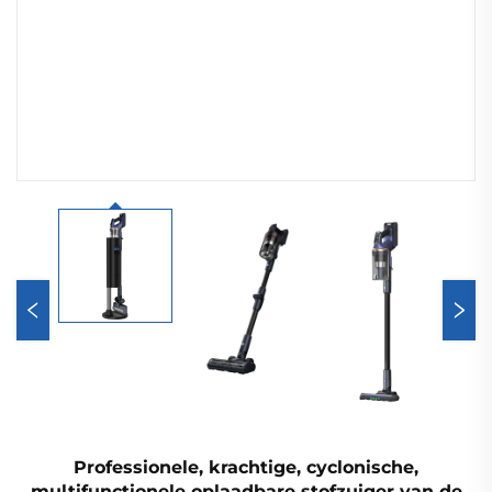
Professionele, krachtige, cyclonische,
multifunctionele oplaadbare stofzuiger van de