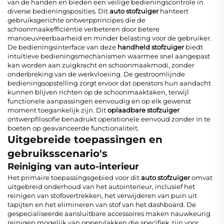
van de handen en bieden een veilige bedieningscontrole in
diverse bedieningsposities. Dit
auto stofzuiger
hanteert
gebruiksgerichte ontwerpprincipes die de
schoonmaakefficiëntie verbeteren door betere
manoeuvreerbaarheid en minder belasting voor de gebruiker.
De bedieningsinterface van deze
handheld stofzuiger
biedt
intuïtieve bedieningsmechanismen waarmee snel aangepast
kan worden aan zuigkracht en schoonmaakmodi, zonder
onderbreking van de werkvloeiing. De gestroomlijnde
bedieningsopstelling zorgt ervoor dat operators hun aandacht
kunnen blijven richten op de schoonmaaktaken, terwijl
functionele aanpassingen eenvoudig en op elk gewenst
moment toegankelijk zijn. Dit
oplaadbare stofzuiger
ontwerpfilosofie benadrukt operationele eenvoud zonder in te
boeten op geavanceerde functionaliteit.
Uitgebreide toepassingen en
gebruiksscenario's
Reiniging van auto-interieur
Het primaire toepassingsgebied voor dit
auto stofzuiger
omvat
uitgebreid onderhoud van het autointerieur, inclusief het
reinigen van stofovertrekken, het verwijderen van puin uit
tapijten en het elimineren van stof van het dashboard. De
gespecialiseerde aansluitbare accessoires maken nauwkeurig
reinigen mogelijk van oppervlakken die specifiek zijn voor