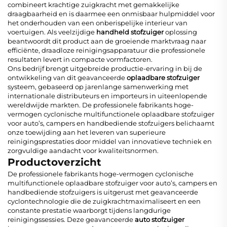
combineert krachtige zuigkracht met gemakkelijke
draagbaarheid en is daarmee een onmisbaar hulpmiddel voor
het onderhouden van een onberispelijke interieur van
voertuigen. Als veelzijdige
handheld stofzuiger
oplossing
beantwoordt dit product aan de groeiende marktvraag naar
efficiënte, draadloze reinigingsapparatuur die professionele
resultaten levert in compacte vormfactoren.
Ons bedrijf brengt uitgebreide productie-ervaring in bij de
ontwikkeling van dit geavanceerde
oplaadbare stofzuiger
systeem, gebaseerd op jarenlange samenwerking met
internationale distributeurs en importeurs in uiteenlopende
wereldwijde markten. De professionele fabrikants hoge-
vermogen cyclonische multifunctionele oplaadbare stofzuiger
voor auto’s, campers en handbediende stofzuigers belichaamt
onze toewijding aan het leveren van superieure
reinigingsprestaties door middel van innovatieve techniek en
zorgvuldige aandacht voor kwaliteitsnormen.
Productoverzicht
De professionele fabrikants hoge-vermogen cyclonische
multifunctionele oplaadbare stofzuiger voor auto’s, campers en
handbediende stofzuigers is uitgerust met geavanceerde
cyclontechnologie die de zuigkrachtmaximaliseert en een
constante prestatie waarborgt tijdens langdurige
reinigingssessies. Deze geavanceerde
auto stofzuiger