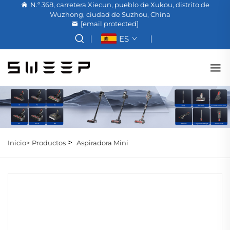
N.º 368, carretera Xiecun, pueblo de Xukou, distrito de
Wuzhong, ciudad de Suzhou, China
[email protected]
ES
>
Inicio>
Productos
Aspiradora Mini