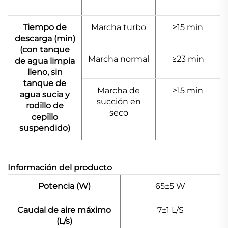
Tiempo de
Marcha turbo
≥15 min
descarga (min)
(con tanque
Marcha normal
≥23 min
de agua limpia
lleno, sin
tanque de
Marcha de
≥15 min
agua sucia y
succión en
rodillo de
seco
cepillo
suspendido)
Información del producto
Potencia (W)
65±5 W
Caudal de aire máximo
7±1 L/S
(L/s)