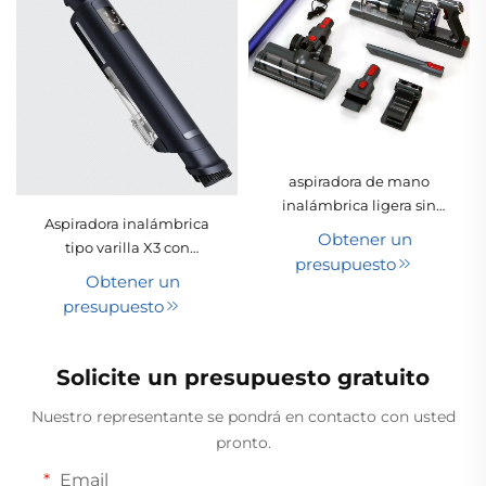
aspiradora de mano
inalámbrica ligera sin
Aspiradora inalámbrica
bolsa de 400 W con
Obtener un
tipo varilla X3 con
tecnología ciclónica para
presupuesto
tecnología ciclónica,
limpieza en seco, ideal
Obtener un
portátil para limpieza de
para alfombras y pelaje
presupuesto
mascotas y alfombras,
de mascotas en hoteles y
tubo retráctil y depósito
hogares
extraíble, apta para uso
Solicite un presupuesto gratuito
en hoteles y en seco
Nuestro representante se pondrá en contacto con usted
pronto.
Email