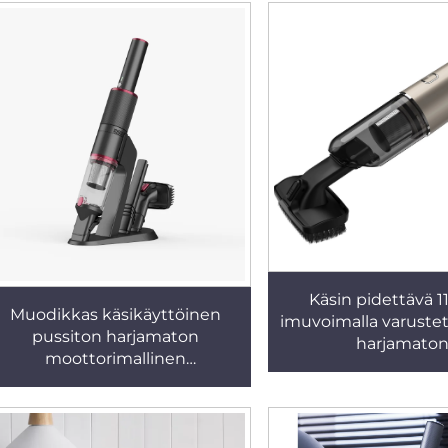
Käsin pidettävä 1
Muodikkas käsikäyttöinen
imuvoimalla varuste
pussiton harjamaton
harjamato
moottorimallinen
moottorikäyttö
akkukäyttöinen auto-, hotelli-
pienikokoinen auto
ja kotikäyttöön tarkoitettu 90
kuivaimuri, automa
W:n kannettava ladattava
USB-akku, alhainen 
langaton kuivaimuri