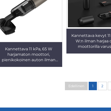
Kannettava kevyt 11
W:n ilman harjaa o
moottorilla varu
Kannettava 11 kPa, 65 W
pienikokoinen auto
harjamaton moottori,
kuivaimu, automa
pienikokoinen auton ilman
käsikäyttöinen US
pussia oleva kuivaimu,
toimiva hiljainen
automaattinen käsikäyttöinen
hotelleihin
USB-akulla käytettävä
hiljainen imuri hotelli- ja
Edellinen
1
2
kotikäyttöön