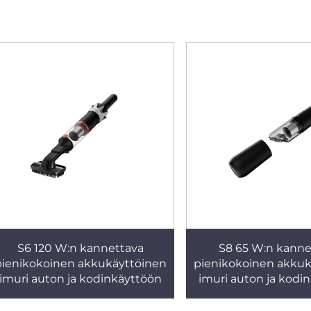
S6 120 W:n kannettava
S8 65 W:n kanne
pienikokoinen akkukäyttöinen
pienikokoinen akkuk
imuri auton ja kodinkäyttöön
imuri auton ja kodi