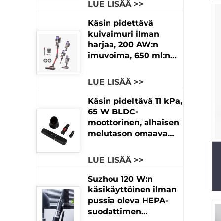
LUE LISÄÄ >>
käyttöautoihin ja
hotelleihin
Käsin pidettävä
kuivaimuri ilman
harjaa, 200 AW:n
imuvoima, 650 ml:n
pölyastia, 4000 mAh:n
akku, 61–90 minuutin
LUE LISÄÄ >>
käyttöaika,
kotikäyttöön, autoon
Käsin pideltävä 11 kPa,
ja hotelleihin
65 W BLDC-
moottorinen, alhaisen
melutason omaava
automaattinen kuiva,
pussiton autonimuri,
LUE LISÄÄ >>
tehokas
käsikäyttöinen imuva
Suzhou 120 W:n
ilman harjamoottoria,
käsikäyttöinen ilman
USB-liitäntä,
pussia oleva HEPA-
käytettävissä
suodattimen
hotelleissa