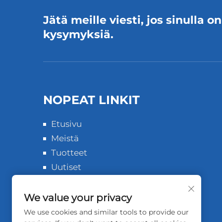
Jätä meille viesti, jos sinulla on
kysymyksiä.
NOPEAT LINKIT
Etusivu
Meistä
Tuotteet
Uutiset
Kotelot
Lataa
We value your privacy
Ota yhteyttä
We use cookies and similar tools to provide our