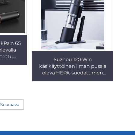
kotikäyttöön
 kPa:n 65
levalla
stettu
Suzhou 120 W:n
n imuri,
käsikäyttöinen ilman pussia
attinen
oleva HEPA-suodattimen
B-akulla
kuivaimuri autoihin ja
 imuri
hotelleihin, pienikokoinen
langaton kannettava
akkukäyttöinen imuri
Seuraava