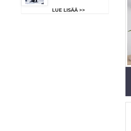
kuivaimuri autoihin ja
hotelleihin,
LUE LISÄÄ >>
pienikokoinen
langaton kannettava
akkukäyttöinen imuri