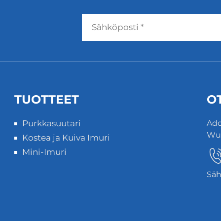
TUOTTEET
O
Purkkasuutari
Add
Wuz
Kostea ja Kuiva Imuri
Mini-Imuri
Säh