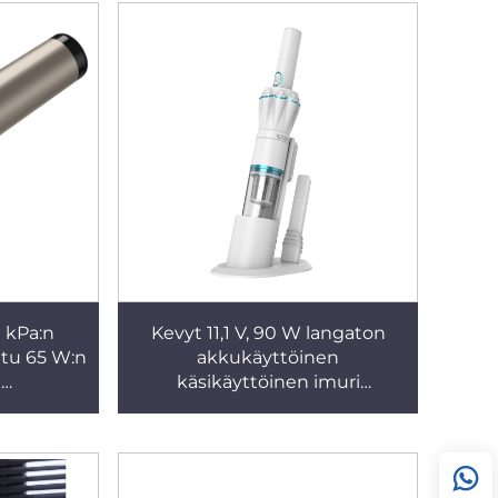
auton ja kotitalouksien
kuivaimuri
1 kPa:n
Kevyt 11,1 V, 90 W langaton
ttu 65 W:n
akkukäyttöinen
n
käsikäyttöinen imuri
inen
autokäyttöön
n imuri,
attinen,
melutaso,