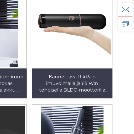
eissa ja
sa
aton imuri
Kannettava 11 kPa:n
ehokas
imuvoimalla ja 65 W:n
va akku
tehoisella BLDC-moottorilla
auton
varustettu pienikokoinen
autonimuri, kuivaimuri,
automaattinen käsin pidettävä
imuri, USB- tai akkukäyttöinen,
pussiton, alhaisen melutason
imuri hotelleihin ja