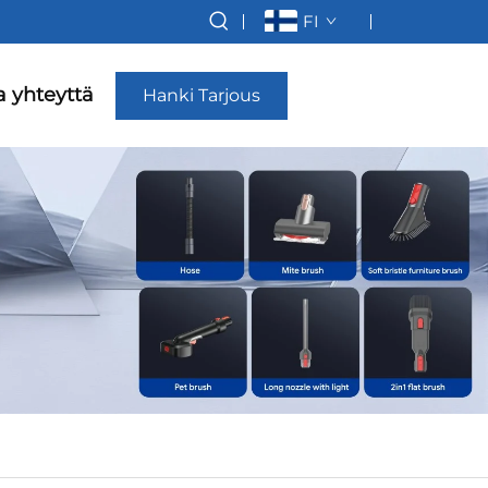
FI
a yhteyttä
Hanki Tarjous