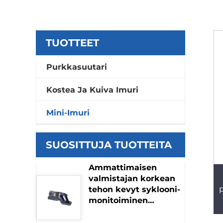
TUOTTEET
Purkkasuutari
Kostea Ja Kuiva Imuri
Mini-Imuri
SUOSITTUJA TUOTTEITA
Ammattimaisen
valmistajan korkean
tehon kevyt syklooni-
monitoiminen
akkukäyttöinen
käsikäyttöinen imurin