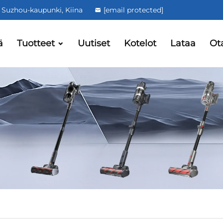
 Suzhou-kaupunki, Kiina
[email protected]
ä
Tuotteet
Uutiset
Kotelot
Lataa
Ot