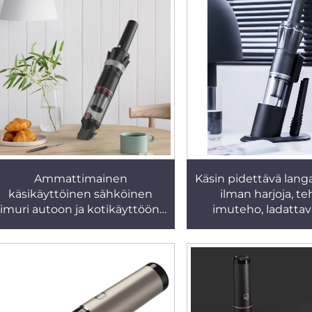
käytettävissä hotell
kotitalouksis
Ammattimainen
Käsin pidettävä lang
käsikäyttöinen sähköinen
ilman harjoja, t
imuri autoon ja kotikäyttöön,
imuteho, ladatta
ladattava kostea ja kuiva ilman
kotikäyttöön ja 
pussia
käyttöön