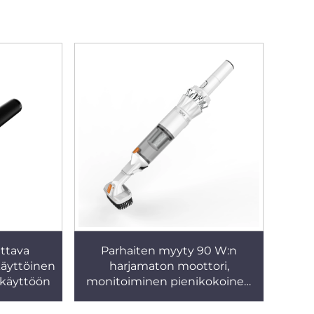
ttava
Parhaiten myyty 90 W:n
äyttöinen
harjamaton moottori,
nkäyttöön
monitoiminen pienikokoinen
langaton käsikäyttöinen
portaattoni akkukäyttöinen