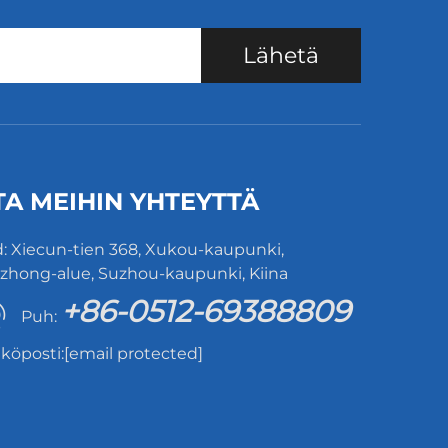
Lähetä
TA MEIHIN YHTEYTTÄ
: Xiecun-tien 368, Xukou-kaupunki,
hong-alue, Suzhou-kaupunki, Kiina
+86-0512-69388809
Puh:
köposti:
[email protected]