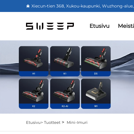
Xiecun-tien 368, Xukou-kaupunki, Wuzhong-alue,
Etusivu
Meist
>
Etusivu>
Tuotteet
Mini-Imuri