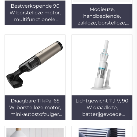
Bestverkopende 90
Modieuze,
W borstelloze motor,
handbediende,
multifunctionele,
zakloze, borstelloze,
draadloze,
batterijgestuurde
handbediende,
autostofzuiger voor
draagbare, oplaadbare
gebruik in hotels en
droge stofzuiger voor
huishoudens, 90 W,
auto en huishouden
draagbaar, oplaadbaar,
draadloos, droog
Draagbare 11 kPa, 65
Lichtgewicht 11,1 V, 90
W, borstelloze motor,
W draadloze,
mini-autostofzuiger,
batterijgevoede
droog, automatisch,
draagbare stofzuiger
handbediend, USB-
voor gebruik in auto's
oplaadbaar, accu, lage