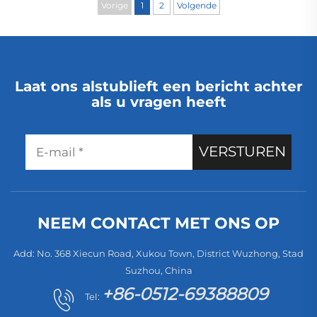
Vorige
1
2
Volgende
oplaadbaar
gevoed, met lage
geluidsniveau voor
hotels
Laat ons alstublieft een bericht achter
als u vragen heeft
VERSTUREN
NEEM CONTACT MET ONS OP
Add: No. 368 Xiecun Road, Xukou Town, District Wuzhong, Stad
Suzhou, China
+86-0512-69388809
Tel: