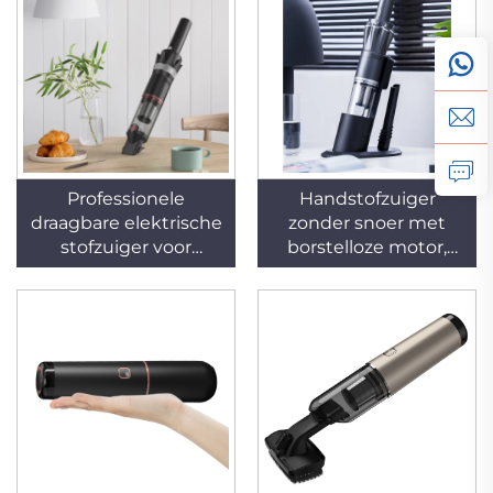
geluidsniveau,
geschikt voor gebruik
in hotels en
huishoudens
Professionele
Handstofzuiger
draagbare elektrische
zonder snoer met
stofzuiger voor
borstelloze motor,
gebruik in de auto en
draagbaar en krachtig
huishoudelijke
zuigvermogen,
toepassingen,
oplaadbare batterij
oplaadbaar, geschikt
voor gebruik in
voor nat- en
huishoudens en
droogstofzuigen,
auto’s
zakloos ontwerp