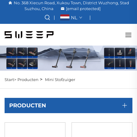
No. 368 Xiecun Road, Xukou Town, District Wuzhong, Stad
Suzhou, China
[email protected]
NL
>
Start>
Producten
Mini Stofzuiger
PRODUCTEN