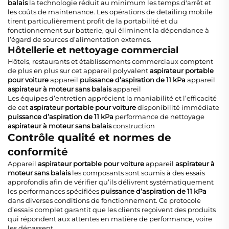
balais
la technologie réduit au minimum les temps d'arrêt et
les coûts de maintenance. Les opérations de detailing mobile
tirent particulièrement profit de la portabilité et du
fonctionnement sur batterie, qui éliminent la dépendance à
l’égard de sources d’alimentation externes.
Hôtellerie et nettoyage commercial
Hôtels, restaurants et établissements commerciaux comptent
de plus en plus sur cet appareil polyvalent
aspirateur portable
pour voiture
appareil
puissance d’aspiration de 11 kPa
appareil
aspirateur à moteur sans balais
appareil
Les équipes d’entretien apprécient la maniabilité et l’efficacité
de cet
aspirateur portable pour voiture
disponibilité immédiate
puissance d’aspiration de 11 kPa
performance de nettoyage
aspirateur à moteur sans balais
construction
Contrôle qualité et normes de
conformité
Appareil
aspirateur portable pour voiture
appareil
aspirateur à
moteur sans balais
les composants sont soumis à des essais
approfondis afin de vérifier qu’ils délivrent systématiquement
les performances spécifiées
puissance d’aspiration de 11 kPa
dans diverses conditions de fonctionnement. Ce protocole
d’essais complet garantit que les clients reçoivent des produits
qui répondent aux attentes en matière de performance, voire
les dépassent.