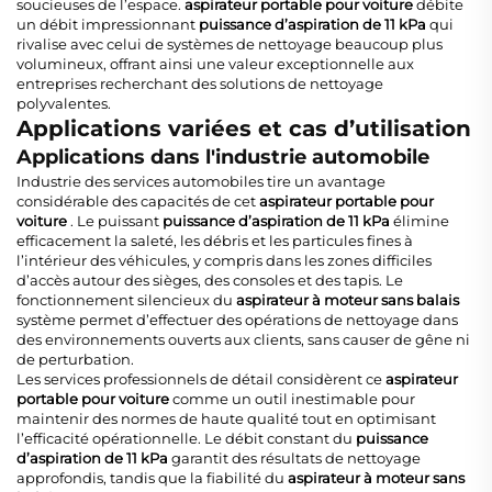
soucieuses de l’espace.
aspirateur portable pour voiture
débite
un débit impressionnant
puissance d’aspiration de 11 kPa
qui
rivalise avec celui de systèmes de nettoyage beaucoup plus
volumineux, offrant ainsi une valeur exceptionnelle aux
entreprises recherchant des solutions de nettoyage
polyvalentes.
Applications variées et cas d’utilisation
Applications dans l'industrie automobile
Industrie des services automobiles tire un avantage
considérable des capacités de cet
aspirateur portable pour
voiture
. Le puissant
puissance d’aspiration de 11 kPa
élimine
efficacement la saleté, les débris et les particules fines à
l’intérieur des véhicules, y compris dans les zones difficiles
d’accès autour des sièges, des consoles et des tapis. Le
fonctionnement silencieux du
aspirateur à moteur sans balais
système permet d’effectuer des opérations de nettoyage dans
des environnements ouverts aux clients, sans causer de gêne ni
de perturbation.
Les services professionnels de détail considèrent ce
aspirateur
portable pour voiture
comme un outil inestimable pour
maintenir des normes de haute qualité tout en optimisant
l’efficacité opérationnelle. Le débit constant du
puissance
d’aspiration de 11 kPa
garantit des résultats de nettoyage
approfondis, tandis que la fiabilité du
aspirateur à moteur sans