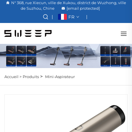
N° 368, rue Xiecun, ville de Xukou, district de Wuzhong, ville
de Suzhou, Chine
[email protected]
FR
>
Accueil >
Produits
Mini-Aspirateur