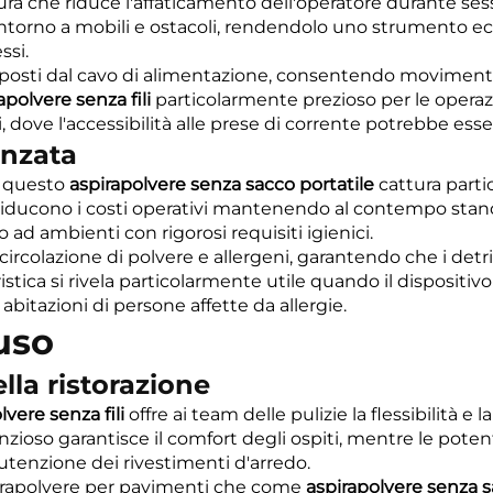
 che riduce l'affaticamento dell'operatore durante sess
à intorno a mobili e ostacoli, rendendolo uno strumento 
ssi.
imposti dal cavo di alimentazione, consentendo movimenti l
apolvere senza fili
particolarmente prezioso per le operaz
li, dove l'accessibilità alle prese di corrente potrebbe esse
anzata
in questo
aspirapolvere senza sacco portatile
cattura partic
e riducono i costi operativi mantenendo al contempo standa
o ad ambienti con rigorosi requisiti igienici.
circolazione di polvere e allergeni, garantendo che i detr
istica si rivela particolarmente utile quando il dispositi
 abitazioni di persone affette da allergie.
uso
lla ristorazione
lvere senza fili
offre ai team delle pulizie la flessibilit
ioso garantisce il comfort degli ospiti, mentre le potent
anutenzione dei rivestimenti d'arredo.
pirapolvere per pavimenti che come
aspirapolvere senza s