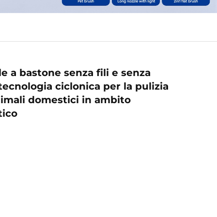
le a bastone senza fili e senza
cnologia ciclonica per la pulizia
animali domestici in ambito
tico