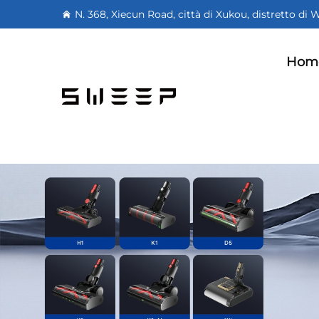
N. 368, Xiecun Road, città di Xukou, distretto di
Hom