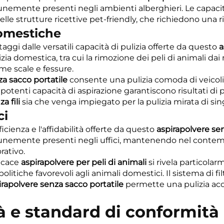
munemente presenti negli ambienti alberghieri. Le capac
elle strutture ricettive pet-friendly, che richiedono una 
domestiche
gi dalle versatili capacità di pulizia offerte da questo
a
ia domestica, tra cui la rimozione dei peli di animali dai
ome scale e fessure.
za sacco portatile
consente una pulizia comoda di veicoli, 
 potenti capacità di aspirazione garantiscono risultati di p
a fili
sia che venga impiegato per la pulizia mirata di sin
ci
fficienza e l'affidabilità offerte da questo
aspirapolvere sen
comunemente presenti negli uffici, mantenendo nel conte
rativo.
ficace
aspirapolvere per peli di animali
si rivela particola
litiche favorevoli agli animali domestici. Il sistema di f
irapolvere senza sacco portatile
permette una pulizia accu
tà e standard di conformità