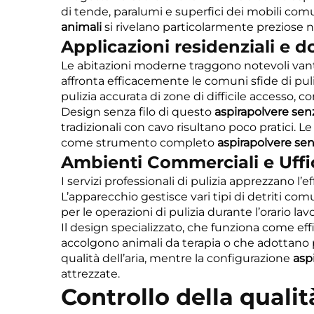
di tende, paralumi e superfici dei mobili co
animali
si rivelano particolarmente preziose n
Applicazioni residenziali e 
Le abitazioni moderne traggono notevoli vantag
affronta efficacemente le comuni sfide di puliz
pulizia accurata di zone di difficile accesso, c
Design senza filo di questo
aspirapolvere sen
tradizionali con cavo risultano poco pratici. Le
come strumento completo
aspirapolvere senz
Ambienti Commerciali e Uffi
I servizi professionali di pulizia apprezzano l’e
L’apparecchio gestisce vari tipi di detriti 
per le operazioni di pulizia durante l’orario lavo
Il design specializzato, che funziona come ef
accolgono animali da terapia o che adottano po
qualità dell’aria, mentre la configurazione
asp
attrezzate.
Controllo della quali