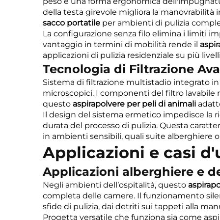
peso e una forma ergonomica dell'impugnatura
della testa girevole migliora la manovrabilit
sacco portatile
per ambienti di pulizia comple
La configurazione senza filo elimina i limiti 
vantaggio in termini di mobilità rende il
aspir
applicazioni di pulizia residenziale su più livel
Tecnologia di Filtrazione Av
Sistema di filtrazione multistadio integrato 
microscopici. I componenti del filtro lavabil
questo
aspirapolvere per peli di animali
adatt
Il design del sistema ermetico impedisce la ri
durata del processo di pulizia. Questa caratter
in ambienti sensibili, quali suite alberghiere o
Applicazioni e casi d'
Applicazioni alberghiere e de
Negli ambienti dell’ospitalità, questo
aspirapo
completa delle camere. Il funzionamento silenz
sfide di pulizia, dai detriti sui tappeti alla m
Progetta versatile che funziona sia come as