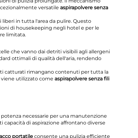
ioni di pulizia prolungate. Il meccanismo
eccezionalmente versatile
aspirapolvere senza
iberi in tutta l'area da pulire. Questo
ioni di housekeeping negli hotel e per le
re limitata.
elle che vanno dai detriti visibili agli allergeni
rd ottimali di qualità dell'aria, rendendo
iti catturati rimangano contenuti per tutta la
vo viene utilizzato come
aspirapolvere senza fili
à e la potenza necessarie per una manutenzione
i capacità di aspirazione affrontano diverse
acco portatile
consente una pulizia efficiente