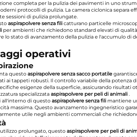
uzione completa per la pulizia dei pavimenti in uno strume
erni protocolli di pulizia. La camera ciclonica separa effi
 sessioni di pulizia prolungate.
esto
aspirapolvere senza fili
catturano particelle microsco
li
per ambienti che richiedono standard elevati di qualità 
 lo stato di avanzamento della pulizia e l'accumulo di detr
taggi operativi
pirazione
menta questo
aspirapolvere senza sacco portatile
garantisc
cati ai tappeti robusti. Il controllo variabile della potenza
 specifiche esigenze della superficie, assicurando risultati
zzatura specializzata
aspirapolvere per peli di animali
.
i all'interno di questo
aspirapolvere senza fili
mantiene un
cità massima. Questo avanzamento ingegneristico garanti
armente utile negli ambienti commerciali che richiedono p
tà
utilizzo prolungato, questo
aspirapolvere per peli di ani