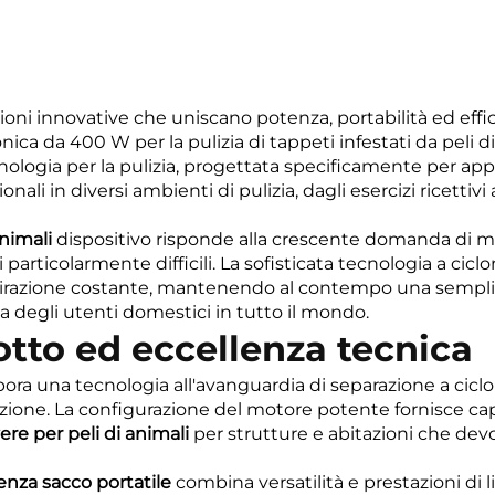
ioni innovative che uniscano potenza, portabilità ed effici
onica da 400 W per la pulizia di tappeti infestati da peli 
nologia per la pulizia, progettata specificamente per app
onali in diversi ambienti di pulizia, dagli esercizi ricettiv
animali
dispositivo risponde alla crescente domanda di me
ni particolarmente difficili. La sofisticata tecnologia a ci
irazione costante, mantenendo al contempo una semplicità
ia degli utenti domestici in tutto il mondo.
tto ed eccellenza tecnica
pora una tecnologia all'avanguardia di separazione a ciclo
ne. La configurazione del motore potente fornisce capaci
ere per peli di animali
per strutture e abitazioni che devon
enza sacco portatile
combina versatilità e prestazioni di li