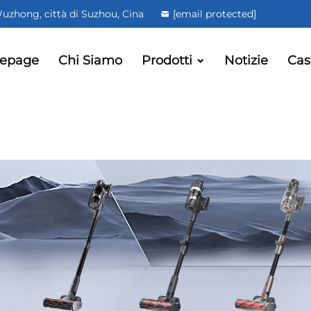
 Wuzhong, città di Suzhou, Cina
[email protected]
epage
Chi Siamo
Prodotti
Notizie
Cas