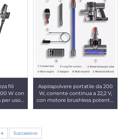
a fili
Aspirapolvere portatile da 200
 500 W con
W, corrente continua a 22,2 V,
a per uso
con motore brushless potente,
 la pulizia
funzione di aspirazione a secco,
 tappeti
alimentazione elettrica adatta
per hotel
4
Successivo