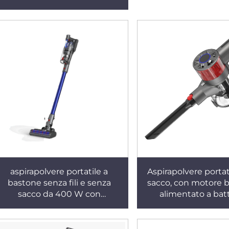
cavo e sacco, per hotel e uso
domestico
aspirapolvere portatile a
Aspirapolvere portat
bastone senza fili e senza
sacco, con motore b
sacco da 400 W con
alimentato a batt
tecnologia ciclonica per la
elettricamente, d
pulizia di tappeti e peli di
automatico, senza fili
animali domestici in ambito
adatto per uso dome