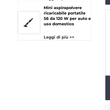
e con connessione
USB
Mini aspirapolvere
ricaricabile portatile
S6 da 120 W per auto e
uso domestico
Leggi di più >>