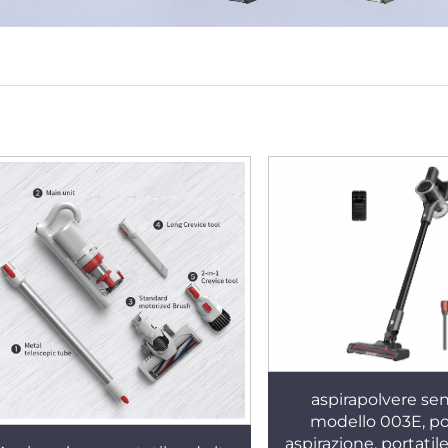
aspirapolvere sen
modello 003E, p
aspirazione, portatile