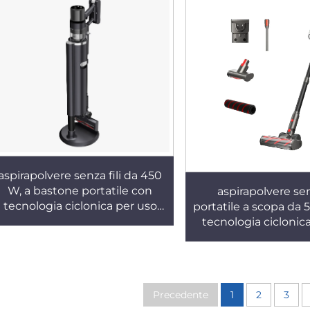
alberghiero e domestico
hotel
aspirapolvere senza fili da 450
W, a bastone portatile con
aspirapolvere senz
tecnologia ciclonica per uso
portatile a scopa da
domestico, ideale per la pulizia
tecnologia ciclonic
di tappeti e peli di animali
domestico, ideale per
domestici e per la raccolta
di peli di animali e
della polvere
Precedente
1
2
3