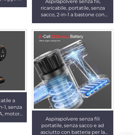
Aspirapolvere senza fili,
batteria
ricaricabile, portatile, senza
sacco, 2-in-1 a bastone con
aspirazione potente, per uso
professionale in hotel e in
ambito domestico, solo per
asciutto
atile a
n-1, senza
PA, motore
Aspirapolvere senza fili
, per uso
portatile, senza sacco e ad
 auto
asciutto con batteria per la