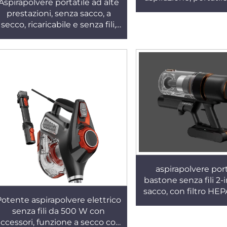
Aspirapolvere portatile ad alte
lunga durata della 
prestazioni, senza sacco, a
secco, ricaricabile e senza fili,
con contenitore per la polvere,
adatto per uso in hotel e in
auto
aspirapolvere port
bastone senza fili 2-i
sacco, con filtro HE
Potente aspirapolvere elettrico
brushless silenzioso
senza fili da 500 W con
domestico e in
accessori, funzione a secco con