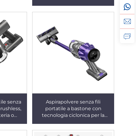
pulizia dei pavimenti in ambito
domestico e alberghiero
ile senza
Aspirapolvere senza fili
rushless,
portatile a bastone con
eria o
tecnologia ciclonica per la
a 200 W,
pulizia di tappeti e peli di
 e a secco,
animali domestici
stico e in