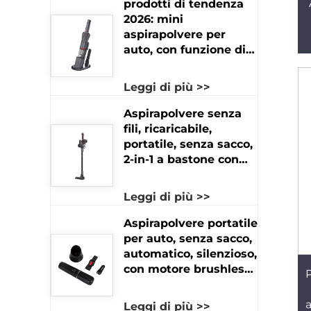
prodotti di tendenza
2026: mini
aspirapolvere per
auto, con funzione di
alimentazione
USB/Adattatore
Leggi di più >>
elettrico, aspirazione a
secco, prodotto
Aspirapolvere senza
ricaricabile molto
fili, ricaricabile,
richiesto
portatile, senza sacco,
2-in-1 a bastone con
aspirazione potente,
per uso professionale
Leggi di più >>
in hotel e in ambito
domestico, solo per
Aspirapolvere portatile
asciutto
per auto, senza sacco,
automatico, silenzioso,
con motore brushless
da 11 kPa e 65 W,
adatto per uso in hotel
Leggi di più >>