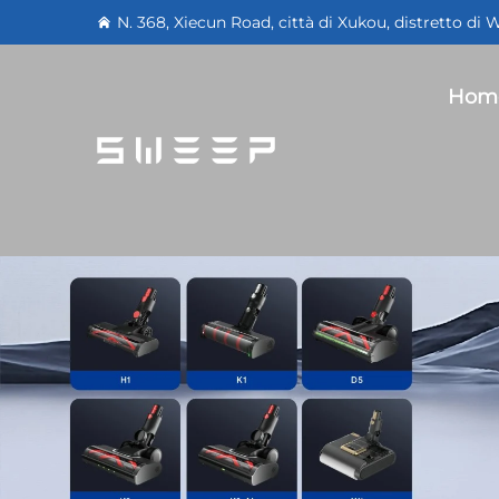
N. 368, Xiecun Road, città di Xukou, distretto di
Hom