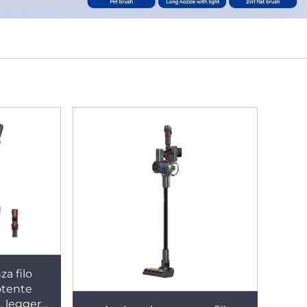
za filo
otente
, leggero,