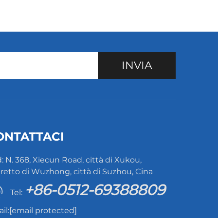
INVIA
ONTATTACI
: N. 368, Xiecun Road, città di Xukou,
tretto di Wuzhong, città di Suzhou, Cina
+86-0512-69388809
Tel:
il:
[email protected]