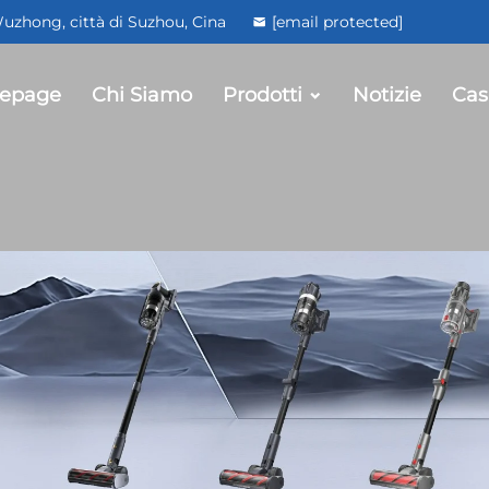
 Wuzhong, città di Suzhou, Cina
[email protected]
epage
Chi Siamo
Prodotti
Notizie
Cas