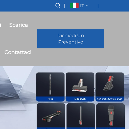
IT
i
Scarica
Richiedi Un
Preventivo
Contattaci