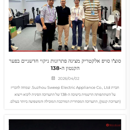
סוצ'ו סויפ אלקטריק מציגה פתרונות ניקוי חדשניים בפער
הקנטון ה-138
2026/04/02
חברת Suzhou Sweep Electric Appliance Co., Ltd. שמחה להכריז
על השתתפותה הרשמית בישיבה ה-138 של התערוכה הסינית ליבוא וייצוא
(תערוכת קנטון), התערוכה המסחרית המורכבת המובילה והמשפיעה ביותר בעולם.
כחברה מתמחה...