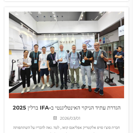
מוצרים מהפכני...
הגדרת עתיד הניקוי האינטליגנטי ב-IFA ברלין 2025
2026/03/01
חברת סוצ'ו סויפ אלקטריק אפליאנס קואו., לטד. גאה להכריז על השתתפותה