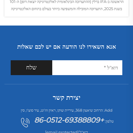
הראשונה ב-IFA ברלין (ההתערוכה הבינלאומית לאלקטרוניקה יוצאת דופן) ה-101
בשנת 2025, התערוכה המובילה והמשפיעה ביותר בעולם בתחום האלקטרוניקה
לצרכנים ומכשירי בית...
אנא השאירו לנו הודעה אם יש לכם שאלות
שלח
יצירת קשר
Add: הרחוב שיאצון 368, עיריית שוקו, ראיון ווז'ונג, עיר סוצ'ו, סין
+86-0512-69388809
טלפון:
דוא"ל:
[email protected]