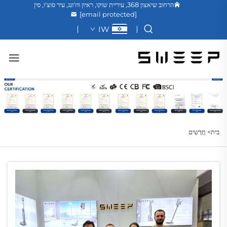
הרחוב שיאצון 368, עיריית שוקו, ראיון ווז'ונג, עיר סוצ'ו, סין
[email protected]
IW
בית>
חֲדָשִים