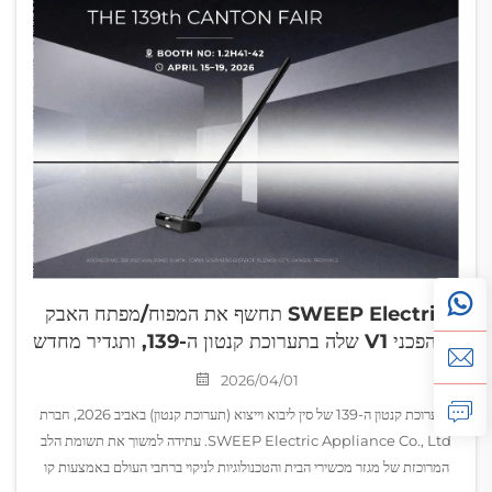
SWEEP Electric תחשף את המפוח/מפתח האבק
המהפכני V1 שלה בתערוכת קנטון ה-139, ותגדיר מחדש
את ניקוי הנייד
2026/04/01
בתערוכת קנטון ה-139 של סין ליבוא וייצוא (תערוכת קנטון) באביב 2026, חברת
SWEEP Electric Appliance Co., Ltd. עתידה למשוך את תשומת הלב
המרוכזת של מגזר מכשירי הבית והטכנולוגיות לניקוי ברחבי העולם באמצעות קו