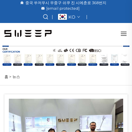
중국 쑤저우시 우중구 쉬쿠 진 시에춘로 368번지
[email protected]
KO
홈 >
뉴스