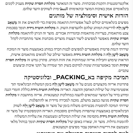
אלקטרומגנטית ותקנות סביבתיות. מוצר זה המאושר
מקלחת חסרת שקיות
מעניק לקונים
בינלאומיים אמון באיכות המוצר ובתאימותו التنظימית לשווקים היעד שלהם.
הזדות אישית וסימולציה של מותגים
מפיצים בינלאומיים יכולים לנצל אפשרויות התאמה מקיפות כדי להתאים את זה
מְשַׁאֵב
לִישָׁן וְלַח
לדרישות המותג שלהם ולהעדפות השוק. ה
מקלחת חוטית ניידת
תומך בסכמות
צבע מותאמות, בעריזות מותאמות ובהגדרות אבזרים. מוצר זה הניתן להתאמה
מקלחת
חסרת שקיות
מאפשר למפיצים ליצור הצעות מוצרים מובחנות אשר מתחברות לקהל
היעד שלהם.
שירותי דגמת פרטית מאפשרים למפיצים לבנות הכרה במותג באמצעות מוצר זה המוכח
מְשַׁאֵב לִישָׁן וְלַח
ה
מקלחת חוטית ניידת
מאפשר שילוב של לוגואים מותאמים אישית,
הוראות שימוש וחבילות אריזה שמחזקות את זהות המותג. פתרון גמיש זה
מקלחת חסרת
שקיות
תומך באסטרטגיות שונות למיקום בשוק תוך שמירה על תקני איכות וביצועים
עקביים.
תמיכה מקיפה בא_PACKING_ ובלוגיסטיקה
פתרונות אריזה מקצועיים מגנים על זה
מְשַׁאֵב לִישָׁן וְלַח
בזמן המשלוח הבינלאומי תוך
אופטימיזציה של יעילות האחסון וההצגה. האריזה
מקלחת חוטית ניידת
כוללת חומרי הגנה
ומידע ברור על המוצר שמתאים להצגה במחלקות קמעונאיות. אריזה מחושבת זו
מקלחת
חסרת שקיות
מגיעה במצב מושלם, מוכנה למכירה מיידית או להתפלגות.
שירותי תמיכה לוגיסטית מבטיחים משלוח בזמן של מוצר זה
מְשַׁאֵב לִישָׁן וְלַח
לשווק
הבינלאומיים באמצעות שותפויות משלוחים מוסכמות. האריזה הקומפקטית של מוצר זה
מקלחת חוטית ניידת
מקסימה את יעילות המיכלים ומצמצמת את עלויות המשלוח
להזמנות גדולות. מוצר זה, שארוז באופן יעיל
מקלחת חסרת שקיות
תומך בניהול מלאי
ומצמצם את דרישות האחסון עבור מפיצים וקמעונאים.