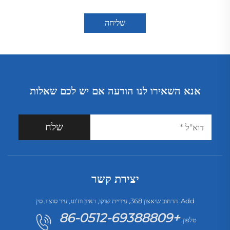
שליחה
אנא השאירו לנו הודעה אם יש לכם שאלות
שלח
יצירת קשר
Add: הרחוב שיאצון 368, עיריית שוקו, ראיון ווז'ונג, עיר סוצ'ו, סין
+86-0512-69388809
טלפון: