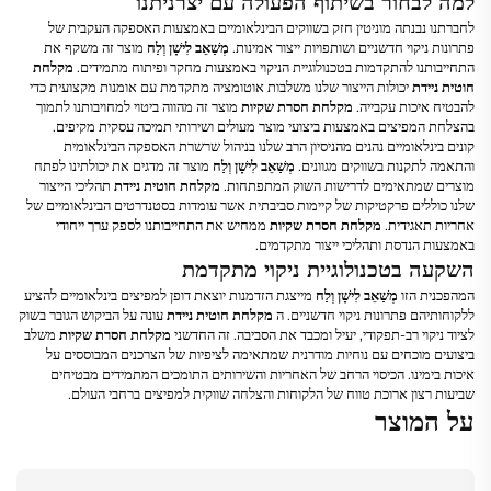
למה לבחור בשיתוף הפעולה עם יצרניתנו
לחברתנו נבנתה מוניטין חזק בשווקים הבינלאומיים באמצעות האספקה העקבית של
פתרונות ניקוי חדשניים ושותפויות ייצור אמינות.
מְשַׁאֵב לִישָׁן וְלַח
מוצר זה משקף את
התחייבותנו להתקדמות בטכנולוגיית הניקוי באמצעות מחקר ופיתוח מתמידים.
מקלחת
חוטית ניידת
יכולות הייצור שלנו משלבות אוטומציה מתקדמת עם אומנות מקצועית כדי
להבטיח איכות עקבייה.
מקלחת חסרת שקיות
מוצר זה מהווה ביטוי למחויבותנו לתמוך
בהצלחת המפיצים באמצעות ביצועי מוצר מעולים ושירותי תמיכה עסקית מקיפים.
קונים בינלאומיים נהנים מהניסיון הרב שלנו בניהול שרשרת האספקה הבינלאומית
והתאמה לתקנות בשווקים מגוונים.
מְשַׁאֵב לִישָׁן וְלַח
מוצר זה מדגים את יכולתינו לפתח
מוצרים שמתאימים לדרישות השוק המתפתחות.
מקלחת חוטית ניידת
תהליכי הייצור
שלנו כוללים פרקטיקות של קיימות סביבתית אשר עומדות בסטנדרטים הבינלאומיים של
אחריות תאגידית.
מקלחת חסרת שקיות
ממחיש את התחייבותנו לספק ערך ייחודי
באמצעות הנדסת ותהליכי ייצור מתקדמים.
השקעה בטכנולוגיית ניקוי מתקדמת
המהפכנית הזו
מְשַׁאֵב לִישָׁן וְלַח
מייצגת הזדמנות יוצאת דופן למפיצים בינלאומיים להציע
ללקוחותיהם פתרונות ניקוי חדשניים. ה
מקלחת חוטית ניידת
עונה על הביקוש הגובר בשוק
לציוד ניקוי רב-תפקודי, יעיל ומכבד את הסביבה. זה החדשני
מקלחת חסרת שקיות
משלב
ביצועים מוכחים עם נוחיות מודרנית שמתאימה לציפיות של הצרכנים המבוססים על
איכות בימינו. הכיסוי הרחב של האחריות והשירותים התומכים המתמידים מבטיחים
שביעות רצון ארוכת טווח של הלקוחות והצלחה שווקית למפיצים ברחבי העולם.
על המוצר