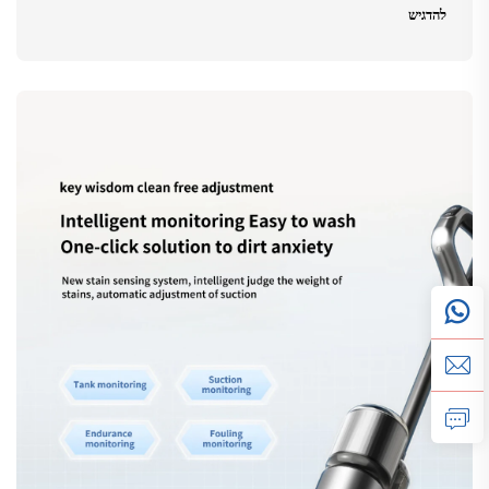
להדגיש