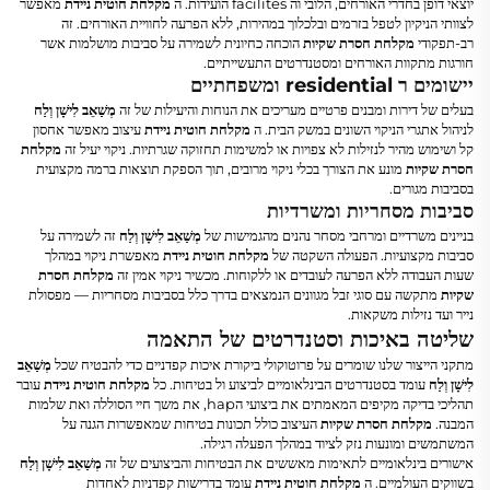
יוצאי דופן בחדרי האורחים, הלובי וה facilites הועידות. ה
מקלחת חוטית ניידת
מאפשר
לצוותי הניקיון לטפל בזרמים ובלכלוך במהירות, ללא הפרעה לחוויית האורחים. זה
רב-תפקודי
מקלחת חסרת שקיות
הוכחה כחיונית לשמירה על סביבות מושלמות אשר
חורגות מתקוות האורחים ומסטנדרטים התעשייתיים.
יישומים ר residential ומשפחתיים
בעלים של דירות ומבנים פרטיים מעריכים את הנוחות והיעילות של זה
מְשַׁאֵב לִישָׁן וְלַח
לניהול אתגרי הניקוי השונים במשק הבית. ה
מקלחת חוטית ניידת
עיצוב מאפשר אחסון
קל ושימוש מהיר לנזילות לא צפויות או למשימות תחזוקה שגרתיות. ניקוי יעיל זה
מקלחת
חסרת שקיות
מונע את הצורך בכלי ניקוי מרובים, תוך הספקת תוצאות ברמה מקצועית
בסביבות מגורים.
סביבות מסחריות ומשרדיות
בניינים משרדיים ומרחבי מסחר נהנים מהגמישות של
מְשַׁאֵב לִישָׁן וְלַח
זה לשמירה על
סביבות מקצועיות. הפעולה השקטה של
מקלחת חוטית ניידת
מאפשרת ניקוי במהלך
שעות העבודה ללא הפרעה לעובדים או ללקוחות. מכשיר ניקוי אמין זה
מקלחת חסרת
שקיות
מתקשה עם סוגי זבל מגוונים הנמצאים בדרך כלל בסביבות מסחריות — מפסולת
נייר ועד נזילות משקאות.
שליטה באיכות וסטנדרטים של התאמה
מתקני הייצור שלנו שומרים על פרוטוקולי ביקורת איכות קפדניים כדי להבטיח שכל
מְשַׁאֵב
לִישָׁן וְלַח
עומד בסטנדרטים הבינלאומיים לביצוע ול בטיחות. כל
מקלחת חוטית ניידת
עובר
תהליכי בדיקה מקיפים המאמתים את ביצועי הhap, את משך חיי הסוללה ואת שלמות
המבנה.
מקלחת חסרת שקיות
העיצוב כולל תכונות בטיחות שמאפשרות הגנה על
המשתמשים ומונעות נזק לציוד במהלך הפעלה רגילה.
אישורים בינלאומיים לתאימות מאששים את הבטיחות והביצועים של זה
מְשַׁאֵב לִישָׁן וְלַח
בשווקים העולמיים. ה
מקלחת חוטית ניידת
עומד בדרישות קפדניות לאחדות