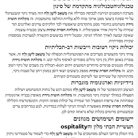
טכנולוגיהטכנולוגיה מתקדמת של סינון
מערכת המסננים הניתנת לכביסה מבדילה את
מְשַׁאֵב לִישָׁן וְלַח
הזה מציוד ניקוי קונבנציונלי
על ידי ספקת ביצועי מסנן ארוכי טווח ללא עלויות החלפה מתמשכות. זה
מקלחת חוטית
ניידת
משתמש בחומרי מסנן מתקדמים שיאפשרו לכד חלקיקים עדינים ואלרגנים תוך
שמירה על זרימת אוויר אופטימלית. ה
מקלחת חסרת שקיות
עיצוב מבטיח עוצמת
שאיבה קבועה לאורך תהליך הניקוי, ומבטל ירידה בביצועים הקשורה למערכות מבוססות
שקיות מסורתיות.
יכולות ניקוי רטובות וייבשות רב-תכליתיות
צוותי ניקוי מקצועיים מעריכים את הפונקציונליות הכפולה של
מְשַׁאֵב לִישָׁן וְלַח
זה, אשר
עוברת באופן חלק בין ניקוי נוזלים מפוזרים לאיסוף גולמי יבש. ה
מקלחת חוטית ניידת
מכילה מנגנונים פנימיים מיוחדים המונעים זיהום חéo-תכולתי בין מצבים של ניקוי רטוב
ויבש. זה
מקלחת חסרת שקיות
מספק ביצועים יוצאי דופן במגוון רחב של סצנות ניקוי,
מהתחזוקה של שטיחים ועד לשיקום משטחים קשיחים.
ניידיוניות וארגונומיה מוגברות
העיצוב הקומפקטי של זה
מְשַׁאֵב לִישָׁן וְלַח
ממקם דגש על נוחות המשתמש ויעילות
הפעולה במהלך ישיבות ניקוי ממושכות. זה
מקלחת חוטית ניידת
מאופיין בבנייה ארגונומית
שפוחתת את עייפות המפעיל תוך שמירה על יכולות ספיגה חזקות. הקונפיגורציה הקלילה
מקלחת חסרת שקיות
מאפשרת לצוותי הניקוי לעלות במדרגות, לנוע במרחבים צרים
ובמשטחים מרומים בקלות שלא נראתה קודם לכן.
יישומים ושימושים מגוונים
תעשיית הבתי מלון והospitality
בתי המלון ברחבי העולם מסתמכים על זה
מְשַׁאֵב לִישָׁן וְלַח
כדי לשמור על סטנדרטי ניקיון