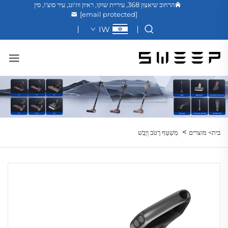
הרחוב שיאצון 368, עיריית שוקו, ראיון ווז'ונג, עיר סוצ'ו, סין
[email protected]
IW
>
בית>
מוצרים
מְשַׁטֵּף רָטֹב וְיָבֵשׁ