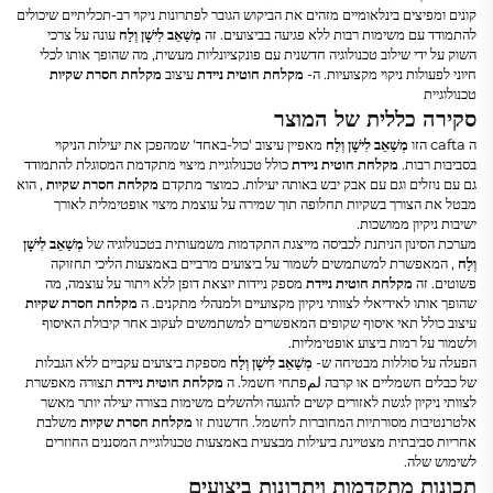
קונים ומפיצים בינלאומיים מזהים את הביקוש הגובר לפתרונות ניקוי רב-תכליתיים שיכולים
להתמודד עם משימות רבות ללא פגיעה בביצועים. זה
מְשַׁאֵב לִישָׁן וְלַח
עונה על צרכי
השוק על ידי שילוב טכנולוגיה חדשנית עם פונקציונליות מעשית, מה שהופך אותו לכלי
חיוני לפעולות ניקוי מקצועיות. ה-
מקלחת חוטית ניידת
עיצוב
מקלחת חסרת שקיות
טכנולוגיית
סקירה כללית של המוצר
ה cafta הזו
מְשַׁאֵב לִישָׁן וְלַח
מאפיין עיצוב 'כול-באחד' שמהפכן את יעילות הניקוי
בסביבות רבות.
מקלחת חוטית ניידת
כולל טכנולוגיית מיצוי מתקדמת המסוגלת להתמודד
גם עם נוזלים וגם עם אבק יבש באותה יעילות. כמוצר מתקדם
מקלחת חסרת שקיות
, הוא
מבטל את הצורך בשקיות תחלופה תוך שמירה על עוצמת מיצוי אופטימלית לאורך
ישיבות ניקיון ממושכות.
מערכת הסינון הניתנת לכביסה מייצגת התקדמות משמעותית בטכנולוגיה של
מְשַׁאֵב לִישָׁן
וְלַח
, המאפשרת למשתמשים לשמור על ביצועים מרביים באמצעות הליכי תחזוקה
פשוטים. זה
מקלחת חוטית ניידת
מספק ניידות יוצאת דופן ללא ויתור על עוצמה, מה
שהופך אותו לאידיאלי לצוותי ניקיון מקצועיים ולמנהלי מתקנים. ה
מקלחת חסרת שקיות
עיצוב כולל תאי איסוף שקופים המאפשרים למשתמשים לעקוב אחר קיבולת האיסוף
ולשמור על רמות ביצוע אופטימליות.
הפעלה על סוללות מבטיחה ש-
מְשַׁאֵב לִישָׁן וְלַח
מספקת ביצועים עקביים ללא הגבלות
של כבלים חשמליים או קרבה لمפתחי חשמל. ה
מקלחת חוטית ניידת
תצורה מאפשרת
לצוותי ניקיון לגשת לאזורים קשים להגעה ולהשלים משימות בצורה יעילה יותר מאשר
אלטרנטיבות מסורתיות המחוברות לחשמל. חדשנות זו
מקלחת חסרת שקיות
משלבת
אחריות סביבתית מצטיינת ביעילות מבצעית באמצעות טכנולוגיית המסננים החוזרים
לשימוש שלה.
תכונות מתקדמות ויתרונות ביצועים