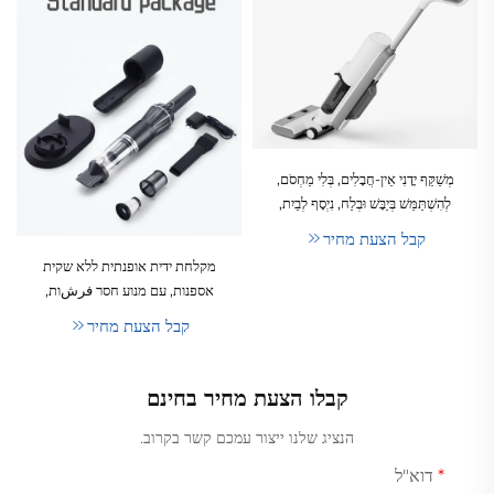
מְשַׁקֵּף יָדָנִי אֵין-חֲבָלִים, בְּלִי מַחְסֹם,
לְהִשְׁתַּמֵּשׁ בְּיַבָּשׁ וּבְלַח, נִיְסָף לְבַיִת,
180W, עִם סִילוּף נִרְחָץ, יְכוֹלֶה
קבל הצעת מחיר
לְהִיבָּשֵׁל אַוְטוֹמָטִית, מְשַׁקֵּף
מקלחת ידית אופנתית ללא שקית
אַוְטוֹמָטִי, אִירוּר LED
אספנות, עם מנוע חסר فرشות,
ניידת, נטענת, אלחוטית ומיועדת
קבל הצעת מחיר
לייבוש, למלון ולשימוש ביתי
קבלו הצעת מחיר בחינם
הנציג שלנו ייצור עמכם קשר בקרוב.
דוא"ל