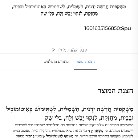
מַשְׁקָפִית חֲדָשָׁה יְדָנִית, חַשְׁמַלִּית, לִשְׁתִּימוּשׁ בָּאַוְטוֹמוֹבִיל וּבַבַּיִת,
מְחֻזֶּקֶת, לְנִקּוּי יָבֵשׁ וְלָח, בְּלִי שַׂק
1601635156850
Spu:
קבל הצעת מחיר
הצגת המוצר
מוצרים מומלצים
הצגת המוצר
מַשְׁקָפִית חֲדָשָׁה יְדָנִית, חַשְׁמַלִּית, לִשְׁתִּימוּשׁ בָּאַוְטוֹמוֹבִיל
וּבַבַּיִת, מְחֻזֶּקֶת, לְנִקּוּי יָבֵשׁ וְלָח, בְּלִי שַׂק
התעשייה המודרנית של הניקיון דורשת פתרונות רב-תכליתיים שמתאימים לסביבות
ויישומים מגוונים. ה-
מְשַׁאֵף יָדָנִי
מייצג את שיא טכנולוגיית הניקיון הנייד, מעוצב במיוחד
לשימוש מקצועי בתחומי הרכב והדיור. זה
מְשַׁטֵּף לְאַוְטוֹמוֹבִיל שֶׁנִּמְטָן בְּחִבּוּר
מספק