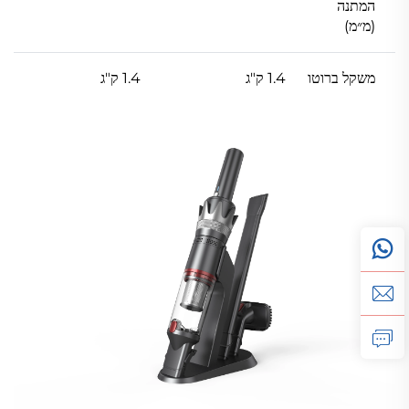
המתנה
(מ״מ)
משקל ברוטו
1.4 ק"ג
1.4 ק"ג