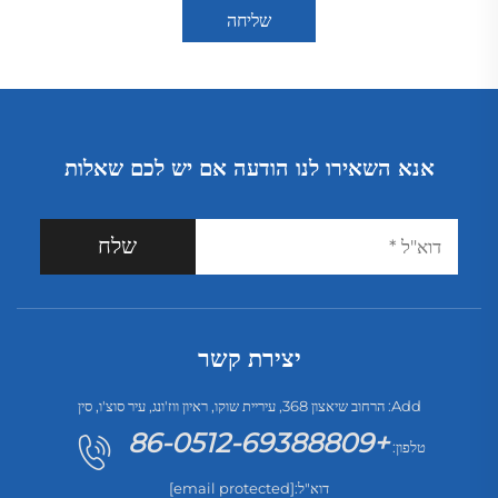
שליחה
אנא השאירו לנו הודעה אם יש לכם שאלות
שלח
יצירת קשר
Add: הרחוב שיאצון 368, עיריית שוקו, ראיון ווז'ונג, עיר סוצ'ו, סין
+86-0512-69388809
טלפון:
דוא"ל:
[email protected]