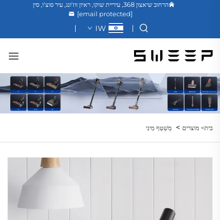
הרחוב שיאצון 368, עיריית שוקו, ראיון ווז'ונג, עיר סוצ'ו, סין
[email protected]
IW
>
בית>
מוצרים
מְשַׁטֵּף מִינִי