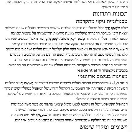
האיסוף השקוף לאבזמים מאפשר למשתמשים לעקוב אחר התקדמות הניקוי ולפנות את
המכונה לפי הצורך.
תכונות ויתרונות
טכנולוגיית ניקוי מתקדמת
שלנו
מְשַׁאֵף יָדָנִי
כולל טכנולוגיית סינון רב-שלבית שיאפת חלקיקים בגודלים שונים ביעילות
יוצאת דופן. מערכת ההפרדה ציקלונית מונעת סתימות תוך שמירה על עוצמת שאיבה
קבועה לאורך תהליך הניקוי. זה
מְשַׁטֵּף לְאַוְטוֹמוֹבִיל שֶׁנִּמְטָן בְּחִבּוּר
מאפיין מסננים שניתנים
לכביסה, המפחיתים את עלויות התחזוקה המתמשכות ומבטיחים פעילות ברת קיימא.
ה
مصחף לח-יבש
עיצוב זה מאפשר ניקוי חלק וקל של רגעים נוזליים ושל אבזמים יבשים,
ללא צורך בשינוי מצב או החלפת רכיבים. גוף המנוע החתום מגן על הרכיבים הפנימיים
מפני חשיפה לרטיבות, תוך שמירה על ביצועים אופטימליים גם בסביבות מאתגרות.
טכנולוגיית הפחתת רעשים מתקדמת מבטיחה פעולה שקטה שמצמצמת את ההפרעה
בסביבות מקצועיות ור residential.
מצוינות בעיצוב ארגונומי
הנחת הراحة והשימושיות נותרות בעלות חשיבות מרכזית בעיצוב זה
מְשַׁאֵף יָדָנִי
התפלגות
המשקל המאזנת מפחיתה את העומס על הקרסול והזרוע של המפעיל במהלך ישיבות ניקוי
ממושכות. סידור הבקרים האינטואיטיבי מאפשר פעולה ביד אחת תוך שמירה על שליטה
מדויקת בכוח היסוס ובהגדרות הפעולה.
הפרופיל הקומפקטי של זה
מְשַׁטֵּף לְאַוְטוֹמוֹבִיל שֶׁנִּמְטָן בְּחִבּוּר
מאפשר גישה למקומות
צרים שציוד הניקוי הרגיל אינו מסוגל להגיע אליהם. מערכת חיבורי הצינור הגמישה
מתאימה לזווית ניקוי מגוונות ללא פגיעה ביעילות היסוס. זה
مصחף לח-יבש
מוצג עם
משטחי אחיזה נגד החלקה שמבטיחים אחיזה בטוחה גם בתנאים רטובים או לחים.
יישומים ומקרי שימוש