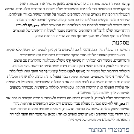
בְּחִבּוּר
הפיתוח שלנו. צוות ההנדסה שלנו עוקב באופן מתמיד אחר מגמות השוק
והתקדמויות טכנולוגיות כדי להבטיח שהמוצרים שלנו יישארו תחרותיים ורלוונטיים. הגישה
הפעילה הזו לפיתוח מוצרים עוזרת לשותפים לשמור על הנהגה שוקית באזורי פעילותם.
שירותי תמיכה מקיפים הכוללים הדרכה טכנית, סיוע שיווקי ותמיכה לאחר המכירה
המאפשרים לשותפים למקסם את הצלחתם עם המוצרים שלנו.
مصחף לח-יבש
ההתחייבות שלנו להצלחת השותפים מרחיבה מעבר למשלוח הראשוני של המוצרים
וכוללת שיתוף פעולה מתמשך שדוחף צמיחה הדדית והרחבת השוק.
מסקנות
המיישר החשמלי הנייד המקצועני לרכב ולשימוש ביתי, ניתן לטעינה, לח ויבש, ללא שקיות
— הוא הפתרון האופטימלי לאתגרי הניקוי המודרניים בתחומים האוטומוטיביים
והמרחביים. מכשיר רב-תכליתי זה
מְשַׁאֵף יָדָנִי
משלב טכנולוגיה מתקדמת עם עיצוב
פרקטי כדי לספק ביצועים יוצאי דופן בתבנית ניידת שמתאימה לדרישות ניקוי מגוונות.
היכולות הרחבות של מכשיר זה
מְשַׁטֵּף לְאַוְטוֹמוֹבִיל שֶׁנִּמְטָן בְּחִבּוּר
הופך אותו לכלי בלתי
נזיל לשירותי ניקוי מקצועיים, פעולות פינוק רכב ותפעול ביתי. העיצוב ללא שקית והיכולת
לנקות גם חומרים יבשים וגם לחים מוסיפה את המגבלות המסורתיות, ובמקביל מצמצמת
את עלויות הפעלה ואת דרישות התיקון. טכנולוגיית סוללות מתקדמת מבטיחה ביצועים
אמינות לאורך ישיבות ניקוי ממושכות.
ההתחייבות שלנו לאיכות, לגמישות בהתאמה אישית ולשירותי תמיכה מקיפים הופכת את
זה
مصחף לח-יבש
אבחנה מעולה עבור מפיצים וייבואנים המחפשים פתרונות ניקוי
אמינות לשוק שלהם. שילוב של הנדסת חדשנות, ביצועים מוכחים ומיקום תחרותי יוצר
ערך ייחודי עבור שותפים ומשתמשים סופיים כאחד, ומכאן שהמוצר הזה הופך לבחירה
המועדפת ליישומים מקצועיים של ניקוי נייד.
פרמטרי המוצר