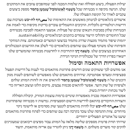
יעילות הפעולה, ביצוע הסוללה ואת שלמות המבנה לפני שמהפכים עוזבים את המתקנים
שלנו. הגישה מקיפה זו מבטיחה שכל
מְשַׁטֵּף לְאַוְטוֹמוֹבִיל שֶׁנִּמְטָן בְּחִבּוּר
מספק ביצועים
עקביים לאורך כל תקופת הפעולה שלו.
אישורים בינלאומיים לביטחון מאששים את התאימות של
مصחף לח-יבש
מערכות עם
דרישות רגולטוריים גלובליות. הרכיבים החשמליים עוברים בדיקות מקיפות כדי לאמת את
הבטיחות שלהן בסביבות ותנאים שונים של פעילות. אמצעי התאמה לסביבה מבטיחים
שכל החומרים ותהליכי הייצור עומדים בתקנים הבינלאומיים sustainability.
יוזמות שיפור מתמיד מונעות שדרוג מתמיד בביצועי המוצרים ובאמינותם. צוות המחקר
והפיתוח שלנו משתף פעולה עם שותפים בינלאומיים כדי לשלב את ההישגים הטכנולוגיים
האחרונים בעיצובים שלנו.
מְשַׁאֵף יָדָנִי
התחייבות זו לחדשנות מבטיחה שהמוצרים שלנו
יישארו בפרוץ הדרך של טכנולוגיית הניקוי הניידת.
אפשרויות התאמה וסימול
אנו מודעים לכך ששווקים שונים דורשים פתרונות מותאמים כדי לענות על דרישות תפעול
ספציפיות ומעדפי אסתטיקה. שירותים מותאמים שלנו מאפשרים לשותפים לשנות מגוון
היבטים של ה
מְשַׁטֵּף לְאַוְטוֹמוֹבִיל שֶׁנִּמְטָן בְּחִבּוּר
להתאים את זה לזהות המותג שלהם
ולציפיות של שוק היעד. אפשר להתאים סכמות צבעים, מיקום הלוגו ועיצוב האריזה כדי
ליצור נוכחות ייחודית בשוק.
אפשרויות התאמה טכנית מאפשרות שינויים ברמות עוצמת המזרק, קיבולת הסוללה
ותצורות החיבורים בהתאם לדרישות היישום הספציפיות. גמישות זו מבטיחה שהפתרונות
שלנו
مصחף לח-יבש
יכלו להיות מותאמים לקטעי שוק מסוימים או ליישומי ניקוי
מיוחדים. צוות ההנדסה שלנו עובד בקרבה רבה עם שותפים כדי לפתח פתרונות מותאמים
שיענו על אתגרים תפעוליים ייחודיים.
שירותי תווית פרטית מספקים שליטה מלאה על המותג עבור מפיצים וייבואנים שמעוניינים
להקים קווי מוצרים משלהם. ה
מְשַׁאֵף יָדָנִי
ניתן להגדיר עם אריזה מותאמת, תיעוד