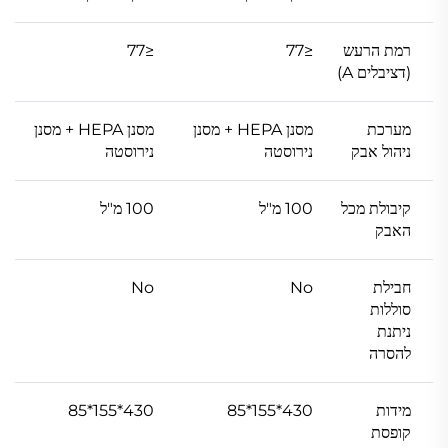
רמת הרעש
≤77
≤77
(דציבלים A)
מערכת
מסנן HEPA + מסנן
מסנן HEPA + מסנן
ניהול אבק
נירוסטה
נירוסטה
קיבולת מכל
100 מ"ל
100 מ"ל
האבק
חבילת
No
No
סוללות
ניתנת
להסרה
מידות
430*155*85
430*155*85
קופסת