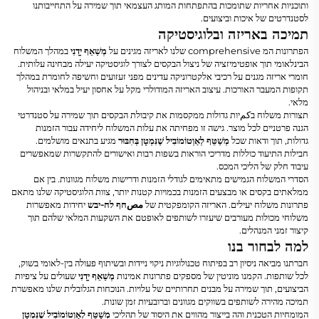
ותוכניות אחריות שתומכות בהתפתחות המותג העצמאי תוך שמירה על התחייבותנו
לסטנדרטים של איכות וביצועים.
תמיכה באריזה ובלוגיסטיקה
הפתרונות המ comprehensive שלנו לאריזה מגינים על
מְשַׁאֵף יָדָנִי
במהלך המשלוח
הבינלאומי תוך אופטימיזציה של ניצול הבקסים לצורך לוגיסטיקה יעילה מבחינה עלותית.
חומרי אריזה מגנים על רכיבי אלקטרוניקה עדינים מפני זעזועים וחשיפה לחומרת במהלך
תקופות המעבר האורכות. עיצוב האריזה המודולרי מקל על אחסון יעיל במלאי ובניהול
מלאי.
תצורות משלוח בكمיות גדולות ממקסמות את קיבולת הבקסים תוך שמירה על סטנדרטי
הגנה פרטניים לכל מוצר. גישה זו מפחיתה את עלות המשלוח ליחידה עבור הזמנות
גדולות, תוך ודאות שכל
מְשַׁטֵּף לְאַוְטוֹמוֹבִיל שֶׁנִּמְטָן בְּחִבּוּר
מגיע בתנאים מושלמים.
חבילות התיעוד כוללות מדריכי הוראות בשפות רבות ואישורים להתקשרות שמאפשרים
עיבוד חלק של הליכי המכס.
הסדרי המשלוח הגמישים מתאימים לגודלי הזמנות ודרישות משלוח מגוונות. בין אם
ממלאתים בקסים או מבצעים הזמנות בכמויות קטנות יותר, צוות הלוגיסטיקה שלנו מתאם
פתרונות משלוח יעילים. האריזה הקומפקטית של
مصחף לח-יבש
יחידות מאפשרות
משלוחי מכולות מעורבים שיעזרו לשותפים לאופטם את השקעות המלאי שלהם תוך
קיצור זמני המנהלים.
למה לבחור בנו
חברתנו מביאה ניסיון רב בפיתוח טכנולוגיות ניקוי ניידות ובשיתוף פעולה בין-לאומי בשוק,
לכל שותפות. הקמנו מוניטין של מספקים פתרונות אמינות
מְשַׁאֵף יָדָנִי
שעולים על ציפיות
הביצועים, תוך שמירה על מבנים תחרותיים של עלויות. הנוכחות הגלובלית שלנו מאפשרת
תמיכה מהירה לשותפים בשווקים מגוונים וברובעיות זמן שונות.
המומחיות הטכנית והה בייצור מהווים את היסוד של תהליכי
מְשַׁטֵּף לְאַוְטוֹמוֹבִיל שֶׁנִּמְטָן