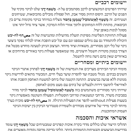
יישומים רכביים
שירותי הפרטים המקצועיים לרכב מסתמכים על ה-
מְשַׁאֵף יָדָנִי
שלנו לניקוי מקיף של
הפנים של הרכב. היסוס החזק מסיר אבק, חול ופסולת מובילים מהכיסאות, שטיחונים
ושטיחים. זה
מְשַׁטֵּף לְאַוְטוֹמוֹבִיל שֶׁנִּמְטָן בְּחִבּוּר
מצליח במיוחד בניקוי מקומות צרים בין
הכיסאות, מתחת ללוח המחוונים ולתוך אזורי הלוח המרכזי, אשר ציוד גדול יותר אינו
מסוגל לנקות באופן יעיל.
פעולות תחזוקת הפליטות מפיקות תועלת מהיעילות ומהנגישות של זה
مصחף לח-יבש
היכולת להתמודד גם עם נוזלים שנספגו וגם עם זבל יבש הופכת אותו לבלתי נפקד ביצועי
ניקוי של כלי רכב מסחריים, משאיות וציוד מיוחד. העיצוב הניתן לטעינה מחדש מבטל את
הצורך במגוון מקורות חשמל חיצוניים, מה שמאפשר פעולות ניקוי באזורים מרוחקים או
באיזורים שאין בהם גישה נוחה לחשמל.
יישומים ביתיים ומסחריים
מומחי הניקוי הביתיים מעריכים את הגמישות של זה
מְשַׁאֵף יָדָנִי
לפתרון אתגרי הניקוי
השונים בבתים. מנזלי מטבח ועד להסרת שיער בעלי חיים, המכשיר מתאים לדרישות ניקוי
מגוונות ללא פגיעה בביצועים. התחנה הקטנה שלו ביחס למשטח האחסון הופכת אותו
לאידיאלי לתושבי דירות ולבעלים של בתים עם מעט מקום לאחסון.
שירותי ניקוי מסחריים משתמשים בזה
מְשַׁטֵּף לְאַוְטוֹמוֹבִיל שֶׁנִּמְטָן בְּחִבּוּר
לניקוי מהיר
בסביבות משרד, מרחבי קמעונאות ומרחבי הוסטליות. הפעולה השקטה מאפשרת ניקוי
בשעות פעילות without להפר את הפעילות הרגילה. זה
مصחף לח-יבש
מוכיח כערך
מיוחד לניקוי מיידי של אירועים מבודדים ולשמירת סטנדרטי הניקיון בין ישיבות הניקוי
העמוק המתוכננות.
אשראי איכות והסכמה
תהליכי הייצור שלנו כוללים מדדי בקרת איכות קפדניים שמבטיחים שכל
מְשַׁאֵף יָדָנִי
עומד
בדרישות הביצועים והבטיחות החמורות ביותר. הליכי בדיקה מרובה נקודות מאשרים את