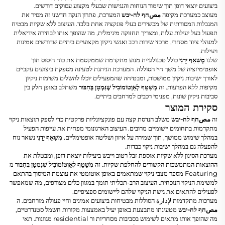
ביצועים יוצאי דופן תוך שימור הנוחות והנגישות שבעלי מקצוע עסוקים דורשים.
מעוצב כמערכת מקיפה
مصחף לח-יבש
המערכת, פתרון הנקה חדשני זה מסיר את
המגבלות המסורתית של מכשירים בעלי פונקציה אחת בלבד. העיצוב ללא שקיות מבטיח
תפעול בעל יעילות עלות, ומצריך תחזוקה מינימלית, מה שהופך אותו לבחירה אידיאלית
למנהלי ציוד מסחרי, מרכזי שירות רכב ואנשי ניקיון מקצועיים ביתיים שדורשים אמינות
ויעילות.
שלנו
מְשַׁאֵף יָדָנִי
כולל טכנולוגיית מנוע מתקדמת שממקסמת את כוח היסוס תוך
אופטימיזציה של משך חיי הסוללה. המערכת הניתנת לטעינה מספקת ביצועים עקביים
לאורך ישיבות ניקיון ממושכות, ומבטיחה שהמפעילים יוכלו להשלים משימות ניקיון
מקיפות ללא הפרעות. זה
מְשַׁטֵּף לְאַוְטוֹמוֹבִיל שֶׁנִּמְטָן בְּחִבּוּר
משתלב באופן חלק בין
סביבות ניקיון שונות, מפנימי רכבים למרחבים ביתיים.
סקירת המוצר
זה
مصחף לח-יבש
משלב הנדסת קצה עם פונקציונליות פרקטית כדי לספק תוצאות ניקוי
מתקדמות בתחומים יישומיים מרובים. העיצוב הארגונומי מפחית את עייפות הפעיל
במהלך שימוש ממושך, תוך שמירה על איזון ושליטה אופטימליים.
מְשַׁאֵף יָדָנִי
נשאר נוח
להפעלה גם במהלך ישיבות ניקוי כבדות.
מערכת הסינון ללא שקיות אוספת זבל רטוב וייבש ביעילות יוצאת דופן, ומבטלת את
ההוצאות המתמשכות הקשורים להחלפת שקיות. זה
מְשַׁטֵּף לְאַוְטוֹמוֹבִיל שֶׁנִּמְטָן בְּחִבּוּר
מ
Featuring מספר מצבי ניקוי שמתאמים באופן אוטומטי את עוצמת המיסוך בהתאם
למשימת הניקוי הנוכחית. העיצוב הרב-תכליתי תומך במגוון כלים מצורפים, מה שמאפשר
לפעילים להתאים את גישת הניקוי שלהם ליישומים ספציפיים.
מערכות מתקדמות لإدارة הסוללות מבטיחות ביצועים אמינים וחיי פעולה מורחבים. ה
مصחף לח-יבש
מטעינתו מתבצעת באופן יעיל באמצעות מקורות חשמל סטנדרטיים,
מה שהופך אותו מתאים לשימוש בסביבות מסחריות ור residential מגוונות. תאי