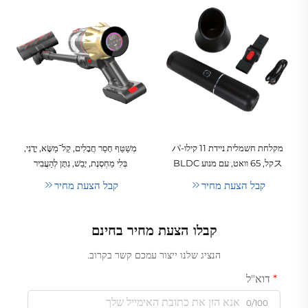
מקלחת חשמלית ניידת 11 קילו-パ
מְשַׁטֵּף חָסֵר חֲבָלִים, קַל־מַשָּׂא, יָדָנִי,
スקל, 65 וואט, עם מנוע BLDC
בְּלִי מַחְסֶנֶת, יָבֵשׁ, נִתָּן לְהַעֲבִיר
שקט, אוטומטית, ללא שקיות,
בְּבַיִת, מְשַׁטֵּף בְּצִירָה, מְשַׁטֵּף צִיקלוֹן
קבל הצעת מחיר
קבל הצעת מחיר
לניקוי רכב, מקלחת ידנית חזקה
לִנְקִיּוֹן חַיּוֹת שֶׁלְּבֵית, שִׁטּוּחִים
ללא فرشות, עם מנוע בלי פחמן,
וּמִשְׁתַּמֵּשׁ בְּבָתִּים וּבַמִּסְעָדוֹת
לשימוש באירוח, דרך פורמט
קבלו הצעת מחיר בחינם
USB
הנציג שלנו ייצור עמכם קשר בקרוב.
דוא"ל
0/100