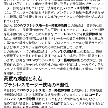
面および用途において優れた清掃性能を発揮する最先端のブラシレスモ
ーター技術を採用しています。洗練された
バッグレス掃除機
デザイン
には、フィルターの目詰まりを防ぎ、メンテナンス頻度を低減させなが
らも最適な吸引性能を維持する先進的なサイクロン分離技術が組み込ま
れています。
強力な
200Wブラシレスモーター搭載掃除機
この製品は、驚異的な効
率で動作し、長時間の連続使用を可能にするとともに、エネルギー消費
を最小限に抑えます。この革新的な
コードレスハンディ真空掃除機
製
品は、長時間の使用時におけるオペレーターの疲労を軽減する人間工学
に基づいた構造を特徴としており、プロフェッショナルな清掃サービス
およびホスピタリティ業界での応用に特に適しています。
この製品のすべての構成部品は、
バッグレス掃除機
この製品は、過酷
な環境下でも一貫した性能を発揮できるよう、綿密に設計・開発されて
います。頑健な
200Wブラシレスモーター搭載掃除機
この技術は、負
荷条件の変化にかかわらず信頼性の高い動作を実現し、一方でインテリ
ジェント電源管理システムがバッテリー寿命を最適化して最大の生産性
を確保します。
高度な機能と利点
ブラシレスモーター技術の卓越性
革新的な
200Wブラシレスモーター搭載掃除機
この技術は、携帯型清
掃機器の設計における画期的な進歩を表しています。これは
コードレ
スハンディ真空掃除機
優れたトルクおよび吸引性能を発揮しながら、
極めて低い騒音および振動レベルで動作するため、ホテルや住宅地など
騒音に配慮が必要な環境に最適です。