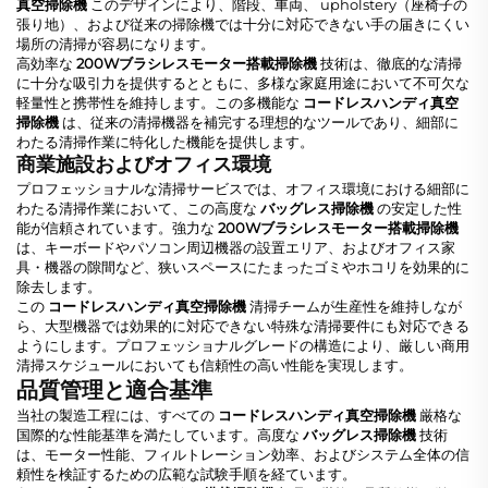
真空掃除機
このデザインにより、階段、車両、 upholstery（座椅子の
張り地）、および従来の掃除機では十分に対応できない手の届きにくい
場所の清掃が容易になります。
高効率な
200Wブラシレスモーター搭載掃除機
技術は、徹底的な清掃
に十分な吸引力を提供するとともに、多様な家庭用途において不可欠な
軽量性と携帯性を維持します。この多機能な
コードレスハンディ真空
掃除機
は、従来の清掃機器を補完する理想的なツールであり、細部に
わたる清掃作業に特化した機能を提供します。
商業施設およびオフィス環境
プロフェッショナルな清掃サービスでは、オフィス環境における細部に
わたる清掃作業において、この高度な
バッグレス掃除機
の安定した性
能が信頼されています。強力な
200Wブラシレスモーター搭載掃除機
は、キーボードやパソコン周辺機器の設置エリア、およびオフィス家
具・機器の隙間など、狭いスペースにたまったゴミやホコリを効果的に
除去します。
この
コードレスハンディ真空掃除機
清掃チームが生産性を維持しなが
ら、大型機器では効果的に対応できない特殊な清掃要件にも対応できる
ようにします。プロフェッショナルグレードの構造により、厳しい商用
清掃スケジュールにおいても信頼性の高い性能を実現します。
品質管理と適合基準
当社の製造工程には、すべての
コードレスハンディ真空掃除機
厳格な
国際的な性能基準を満たしています。高度な
バッグレス掃除機
技術
は、モーター性能、フィルトレーション効率、およびシステム全体の信
頼性を検証するための広範な試験手順を経ています。