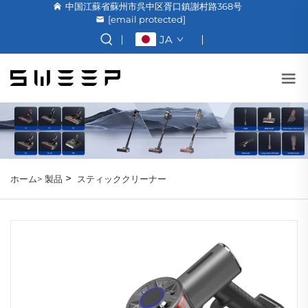
中国江蘇省蘇州市呉中区胥口鎮謝村路368号
[email protected]
JA
>
ホーム>
製品
スティッククリーナー