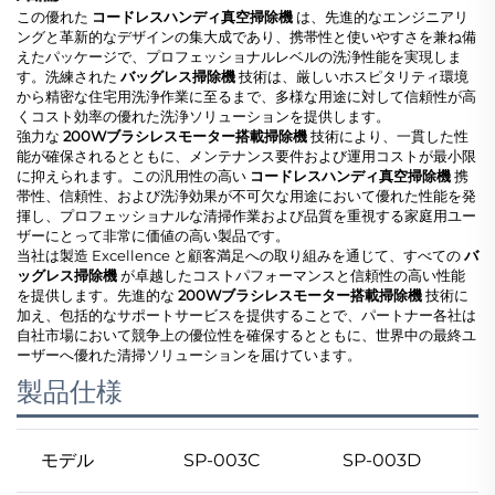
この優れた
コードレスハンディ真空掃除機
は、先進的なエンジニアリ
ングと革新的なデザインの集大成であり、携帯性と使いやすさを兼ね備
えたパッケージで、プロフェッショナルレベルの洗浄性能を実現しま
す。洗練された
バッグレス掃除機
技術は、厳しいホスピタリティ環境
から精密な住宅用洗浄作業に至るまで、多様な用途に対して信頼性が高
くコスト効率の優れた洗浄ソリューションを提供します。
強力な
200Wブラシレスモーター搭載掃除機
技術により、一貫した性
能が確保されるとともに、メンテナンス要件および運用コストが最小限
に抑えられます。この汎用性の高い
コードレスハンディ真空掃除機
携
帯性、信頼性、および洗浄効果が不可欠な用途において優れた性能を発
揮し、プロフェッショナルな清掃作業および品質を重視する家庭用ユー
ザーにとって非常に価値の高い製品です。
当社は製造 Excellence と顧客満足への取り組みを通じて、すべての
バ
ッグレス掃除機
が卓越したコストパフォーマンスと信頼性の高い性能
を提供します。先進的な
200Wブラシレスモーター搭載掃除機
技術に
加え、包括的なサポートサービスを提供することで、パートナー各社は
自社市場において競争上の優位性を確保するとともに、世界中の最終ユ
ーザーへ優れた清掃ソリューションを届けています。
製品仕様
モデル
SP-003C
SP-003D