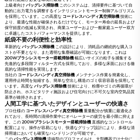
上級者向け
バッグレス掃除機
このシステムは、清掃要件に基づいて自
動的に出力電力を調整するインテリジェントモーター制御アルゴリズム
を採用しています。この高度な
コードレスハンディ真空掃除機
技術に
より、最適な性能が確保されるだけでなく、モーター寿命の延長および
保守頻度の低減も実現され、商業ユーザーおよび一般家庭ユーザー双方
に卓越したコストパフォーマンスを提供します。
紙袋不要の利便性と効率性
革新的な
バッグレス掃除機
この設計により、消耗品の継続的な購入コ
ストが不要となり、また透明な集塵確認が可能になります。これは
200Wブラシレスモーター搭載掃除機
幅広いサイズの粒子を捕集する
先進的な多段階フィルター方式を採用しており、多様な床面における徹
底的な清掃性能を実現します。
当社の
コードレスハンディ真空掃除機
メンテナンス作業を簡素化し、
運用停止時間を短縮する、簡単な空出し構造のゴミ収容容器を採用して
います。高度な
バッグレス掃除機
技術により、粉塵やゴミの再循環が
防止され、ホスピタリティ施設および住宅向けに不可欠な室内空気品質
基準が維持されます。
人間工学に基づいたデザインとユーザーの快適さ
プロ仕様の
コードレスハンディ真空掃除機
重量配分が慎重に最適化さ
れており、長時間の清掃作業中にオペレーターの疲労を最小限に抑えま
す。この
200Wブラシレスモーター搭載掃除機
直感的なコントロール
配置により、操作が容易になり、快適なグリップ設計により、多様な清
掃用途においても確実なハンドリングが可能です。
この
バッグレス掃除機
流線型のプロファイルは、大型機器では十分に