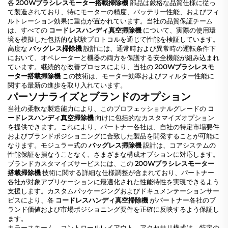
各
200Wブラシレスモーター搭載掃除機
部品は厳格な品質仕様に従っ
て製造されており、特にモーターの精度、バッテリー性能、およびフィ
ルトレーション効果に重点が置かれています。当社の品質保証チーム
は、すべての
コードレスハンディ真空掃除機
について、実際の使用環
境を模擬した包括的な試験プロトコルを通じて性能を検証しています。
高度な
バッグレス掃除機
設計には、通常時および異常時の運転条件下
において、オペレーターと機器の両方を保護する安全機能が組み込まれ
ています。継続的な改善プロセスにより、当社の
200Wブラシレスモ
ーター搭載掃除機
この技術は、モーター効率およびフィルター性能に
関する最新の進歩を取り入れています。
パーソナライズとブランドのオプション
当社の柔軟な製造能力により、このプロフェッショナルグレードの
コ
ードレスハンディ真空掃除機
向けに包括的なカスタマイズオプション
を提供できます。これにより、パートナー各社は、自社の特定市場要件
およびブランドポジショニングに合致した製品を開発することが可能に
なります。モジュラー式の
バッグレス掃除機
設計は、コアシステムの
性能保証を損なうことなく、さまざまな構成オプションに対応します。
ブランドカスタマイズサービスには、この
200Wブラシレスモーター
搭載掃除機
技術に関する詳細な仕様調整が含まれており、パートナー
各社が対象アプリケーションに最適化された性能特性を実現できるよう
支援します。カスタムパッケージングおよびドキュメンテーションサー
ビスにより、各
コードレスハンディ真空掃除機
がパートナー各社のブ
ランド価値および市場ポジショニング要件を正確に反映するよう保証し
ます。
カラースキーム、コントロールレイアウト、アクセサリ構成は、特定の