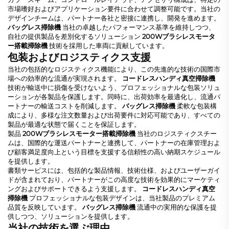
市場嗜好およびアプリケーション要件に合わせて調整可能です。当社の
デザインチームは、パートナー各社と密接に連携し、開発を進めます。
バッグレス掃除機
当社の卓越したパフォーマンス基準を維持しつつ、
自社の提供製品を差別化するソリューション
200Wブラシレスモータ
ー搭載掃除機
技術を採用した車両に貢献しています。
包装およびロジスティクス支援
当社の包括的なロジスティクス機能により、この先進的な技術の国際市
場への効率的な流通が実現されます。
コードレスハンディ真空掃除機
技術が輸送中に損傷を受けないよう、プロフェッショナルな包装ソリュ
ーションが各製品を保護します。同時に、出荷効率を最適化し、流通パ
ートナーの輸送コストを削減します。
バッグレス掃除機
柔軟な包装構
成により、多様な注文数量および出荷要件に対応可能であり、すべての
製品が最適な状態で届くことを保証します。
製品
200Wブラシレスモーター搭載掃除機
当社のロジスティクスチー
ムは、国際的な運送パートナーと連携して、パートナーの在庫管理およ
び顧客満足度向上という目標を支援する信頼性の高い納期スケジュール
を提供します。
書類サービスには、包括的な製品情報、技術仕様、およびユーザーガイ
ドが含まれており、パートナーがこの高度な技術を効果的にマーケティ
ングおよびサポートできるよう支援します。
コードレスハンディ真空
掃除機
プロフェッショナルな包装デザインは、当社製品のプレミアム
品質を反映しています。
バッグレス掃除機
流通中の実用的な保護を提
供しつつ、ソリューションを提供します。
当社の技術を選ぶ理由