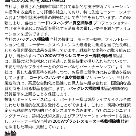
当社は、厳選された国際市場に向けて革新的な洗浄技術ソリューション
を提供する企業として評価を確立しており、特に先進モーター・システ
ムおよび携帯型洗浄機器の開発において専門性を有しています。この経
験により、当社は
コードレスハンディ真空掃除機
プロフェッショナル
向け洗浄用途および品質を重視する消費者の厳しい要件を満たすソリュ
ーションを提供できます。
当社の
バッグレス掃除機
当社の技術は、モーター効率、フィルトレー
ション性能、ユーザーエクスペリエンスの最適化に焦点を当てた長年に
わたる研究開発の成果を反映しています。継続的な改善への取り組みに
より、当社のすべての
200Wブラシレスモーター搭載掃除機
製品に
は、最新の洗浄技術および卓越した製造技術が採り入れられています。
主要な部品サプライヤーとのグローバルなパートナーシップにより、当
社は一貫した品質基準を維持しつつ、お客様に競争力のある価値を提供
しています。
コードレスハンディ真空掃除機
ソリューション。当社の
製造能力は、高度な自動化と熟練した職人技を組み合わせ、国際的な品
質期待を上回る製品を提供します。
バッグレス掃除機
製品が国際的な
品質基準を上回ることを保証します。
技術サポートサービスにより、パートナー様は製品ライフサイクル全体
にわたり包括的な支援を受けることができます。これは、初期の仕様策
定から継続的な技術的ガイダンスまでを含みます。当社のエンジニアリ
ングチームは、詳細な技術文書およびアプリケーションサポートを提供
し、パートナー様が当社の
200Wブラシレスモーター搭載掃除機
技術
を採用した車両に貢献しています。
結論