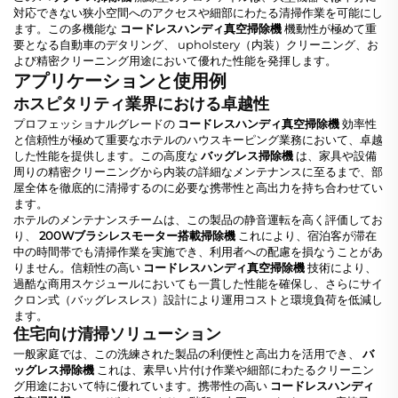
対応できない狭小空間へのアクセスや細部にわたる清掃作業を可能にし
ます。この多機能な
コードレスハンディ真空掃除機
機動性が極めて重
要となる自動車のデタリング、 upholstery（内装）クリーニング、お
よび精密クリーニング用途において優れた性能を発揮します。
アプリケーションと使用例
ホスピタリティ業界における卓越性
プロフェッショナルグレードの
コードレスハンディ真空掃除機
効率性
と信頼性が極めて重要なホテルのハウスキーピング業務において、卓越
した性能を提供します。この高度な
バッグレス掃除機
は、家具や設備
周りの精密クリーニングから内装の詳細なメンテナンスに至るまで、部
屋全体を徹底的に清掃するのに必要な携帯性と高出力を持ち合わせてい
ます。
ホテルのメンテナンスチームは、この製品の静音運転を高く評価してお
り、
200Wブラシレスモーター搭載掃除機
これにより、宿泊客が滞在
中の時間帯でも清掃作業を実施でき、利用者への配慮を損なうことがあ
りません。信頼性の高い
コードレスハンディ真空掃除機
技術により、
過酷な商用スケジュールにおいても一貫した性能を確保し、さらにサイ
クロン式（バッグレスレス）設計により運用コストと環境負荷を低減し
ます。
住宅向け清掃ソリューション
一般家庭では、この洗練された製品の利便性と高出力を活用でき、
バ
ッグレス掃除機
これは、素早い片付け作業や細部にわたるクリーニン
グ用途において特に優れています。携帯性の高い
コードレスハンディ