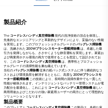
製品紹介
The
コードレスハンディ真空掃除機
現代の洗浄技術の頂点を体現し、
先進的なエンジニアリングと革新的なデザインにより、妥協のない性能
を実現します。このプロフェッショナルグレードの
バッグレス掃除機
は、洗練された
200Wブラシレスモーター搭載掃除機
は、卓越した吸
引力を発揮しながらも、ささやくような静音運転を実現します。家庭お
よび商業用ホテル環境の両方で使用することを想定して設計されてお
り、この
コードレスハンディ真空掃除機
は、携帯性とプロフェッショ
ナルグレードの清掃性能を兼ね備えています。
当社の
バッグレス掃除機
従来の紙パック式システムに伴う継続的なコ
ストおよび環境負荷を解消するとともに、高度な
200Wブラシレスモ
ーター搭載掃除機
この技術により、長時間の清掃作業中でも一貫した
性能が確保されます。インテリジェントなバッテリー管理システムが電
力配分を最適化し、これにより
コードレスハンディ真空掃除機
厳しい
商用用途およびこだわりの強い家庭用ユーザーの両方にとって理想的な
ソリューションとなります。
製品概要
このプレミアム
コードレスハンディ真空掃除機
この製品は、多様な床