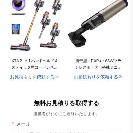
X7A 2-in-1 ハンドヘルド＆
携帯型・11kPa・65Wブラ
スティック型コードレスブ
シレスモーター搭載ミニカ
ラシレスモーター掃除機
ー用バッジレス・ドライ・
お見積もりを依頼する
お見積もりを依頼する
（車載・家庭用）
自動ハンドヘルド掃除機
（USB充電式バッテリー／
低騒音）：ホテルおよび家
庭用
無料お見積りを取得する
担当者がすぐにご連絡いたします。
メール