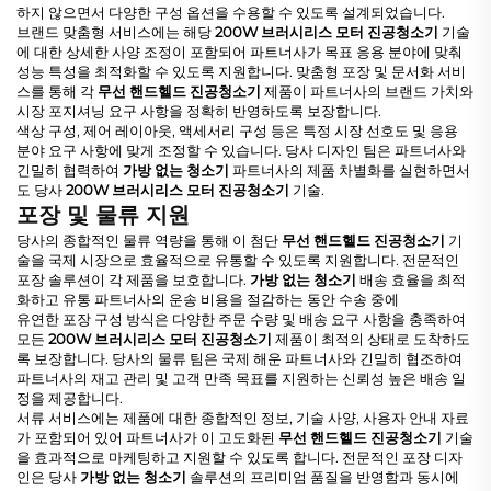
하지 않으면서 다양한 구성 옵션을 수용할 수 있도록 설계되었습니다.
브랜드 맞춤형 서비스에는 해당
200W 브러시리스 모터 진공청소기
기술
에 대한 상세한 사양 조정이 포함되어 파트너사가 목표 응용 분야에 맞춰
성능 특성을 최적화할 수 있도록 지원합니다. 맞춤형 포장 및 문서화 서비
스를 통해 각
무선 핸드헬드 진공청소기
제품이 파트너사의 브랜드 가치와
시장 포지셔닝 요구 사항을 정확히 반영하도록 보장합니다.
색상 구성, 제어 레이아웃, 액세서리 구성 등은 특정 시장 선호도 및 응용
분야 요구 사항에 맞게 조정할 수 있습니다. 당사 디자인 팀은 파트너사와
긴밀히 협력하여
가방 없는 청소기
파트너사의 제품 차별화를 실현하면서
도 당사
200W 브러시리스 모터 진공청소기
기술.
포장 및 물류 지원
당사의 종합적인 물류 역량을 통해 이 첨단
무선 핸드헬드 진공청소기
기
술을 국제 시장으로 효율적으로 유통할 수 있도록 지원합니다. 전문적인
포장 솔루션이 각 제품을 보호합니다.
가방 없는 청소기
배송 효율을 최적
화하고 유통 파트너사의 운송 비용을 절감하는 동안 수송 중에
유연한 포장 구성 방식은 다양한 주문 수량 및 배송 요구 사항을 충족하여
모든
200W 브러시리스 모터 진공청소기
제품이 최적의 상태로 도착하도
록 보장합니다. 당사의 물류 팀은 국제 해운 파트너사와 긴밀히 협조하여
파트너사의 재고 관리 및 고객 만족 목표를 지원하는 신뢰성 높은 배송 일
정을 제공합니다.
서류 서비스에는 제품에 대한 종합적인 정보, 기술 사양, 사용자 안내 자료
가 포함되어 있어 파트너사가 이 고도화된
무선 핸드헬드 진공청소기
기술
을 효과적으로 마케팅하고 지원할 수 있도록 합니다. 전문적인 포장 디자
인은 당사
가방 없는 청소기
솔루션의 프리미엄 품질을 반영함과 동시에