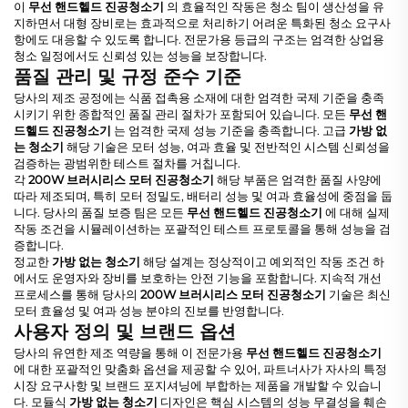
이
무선 핸드헬드 진공청소기
의 효율적인 작동은 청소 팀이 생산성을 유
지하면서 대형 장비로는 효과적으로 처리하기 어려운 특화된 청소 요구사
항에도 대응할 수 있도록 합니다. 전문가용 등급의 구조는 엄격한 상업용
청소 일정에서도 신뢰성 있는 성능을 보장합니다.
품질 관리 및 규정 준수 기준
당사의 제조 공정에는 식품 접촉용 소재에 대한 엄격한 국제 기준을 충족
시키기 위한 종합적인 품질 관리 절차가 포함되어 있습니다. 모든
무선 핸
드헬드 진공청소기
는 엄격한 국제 성능 기준을 충족합니다. 고급
가방 없
는 청소기
해당 기술은 모터 성능, 여과 효율 및 전반적인 시스템 신뢰성을
검증하는 광범위한 테스트 절차를 거칩니다.
각
200W 브러시리스 모터 진공청소기
해당 부품은 엄격한 품질 사양에
따라 제조되며, 특히 모터 정밀도, 배터리 성능 및 여과 효율성에 중점을 둡
니다. 당사의 품질 보증 팀은 모든
무선 핸드헬드 진공청소기
에 대해 실제
작동 조건을 시뮬레이션하는 포괄적인 테스트 프로토콜을 통해 성능을 검
증합니다.
정교한
가방 없는 청소기
해당 설계는 정상적이고 예외적인 작동 조건 하
에서도 운영자와 장비를 보호하는 안전 기능을 포함합니다. 지속적 개선
프로세스를 통해 당사의
200W 브러시리스 모터 진공청소기
기술은 최신
모터 효율성 및 여과 성능 분야의 진보를 반영합니다.
사용자 정의 및 브랜드 옵션
당사의 유연한 제조 역량을 통해 이 전문가용
무선 핸드헬드 진공청소기
에 대한 포괄적인 맞춤화 옵션을 제공할 수 있어, 파트너사가 자사의 특정
시장 요구사항 및 브랜드 포지셔닝에 부합하는 제품을 개발할 수 있습니
다. 모듈식
가방 없는 청소기
디자인은 핵심 시스템의 성능 무결성을 훼손