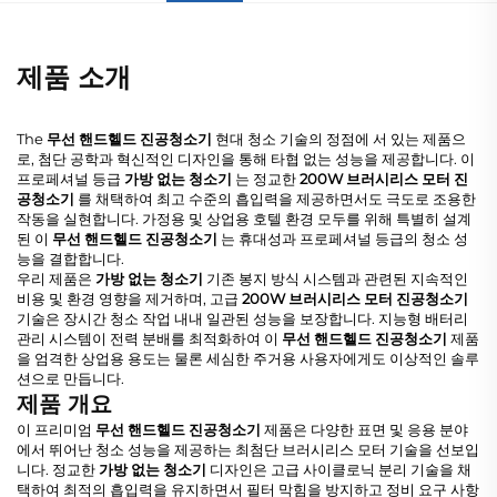
제품 소개
The
무선 핸드헬드 진공청소기
현대 청소 기술의 정점에 서 있는 제품으
로, 첨단 공학과 혁신적인 디자인을 통해 타협 없는 성능을 제공합니다. 이
프로페셔널 등급
가방 없는 청소기
는 정교한
200W 브러시리스 모터 진
공청소기
를 채택하여 최고 수준의 흡입력을 제공하면서도 극도로 조용한
작동을 실현합니다. 가정용 및 상업용 호텔 환경 모두를 위해 특별히 설계
된 이
무선 핸드헬드 진공청소기
는 휴대성과 프로페셔널 등급의 청소 성
능을 결합합니다.
우리 제품은
가방 없는 청소기
기존 봉지 방식 시스템과 관련된 지속적인
비용 및 환경 영향을 제거하며, 고급
200W 브러시리스 모터 진공청소기
기술은 장시간 청소 작업 내내 일관된 성능을 보장합니다. 지능형 배터리
관리 시스템이 전력 분배를 최적화하여 이
무선 핸드헬드 진공청소기
제품
을 엄격한 상업용 용도는 물론 세심한 주거용 사용자에게도 이상적인 솔루
션으로 만듭니다.
제품 개요
이 프리미엄
무선 핸드헬드 진공청소기
제품은 다양한 표면 및 응용 분야
에서 뛰어난 청소 성능을 제공하는 최첨단 브러시리스 모터 기술을 선보입
니다. 정교한
가방 없는 청소기
디자인은 고급 사이클로닉 분리 기술을 채
택하여 최적의 흡입력을 유지하면서 필터 막힘을 방지하고 정비 요구 사항