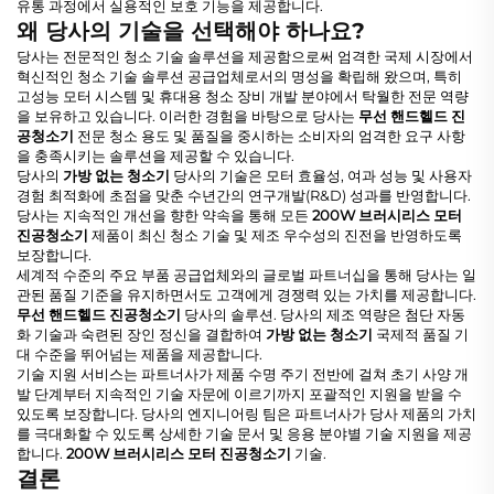
유통 과정에서 실용적인 보호 기능을 제공합니다.
왜 당사의 기술을 선택해야 하나요?
당사는 전문적인 청소 기술 솔루션을 제공함으로써 엄격한 국제 시장에서
혁신적인 청소 기술 솔루션 공급업체로서의 명성을 확립해 왔으며, 특히
고성능 모터 시스템 및 휴대용 청소 장비 개발 분야에서 탁월한 전문 역량
을 보유하고 있습니다. 이러한 경험을 바탕으로 당사는
무선 핸드헬드 진
공청소기
전문 청소 용도 및 품질을 중시하는 소비자의 엄격한 요구 사항
을 충족시키는 솔루션을 제공할 수 있습니다.
당사의
가방 없는 청소기
당사의 기술은 모터 효율성, 여과 성능 및 사용자
경험 최적화에 초점을 맞춘 수년간의 연구개발(R&D) 성과를 반영합니다.
당사는 지속적인 개선을 향한 약속을 통해 모든
200W 브러시리스 모터
진공청소기
제품이 최신 청소 기술 및 제조 우수성의 진전을 반영하도록
보장합니다.
세계적 수준의 주요 부품 공급업체와의 글로벌 파트너십을 통해 당사는 일
관된 품질 기준을 유지하면서도 고객에게 경쟁력 있는 가치를 제공합니다.
무선 핸드헬드 진공청소기
당사의 솔루션. 당사의 제조 역량은 첨단 자동
화 기술과 숙련된 장인 정신을 결합하여
가방 없는 청소기
국제적 품질 기
대 수준을 뛰어넘는 제품을 제공합니다.
기술 지원 서비스는 파트너사가 제품 수명 주기 전반에 걸쳐 초기 사양 개
발 단계부터 지속적인 기술 자문에 이르기까지 포괄적인 지원을 받을 수
있도록 보장합니다. 당사의 엔지니어링 팀은 파트너사가 당사 제품의 가치
를 극대화할 수 있도록 상세한 기술 문서 및 응용 분야별 기술 지원을 제공
합니다.
200W 브러시리스 모터 진공청소기
기술.
결론