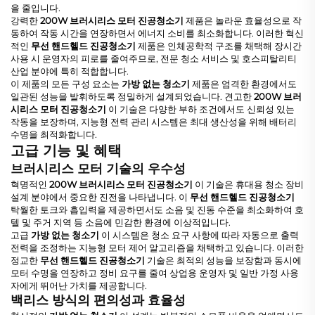
을 줄입니다.
강력한
200W 브러시리스 모터 진공청소기
제품은 놀라운 효율성으로 작
동하여 작동 시간을 연장하면서 에너지 소비를 최소화합니다. 이러한 혁신
적인
무선 핸드헬드 진공청소기
제품은 인체공학적 구조를 채택해 장시간
사용 시 운영자의 피로를 줄여주므로, 전문 청소 서비스 및 호스피탈리티
산업 분야에 특히 적합합니다.
이 제품의 모든 구성 요소는
가방 없는 청소기
제품은 엄격한 환경에서도
일관된 성능을 발휘하도록 정밀하게 설계되었습니다. 견고한
200W 브러
시리스 모터 진공청소기
이 기술은 다양한 부하 조건에서도 신뢰성 있는
작동을 보장하며, 지능형 전력 관리 시스템은 최대 생산성을 위해 배터리
수명을 최적화합니다.
고급 기능 및 혜택
브러시리스 모터 기술의 우수성
혁명적인
200W 브러시리스 모터 진공청소기
이 기술은 휴대용 청소 장비
설계 분야에서 중요한 진전을 나타냅니다. 이
무선 핸드헬드 진공청소기
탁월한 토크와 흡입력을 제공하면서도 소음 및 진동 수준을 최소화하여 호
텔 및 주거 지역 등 소음에 민감한 환경에 이상적입니다.
고급
가방 없는 청소기
이 시스템은 청소 요구 사항에 따라 자동으로 출력
전력을 조정하는 지능형 모터 제어 알고리즘을 채택하고 있습니다. 이러한
정교한
무선 핸드헬드 진공청소기
기술은 최적의 성능을 보장함과 동시에
모터 수명을 연장하고 정비 요구를 줄여 상업용 운영자 및 일반 가정 사용
자에게 뛰어난 가치를 제공합니다.
백리스 방식의 편의성과 효율성