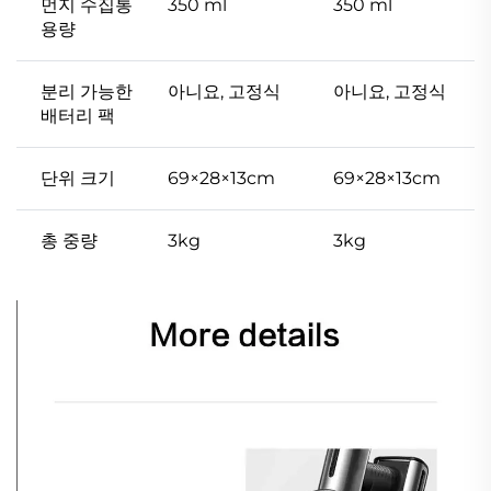
먼지 수집통
350 ml
350 ml
용량
분리 가능한
아니요, 고정식
아니요, 고정식
배터리 팩
단위 크기
69×28×13cm
69×28×13cm
총 중량
3kg
3kg