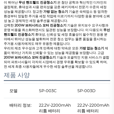
이 뛰어난
무선 핸드헬드 진공청소기
은 첨단 공학과 혁신적인 디자인의
결정체로, 휴대성과 사용 편의성을 갖춘 패키지에서 전문가 수준의 세정
성능을 제공합니다. 정교한
가방 없는 청소기
기술은 숙박업소 등 엄격한
환경부터 정밀한 주거용 세정 작업에 이르기까지 다양한 응용 분야에 신뢰
성 높고 경제적인 세정 솔루션을 제공합니다.
강력한
200W 브러시리스 모터 진공청소기
기술은 유지보수 요구사항과
운영 비용을 최소화하면서도 일관된 성능을 보장합니다. 이 다용도의
무선
핸드헬드 진공청소기
휴대성, 신뢰성 및 세정 효율성이 필수적인 응용 분
야에서 뛰어난 성능을 발휘하여 전문 청소 업무는 물론 품질을 중시하는
주거용 사용자에게도 매우 유용한 제품입니다.
우리의 제조 우수성과 고객 만족에 대한 약속은 모든
가방 없는 청소기
제
품이 뛰어난 가치와 신뢰할 수 있는 성능을 제공함을 보장합니다. 고급
200W 브러시리스 모터 진공청소기
기술과 포괄적인 지원 서비스가 결합
되어 파트너사들이 각자의 시장에서 경쟁 우위를 확보할 수 있도록 하며,
전 세계 최종 사용자들에게 우수한 세정 솔루션을 제공합니다.
제품 사양
모델
SP-003C
SP-003D
배터리 정보:
22.2V-2200mAh
22.2V-2200mAh
리튬 배터리
리튬 배터리