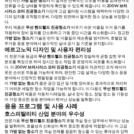
혁신적인
가방 없는 청소기
이 설계는 반복적인 소모품 비용을 없애면서도
잔류물 수집 상태를 투명하게 확인할 수 있도록 해줍니다. 이
200W 브러
시리스 모터 진공청소기
다단계 고급 필터링 시스템을 채택하여 다양한 크
기의 입자를 포착함으로써, 다양한 표면에서 철저한 청소 성능을 보장합니
다.
우리 제품은
무선 핸드헬드 진공청소기
비우기 쉬운 이물질 수거 용기를
적용하여 정비 절차를 간소화하고 가동 중단 시간을 최소화합니다. 정교한
가방 없는 청소기
기술은 먼지 및 이물질의 재순환을 방지하여, 호텔업 및
주거용 응용 분야에서 필수적인 실내 공기 질 기준을 유지합니다.
에르고노믹 디자인 및 사용자 편리성
이 전문가용 등급의
무선 핸드헬드 진공청소기
정밀하게 균형 잡힌 무게
분포를 특징으로 하여 장시간 청소 작업 중 운영자의 피로를 최소화합니
다. 이
200W 브러시리스 모터 진공청소기
제품의 직관적인 조작 레이아
웃은 손쉬운 작동을 가능하게 하며, 편안한 그립 설계는 다양한 청소 응용
분야에서 안정적인 핸들링을 보장합니다.
이
가방 없는 청소기
좁은 공간 접근 및 대형 장비로는 효과적으로 처리하
기 어려운 세밀한 청소 작업을 가능하게 합니다. 이 다용도
무선 핸드헬드
진공청소기
제품은 자동차 디테일링, 실내 장식 청소, 정밀 청소 등 기동성
이 가장 중요한 응용 분야에서 뛰어난 성능을 발휘합니다.
응용 프로그램 및 사용 사례
호스피탈리티 산업 분야의 우수성
전문가용
무선 핸드헬드 진공청소기
호텔 객실 청소 업무에서 뛰어난 성능
을 발휘하며, 효율성과 신뢰성이 특히 중요한 환경에 적합합니다. 이 고급
형
가방 없는 청소기
은 객실 전체를 꼼꼼히 청소할 수 있는 휴대성과 강력