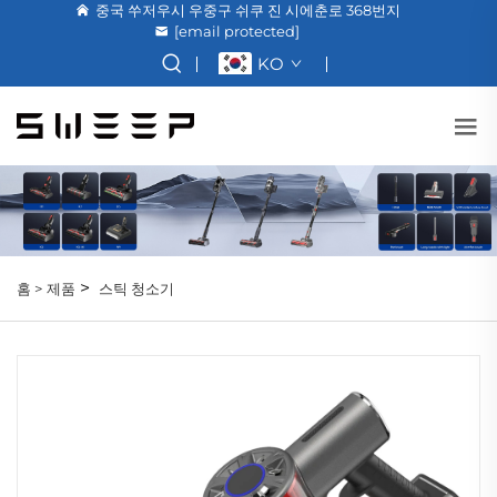
중국 쑤저우시 우중구 쉬쿠 진 시에춘로 368번지
[email protected]
KO
>
홈 >
제품
스틱 청소기