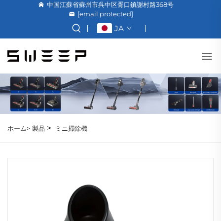
中国江蘇省蘇州市呉中区胥口鎮謝村路368号
[email protected]
JA
>
ホーム>
製品
ミニ掃除機