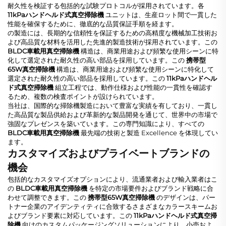
耐久性を検証する包括的な試験プロトコルが採用されています。各
11kPaハンドヘルド式真空掃除機
ユニットは、生産ロット間で一貫した
性能を確保するために、徹底的な品質保証手順を経ます。
の製造には、長期的な信頼性を保証するための高精度な機械加工技術お
よび高品質な材料を活用した先進的製造技術が採用されています。この
BLDC車載用真空掃除機
構造は、商業用途および頻繁な使用シーンに特
化して選定された耐久性の高い部品を採用しています。この
携帯型
65W真空掃除機
構造は、商業用途および頻繁な使用シーンに特化して
選定された耐久性の高い部品を採用しています。この
11kPaハンドヘル
ド式真空掃除機
組立工程では、動作仕様および性能の一貫性を確認す
るため、複数の検査ポイントが設けられています。
当社は、国際的な掃除機製造において豊富な実績を有しており、一貫し
た高品質な製品供給および革新的な製品開発を通じて、世界中の市場で
強固なプレゼンスを築いています。この専門知識により、すべての
BLDC車載用真空掃除機
最先端の技術と製造 Excellence を体現してい
ます。
カスタマイズおよびプライベートブランドの
機会
包括的なカスタマイズオプションにより、流通業者および輸入業者はこ
の
BLDC車載用真空掃除機
を特定の市場要件およびブランド戦略に合
わせて調整できます。この
携帯型65W真空掃除機
のデザインは、パー
トナー企業のアイデンティティに合致するさまざまなカラースキームお
よびブランド要素に対応しています。この
11kPaハンドヘルド式真空掃
除機
向けのカスタムパッケージングソリューションにより、小売およ