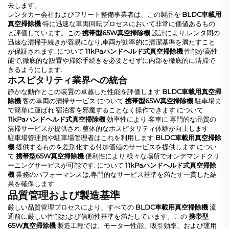
去します。
レンタカー会社およびフリート整備事業者は、この製品を
BLDC車載用
真空掃除機
特に迅速な車両回転プロセスにおいて非常に価値あるもの
と評価しています。この
携帯型65W真空掃除機
設計により,レンタ間の
迅速な清掃手続きが容易になり,車両が効率的に清潔基準を満たすこと
が保証されます. について
11kPaハンドヘルド式真空掃除機
性能が高性
能で,徹底的な設置や掃除手続きを必要とせずに内部を徹底的に清掃で
きるようにします.
ホスピタリティ業界への統合
静かな動作とこの装置の卓越した性能を評価します
BLDC車載用真空掃
除機
客の車両の清掃サービス について
携帯型65W真空掃除機
駐車場ま
で簡単に運ばれ 宿泊客を邪魔することなく操作できます について
11kPaハンドヘルド式真空掃除機
効率性により 客車に 専門的な品質の
清掃サービスが提供され 整体的なホスピタリティ体験が向上します
駐車場管理員や駐車場管理者はこれを利用します
BLDC車載用真空掃除
機
提供するものを差別化する付加価値のサービスを提供します につい
て
携帯型65W真空掃除機
便利性により,様々な場所でオンデマンドクリ
ーニングサービスが可能です. について
11kPaハンドヘルド式真空掃除
機
業務のパフォーマンスは,専門的なサービス基準を満たす一貫した結
果を確保します.
品質管理および製造基準
厳しい品質管理プロセスにより、すべての
BLDC車載用真空掃除機
流
通前に厳しい性能および信頼性基準を満たしています。この
携帯型
65W真空掃除機
製造工程では、モーター性能、吸引効率、および運用