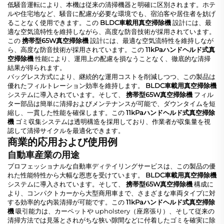
低騒音運転により、本機は従来の清掃機器と明確に区別されます。ホテ
ルや住宅地など、騒音に配慮が必要な環境でも、宿泊客や居住者を妨げ
ることなく使用できます。この
BLDC車載用真空掃除機
設計には、最
適な空気流特性を維持しながら、高度な防音技術が採用されています。
この
携帯型65W真空掃除機
設計には、最適な空気流特性を維持しなが
ら、高度な防音技術が採用されています。この
11kPaハンドヘルド式真
空掃除機
性能により、運用上の配慮を損なうことなく、徹底的な清掃
結果が得られます。
バッグレス方式により、継続的な運用コストを削減しつつ、この製品は
優れたフィルトレーション効率を維持します。
BLDC車載用真空掃除機
システムに導入されています。そして、
携帯型65W真空掃除機
フィル
ター部品は簡単に清掃およびメンテナンスが可能で、ダウンタイムを短
縮し、一貫した性能を確保します。この
11kPaハンドヘルド式真空掃除
機
ゴミ収集システムは透明構造を採用しており、作業者が収集量を視
認して清掃サイクルを最適化できます。
商業的応用および使用例
自動車産業の用途
プロフェッショナルな自動車ディテイリングサービスは、この製品の優
れた性能特性から大幅な恩恵を受けています。
BLDC車載用真空掃除機
システムに導入されています。そして、
携帯型65W真空掃除機
構成に
より、コンパクトカーから大型商用車まで、さまざまな車両タイプに対
する効率的な内装清掃が可能です。この
11kPaハンドヘルド式真空掃除
機
吸引能力は、カーペットや upholstery（座席張り）、そして従来の
清掃方法では見落とされがちな狭い隙間などに付着したゴミを確実に除