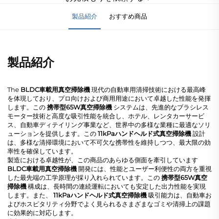
製品紹介
おすすめ商品
製品紹介
The
BLDC車載用真空掃除機
現代の自動車用清掃技術における最高峰
を体現しており、プロ向けおよび商用用途において卓越した性能を発揮
します。この
携帯型65W真空掃除機
システムは、先進的なブラシレス
モーター技術と高度な吸引性能を統合し、ホテル、レンタカーサービ
ス、自動車ディテイリング事業など、世界中の多様な業種に最適なソリ
ューションを提供します。この
11kPaハンドヘルド式真空掃除機
設計
は、多様な清掃環境において不可欠な携帯性を維持しつつ、最大限の効
率性を確保しています。
製造における卓越性が、この商品のあらゆる側面を牽引しています
BLDC車載用真空掃除機
開発には、性能とユーザー利便性の両方を重視
した最先端の工学原理が採り入れられています。この
携帯型65W真空
掃除機
構成は、長時間の連続運転においても安定した出力性能を実現
します。また、
11kPaハンドヘルド式真空掃除機
吸引能力は、自動車お
よびホスピタリティ分野でよく見られるさまざまなゴミや清掃上の課題
に効果的に対応します。