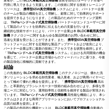
業者が、この
BLDC車載用真空掃除機
技術を自社のターゲット市場へ
円滑に導入できるよう支援します。この技術に関する技術トレーニング
リソースは、
携帯型65W真空掃除機
システムにより、パートナー企業
のチームが製品の機能を正しく理解し、顧客に対して効果的なサポート
を提供できるようになります。この製品のためのマーケティング資料
は、
11kPaハンドヘルド式真空掃除機
パートナーがエンドユーザーに対
して製品のメリットを効果的に伝えるための支援を行います。
継続的な技術サポートにより、パートナー企業は本
BLDC車載用真空掃
除機
テクノロジーに関するあらゆる製品関連のお問い合わせに対し、
迅速な支援を受けることができます。また、
携帯型65W真空掃除機
プ
ラットフォームに対する定期的な製品アップデートおよび改良により、
パートナー企業は常に最新の技術にアクセスできる状態を維持します。
「
11kPaハンドヘルド式真空掃除機
システム」における共同開発の機会
を通じて、パートナー企業は市場からのフィードバックに基づき、今後
の製品強化に積極的に貢献できます。
結論
この先進的な
BLDC車載用真空掃除機
このテクノロジーは、優れた洗
浄ソリューションを求める卸売業者、輸入業者、および商用バイヤーに
とって極めて優れた機会を提供します。「
携帯型65W真空掃除機
高出
力」と革新的なブラシレスモーター技術の組み合わせにより、多様な市
場ニーズに対応しつつ、運用効率性と信頼性を維持する製品が実現され
ています。
11kPaハンドヘルド式真空掃除機
高性能な機能により、本シ
ステムはさまざまな商用アプリケーションにおいてプロフェッショナル
品質の結果を提供します。
この製品の包括的な機能セットは、
BLDC車載用真空掃除機
自動車の