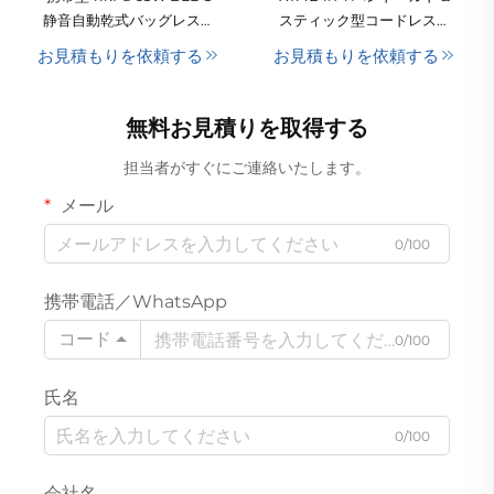
静音自動乾式バッグレスレ
スティック型コードレスブ
ス車載用真空掃除機、強力
ラシレスモーター掃除機
お見積もりを依頼する
お見積もりを依頼する
ハンドヘルドブラシレスモ
（車載・家庭用）
ーター搭載、USB給電対応
（ホテル用途向け）
無料お見積りを取得する
担当者がすぐにご連絡いたします。
メール
0/100
携帯電話／WhatsApp
コード
0/100
氏名
0/100
会社名