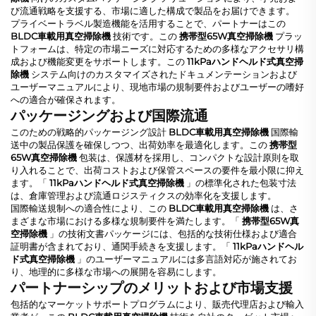
び流通戦略を支援する、市場に適した構成で製品をお届けできます。
プライベートラベル製造機能を活用することで、パートナーはこの
BLDC車載用真空掃除機
技術です。この
携帯型65W真空掃除機
プラッ
トフォームは、特定の市場ニーズに対応するための多様なアクセサリ構
成および機能変更をサポートします。この
11kPaハンドヘルド式真空掃
除機
システム向けのカスタマイズされたドキュメンテーションおよび
ユーザーマニュアルにより、現地市場の規制要件およびユーザーの嗜好
への適合が確保されます。
パッケージングおよび国際流通
このための戦略的パッケージング設計
BLDC車載用真空掃除機
国際輸
送中の製品保護を確保しつつ、出荷効率を最適化します。この
携帯型
65W真空掃除機
包装は、保護材を採用し、コンパクトな設計原則を取
り入れることで、出荷コストおよび保管スペースの要件を最小限に抑え
ます。「
11kPaハンドヘルド式真空掃除機
」の標準化された包装寸法
は、倉庫管理および流通ロジスティクスの効率化を支援します。
国際輸送規制への適合性により、この
BLDC車載用真空掃除機
は、さ
まざまな市場における多様な規制要件を満たします。「
携帯型65W真
空掃除機
」の技術文書パッケージには、包括的な技術仕様および適合
証明書が含まれており、通関手続きを支援します。「
11kPaハンドヘル
ド式真空掃除機
」のユーザーマニュアルには多言語対応が施されてお
り、地理的に多様な市場への展開を容易にします。
パートナーシップのメリットおよび市場支援
包括的なマーケットサポートプログラムにより、販売代理店および輸入