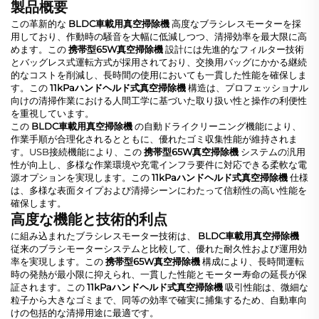
製品概要
この革新的な
BLDC車載用真空掃除機
高度なブラシレスモーターを採
用しており、作動時の騒音を大幅に低減しつつ、清掃効率を最大限に高
めます。この
携帯型65W真空掃除機
設計には先進的なフィルター技術
とバッグレス式運転方式が採用されており、交換用バッグにかかる継続
的なコストを削減し、長時間の使用においても一貫した性能を確保しま
す。この
11kPaハンドヘルド式真空掃除機
構造は、プロフェッショナル
向けの清掃作業における人間工学に基づいた取り扱い性と操作の利便性
を重視しています。
この
BLDC車載用真空掃除機
の自動ドライクリーニング機能により、
作業手順が合理化されるとともに、優れたゴミ収集性能が維持されま
す。USB接続機能により、この
携帯型65W真空掃除機
システムの汎用
性が向上し、多様な作業環境や充電インフラ要件に対応できる柔軟な電
源オプションを実現します。この
11kPaハンドヘルド式真空掃除機
仕様
は、多様な表面タイプおよび清掃シーンにわたって信頼性の高い性能を
確保します。
高度な機能と技術的利点
に組み込まれたブラシレスモーター技術は、
BLDC車載用真空掃除機
従来のブラシモーターシステムと比較して、優れた耐久性および運用効
率を実現します。この
携帯型65W真空掃除機
構成により、長時間運転
時の発熱が最小限に抑えられ、一貫した性能とモーター寿命の延長が保
証されます。この
11kPaハンドヘルド式真空掃除機
吸引性能は、微細な
粒子から大きなゴミまで、同等の効率で確実に捕集するため、自動車向
けの包括的な清掃用途に最適です。