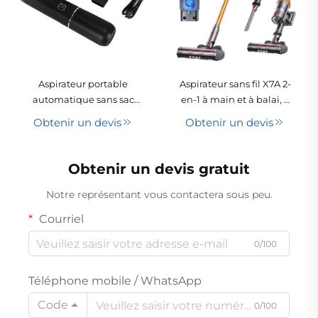
Aspirateur portable
Aspirateur sans fil X7A 2-
automatique sans sac
en-1 à main et à balai, à
pour voiture, 11 kPa, 65
moteur sans balais, pour
Obtenir un devis
Obtenir un devis
W, à moteur BLDC
usage automobile et
silencieux, puissant, à
domestique
main, sans balai,
Obtenir un devis gratuit
utilisable avec USB,
adapté aux hôtels
Notre représentant vous contactera sous peu.
Courriel
0/100
Téléphone mobile / WhatsApp
Code
0/100