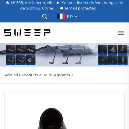
N° 368, rue Xiecun, ville de Xukou, district de Wuzhong, ville
de Suzhou, Chine
[email protected]
FR
>
Accueil >
Produits
Mini-Aspirateur