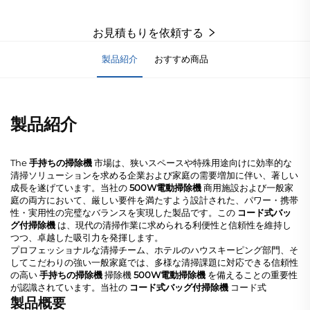
お見積もりを依頼する
製品紹介
おすすめ商品
製品紹介
The
手持ちの掃除機
市場は、狭いスペースや特殊用途向けに効率的な
清掃ソリューションを求める企業および家庭の需要増加に伴い、著しい
成長を遂げています。当社の
500W電動掃除機
商用施設および一般家
庭の両方において、厳しい要件を満たすよう設計された、パワー・携帯
性・実用性の完璧なバランスを実現した製品です。この
コード式バッ
グ付掃除機
は、現代の清掃作業に求められる利便性と信頼性を維持し
つつ、卓越した吸引力を発揮します。
プロフェッショナルな清掃チーム、ホテルのハウスキーピング部門、そ
してこだわりの強い一般家庭では、多様な清掃課題に対応できる信頼性
の高い
手持ちの掃除機
掃除機
500W電動掃除機
を備えることの重要性
が認識されています。当社の
コード式バッグ付掃除機
コード式
製品概要