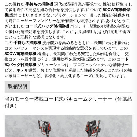
この優れた
手持ちの掃除機
現代の清掃作業が要求する 性能,信頼性,そし
て多用途性の完璧な組み合わせを提供します. について
500W電動掃除
機
設計により,さまざまなアプリケーションで一貫した性能が確保され,
同時にユーザーフレンドリーな操作特性も維持されます. ありがとうご
ざいました
コード式バッグ付掃除機
バッテリー駆動の代替品の制限な
く優れた清掃効果を提供します. これにより,商業用および住宅用の両方
にとって理想的な選択になります.
この
手持ちの掃除機
洗浄能力を高めるとともに、長期にわたる優れた
コストパフォーマンスを実現する戦略的な選択を表しています。この
500W電動掃除機
構造は、長期間にわたる安定した動作を保証し、交
換コストを最小限に抑え、運用効率を最大限に高めます。この
コード
式バッグ付掃除機
ソリューションは、プロフェッショナルな清掃サー
ビス、ホテル運営、および信頼性と卓越した性能を求めるこだわりの強
い家庭ユーザーなど、多様化・高度化するニーズに対応しています。
製品説明
強力モーター搭載コード式バキュームクリーナー（付属品
付き）