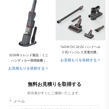
140W DC 22.2V ハンドヘル
ド式バッジレス充電式携帯
2026年トレンド製品：ミニ
用真空掃除機（乾式機能付
お見積もりを依頼する
ハンディカー用掃除機｜
き）、ホテルおよび家庭用
USB／電源アダプター対応
お見積もりを依頼する
｜乾式機能付き｜人気急上
昇中の充電式製品
無料お見積りを取得する
担当者がすぐにご連絡いたします。
メール