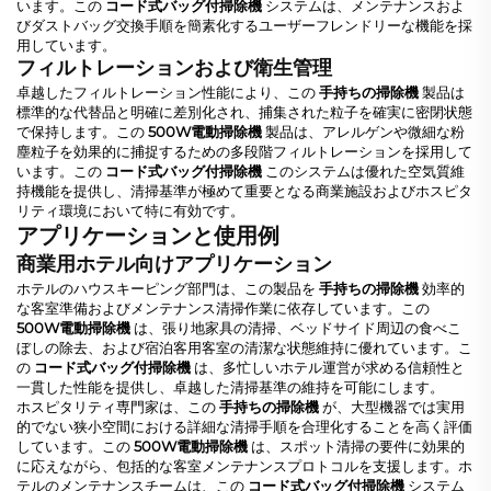
います。この
コード式バッグ付掃除機
システムは、メンテナンスおよ
びダストバッグ交換手順を簡素化するユーザーフレンドリーな機能を採
用しています。
フィルトレーションおよび衛生管理
卓越したフィルトレーション性能により、この
手持ちの掃除機
製品は
標準的な代替品と明確に差別化され、捕集された粒子を確実に密閉状態
で保持します。この
500W電動掃除機
製品は、アレルゲンや微細な粉
塵粒子を効果的に捕捉するための多段階フィルトレーションを採用して
います。この
コード式バッグ付掃除機
このシステムは優れた空気質維
持機能を提供し、清掃基準が極めて重要となる商業施設およびホスピタ
リティ環境において特に有効です。
アプリケーションと使用例
商業用ホテル向けアプリケーション
ホテルのハウスキーピング部門は、この製品を
手持ちの掃除機
効率的
な客室準備およびメンテナンス清掃作業に依存しています。この
500W電動掃除機
は、張り地家具の清掃、ベッドサイド周辺の食べこ
ぼしの除去、および宿泊客用客室の清潔な状態維持に優れています。こ
の
コード式バッグ付掃除機
は、多忙しいホテル運営が求める信頼性と
一貫した性能を提供し、卓越した清掃基準の維持を可能にします。
ホスピタリティ専門家は、この
手持ちの掃除機
が、大型機器では実用
的でない狭小空間における詳細な清掃手順を合理化することを高く評価
しています。この
500W電動掃除機
は、スポット清掃の要件に効果的
に応えながら、包括的な客室メンテナンスプロトコルを支援します。ホ
テルのメンテナンスチームは、この
コード式バッグ付掃除機
システム