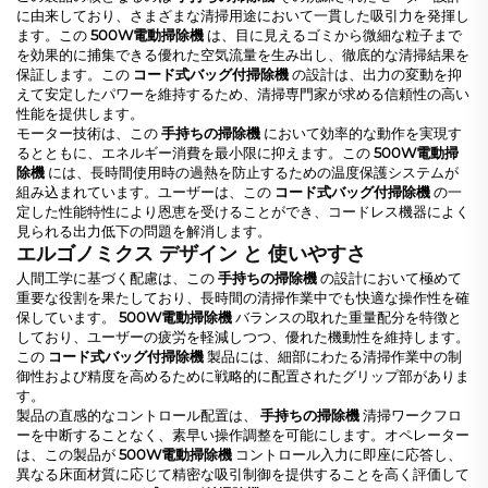
に由来しており、さまざまな清掃用途において一貫した吸引力を発揮し
ます。この
500W電動掃除機
は、目に見えるゴミから微細な粒子まで
を効果的に捕集できる優れた空気流量を生み出し、徹底的な清掃結果を
保証します。この
コード式バッグ付掃除機
の設計は、出力の変動を抑
えて安定したパワーを維持するため、清掃専門家が求める信頼性の高い
性能を提供します。
モーター技術は、この
手持ちの掃除機
において効率的な動作を実現す
るとともに、エネルギー消費を最小限に抑えます。この
500W電動掃
除機
には、長時間使用時の過熱を防止するための温度保護システムが
組み込まれています。ユーザーは、この
コード式バッグ付掃除機
の一
定した性能特性により恩恵を受けることができ、コードレス機器によく
見られる出力低下の問題を解消します。
エルゴノミクス デザイン と 使いやすさ
人間工学に基づく配慮は、この
手持ちの掃除機
の設計において極めて
重要な役割を果たしており、長時間の清掃作業中でも快適な操作性を確
保しています。
500W電動掃除機
バランスの取れた重量配分を特徴と
しており、ユーザーの疲労を軽減しつつ、優れた機動性を維持します。
この
コード式バッグ付掃除機
製品には、細部にわたる清掃作業中の制
御性および精度を高めるために戦略的に配置されたグリップ部がありま
す。
製品の直感的なコントロール配置は、
手持ちの掃除機
清掃ワークフロ
ーを中断することなく、素早い操作調整を可能にします。オペレーター
は、この製品が
500W電動掃除機
コントロール入力に即座に応答し、
異なる床面材質に応じて精密な吸引制御を提供することを高く評価して