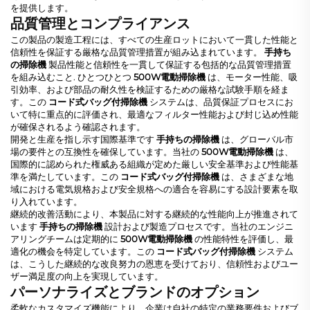
を提供します。
品質管理とコンプライアンス
この製品の製造工程には、すべての生産ロットにおいて一貫した性能と
信頼性を保証する厳格な品質管理措置が組み込まれています。
手持ち
の掃除機
製品性能と信頼性を一貫して保証する包括的な品質管理措置
を組み込むこと. ひとつひとつ
500W電動掃除機
は、モーター性能、吸
引効率、および部品の耐久性を検証するための厳格な試験手順を経ま
す。この
コード式バッグ付掃除機
システムは、品質保証プロセスにお
いて特に重点的に評価され、最適なフィルター性能および封じ込め性能
が確保されるよう確認されます。
開発と生産を指し示す国際基準です
手持ちの掃除機
は、グローバル市
場の要件との互換性を確保しています。当社の
500W電動掃除機
は、
国際的に認められた権威ある組織が定めた厳しい安全基準および性能基
準を満たしています。この
コード式バッグ付掃除機
は、さまざまな地
域における電気規格および安全規格への適合を容易にする設計要素を取
り入れています。
継続的改善活動により、本製品に対する継続的な性能向上が推進されて
います
手持ちの掃除機
設計および製造プロセスです。当社のエンジニ
アリングチームは定期的に
500W電動掃除機
の性能特性を評価し、最
適化の機会を特定しています。この
コード式バッグ付掃除機
システム
は、こうした継続的な改良努力の恩恵を受けており、信頼性およびユー
ザー満足度の向上を実現しています。
パーソナライズとブランドのオプション
柔軟なカスタマイズ機能により、企業は自社の特定の業務要件およびブ