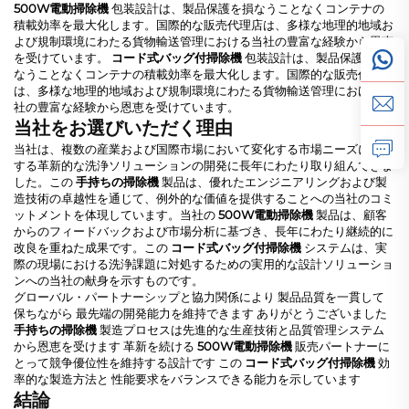
500W電動掃除機
包装設計は、製品保護を損なうことなくコンテナの
積載効率を最大化します。国際的な販売代理店は、多様な地理的地域お
よび規制環境にわたる貨物輸送管理における当社の豊富な経験から恩恵
を受けています。
コード式バッグ付掃除機
包装設計は、製品保護を損
なうことなくコンテナの積載効率を最大化します。国際的な販売代理店
は、多様な地理的地域および規制環境にわたる貨物輸送管理における当
社の豊富な経験から恩恵を受けています。
当社をお選びいただく理由
当社は、複数の産業および国際市場において変化する市場ニーズに対応
する革新的な洗浄ソリューションの開発に長年にわたり取り組んできま
した。この
手持ちの掃除機
製品は、優れたエンジニアリングおよび製
造技術の卓越性を通じて、例外的な価値を提供することへの当社のコミ
ットメントを体現しています。当社の
500W電動掃除機
製品は、顧客
からのフィードバックおよび市場分析に基づき、長年にわたり継続的に
改良を重ねた成果です。この
コード式バッグ付掃除機
システムは、実
際の現場における洗浄課題に対処するための実用的な設計ソリューショ
ンへの当社の献身を示すものです。
グローバル・パートナーシップと協力関係により 製品品質を一貫して
保ちながら 最先端の開発能力を維持できます ありがとうございました
手持ちの掃除機
製造プロセスは先進的な生産技術と品質管理システム
から恩恵を受けます 革新を続ける
500W電動掃除機
販売パートナーに
とって競争優位性を維持する設計です この
コード式バッグ付掃除機
効
率的な製造方法と 性能要求をバランスできる能力を示しています
結論