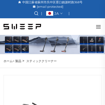
中国江蘇省蘇州市呉中区胥口鎮謝村路368号
[email protected]
JA
>
ホーム>
製品
スティッククリーナー