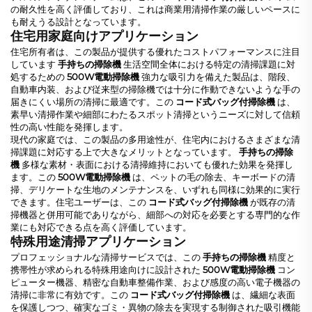
の耐久性を高く評価しており、これは商業用清掃作業の厳しいペースに
も耐えうる設計となっています。
住宅用家庭向けアプリケーション
住宅所有者は、この製品が提供する優れたコストパフォーマンスに注目
しています
手持ちの掃除機
生活空間全体における特定の清掃課題に対
処するための
500W電動掃除機
強力な吸引力を備えた製品は、階段、
自動車内装、および従来型の掃除機では十分に作動できないような手の
届きにくい場所の清掃に最適です。この
コード式バッグ付掃除機
は、
素早い清掃作業や細部にわたるスポット清掃というニーズに対して信頼
性の高い性能を発揮します。
現代の家庭では、この製品の多用途性が、住宅内におけるさまざまな清
掃課題に対応する上で大きなメリットとなっています。
手持ちの掃除
機
多様な素材・表面における清掃維持においても優れた効果を発揮し
ます。この
500W電動掃除機
は、ペットの毛の除去、キーボードの清
掃、デリケートな生地のメンテナンスを、いずれも同様に効果的に実行
できます。住宅ユーザーは、この
コード式バッグ付掃除機
が既存の清
掃機器と併用可能でありながら、細部への対応を必要とする専門的な作
業にも対応できる点を高く評価しています。
特殊用途清掃アプリケーション
プロフェッショナルな清掃サービスでは、この
手持ちの掃除機
精度と
携帯性が求められる特殊用途向けに設計された
500W電動掃除機
コン
ピューター機器、精密な自動車整備作業、および感度の高い電子機器の
清掃に非常に有効です。この
コード式バッグ付掃除機
は、繊細な表面
を保護しつつ、確実なゴミ・異物の除去を実現する制御された吸引機能