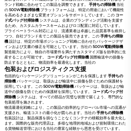
ランド戦略に合わせてこの製品を調整できます。
手持ちの掃除機
当社
の
500W電動掃除機
プラットフォームは、特定の用途において機能性
を高めるさまざまな変更オプションをサポートしています。この
コー
ド式バッグ付掃除機
システムは、企業のブランディング活動を支援す
るため、カスタムカラースキームおよびロゴ配置に対応しています。
プライベートラベル対応により、流通業者は卓越した品質基準を維持し
つつ、自社ブランド名でこの製品を販売できます。この
手持ちの掃除
機
設計は、特定の市場ポジショニング戦略に合わせたパッケージデザ
インおよび文書の修正を可能としています。当社の
500W電動掃除機
製造能力により、独自の市場要件を満たすカスタマイズ版を効率的に生
産することが可能です。
コード式バッグ付掃除機
国際輸送中の損傷を
防止するとともに、物流効率を最適化します。当社の
包装およびロジスティクス支援
包括的なパッケージングソリューションがこれを保護します
手持ちの
掃除機
パッケージは、取扱および輸送中に損傷を防ぐための保護材を
採用しています。この
500W電動掃除機
パッケージは、取扱および輸
送中の損傷を防ぐための保護材を採用しています。
コード式バッグ付
掃除機
システムは、すべての部品が完璧な状態で届くよう、専門的な
包装処理を施されます。
物流最適化戦略により、この製品の効率的なグローバル市場への流通が
支援され、輸送コストの最小化が図られます。当社の
手持ちの掃除機
包装設計は、製品保護を損なうことなくコンテナの積載効率を最大化し
ます。国際的な販売代理店は、多様な地理的地域および規制環境にわた
る貨物輸送管理における当社の豊富な経験から恩恵を受けています。