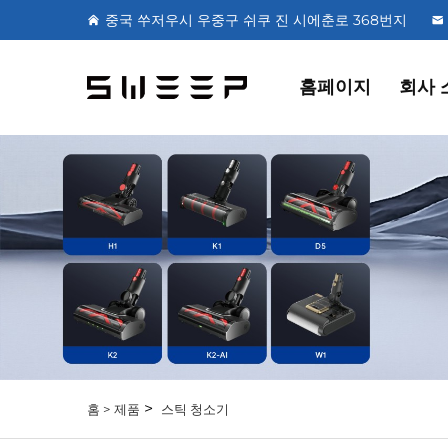
중국 쑤저우시 우중구 쉬쿠 진 시에춘로 368번지
홈페이지
회사 
>
홈 >
제품
스틱 청소기