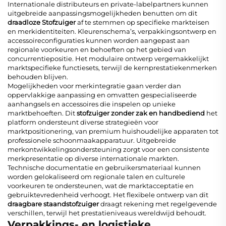
Internationale distributeurs en private-labelpartners kunnen
uitgebreide aanpassingsmogelijkheden benutten om dit
draadloze Stofzuiger
af te stemmen op specifieke markteisen
en merkidentiteiten. Kleurenschema’s, verpakkingsontwerp en
accessoireconfiguraties kunnen worden aangepast aan
regionale voorkeuren en behoeften op het gebied van
concurrentiepositie. Het modulaire ontwerp vergemakkelijkt
marktspecifieke functiesets, terwijl de kernprestatiekenmerken
behouden blijven.
Mogelijkheden voor merkintegratie gaan verder dan
oppervlakkige aanpassing en omvatten gespecialiseerde
aanhangsels en accessoires die inspelen op unieke
marktbehoeften. Dit
stofzuiger zonder zak en handbediend
het
platform ondersteunt diverse strategieën voor
marktpositionering, van premium huishoudelijke apparaten tot
professionele schoonmaakapparatuur. Uitgebreide
merkontwikkelingsondersteuning zorgt voor een consistente
merkpresentatie op diverse internationale markten.
Technische documentatie en gebruikersmateriaal kunnen
worden gelokaliseerd om regionale talen en culturele
voorkeuren te ondersteunen, wat de marktacceptatie en
gebruiktevredenheid verhoogt. Het flexibele ontwerp van dit
draagbare staandstofzuiger
draagt rekening met regelgevende
verschillen, terwijl het prestatieniveaus wereldwijd behoudt.
Verpakkings- en logistieke