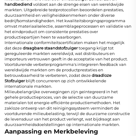
handbediend
voldoet aan de strenge eisen van wereldwijde
markten. Uitgebreide testprotocollen beoordelen prestaties,
duurzaamheid en veiligheidskenmerken onder diverse
bedrijfsomstandigheden. Het kwaliteitsborgingsprogramma
omvat materiaalselectie, assemblageprocessen en validatie van
het eindproduct om consistente prestaties over
productiepartijen heen te waarborgen.
Internationale conformiteitscertificaten maken het mogelijk
dat deze
draagbare staandstofzuiger
toegang krijgt tot
gereguleerde markten wereldwijd, wat distributeurs en
importeurs vertrouwen geeft in de acceptatie van het product.
Voortdurende verbeterprogramma's integreren feedback van
wereldwijde markten om de productprestaties en
betrouwbaarheid te verbeteren, zodat deze
draadloze
Stofzuiger
blijft concurreren op zich ontwikkelende
internationale markten.
Milieubelangrijke overwegingen zijn geïntegreerd in het
gehele productieproces, van de selectie van duurzame
materialen tot energie-efficiënte productiemethoden. Het
zakloze ontwerp van dit reinigingssysteem vermindert de
voortdurende milieubelasting, terwijl de duurzame constructie
de levensduur van het product verlengt, wat bijdraagt aan
duurzaamheidsdoelstellingen op internationale markten.
Aanpassing en Merkbeleving