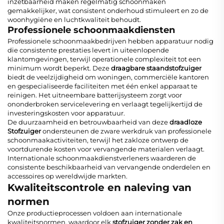
inzetbaarheid maken regelmatig schoonmaken
gemakkelijker, wat consistent onderhoud stimuleert en zo de
woonhygiëne en luchtkwaliteit behoudt.
Professionele schoonmaakdiensten
Professionele schoonmaakbedrijven hebben apparatuur nodig
die consistente prestaties levert in uiteenlopende
klantomgevingen, terwijl operationele complexiteit tot een
minimum wordt beperkt. Deze
draagbare staandstofzuiger
biedt de veelzijdigheid om woningen, commerciële kantoren
en gespecialiseerde faciliteiten met één enkel apparaat te
reinigen. Het uitneembare batterijsysteem zorgt voor
ononderbroken servicelevering en verlaagt tegelijkertijd de
investeringskosten voor apparatuur.
De duurzaamheid en betrouwbaarheid van deze
draadloze
Stofzuiger
ondersteunen de zware werkdruk van professionele
schoonmaakactiviteiten, terwijl het zakloze ontwerp de
voortdurende kosten voor vervangende materialen verlaagt.
Internationale schoonmaakdienstverleners waarderen de
consistente beschikbaarheid van vervangende onderdelen en
accessoires op wereldwijde markten.
Kwaliteitscontrole en naleving van
normen
Onze productieprocessen voldoen aan internationale
kwaliteitsnormen, waardoor elk
stofzuiger zonder zak en