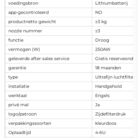
voedingsbron
Lithiumbatterij
app-gecontroleerd
NO
productnetto gewicht
≥3 kg
nozzle nummer
≤3
functie
Droog
vermogen (W)
250AW
geleverde after-sales service
Gratis reserveonder
garantie
18 maanden
type
Ultrafijn luchtfilter
installatie
Handgehold
werktaal
Engels
privé mal
Ja
logo/patroon
Zijdefilterdruk
verpakkingssoorten
kleurdoos
Oplaadtijd
4-6U