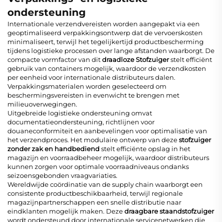
ondersteuning
Internationale verzendvereisten worden aangepakt via een
geoptimaliseerd verpakkingsontwerp dat de vervoerskosten
minimaliseert, terwijl het tegelijkertijd productbescherming
tijdens logistieke processen over lange afstanden waarborgt. De
compacte vormfactor van dit
draadloze Stofzuiger
stelt efficiënt
gebruik van containers mogelijk, waardoor de verzendkosten
per eenheid voor internationale distributeurs dalen.
Verpakkingsmaterialen worden geselecteerd om
beschermingsvereisten in evenwicht te brengen met
milieuoverwegingen.
Uitgebreide logistieke ondersteuning omvat
documentatieondersteuning, richtlijnen voor
douaneconformiteit en aanbevelingen voor optimalisatie van
het verzendproces. Het modulaire ontwerp van deze
stofzuiger
zonder zak en handbediend
stelt efficiënte opslag in het
magazijn en voorraadbeheer mogelijk, waardoor distributeurs
kunnen zorgen voor optimale voorraadniveaus ondanks
seizoensgebonden vraagvariaties.
Wereldwijde coördinatie van de supply chain waarborgt een
consistente productbeschikbaarheid, terwijl regionale
magazijnpartnerschappen een snelle distributie naar
eindklanten mogelijk maken. Deze
draagbare staandstofzuiger
wordt ondersteund door internationale servicenetwerken die