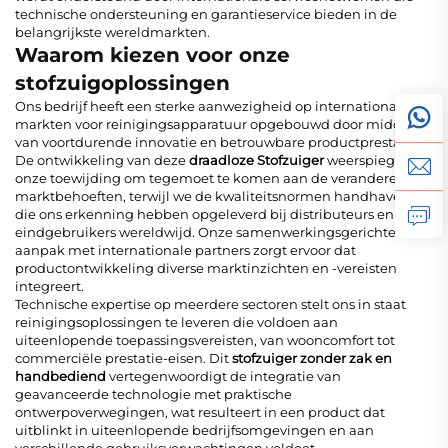
technische ondersteuning en garantieservice bieden in de
belangrijkste wereldmarkten.
Waarom kiezen voor onze
stofzuigoplossingen
Ons bedrijf heeft een sterke aanwezigheid op internationale
markten voor reinigingsapparatuur opgebouwd door middel
van voortdurende innovatie en betrouwbare productprestaties.
De ontwikkeling van deze
draadloze Stofzuiger
weerspiegelt
onze toewijding om tegemoet te komen aan de veranderende
marktbehoeften, terwijl we de kwaliteitsnormen handhaven
die ons erkenning hebben opgeleverd bij distributeurs en
eindgebruikers wereldwijd. Onze samenwerkingsgerichte
aanpak met internationale partners zorgt ervoor dat
productontwikkeling diverse marktinzichten en -vereisten
integreert.
Technische expertise op meerdere sectoren stelt ons in staat
reinigingsoplossingen te leveren die voldoen aan
uiteenlopende toepassingsvereisten, van wooncomfort tot
commerciële prestatie-eisen. Dit
stofzuiger zonder zak en
handbediend
vertegenwoordigt de integratie van
geavanceerde technologie met praktische
ontwerpoverwegingen, wat resulteert in een product dat
uitblinkt in uiteenlopende bedrijfsomgevingen en aan
verschillende gebruiksverwachtingen voldoet.