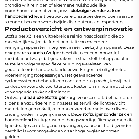
grondig wilt reinigen of algemene huishoudelijke
onderhoudstaken uitvoert, deze
stofzuiger zonder zak en
handbediend
levert betrouwbare prestaties die voldoen aan de
strenge eisen van wereldwijde distributeurs en importeurs.
Productoverzicht en ontwerpinnovatie
Stofzuiger X3 is een uitgebreide reinigingsoplossing die op
meesterlijke wijze de functionaliteit van meerdere
reinigingsapparaten integreert in één veelzijdig apparaat. Deze
draagbare staandstofzuiger
beschikt over een innovatief
modulair ontwerp dat gebruikers in staat stelt het apparaat in
te stellen volgens specifieke reinigingsvereisten, van
gedetailleerde handbediende bewerkingen tot uitgebreide
vloerreinigingstoepassingen. Het geavanceerde
cyclonesysteem behoudt een constante zuigkracht, terwijl het
zakloze ontwerp de voortdurende kosten en milieu-impact van
vervangende zakken elimineert.
Ontwerp
draadloze Stofzuiger
zorgt voor comfortabel hanteren
tijdens langdurige reinigingssessies, terwijl de lichtgewicht
materialen gemakkelijke manoeuvreerbaarheid over diverse
ondergronden mogelijk maken. Deze
stofzuiger zonder zak en
handbediend
is uitgerust met hoogwaardige filtersystemen die
fijne deeltjes en allergenen opvangen, waardoor het bijzonder
geschikt is voor omgevingen waar hoge hygiënenormen
gelden.