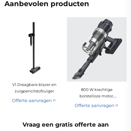
Aanbevolen producten
V1 Draagbare blazer en
800 W krachtige
zuigpencilstofzuiger
borstelloze motor,
Offerte aanvragen
lichtgewicht HEPA-filter,
Offerte aanvragen
functie voor het
verwijderen van stof,
oplaadbare draadloze
Vraag een gratis offerte aan
hand- of