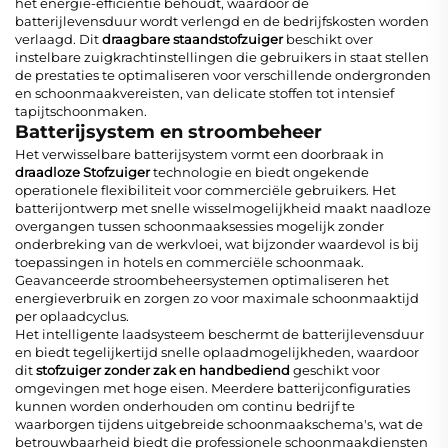
het energie-efficiëntie behoudt, waardoor de
batterijlevensduur wordt verlengd en de bedrijfskosten worden
verlaagd. Dit
draagbare staandstofzuiger
beschikt over
instelbare zuigkrachtinstellingen die gebruikers in staat stellen
de prestaties te optimaliseren voor verschillende ondergronden
en schoonmaakvereisten, van delicate stoffen tot intensief
tapijtschoonmaken.
Batterijsystem en stroombeheer
Het verwisselbare batterijsystem vormt een doorbraak in
draadloze Stofzuiger
technologie en biedt ongekende
operationele flexibiliteit voor commerciële gebruikers. Het
batterijontwerp met snelle wisselmogelijkheid maakt naadloze
overgangen tussen schoonmaaksessies mogelijk zonder
onderbreking van de werkvloei, wat bijzonder waardevol is bij
toepassingen in hotels en commerciële schoonmaak.
Geavanceerde stroombeheersystemen optimaliseren het
energieverbruik en zorgen zo voor maximale schoonmaaktijd
per oplaadcyclus.
Het intelligente laadsysteem beschermt de batterijlevensduur
en biedt tegelijkertijd snelle oplaadmogelijkheden, waardoor
dit
stofzuiger zonder zak en handbediend
geschikt voor
omgevingen met hoge eisen. Meerdere batterijconfiguraties
kunnen worden onderhouden om continu bedrijf te
waarborgen tijdens uitgebreide schoonmaakschema's, wat de
betrouwbaarheid biedt die professionele schoonmaakdiensten