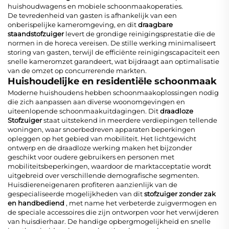
huishoudwagens en mobiele schoonmaakoperaties.
De tevredenheid van gasten is afhankelijk van een
onberispelijke kameromgeving, en dit
draagbare
staandstofzuiger
levert de grondige reinigingsprestatie die de
normen in de horeca vereisen. De stille werking minimaliseert
storing van gasten, terwijl de efficiënte reinigingscapaciteit een
snelle kameromzet garandeert, wat bijdraagt aan optimalisatie
van de omzet op concurrerende markten.
Huishoudelijke en residentiële schoonmaak
Moderne huishoudens hebben schoonmaakoplossingen nodig
die zich aanpassen aan diverse woonomgevingen en
uiteenlopende schoonmaakuitdagingen. Dit
draadloze
Stofzuiger
staat uitstekend in meerdere verdiepingen tellende
woningen, waar snoerbedreven apparaten beperkingen
opleggen op het gebied van mobiliteit. Het lichtgewicht
ontwerp en de draadloze werking maken het bijzonder
geschikt voor oudere gebruikers en personen met
mobiliteitsbeperkingen, waardoor de marktacceptatie wordt
uitgebreid over verschillende demografische segmenten.
Huisdiereneigenaren profiteren aanzienlijk van de
gespecialiseerde mogelijkheden van dit
stofzuiger zonder zak
en handbediend
, met name het verbeterde zuigvermogen en
de speciale accessoires die zijn ontworpen voor het verwijderen
van huisdierhaar. De handige opbergmogelijkheid en snelle