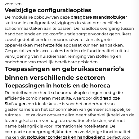
vereisen.
Veelzijdige configuratieopties
De modulaire opbouw van deze
draagbare staandstofzuiger
stelt snelle configuratiewijzigingen in staat om specifieke
schoonmaaktaken aan te passen. De naadloze overgang tussen
handbediende en stokconfiguratie zorgt ervoor dat gebruikers
zowel gedetailleerde schoonmaakvereisten als grote
oppervlakken met hetzelfde apparaat kunnen aanpakken.
Gespecialiseerde accessoires breiden de functionaliteit uit tot
verwijdering van huisdierhaar, reiniging van stoffering en
onderhoud van moeilijk bereikbare gebieden.
Toepassingen en gebruiksscenario’s
binnen verschillende sectoren
Toepassingen in hotels en de horeca
De hotelbranche heeft schoonmaakoplossingen nodig die
efficiëntie combineren met stilte, waardoor dit
draadloze
Stofzuiger
een ideale keuze is voor het onderhoud van
gastenkamers en het schoonmaken van gemeenschappelijke
ruimtes. Het zakloze ontwerp elimineert afhankelijkheid van de
leveringsketen en verlaagt de operationele kosten, wat met
name belangrijk is voor internationale hotelketens. De
compacte opbergmogelijkheden en veelzijdige functionaliteit
maken dit
stofzuiger zonder zak en handbediend
perfect voor