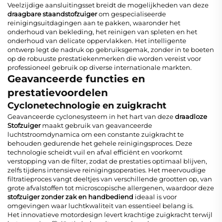
Veelzijdige aansluitingsset breidt de mogelijkheden van deze
draagbare staandstofzuiger
om gespecialiseerde
reinigingsuitdagingen aan te pakken, waaronder het
onderhoud van bekleding, het reinigen van spleten en het
onderhoud van delicate oppervlakken. Het intelligente
ontwerp legt de nadruk op gebruiksgemak, zonder in te boeten
op de robuuste prestatiekenmerken die worden vereist voor
professioneel gebruik op diverse internationale markten.
Geavanceerde functies en
prestatievoordelen
Cyclonetechnologie en zuigkracht
Geavanceerde cyclonesysteem in het hart van deze
draadloze
Stofzuiger
maakt gebruik van geavanceerde
luchtstroomdynamica om een constante zuigkracht te
behouden gedurende het gehele reinigingsproces. Deze
technologie scheidt vuil en afval efficiënt en voorkomt
verstopping van de filter, zodat de prestaties optimaal blijven,
zelfs tijdens intensieve reinigingsoperaties. Het meervoudige
filtratieproces vangt deeltjes van verschillende grootten op, van
grote afvalstoffen tot microscopische allergenen, waardoor deze
stofzuiger zonder zak en handbediend
ideaal is voor
omgevingen waar luchtkwaliteit van essentieel belang is.
Het innovatieve motordesign levert krachtige zuigkracht terwijl