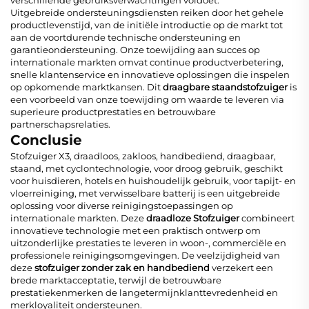
Uitgebreide ondersteuningsdiensten reiken door het gehele
productlevenstijd, van de initiële introductie op de markt tot
aan de voortdurende technische ondersteuning en
garantieondersteuning. Onze toewijding aan succes op
internationale markten omvat continue productverbetering,
snelle klantenservice en innovatieve oplossingen die inspelen
op opkomende marktkansen. Dit
draagbare staandstofzuiger
is
een voorbeeld van onze toewijding om waarde te leveren via
superieure productprestaties en betrouwbare
partnerschapsrelaties.
Conclusie
Stofzuiger X3, draadloos, zakloos, handbediend, draagbaar,
staand, met cyclontechnologie, voor droog gebruik, geschikt
voor huisdieren, hotels en huishoudelijk gebruik, voor tapijt- en
vloerreiniging, met verwisselbare batterij is een uitgebreide
oplossing voor diverse reinigingstoepassingen op
internationale markten. Deze
draadloze Stofzuiger
combineert
innovatieve technologie met een praktisch ontwerp om
uitzonderlijke prestaties te leveren in woon-, commerciële en
professionele reinigingsomgevingen. De veelzijdigheid van
deze
stofzuiger zonder zak en handbediend
verzekert een
brede marktacceptatie, terwijl de betrouwbare
prestatiekenmerken de langetermijnklanttevredenheid en
merkloyaliteit ondersteunen.