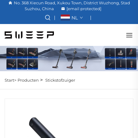
No. 368 Xiecun Road, Xukou Town, District Wuzhong, Stad
Suzhou, China
[email protected]
NL
>
Start>
Producten
Stickstofzuiger