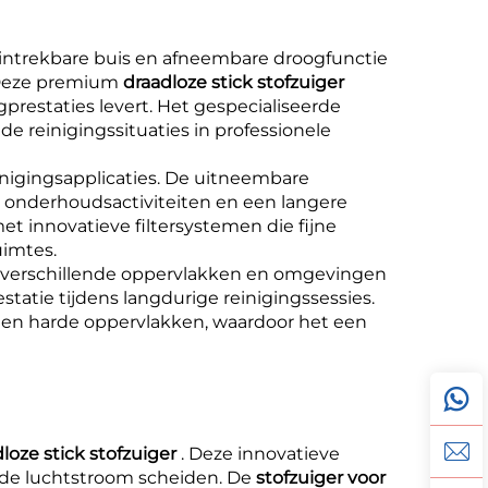
t intrekbare buis en afneembare droogfunctie
. Deze premium
draadloze stick stofzuiger
prestaties levert. Het gespecialiseerde
de reinigingssituaties in professionele
einigingsapplicaties. De uitneembare
 onderhoudsactiviteiten en een langere
met innovatieve filtersystemen die fijne
uimtes.
verschillende oppervlakken en omgevingen
atie tijdens langdurige reinigingssessies.
ing en harde oppervlakken, waardoor het een
loze stick stofzuiger
. Deze innovatieve
n de luchtstroom scheiden. De
stofzuiger voor