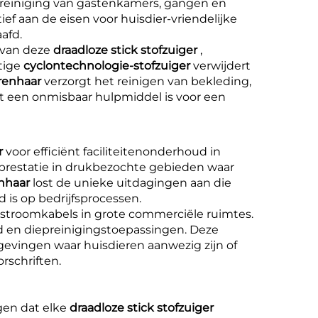
 reiniging van gastenkamers, gangen en
ief aan de eisen voor huisdier-vriendelijke
afd.
 van deze
draadloze stick stofzuiger
,
tige
cyclontechnologie-stofzuiger
verwijdert
erenhaar
verzorgt het reinigen van bekleding,
et een onmisbaar hulpmiddel is voor een
er
voor efficiënt faciliteitenonderhoud in
prestatie in drukbezochte gebieden waar
enhaar
lost de unieke uitdagingen aan die
d is op bedrijfsprocessen.
 stroomkabels in grote commerciële ruimtes.
d en diepreinigingstoepassingen. Deze
evingen waar huisdieren aanwezig zijn of
rschriften.
gen dat elke
draadloze stick stofzuiger