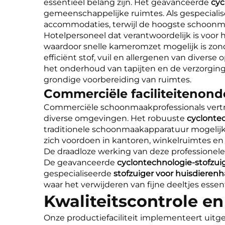
essentieel belang zijn. Het geavanceerde
cyc
gemeenschappelijke ruimtes. Als gespeciali
accommodaties, terwijl de hoogste schoon
Hotelpersoneel dat verantwoordelijk is voo
waardoor snelle kameromzet mogelijk is zond
efficiënt stof, vuil en allergenen van divers
het onderhoud van tapijten en de verzorging 
grondige voorbereiding van ruimtes.
Commerciële faciliteitenon
Commerciële schoonmaakprofessionals ver
diverse omgevingen. Het robuuste
cyclonte
traditionele schoonmaakapparatuur mogelijk 
zich voordoen in kantoren, winkelruimtes en in
De draadloze werking van deze professionel
De geavanceerde
cyclontechnologie-stofzui
gespecialiseerde
stofzuiger voor huisdieren
waar het verwijderen van fijne deeltjes essen
Kwaliteitscontrole en
Onze productiefaciliteit implementeert uitg