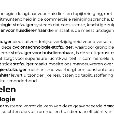
logie, draagbaar voor huisdier- en tapijtreiniging, me
e uitmuntendheid in de commerciële reinigingsbranche
logie-stofzuiger
systeem dat consistente, krachtige zuig
ger voor huisdierenhaar
die in staat is de meest uitdagen
fzuiger
biedt uitzonderlijke veelzijdigheid voor diverse r
n deze
cyclontechnologie-stofzuiger
, waardoor grondige
seerde
stofzuiger voor huisdierenhaar
, is deze uitgerust 
at zorgt voor superieure luchtkwaliteit in commerciële r
 stick stofzuiger
maakt moeiteloos manoeuvreren over 
ie-stofzuiger
mechanisme waarborgt een constante prest
enhaar
levert uitzonderlijke resultaten op tapijt, stoffer
iliteitenonderhoud.
elen
logie
ger
systeem vormt de kern van deze geavanceerde
draad
 krachten die vuil, rommel en huisdierhaar efficiënt va