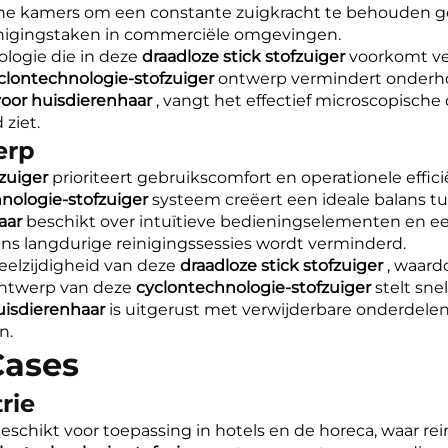
he kamers om een constante zuigkracht te behouden ge
reinigingstaken in commerciële omgevingen.
logie die in deze
draadloze stick stofzuiger
voorkomt ve
clontechnologie-stofzuiger
ontwerp vermindert onderhou
voor huisdierenhaar
, vangt het effectief microscopische 
ziet.
erp
fzuiger
prioriteert gebruikscomfort en operationele effici
nologie-stofzuiger
systeem creëert een ideale balans t
haar
beschikt over intuïtieve bedieningselementen en e
ns langdurige reinigingssessies wordt verminderd.
eelzijdigheid van deze
draadloze stick stofzuiger
, waard
ontwerp van deze
cyclontechnologie-stofzuiger
stelt sn
huisdierenhaar
is uitgerust met verwijderbare onderdelen
n.
Cases
rie
eschikt voor toepassing in hotels en de horeca, waar re