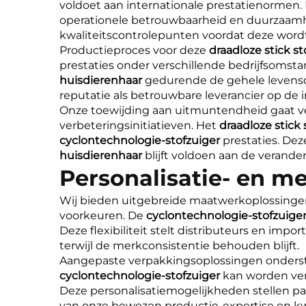
voldoet aan internationale prestatienormen.
operationele betrouwbaarheid en duurzaamhe
kwaliteitscontrolepunten voordat deze wordt
Productieproces voor deze
draadloze stick s
prestaties onder verschillende bedrijfsomst
huisdierenhaar
gedurende de gehele levensd
reputatie als betrouwbare leverancier op d
Onze toewijding aan uitmuntendheid gaat v
verbeteringsinitiatieven. Het
draadloze stick
cyclontechnologie-stofzuiger
prestaties. De
huisdierenhaar
blijft voldoen aan de veran
Personalisatie- en m
Wij bieden uitgebreide maatwerkoplossinge
voorkeuren. De
cyclontechnologie-stofzuige
Deze flexibiliteit stelt distributeurs en impo
terwijl de merkconsistentie behouden blijft.
Aangepaste verpakkingsoplossingen onders
cyclontechnologie-stofzuiger
kan worden ver
Deze personalisatiemogelijkheden stellen pa
van onze bewezen productie-expertise en kw