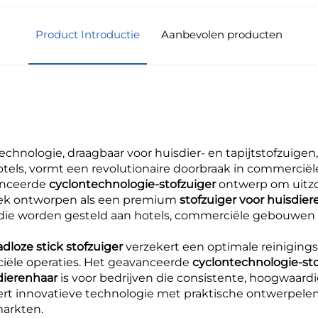
Product Introductie
Aanbevolen producten
echnologie, draagbaar voor huisdier- en tapijtstofzuigen
otels, vormt een revolutionaire doorbraak in commerci
anceerde
cyclontechnologie-stofzuiger
ontwerp om uitzo
iek ontworpen als een premium
stofzuiger voor huisdie
die worden gesteld aan hotels, commerciële gebouwen
adloze stick stofzuiger
verzekert een optimale reiniging
rciële operaties. Het geavanceerde
cyclontechnologie-st
sdierenhaar
is voor bedrijven die consistente, hoogwaard
eert innovatieve technologie met praktische ontwerpe
markten.