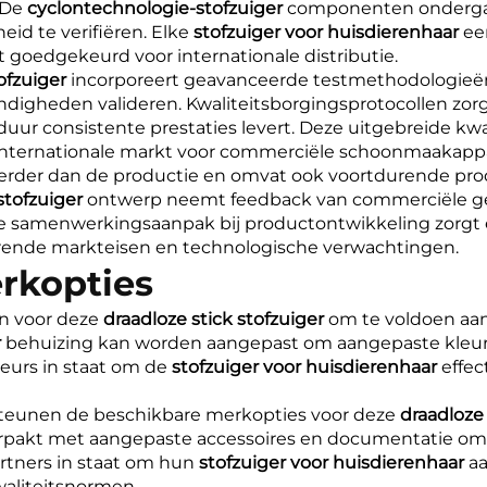
 De
cyclontechnologie-stofzuiger
componenten ondergaa
id te verifiëren. Elke
stofzuiger voor huisdierenhaar
ee
 goedgekeurd voor internationale distributie.
tofzuiger
incorporeert geavanceerde testmethodologieë
andigheden valideren. Kwaliteitsborgingsprotocollen zor
uur consistente prestaties levert. Deze uitgebreide k
e internationale markt voor commerciële schoonmaakapp
erder dan de productie en omvat ook voortdurende pr
 stofzuiger
ontwerp neemt feedback van commerciële ge
ze samenwerkingsaanpak bij productontwikkeling zorgt 
derende markteisen en technologische verwachtingen.
erkopties
n voor deze
draadloze stick stofzuiger
om te voldoen aan
r
behuizing kan worden aangepast om aangepaste kleur
rteurs in staat om de
stofzuiger voor huisdierenhaar
effec
teunen de beschikbare merkopties voor deze
draadloze 
pakt met aangepaste accessoires en documentatie om d
rtners in staat om hun
stofzuiger voor huisdierenhaar
aa
aliteitsnormen.