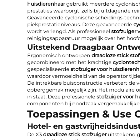
huisdierenhaar
gebruikt meerdere cyclonisc
prestaties waarborgt, zelfs bij uitdagende 
Geavanceerde cyclonische scheidings-techno
piekprestatieniveaus. Deze geavanceerde
cy
wordt verlengd. Als professioneel
stofzuiger 
reinigingsapparatuur mogelijk over het hoofd 
Uitstekend Draagbaar Ontw
Ergonomisch ontworpen
draadloze stick sto
gecombineerd met het krachtige
cyclontech
gespecialiseerde
stofzuiger voor huisdieren
waardoor vermoeidheid van de operator tijde
De intrekbare buisconstructie verbetert de v
opberggemak mogelijk zijn. Het modulaire 
in staat. Deze professionele
stofzuiger voor 
componenten bij noodzaak vergemakkelijke
Toepassingen & Use 
Hotel- en gastvrijheidsindust
De X3
draadloze stick stofzuiger
uitstekend g