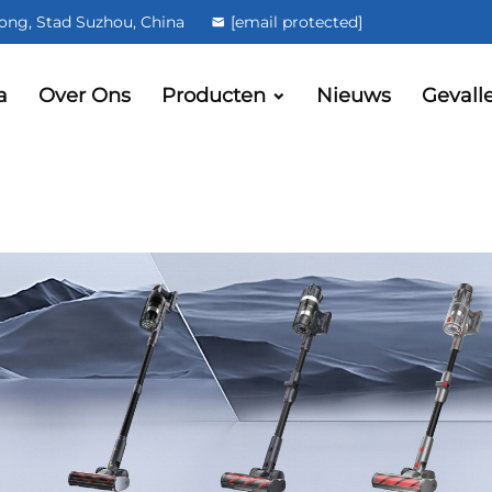
ong, Stad Suzhou, China
[email protected]
a
Over Ons
Producten
Nieuws
Gevall