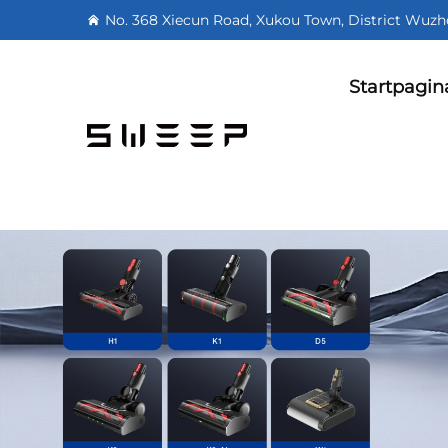
No. 368 Xiecun Road, Xukou Town, District Wuzh
Startpagin