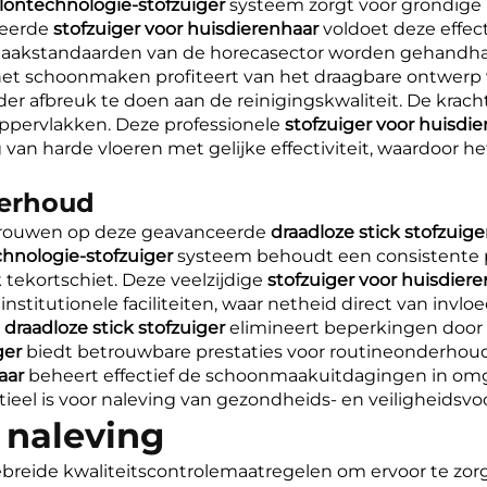
lontechnologie-stofzuiger
systeem zorgt voor grondige
seerde
stofzuiger voor huisdierenhaar
voldoet deze effect
maakstandaarden van de horecasector worden gehandha
r het schoonmaken profiteert van het draagbare ontwerp
er afbreuk te doen aan de reinigingskwaliteit. De krach
e oppervlakken. Deze professionele
stofzuiger voor huisdi
van harde vloeren met gelijke effectiviteit, waardoor h
derhoud
trouwen op deze geavanceerde
draadloze stick stofzuig
chnologie-stofzuiger
systeem behoudt een consistente 
tekortschiet. Deze veelzijdige
stofzuiger voor huisdier
stitutionele faciliteiten, waar netheid direct van invloe
e
draadloze stick stofzuiger
elimineert beperkingen door
ger
biedt betrouwbare prestaties voor routineonderhou
haar
beheert effectief de schoonmaakuitdagingen in omg
tieel is voor naleving van gezondheids- en veiligheidsvoo
 naleving
ebreide kwaliteitscontrolemaatregelen om ervoor te zor