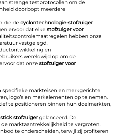
n strenge testprotocollen om de
nheid doorloopt meerdere
n die de
cyclontechnologie-stofzuiger
gen ervoor dat elke
stofzuiger voor
waliteitscontrolemaatregelen hebben onze
aratuur vastgelegd.
oductontwikkeling en
bruikers wereldwijd op om de
ervoor dat onze
stofzuiger voor
 specifieke markteisen en merkgerichte
en, logo’s en merkelementen op te nemen.
tief te positioneren binnen hun doelmarkten,
stick stofzuiger
gelanceerd. De
e marktaantrekkelijkheid te vergroten.
nbod te onderscheiden, terwijl zij profiteren