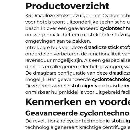
Productoverzicht
X3 Draadloze Stokstofzuiger met Cyclontechno
voor hotels toont uitzonderlijke technisch
beschikt over een geavanceerd
cyclontechno
ontwerp maakt het een uitstekende
stofzui
omgevingen aan te pakken.
Intrekbare buis van deze
draadloze stick sto
onderdelen verbeteren de functionaliteit va
levensduur mogelijk zijn. Als een gespeciali
deeltjes en allergenen effectief opvangen, w
De draagbare configuratie van deze
draadloze
mogelijk. Het geavanceerde
cyclontechnolog
Deze professionele
stofzuiger voor huisdier
onmisbaar hulpmiddel is voor uitgebreid fac
Kenmerken en voord
Geavanceerde cyclontechno
De revolutionaire
cyclontechnologie-stofzui
technologie genereert krachtige centrifugale