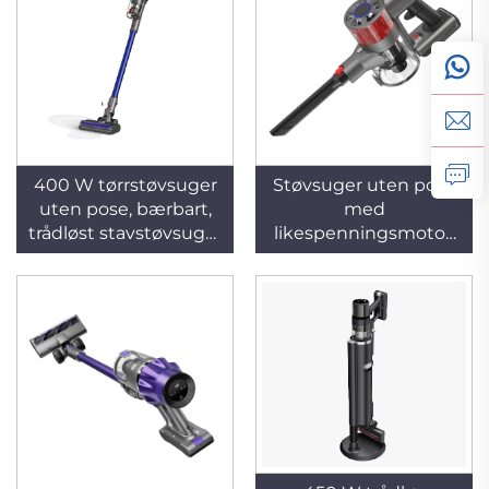
400 W tørrstøvsuger
Støvsuger uten pose
uten pose, bærbart,
med
trådløst stavstøvsuger
likespenningsmotor,
med syklonfunksjon
batteri- eller
for rengjøring av
strømdrevet, 200 W,
tepper og husdyruller
for hjemmebruk og
i hotell og
på hotell, automatisk
husholdning
håndholdt, trådløs og
tørre