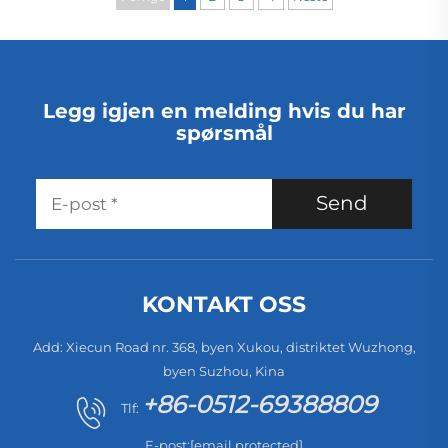
klesplagg og teppe
Legg igjen en melding hvis du har
spørsmål
Send
KONTAKT OSS
Add: Xiecun Road nr. 368, byen Xukou, distriktet Wuzhong,
byen Suzhou, Kina
+86-0512-69388809
Tlf:
E-post:
[email protected]