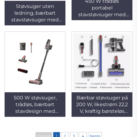
450 W trådløs
Støvsuger uten
portabel
ledning, bærbart
stavstøvsuger med
stavstøvsuger med
syklonfunksjon for
syklonfunksjon for
husholdningsbruk,
husholdningsbruk,
egnet for rengjøring
rengjøring av teppe
av katter og teppe,
og dyr
med
støvsamlingsstasjon
500 W støvsuger,
Bærbar støvsuger på
trådløs, bærbart
200 W, likestrøm 22,2
stavdesign med
V, kraftig børsteløs
syklonteknologi for
motor, tørrefunksjon,
husholdning, egnet
elektrisk strømkilde
for rengjøring av
for hoteller
Forrige
1
2
3
4
Neste