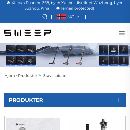
Xiecun Road nr. 368, byen Xukou, distriktet Wuzhong, byen
Suzhou, Kina
[email protected]
NO
>
Hjem>
Produkter
Stavaspirator
PRODUKTER