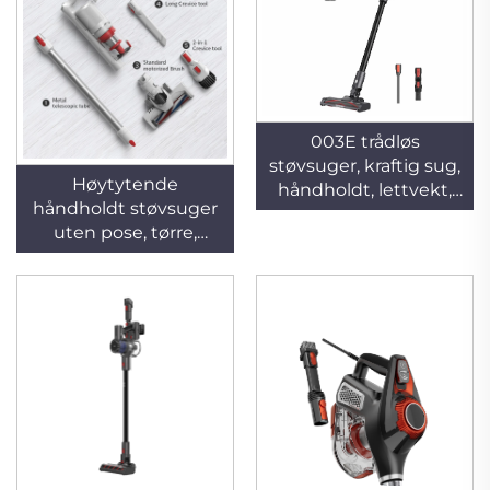
003E trådløs
støvsuger, kraftig sug,
Høytytende
håndholdt, lettvekt,
håndholdt støvsuger
lang batteritid
uten pose, tørre,
oppladbare og
trådløse med
støvoppsamling for
bruk på hotell og i
biler