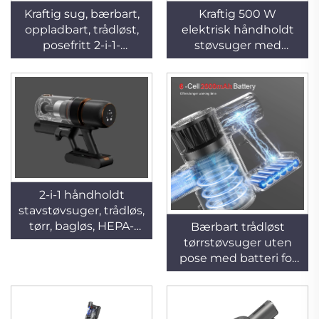
Kraftig sug, bærbart,
Kraftig 500 W
oppladbart, trådløst,
elektrisk håndholdt
posefritt 2-i-1-
støvsuger med
støvsugerstang for
tilbehør, strømkabel,
hotell og husholdning
motor for tørr
– kun til tørr bruk
rengjøring med pose
for hoteller og
husholdninger
2-i-1 håndholdt
stavstøvsuger, trådløs,
tørr, bagløs, HEPA-
Bærbart trådløst
filter, børsteløs motor,
tørrstøvsuger uten
stille og bærbar for
pose med batteri for
hjem og bil
gulvstøvsuging i
husholdning og hotell