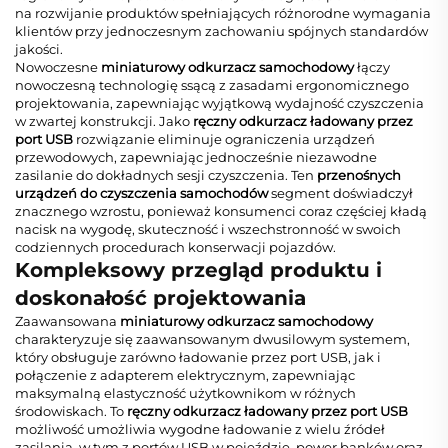
na rozwijanie produktów spełniających różnorodne wymagania
klientów przy jednoczesnym zachowaniu spójnych standardów
jakości.
Nowoczesne
miniaturowy odkurzacz samochodowy
łączy
nowoczesną technologię ssącą z zasadami ergonomicznego
projektowania, zapewniając wyjątkową wydajność czyszczenia
w zwartej konstrukcji. Jako
ręczny odkurzacz ładowany przez
port USB
rozwiązanie eliminuje ograniczenia urządzeń
przewodowych, zapewniając jednocześnie niezawodne
zasilanie do dokładnych sesji czyszczenia. Ten
przenośnych
urządzeń do czyszczenia samochodów
segment doświadczył
znacznego wzrostu, ponieważ konsumenci coraz częściej kładą
nacisk na wygodę, skuteczność i wszechstronność w swoich
codziennych procedurach konserwacji pojazdów.
Kompleksowy przegląd produktu i
doskonałość projektowania
Zaawansowana
miniaturowy odkurzacz samochodowy
charakteryzuje się zaawansowanym dwusilowym systemem,
który obsługuje zarówno ładowanie przez port USB, jak i
połączenie z adapterem elektrycznym, zapewniając
maksymalną elastyczność użytkownikom w różnych
środowiskach. To
ręczny odkurzacz ładowany przez port USB
możliwość umożliwia wygodne ładowanie z wielu źródeł
zasilania, w tym z portów USB w pojeździe, power banków oraz