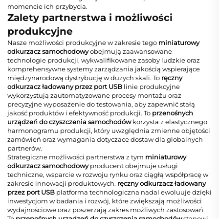
momencie ich przybycia.
Zalety partnerstwa i możliwości
produkcyjne
Nasze możliwości produkcyjne w zakresie tego
miniaturowy
odkurzacz samochodowy
obejmują zaawansowane
technologie produkcji, wykwalifikowane zasoby ludzkie oraz
komprehensywne systemy zarządzania jakością wspierające
międzynarodową dystrybucję w dużych skali. To
ręczny
odkurzacz ładowany przez port USB
linie produkcyjne
wykorzystują zautomatyzowane procesy montażu oraz
precyzyjne wyposażenie do testowania, aby zapewnić stałą
jakość produktów i efektywność produkcji. To
przenośnych
urządzeń do czyszczenia samochodów
korzysta z elastycznego
harmonogramu produkcji, który uwzględnia zmienne objętości
zamówień oraz wymagania dotyczące dostaw dla globalnych
partnerów.
Strategiczne możliwości partnerstwa z tym
miniaturowy
odkurzacz samochodowy
producent obejmuje usługi
techniczne, wsparcie w rozwoju rynku oraz ciągłą współpracę w
zakresie innowacji produktowych.
ręczny odkurzacz ładowany
przez port USB
platforma technologiczna nadal ewoluuje dzięki
inwestycjom w badania i rozwój, które zwiększają możliwości
wydajnościowe oraz poszerzają zakres możliwych zastosowań.
To
przenośnych urządzeń do czyszczenia samochodów
stanowi