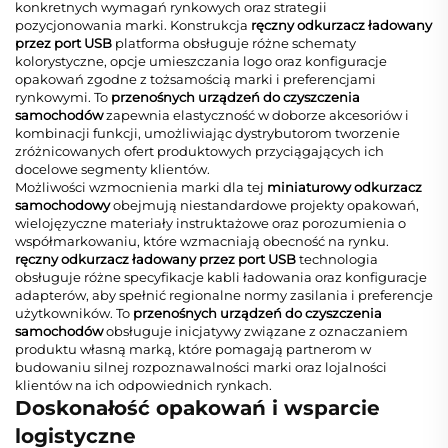
konkretnych wymagań rynkowych oraz strategii
pozycjonowania marki. Konstrukcja
ręczny odkurzacz ładowany
przez port USB
platforma obsługuje różne schematy
kolorystyczne, opcje umieszczania logo oraz konfiguracje
opakowań zgodne z tożsamością marki i preferencjami
rynkowymi. To
przenośnych urządzeń do czyszczenia
samochodów
zapewnia elastyczność w doborze akcesoriów i
kombinacji funkcji, umożliwiając dystrybutorom tworzenie
zróżnicowanych ofert produktowych przyciągających ich
docelowe segmenty klientów.
Możliwości wzmocnienia marki dla tej
miniaturowy odkurzacz
samochodowy
obejmują niestandardowe projekty opakowań,
wielojęzyczne materiały instruktażowe oraz porozumienia o
współmarkowaniu, które wzmacniają obecność na rynku.
ręczny odkurzacz ładowany przez port USB
technologia
obsługuje różne specyfikacje kabli ładowania oraz konfiguracje
adapterów, aby spełnić regionalne normy zasilania i preferencje
użytkowników. To
przenośnych urządzeń do czyszczenia
samochodów
obsługuje inicjatywy związane z oznaczaniem
produktu własną marką, które pomagają partnerom w
budowaniu silnej rozpoznawalności marki oraz lojalności
klientów na ich odpowiednich rynkach.
Doskonałość opakowań i wsparcie
logistyczne