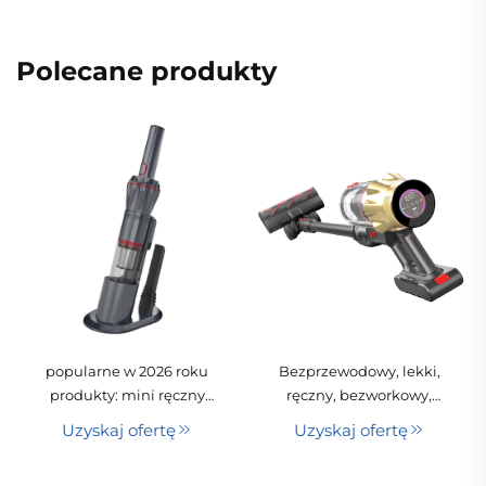
Polecane produkty
popularne w 2026 roku
Bezprzewodowy, lekki,
produkty: mini ręczny
ręczny, bezworkowy,
odkurzacz
suchy, przenośny
Uzyskaj ofertę
Uzyskaj ofertę
samochodowy z portem
odkurzacz cyklonowy na
USB/adapterem
kiju do czyszczenia