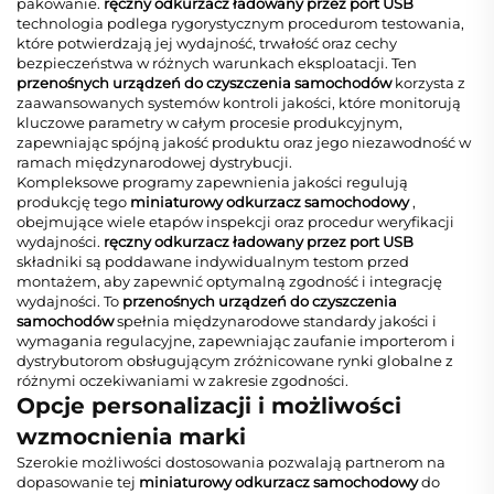
pakowanie.
ręczny odkurzacz ładowany przez port USB
technologia podlega rygorystycznym procedurom testowania,
które potwierdzają jej wydajność, trwałość oraz cechy
bezpieczeństwa w różnych warunkach eksploatacji. Ten
przenośnych urządzeń do czyszczenia samochodów
korzysta z
zaawansowanych systemów kontroli jakości, które monitorują
kluczowe parametry w całym procesie produkcyjnym,
zapewniając spójną jakość produktu oraz jego niezawodność w
ramach międzynarodowej dystrybucji.
Kompleksowe programy zapewnienia jakości regulują
produkcję tego
miniaturowy odkurzacz samochodowy
,
obejmujące wiele etapów inspekcji oraz procedur weryfikacji
wydajności.
ręczny odkurzacz ładowany przez port USB
składniki są poddawane indywidualnym testom przed
montażem, aby zapewnić optymalną zgodność i integrację
wydajności. To
przenośnych urządzeń do czyszczenia
samochodów
spełnia międzynarodowe standardy jakości i
wymagania regulacyjne, zapewniając zaufanie importerom i
dystrybutorom obsługującym zróżnicowane rynki globalne z
różnymi oczekiwaniami w zakresie zgodności.
Opcje personalizacji i możliwości
wzmocnienia marki
Szerokie możliwości dostosowania pozwalają partnerom na
dopasowanie tej
miniaturowy odkurzacz samochodowy
do