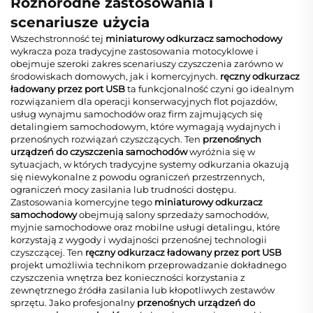
Różnorodne zastosowania i
scenariusze użycia
Wszechstronność tej
miniaturowy odkurzacz samochodowy
wykracza poza tradycyjne zastosowania motocyklowe i
obejmuje szeroki zakres scenariuszy czyszczenia zarówno w
środowiskach domowych, jak i komercyjnych.
ręczny odkurzacz
ładowany przez port USB
ta funkcjonalność czyni go idealnym
rozwiązaniem dla operacji konserwacyjnych flot pojazdów,
usług wynajmu samochodów oraz firm zajmujących się
detalingiem samochodowym, które wymagają wydajnych i
przenośnych rozwiązań czyszczących. Ten
przenośnych
urządzeń do czyszczenia samochodów
wyróżnia się w
sytuacjach, w których tradycyjne systemy odkurzania okazują
się niewykonalne z powodu ograniczeń przestrzennych,
ograniczeń mocy zasilania lub trudności dostępu.
Zastosowania komercyjne tego
miniaturowy odkurzacz
samochodowy
obejmują salony sprzedaży samochodów,
myjnie samochodowe oraz mobilne usługi detalingu, które
korzystają z wygody i wydajności przenośnej technologii
czyszczącej. Ten
ręczny odkurzacz ładowany przez port USB
projekt umożliwia technikom przeprowadzanie dokładnego
czyszczenia wnętrza bez konieczności korzystania z
zewnętrznego źródła zasilania lub kłopotliwych zestawów
sprzętu. Jako profesjonalny
przenośnych urządzeń do