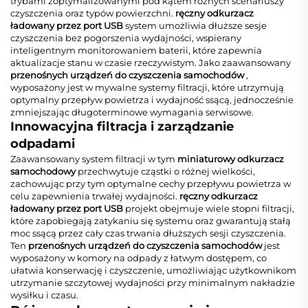
trybami zoptymalizowanymi pod kątem różnych scenariuszy
czyszczenia oraz typów powierzchni.
ręczny odkurzacz
ładowany przez port USB
system umożliwia dłuższe sesje
czyszczenia bez pogorszenia wydajności, wspierany
inteligentnym monitorowaniem baterii, które zapewnia
aktualizacje stanu w czasie rzeczywistym. Jako zaawansowany
przenośnych urządzeń do czyszczenia samochodów
,
wyposażony jest w mywalne systemy filtracji, które utrzymują
optymalny przepływ powietrza i wydajność ssącą, jednocześnie
zmniejszając długoterminowe wymagania serwisowe.
Innowacyjna filtracja i zarządzanie
odpadami
Zaawansowany system filtracji w tym
miniaturowy odkurzacz
samochodowy
przechwytuje cząstki o różnej wielkości,
zachowując przy tym optymalne cechy przepływu powietrza w
celu zapewnienia trwałej wydajności.
ręczny odkurzacz
ładowany przez port USB
projekt obejmuje wiele stopni filtracji,
które zapobiegają zatykaniu się systemu oraz gwarantują stałą
moc ssącą przez cały czas trwania dłuższych sesji czyszczenia.
Ten
przenośnych urządzeń do czyszczenia samochodów
jest
wyposażony w komory na odpady z łatwym dostępem, co
ułatwia konserwację i czyszczenie, umożliwiając użytkownikom
utrzymanie szczytowej wydajności przy minimalnym nakładzie
wysiłku i czasu.