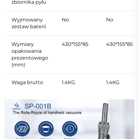
zbiornika pyłu
Wyjmowany
No
No
zestaw baterii
Wymiary
430*155*85
430*155*85
opakowania
prezentowego
(mm)
Waga brutto
1.4KG
1.4KG