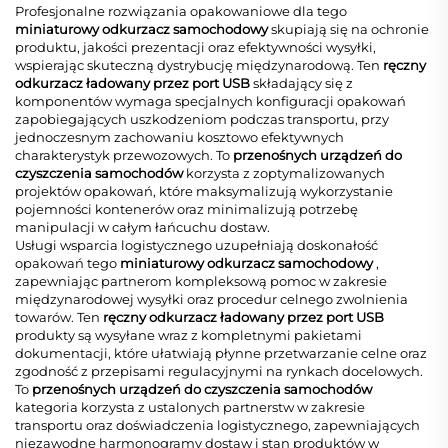
Profesjonalne rozwiązania opakowaniowe dla tego
miniaturowy odkurzacz samochodowy
skupiają się na ochronie
produktu, jakości prezentacji oraz efektywności wysyłki,
wspierając skuteczną dystrybucję międzynarodową. Ten
ręczny
odkurzacz ładowany przez port USB
składający się z
komponentów wymaga specjalnych konfiguracji opakowań
zapobiegających uszkodzeniom podczas transportu, przy
jednoczesnym zachowaniu kosztowo efektywnych
charakterystyk przewozowych. To
przenośnych urządzeń do
czyszczenia samochodów
korzysta z zoptymalizowanych
projektów opakowań, które maksymalizują wykorzystanie
pojemności kontenerów oraz minimalizują potrzebę
manipulacji w całym łańcuchu dostaw.
Usługi wsparcia logistycznego uzupełniają doskonałość
opakowań tego
miniaturowy odkurzacz samochodowy
,
zapewniając partnerom kompleksową pomoc w zakresie
międzynarodowej wysyłki oraz procedur celnego zwolnienia
towarów. Ten
ręczny odkurzacz ładowany przez port USB
produkty są wysyłane wraz z kompletnymi pakietami
dokumentacji, które ułatwiają płynne przetwarzanie celne oraz
zgodność z przepisami regulacyjnymi na rynkach docelowych.
To
przenośnych urządzeń do czyszczenia samochodów
kategoria korzysta z ustalonych partnerstw w zakresie
transportu oraz doświadczenia logistycznego, zapewniających
niezawodne harmonogramy dostaw i stan produktów w