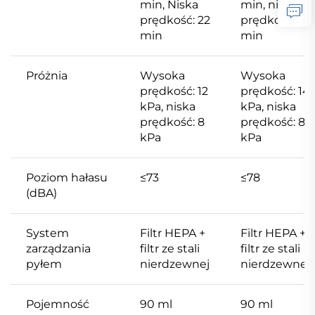
min, Niska
min, niska
prędkość: 22
prędkość: 25
min
min
Próżnia
Wysoka
Wysoka
prędkość: 12
prędkość: 14
kPa, niska
kPa, niska
prędkość: 8
prędkość: 8
kPa
kPa
Poziom hałasu
≤73
≤78
(dBA)
System
Filtr HEPA +
Filtr HEPA +
zarządzania
filtr ze stali
filtr ze stali
pyłem
nierdzewnej
nierdzewnej
Pojemność
90 ml
90 ml