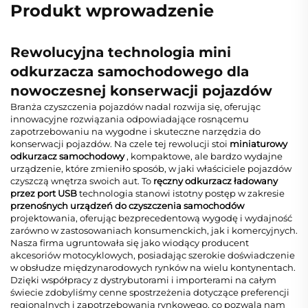
Produkt wprowadzenie
Rewolucyjna technologia mini
odkurzacza samochodowego dla
nowoczesnej konserwacji pojazdów
Branża czyszczenia pojazdów nadal rozwija się, oferując
innowacyjne rozwiązania odpowiadające rosnącemu
zapotrzebowaniu na wygodne i skuteczne narzędzia do
konserwacji pojazdów. Na czele tej rewolucji stoi
miniaturowy
odkurzacz samochodowy
, kompaktowe, ale bardzo wydajne
urządzenie, które zmieniło sposób, w jaki właściciele pojazdów
czyszczą wnętrza swoich aut. To
ręczny odkurzacz ładowany
przez port USB
technologia stanowi istotny postęp w zakresie
przenośnych urządzeń do czyszczenia samochodów
projektowania, oferując bezprecedentową wygodę i wydajność
zarówno w zastosowaniach konsumenckich, jak i komercyjnych.
Nasza firma ugruntowała się jako wiodący producent
akcesoriów motocyklowych, posiadając szerokie doświadczenie
w obsłudze międzynarodowych rynków na wielu kontynentach.
Dzięki współpracy z dystrybutorami i importerami na całym
świecie zdobyliśmy cenne spostrzeżenia dotyczące preferencji
regionalnych i zapotrzebowania rynkowego, co pozwala nam