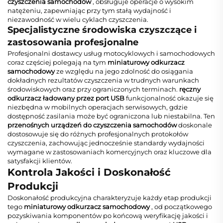
czyszczenia samochodów
, obsługuje operacje o wysokim
natężeniu, zapewniając przy tym stałą wydajność i
niezawodność w wielu cyklach czyszczenia.
Specjalistyczne środowiska czyszczące i
zastosowania profesjonalne
Profesjonalni dostawcy usług motocyklowych i samochodowych
coraz częściej polegają na tym
miniaturowy odkurzacz
samochodowy
ze względu na jego zdolność do osiągania
dokładnych rezultatów czyszczenia w trudnych warunkach
środowiskowych oraz przy ograniczonych terminach.
ręczny
odkurzacz ładowany przez port USB
funkcjonalność okazuje się
niezbędna w mobilnych operacjach serwisowych, gdzie
dostępność zasilania może być ograniczona lub niestabilna. Ten
przenośnych urządzeń do czyszczenia samochodów
doskonale
dostosowuje się do różnych profesjonalnych protokołów
czyszczenia, zachowując jednocześnie standardy wydajności
wymagane w zastosowaniach komercyjnych oraz kluczowe dla
satysfakcji klientów.
Kontrola Jakości i Doskonałość
Produkcji
Doskonałość produkcyjna charakteryzuje każdy etap produkcji
tego
miniaturowy odkurzacz samochodowy
, od początkowego
pozyskiwania komponentów po końcową weryfikację jakości i