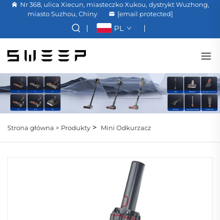
Nr 368, ulica Xiecun, miasteczko Xukou, dystrykt Wuzhong,
miasto Suzhou, Chiny
[email protected]
PL
>
Strona główna >
Produkty
Mini Odkurzacz