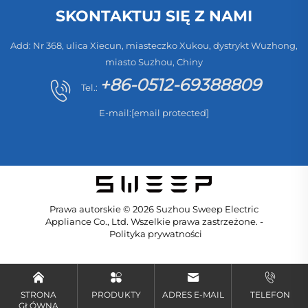
SKONTAKTUJ SIĘ Z NAMI
Add: Nr 368, ulica Xiecun, miasteczko Xukou, dystrykt Wuzhong,
miasto Suzhou, Chiny
+86-0512-69388809
Tel.:
E-mail:
[email protected]
Prawa autorskie © 2026 Suzhou Sweep Electric
Appliance Co., Ltd. Wszelkie prawa zastrzeżone. -
Polityka prywatności
STRONA
PRODUKTY
ADRES E-MAIL
TELEFON
GŁÓWNA