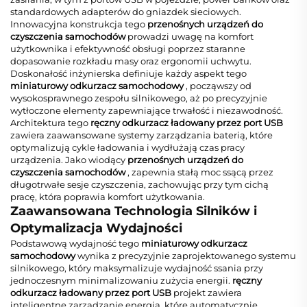
standardowych adapterów do gniazdek sieciowych.
Innowacyjna konstrukcja tego
przenośnych urządzeń do
czyszczenia samochodów
prowadzi uwagę na komfort
użytkownika i efektywność obsługi poprzez staranne
dopasowanie rozkładu masy oraz ergonomii uchwytu.
Doskonałość inżynierska definiuje każdy aspekt tego
miniaturowy odkurzacz samochodowy
, począwszy od
wysokosprawnego zespołu silnikowego, aż po precyzyjnie
wytłoczone elementy zapewniające trwałość i niezawodność.
Architektura tego
ręczny odkurzacz ładowany przez port USB
zawiera zaawansowane systemy zarządzania baterią, które
optymalizują cykle ładowania i wydłużają czas pracy
urządzenia. Jako wiodący
przenośnych urządzeń do
czyszczenia samochodów
, zapewnia stałą moc ssącą przez
długotrwałe sesje czyszczenia, zachowując przy tym cichą
pracę, która poprawia komfort użytkowania.
Zaawansowana Technologia Silników i
Optymalizacja Wydajności
Podstawową wydajność tego
miniaturowy odkurzacz
samochodowy
wynika z precyzyjnie zaprojektowanego systemu
silnikowego, który maksymalizuje wydajność ssania przy
jednoczesnym minimalizowaniu zużycia energii.
ręczny
odkurzacz ładowany przez port USB
projekt zawiera
inteligentne zarządzanie energią, które automatycznie