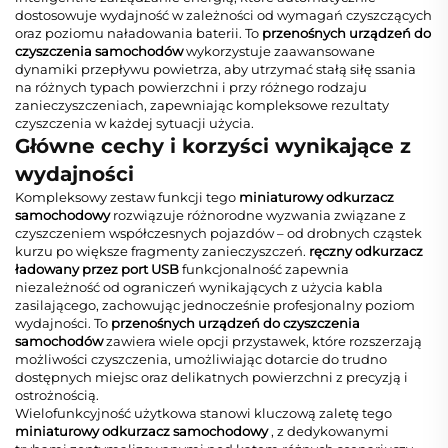
dostosowuje wydajność w zależności od wymagań czyszczących
oraz poziomu naładowania baterii. To
przenośnych urządzeń do
czyszczenia samochodów
wykorzystuje zaawansowane
dynamiki przepływu powietrza, aby utrzymać stałą siłę ssania
na różnych typach powierzchni i przy różnego rodzaju
zanieczyszczeniach, zapewniając kompleksowe rezultaty
czyszczenia w każdej sytuacji użycia.
Główne cechy i korzyści wynikające z
wydajności
Kompleksowy zestaw funkcji tego
miniaturowy odkurzacz
samochodowy
rozwiązuje różnorodne wyzwania związane z
czyszczeniem współczesnych pojazdów – od drobnych cząstek
kurzu po większe fragmenty zanieczyszczeń.
ręczny odkurzacz
ładowany przez port USB
funkcjonalność zapewnia
niezależność od ograniczeń wynikających z użycia kabla
zasilającego, zachowując jednocześnie profesjonalny poziom
wydajności. To
przenośnych urządzeń do czyszczenia
samochodów
zawiera wiele opcji przystawek, które rozszerzają
możliwości czyszczenia, umożliwiając dotarcie do trudno
dostępnych miejsc oraz delikatnych powierzchni z precyzją i
ostrożnością.
Wielofunkcyjność użytkowa stanowi kluczową zaletę tego
miniaturowy odkurzacz samochodowy
, z dedykowanymi