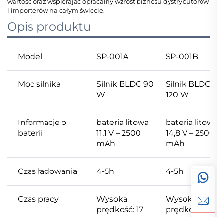
wartość oraz wspierając opłacalny wzrost biznesu dystrybutorów
i importerów na całym świecie.
Opis produktu
Model
SP-001A
SP-001B
Moc silnika
Silnik BLDC 90
Silnik BLDC
W
120 W
Informacje o
bateria litowa
bateria litow
baterii
11,1 V – 2500
14,8 V – 2500
mAh
mAh
Czas ładowania
4-5h
4-5h
Czas pracy
Wysoka
Wysoka
prędkość: 17
prędkość: 15