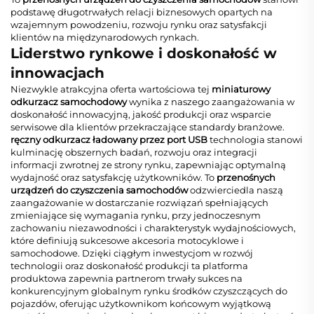
podstawę długotrwałych relacji biznesowych opartych na
wzajemnym powodzeniu, rozwoju rynku oraz satysfakcji
klientów na międzynarodowych rynkach.
Liderstwo rynkowe i doskonałość w
innowacjach
Niezwykle atrakcyjna oferta wartościowa tej
miniaturowy
odkurzacz samochodowy
wynika z naszego zaangażowania w
doskonałość innowacyjną, jakość produkcji oraz wsparcie
serwisowe dla klientów przekraczające standardy branżowe.
ręczny odkurzacz ładowany przez port USB
technologia stanowi
kulminację obszernych badań, rozwoju oraz integracji
informacji zwrotnej ze strony rynku, zapewniając optymalną
wydajność oraz satysfakcję użytkowników. To
przenośnych
urządzeń do czyszczenia samochodów
odzwierciedla naszą
zaangażowanie w dostarczanie rozwiązań spełniających
zmieniające się wymagania rynku, przy jednoczesnym
zachowaniu niezawodności i charakterystyk wydajnościowych,
które definiują sukcesowe akcesoria motocyklowe i
samochodowe. Dzięki ciągłym inwestycjom w rozwój
technologii oraz doskonałość produkcji ta platforma
produktowa zapewnia partnerom trwały sukces na
konkurencyjnym globalnym rynku środków czyszczących do
pojazdów, oferując użytkownikom końcowym wyjątkową