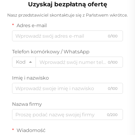
elektrycznym, funkcją
dywanów i sierści
Uzyskaj bezpłatną ofertę
suchego odsysania,
zwierząt w
najlepiej sprzedający się,
gospodarstwach
Nasz przedstawiciel skontaktuje się z Państwem wkrótce.
akumulatorowy produkt
domowych oraz hotelach
Adres e-mail
0/100
Telefon komórkowy / WhatsApp
Kod
0/100
Imię i nazwisko
0/100
Nazwa firmy
0/200
Wiadomość