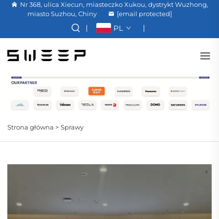
Nr 368, ulica Xiecun, miasteczko Xukou, dystrykt Wuzhong,
miasto Suzhou, Chiny
[email protected]
PL
Strona główna >
Sprawy