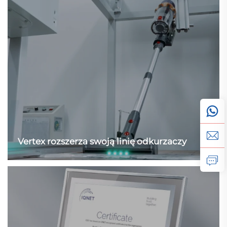
Vertex rozszerza swoją linię odkurzaczy
Tło: Vertex to ugruntowana europejska marka skupiająca
się na produktach do czyszczenia środowiskowego,
dysponująca stabilną siecią sprzedaży offline. W II
kwartale 2026 r., mając na celu uzupełnienie swojego
portfela produktów, Vertex zaplanowała wprowadzenie
linii odkurzaczy, w szczególności skierowanej do...