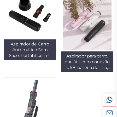
Aspirador de Carro
Automático Sem
Saco, Portátil, com 11
Aspirador para carro,
kPa e 65 W, Motor
portátil, com conexão
BLDC de Baixo Ruído,
USB, bateria de lítio,
para Uso em Hotéis
sucção a seco, sem
via USB
saco, alta potência de
65 W, motor de
corrente contínua
com escovas, garantia
de 1 ano, design
compacto