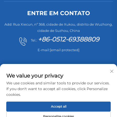
ENTRE EM CONTATO
Add: Rua Xiecun, nº 368, cidade de Xukou, distrito de Wuzhong,
cidade de Suzhou, China
+86-0512-69388809
Tel.:
E-mail:
[email protected]
We value your privacy
We use cookies and similar tools to provide our services.
Direitos autorais © 2026 Suzhou Sweep Electric
If you don't want to accept all cookies, click Personalize
Appliance Co., Ltd. Todos os direitos reservados. -
Política
cookies.
de Privacidade
Accept all
Personalize cookies