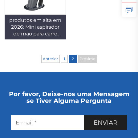
produtos em alta em
2026: Mini aspirador
de mão para carro
com conexão
USB/adaptador
elétrico, função de
Anterior
1
2
Próximo
sucção seca, grande
sucesso de vendas e
recarregável
Por favor, Deixe-nos uma Mensagem
se Tiver Alguma Pergunta
ENVIAR