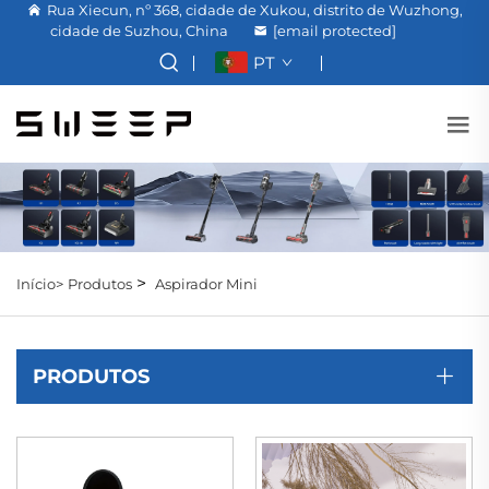
Rua Xiecun, nº 368, cidade de Xukou, distrito de Wuzhong,
cidade de Suzhou, China
[email protected]
PT
>
Início>
Produtos
Aspirador Mini
PRODUTOS