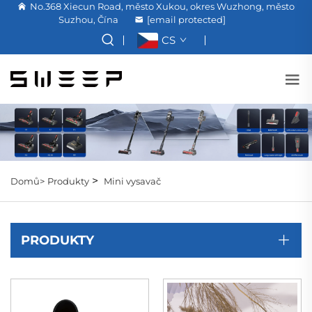
No.368 Xiecun Road, město Xukou, okres Wuzhong, město
Suzhou, Čína
[email protected]
CS
>
Domů>
Produkty
Mini vysavač
PRODUKTY