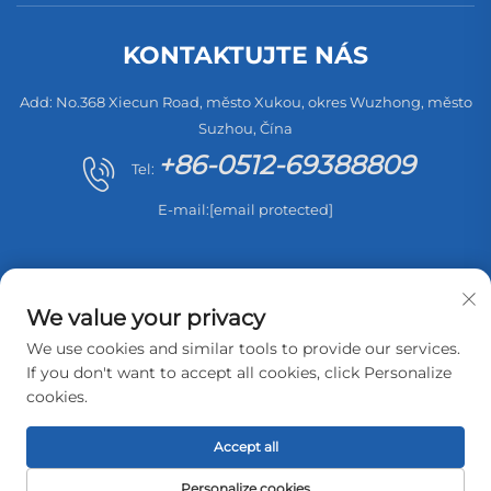
KONTAKTUJTE NÁS
Add: No.368 Xiecun Road, město Xukou, okres Wuzhong, město
Suzhou, Čína
+86-0512-69388809
Tel:
E-mail:
[email protected]
We value your privacy
We use cookies and similar tools to provide our services.
Autorská práva © 2026 Suzhou Sweep Electric Appliance
If you don't want to accept all cookies, click Personalize
Co.，Ltd. Všechna práva vyhrazena. -
Zásady ochrany
cookies.
soukromí
Accept all
Personalize cookies