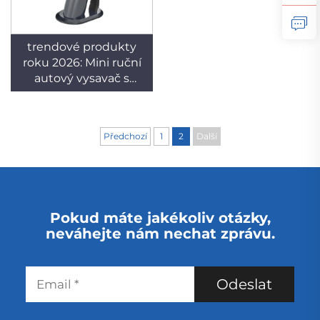
trendové produkty
roku 2026: Mini ruční
autový vysavač s
USB/elektrickým
adaptérem, suchý
provoz, velmi
Předchozí
1
2
Další
populární dobíjecí
produkt
Pokud máte jakékoliv otázky,
neváhejte nám nechat zprávu.
Odeslat