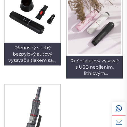
Přenosný suchý
bezpylový autový
vysavač s tlakem sací
Ruční autový vysavač
síly 11 kPa, výkonem
s USB nabíjením,
65 W, s BLDC
lithiovým
motorem, nízkou
akumulátorem,
hladinou hluku,
suchým výkonem,
automatickým
bez pylového sáčku,
ovládáním a USB
vysoký výkon 65 W,
nabíjením – vhodný
stejnosměrný
pro použití v autě i
kartáčový motor,
v hotelu
záruka 1 rok,
kompaktní design