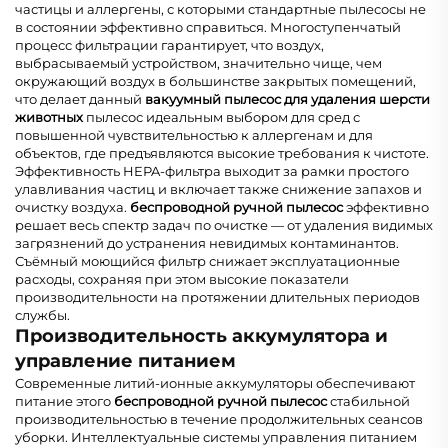
частицы и аллергены, с которыми стандартные пылесосы не
в состоянии эффективно справиться. Многоступенчатый
процесс фильтрации гарантирует, что воздух,
выбрасываемый устройством, значительно чище, чем
окружающий воздух в большинстве закрытых помещений,
что делает данный
вакуумный пылесос для удаления шерсти
животных
пылесос идеальным выбором для сред с
повышенной чувствительностью к аллергенам и для
объектов, где предъявляются высокие требования к чистоте.
Эффективность HEPA-фильтра выходит за рамки простого
улавливания частиц и включает также снижение запахов и
очистку воздуха.
беспроводной ручной пылесос
эффективно
решает весь спектр задач по очистке — от удаления видимых
загрязнений до устранения невидимых контаминантов.
Съёмный моющийся фильтр снижает эксплуатационные
расходы, сохраняя при этом высокие показатели
производительности на протяжении длительных периодов
службы.
Производительность аккумулятора и
управление питанием
Современные литий-ионные аккумуляторы обеспечивают
питание этого
беспроводной ручной пылесос
стабильной
производительностью в течение продолжительных сеансов
уборки. Интеллектуальные системы управления питанием