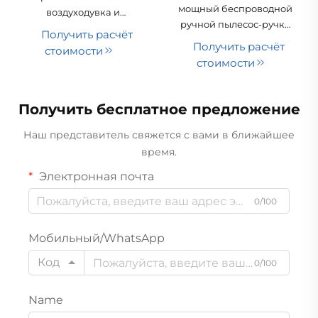
мощный беспроводной
воздуходувка и
ручной пылесос-ручка
всасывающий
Получить расчёт
мощностью 800 Вт с
карандаш V1
Получить расчёт
стоимости
бесщеточным
стоимости
двигателем, лёгкий
пылесос с фильтром
HEPA и функцией
Получить бесплатное предложение
соскабливания пыли
Наш представитель свяжется с вами в ближайшее
время.
Электронная почта
0/100
Мобильный/WhatsApp
Код
0/100
Name