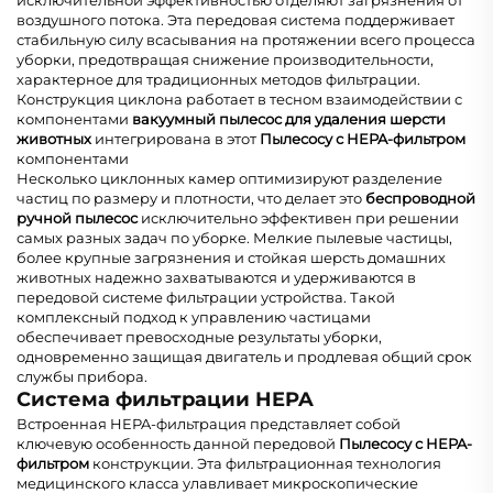
исключительной эффективностью отделяют загрязнения от
воздушного потока. Эта передовая система поддерживает
стабильную силу всасывания на протяжении всего процесса
уборки, предотвращая снижение производительности,
характерное для традиционных методов фильтрации.
Конструкция циклона работает в тесном взаимодействии с
компонентами
вакуумный пылесос для удаления шерсти
животных
интегрирована в этот
Пылесосу с HEPA-фильтром
компонентами
Несколько циклонных камер оптимизируют разделение
частиц по размеру и плотности, что делает это
беспроводной
ручной пылесос
исключительно эффективен при решении
самых разных задач по уборке. Мелкие пылевые частицы,
более крупные загрязнения и стойкая шерсть домашних
животных надежно захватываются и удерживаются в
передовой системе фильтрации устройства. Такой
комплексный подход к управлению частицами
обеспечивает превосходные результаты уборки,
одновременно защищая двигатель и продлевая общий срок
службы прибора.
Система фильтрации HEPA
Встроенная HEPA-фильтрация представляет собой
ключевую особенность данной передовой
Пылесосу с HEPA-
фильтром
конструкции. Эта фильтрационная технология
медицинского класса улавливает микроскопические