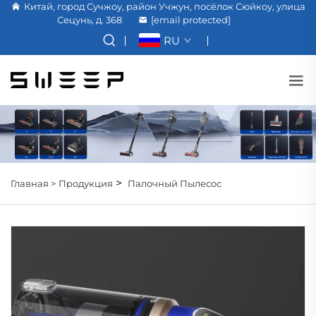
Китай, город Сучжоу, район Учжун, посёлок Сюйкоу, улица
Сецунь, д. 368
[email protected]
RU
>
Главная >
Продукция
Палочный Пылесос