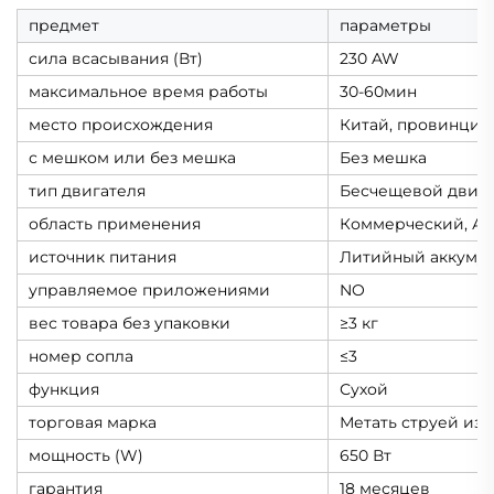
предмет
параметры
сила всасывания (Вт)
230 AW
максимальное время работы
30-60мин
место происхождения
Китай, провинция
с мешком или без мешка
Без мешка
тип двигателя
Бесчещевой двига
область применения
Коммерческий, А
источник питания
Литийный аккуму
управляемое приложениями
NO
вес товара без упаковки
≥3 кг
номер сопла
≤3
функция
Сухой
торговая марка
Метать струей из 
мощность (W)
650 Вт
гарантия
18 месяцев