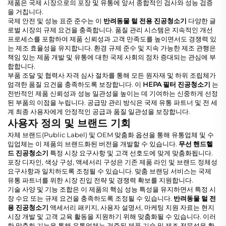
제품은 국제 시장으로의 포장 및 유통에 앞서 종합적인 검사와 성능 검증
을 거칩니다.
국제 안전 및 성능 표준 준수는 이
반려동물 털 전용 진공청소기
다양한 글
로벌 시장의 규제 요건을 충족합니다. 품질 관리 시스템은 지속적인 개선
프로세스를 포함하여 제품 신뢰성과 고객 만족도를 높이면서도 경쟁력 있
는 제조 효율성을 유지합니다. 환경 규제 준수 및 지속 가능한 제조 관행은
책임 있는 제품 개발 및 유통에 대한 국제 사회의 점차 증대되는 관심에 부
합합니다.
부품 조달 및 협력사 자격 심사 절차를 통해 모든 원자재 및 하위 조립체가
엄격한 품질 요건을 충족하도록 보장합니다. 이
HEPA 필터 진공청소기
는
전반적인 제품 신뢰성과 성능 일관성을 높이는 데 기여하는 신중하게 선정
된 부품의 이점을 누립니다. 공급망 관리 방식은 국제 유통 파트너 및 전 세
계 최종 사용자에게 안정적인 공급과 품질 일관성을 보장합니다.
사용자 정의 및 브랜드 기회
자체 브랜드(Public Label) 및 OEM 맞춤화 옵션을 통해 유통업체 및 수
입업체는 이 제품의 브랜드화된 버전을 개발할 수 있습니다.
무선 핸드헬
드 진공청소기
특정 시장 요구사항 및 고객 선호도에 맞게 맞춤화됩니다.
포장 디자인, 색상 구성, 액세서리 구성은 기존 제품 라인 및 브랜드 정체성
요구사항과 일치하도록 조정될 수 있습니다. 맞춤 브랜딩 서비스는 국제
유통 파트너를 위한 시장 진입 전략 및 경쟁력 확보를 지원합니다.
기술 사양 및 기능 조합은 이 제품의 핵심 성능 특성을 유지하면서 특정 시
장 수요 또는 규제 요건을 충족하도록 조정될 수 있습니다.
반려동물 털 전
용 진공청소기
액세서리 패키지, 사용자 설명서, 마케팅 지원 자료는 현지
시장 개발 및 고객 교육 활동을 지원하기 위해 맞춤화될 수 있습니다. 이러
한 맞춤화 기능을 통해 유통업체는 검증된 제품 기술 및 제조 전문성을 활