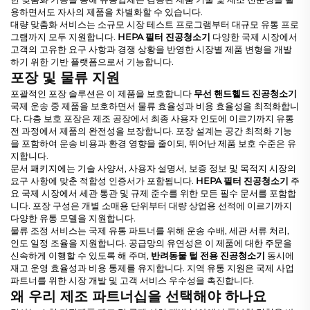
용하면서도 자사의 제품을 차별화할 수 있습니다.
대량 맞춤화 서비스는 소규모 시장 테스트 프로그램부터 대규모 유통 프로
그램까지 모두 지원합니다.
HEPA 필터 진공청소기
다양한 국제 시장에서
고객의 고유한 요구 사항과 경쟁 상황을 반영한 시장별 제품 변형을 개발
하기 위한 기반 플랫폼으로서 기능합니다.
포장 및 물류 지원
포괄적인 포장 솔루션은 이 제품을 보호합니다
무선 핸드헬드 진공청소기
국제 운송 중 제품을 보호하면서 물류 효율성과 비용 효율성을 최적화합니
다. 다층 보호 포장은 제조 공장에서 최종 사용자 인도에 이르기까지 유통
전 과정에서 제품의 완전성을 보장합니다. 포장 설계는 공간 최적화 기능
을 포함하여 운송 비용과 환경 영향을 줄이되, 뛰어난 제품 보호 수준은 유
지합니다.
문서 패키지에는 기술 사양서, 사용자 설명서, 보증 정보 및 목적지 시장의
요구 사항에 맞춘 적합성 인증서가 포함됩니다.
HEPA 필터 진공청소기
주
요 국제 시장에서 세관 통관 및 규제 준수를 위한 모든 필수 문서를 포함합
니다. 포장 구성은 개별 소매용 단위부터 대량 상업용 선적에 이르기까지
다양한 유통 모델을 지원합니다.
물류 조정 서비스는 국제 유통 파트너를 위해 운송 수배, 세관 서류 처리,
인도 일정 조율을 지원합니다. 공급망의 유연성은 이 제품에 대한 주문을
신속하게 이행할 수 있도록 해 주며,
반려동물 털 전용 진공청소기
동시에
재고 운영 효율성과 비용 통제를 유지합니다. 지역 유통 지원은 국제 사업
파트너를 위한 시장 개발 및 고객 서비스 우수성을 촉진합니다.
왜 우리 제조 파트너십을 선택해야 하나요