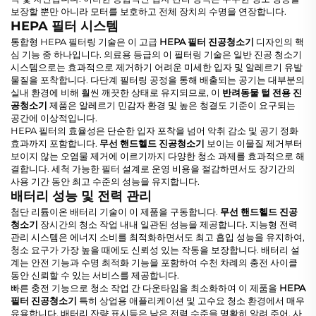
보장할 뿐만 아니라 모터를 보호하고 전체 장치의 수명을 연장합니다.
HEPA 필터 시스템
통합형 HEPA 필터링 기술은 이 고급
HEPA 필터 진공청소기
디자인의 핵
심 기능 중 하나입니다. 의료용 등급의 이 필터링 기술은 일반 진공 청소기
시스템으로는 효과적으로 제거하기 어려운 미세한 입자 및 알레르기 유발
물질을 포착합니다. 다단계 필터링 공정을 통해 배출되는 공기는 대부분의
실내 환경에 비해 훨씬 깨끗한 상태로 유지되므로, 이
반려동물 털 전용 진
공청소기
제품은 알레르기 민감자 환경 및 높은 청결도 기준이 요구되는
공간에 이상적입니다.
HEPA 필터의 효율성은 단순한 입자 포착을 넘어 악취 감소 및 공기 정화
효과까지 포함합니다.
무선 핸드헬드 진공청소기
보이는 이물질 제거부터
보이지 않는 오염물 제거에 이르기까지 다양한 청소 과제를 효과적으로 해
결합니다. 세척 가능한 필터 설계로 운영 비용을 절감하면서도 장기간의
사용 기간 동안 최고 수준의 성능을 유지합니다.
배터리 성능 및 전력 관리
첨단 리튬이온 배터리 기술이 이 제품을 구동합니다.
무선 핸드헬드 진공
청소기
장시간의 청소 작업 내내 일관된 성능을 제공합니다. 지능형 전력
관리 시스템은 에너지 소비를 최적화하면서도 최고 흡입 성능을 유지하여,
청소 요구가 가장 높을 때에도 신뢰성 있는 작동을 보장합니다. 배터리 설
계는 안전 기능과 수명 최적화 기능을 포함하여 수천 차례의 충전 사이클
동안 신뢰할 수 있는 서비스를 제공합니다.
빠른 충전 기능으로 청소 작업 간 다운타임을 최소화하여 이 제품을
HEPA
필터 진공청소기
특히 상업용 애플리케이션 및 고수요 청소 환경에서 매우
유용합니다. 배터리 잔량 표시등은 남은 전력 수준을 명확히 알려 주어, 사