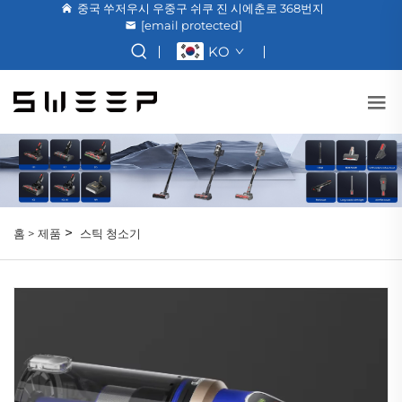
중국 쑤저우시 우중구 쉬쿠 진 시에춘로 368번지
[email protected]
KO
>
홈 >
제품
스틱 청소기