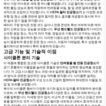
에서 가장 까다로운 과제 중 하나를 해결합니다. 고급 필터링 시스템은 강
력한 흡입 성능과 함께 작동하여 반려동물 비듬, 털 및 관련 알레르겐을 효
과적으로 포집하고 차단합니다. 이
HEPA 필터 진공청소기
는 다양한 표면
유형 및 청소 상황 전반에 걸쳐 철저한 청소 결과를 제공함과 동시에 우수
한 실내 공기 질을 유지합니다.
배터리 구동 방식은 전원 코드 길이나 전원 콘센트 확보 여부에 따른 제약
없이 신뢰성 있는 성능을 보장합니다.
무선 핸드헬드 진공청소기
디자인이
신속한 응답 청소, 국소적 처리 적용, 정밀성과 기동성이 요구되는 세심한
청소 작업을 용이하게 합니다. 이러한 다용도성은 이 장치를 이동성과 성
능이 동등하게 중요한 전문 청소 서비스, 자동차 디테일링, 특수 상업용 애
플리케이션 분야에서 특히 유용하게 만듭니다.
고급 기능 및 기술적 이점
사이클론 분리 기술
이 제품에 통합된 정교한 사이클론 기술은
반려동물 털 전용 진공청소기
공기 흐름에서 이물질을 놀라운 효율로 분리하는 강력한 원심력을 생성합
니다. 이 고급 시스템은 청소 과정 내내 일관된 흡입력을 유지하여, 기존 여
과 방식과 관련된 일반적인 성능 저하를 방지합니다. 사이클론 설계는
HEPA 필터 진공청소기
구성 요소와 긴밀히 협력하여 최대한의 이물질 포
집 및 보유를 보장합니다.
복수의 사이클론 챔버가 다양한 크기와 밀도의 입자를 최적화하여 분리함
으로써, 이
무선 핸드헬드 진공청소기
다양한 청소 과제에 대해 뛰어난 효
과를 발휘합니다. 미세한 먼지 입자, 비교적 큰 이물질, 그리고 끈질긴 반려
동물 털까지도 모두 시스템의 고급 필터링 네트워크 내에서 효과적으로 포
착 및 차단됩니다. 이러한 종합적인 입자 관리 방식은 우수한 청소 성능을