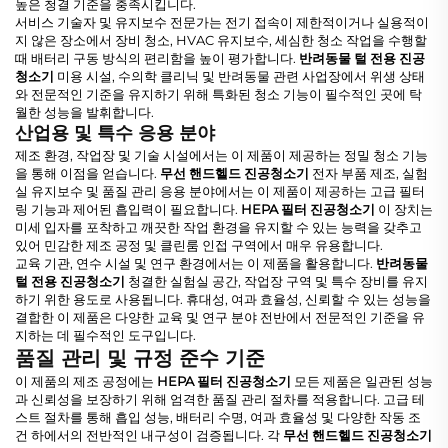
높은 청결 기준을 충족시킵니다.
서비스 기술자 및 유지보수 전문가는 전기 접속이 제한적이거나 실용적이
지 않은 장소에서 장비 청소, HVAC 유지보수, 세심한 청소 작업을 수행할
때 배터리 구동 방식의 편리함을 높이 평가합니다.
반려동물 털 전용 진공
청소기
미용 시설, 수의학 클리닉 및 반려동물 관련 사업장에서 위생 상태
와 전문적인 기준을 유지하기 위해 특화된 청소 기능이 필수적인 곳에 탁
월한 성능을 발휘합니다.
산업용 및 특수 응용 분야
제조 환경, 작업장 및 기술 시설에서는 이 제품이 제공하는 정밀 청소 기능
을 통해 이점을 얻습니다.
무선 핸드헬드 진공청소기
전자 부품 제조, 실험
실 유지보수 및 품질 관리 응용 분야에서는 이 제품이 제공하는 고급 필터
링 기능과 제어된 흡입력이 필요합니다.
HEPA 필터 진공청소기
이 장치는
미세 입자를 포착하고 깨끗한 작업 환경을 유지할 수 있는 능력을 갖추고
있어 민감한 제조 공정 및 클린룸 인접 구역에서 매우 유용합니다.
교육 기관, 연수 시설 및 연구 환경에서는 이 제품을 활용합니다.
반려동물
털 전용 진공청소기
청결한 실험실 공간, 작업장 구역 및 특수 장비를 유지
하기 위한 용도로 사용됩니다. 휴대성, 여과 효율성, 신뢰할 수 있는 성능을
결합한 이 제품은 다양한 교육 및 연구 분야 전반에서 전문적인 기준을 유
지하는 데 필수적인 도구입니다.
품질 관리 및 규정 준수 기준
이 제품의 제조 공정에는
HEPA 필터 진공청소기
모든 제품은 일관된 성능
과 신뢰성을 보장하기 위해 엄격한 품질 관리 절차를 적용합니다. 고급 테
스트 절차를 통해 흡입 성능, 배터리 수명, 여과 효율성 및 다양한 작동 조
건 하에서의 전반적인 내구성이 검증됩니다. 각
무선 핸드헬드 진공청소기