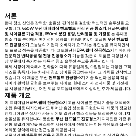
서론
현대 청소 산업은 강력함, 효율성, 편의성을 결합한 혁신적인 솔루션을 요
구합니다.
650W 무선 배터리식 핸드헬드 건식 진공 청소기, HEPA 필터
및 사이클론 기술 적용, 650ml 분진 용량, 반려동물 및 가정용
는 휴대용
청소 기술 분야에서 획기적인 성과를 나타냅니다. 이 고급형
무선 핸드헬
드 진공청소기
오늘날의 기업과 소비자가 요구하는 유연성을 유지하면서
도 프로급 성능을 제공합니다. 고도화된
HEPA 필터 진공청소기
디자인과
전문적인
반려동물 털 전용 진공청소기
기능을 갖춘 이 제품은 다양한 시
장 부문에서 증가하는 다목적 청소 솔루션 수요를 충족시킵니다.
국제 시장이 계속해서 진화함에 따라 유통업체 및 수입업체는 다양한 고객
니즈를 충족시키는 차세대 청소 장비를 공급하는 데서 그 가치를 인식하고
있습니다. 이 제품은
무선 핸드헬드 진공청소기
기술 혁신과 실용적 적용
사이의 완벽한 균형을 보여주는 사례로, 현대 소비자 전자제품 및 가전제
품 시장을 겨냥하는 어떤 제품 포트폴리오에도 이상적인 추가 제품입니다.
제품 개요
이 프리미엄
HEPA 필터 진공청소기
고급 사이클론 분리 기술을 채택하여
소형·휴대용 디자인에서도 뛰어난 흡입 성능을 구현합니다. 제품의 정교한
엔지니어링은 장시간 사용 시에도 일관된 청소 성능을 보장하면서 에너지
효율성을 유지합니다. 통합된
무선 핸드헬드 진공청소기
디자인은 기존 유
선형 모델의 제약을 해소하여 사용자에게 전례 없는 이동 자유도와 접근이
어려운 영역에 대한 접근성을 제공합니다.
전문적인
반려동물 털 전용 진공청소기
기능은 현대 가정 및 상업용 청소