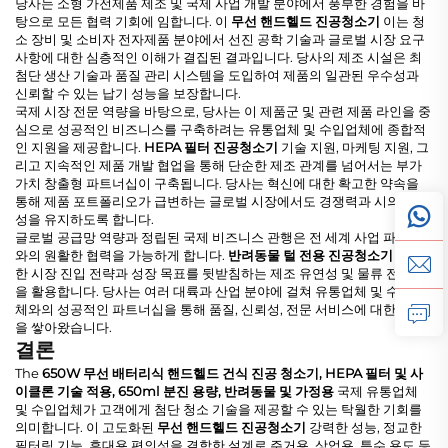
당사는 소형 가전제품 제조 및 국제 사업 개발 분야에서 풍부한 경험을 바
탕으로 모든 협력 기회에 임합니다. 이
무선 핸드헬드 진공청소기
이는 청
소 장비 및 소비자 전자제품 분야에서 선진 공학 기술과 글로벌 시장 요구
사항에 대한 심층적인 이해가 결집된 결과입니다. 당사의 제조 시설은 최
첨단 생산 기술과 품질 관리 시스템을 도입하여 제품의 일관된 우수성과
신뢰할 수 있는 납기 성능을 보장합니다.
국제 시장 전문 역량을 바탕으로, 당사는 이 제품군 및 관련 제품 라인을 중
심으로 성공적인 비즈니스를 구축하려는 유통업체 및 수입업체에 종합적
인 지원을 제공합니다.
HEPA 필터 진공청소기
기술 지원, 마케팅 지원, 그
리고 지속적인 제품 개발 협업을 통해 단순한 제조 관계를 넘어서는 부가
가치 창출형 파트너십이 구축됩니다. 당사는 혁신에 대한 확고한 약속을
통해 제품 포트폴리오가 급변하는 글로벌 시장에서도 경쟁력과 시의 적절
성을 유지하도록 합니다.
글로벌 공급망 역량과 정립된 국제 비즈니스 관행은 전 세계 사업 파트너
와의 원활한 협력을 가능하게 합니다.
반려동물 털 전용 진공청소기
다양
한 시장 진입 전략과 성장 목표를 뒷받침하는 제조 유연성 및 물류 전문성
을 활용합니다. 당사는 여러 대륙과 산업 분야에 걸쳐 유통업체 및 수입업
체와의 성공적인 파트너십을 통해 품질, 신뢰성, 전문 서비스에 대한 명성
을 쌓아왔습니다.
결론
The
650W 무선 배터리식 핸드헬드 건식 진공 청소기, HEPA 필터 및 사
이클론 기술 적용, 650ml 분진 용량, 반려동물 및 가정용
국제 유통업체
및 수입업체가 고객에게 첨단 청소 기술을 제공할 수 있는 탁월한 기회를
의미합니다. 이 고도화된
무선 핸드헬드 진공청소기
강력한 성능, 정교한
필터링 기능, 휴대용 편의성을 결합한 설계로 주거용, 상업용, 특수 용도 등