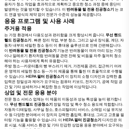
용자가 청소 작업을 효과적으로 계획하고 중요한 청소 과정 중에 중단이
발생하는 것을 방지할 수 있습니다. 이
반려동물 털 전용 진공청소기
는 코
드 연결 방식의 제약 없이 전문가 수준의 성능을 제공합니다.
응용 프로그램 및 사용 사례
주거용 적용
는 가정 환경에서 다용도성과 편리함을 크게 향상시켜 줍니다.
무선 핸드
헬드 진공청소기
. 빠른 정리 작업, 부분 청소, 그리고 실내 장식품, 계단, 자
동차 내부의 세밀한 청소 등이 이 휴대용 솔루션으로 인해 간편해집니다.
이
반려동물 털 전용 진공청소기
기능은 반려동물이 여러 마리 있는 가정
이나 알레르기 환자처럼 반려동물 관련 잔해 및 비듬을 자주·철저히 청소
해야 하는 사용자에게 특히 유용합니다.
주방 청소—카운터톱의 빵 부스러기 제거, 가전제품 관리, 접근하기 어려
운 영역의 세밀한 청소 등—가 이 제품을 통해 훨씬 더 효율적으로 수행될
수 있습니다.
HEPA 필터 진공청소기
이 장치의 소형 디자인과 강력한 흡
입력은 정밀성과 제어가 요구되는 컴퓨터 키보드, 전자기기, 공예 작업 공
간 및 기타 섬세하거나 복잡한 청소 작업에 이상적입니다.
상업 및 전문 응용 분야
전문 청소 서비스 업체는 이 제품의 이동성과 성능 특성을 높이 평가합니
다.
무선 핸드헬드 진공청소기
정밀 작업 및 특수 청소 용도에 적합합니다.
자동차 디테일링, 사무실 청소, 호스피탈리티 서비스, 소매업 시설 유지보
수 등 다양한 분야에서 이 장치의 강력한 흡입력, 휴대성, 그리고 고효율 필
터링 기능을 활용할 수 있습니다. 이
HEPA 필터 진공청소기
디자인은 의
료 시설, 식품 서비스 환경 및 기타 민감한 상업용 응용 분야에서 요구되는