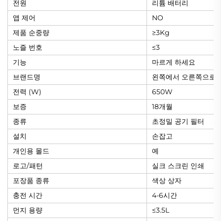
전원
리튬 배터리
앱 제어
NO
제품 순중량
≥3Kg
노즐 번호
≤3
기능
마르게 하세요
브랜드명
왼쪽에서 오른쪽으로 
전력 (W)
650W
보증
18개월
종류
초정밀 공기 필터
설치
손잡고
개인용 몰드
예
로고/패턴
실크 스크린 인쇄
포장품 종류
색상 상자
충전 시간
4-6시간
먼지 용량
≤3.5L