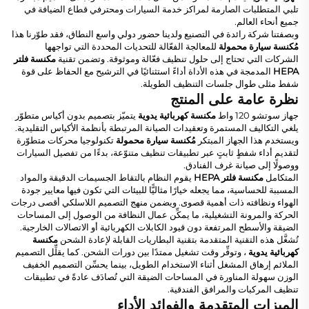
تلبي المتطلبات الصارمة لمراكز خدمة السيارات ومحترفي قطاع الضيافة في
جميع أنحاء العالم.
وبصفتنا شركة رائدة في التصنيع ولدينا حضور دولي واسع النطاق، فقد طوّرنا هذا
مُكنسة سيارة محمولة
للمعالجة الفعّالة للتحديات المحددة التي تواجهها
الشركات التي تحتاج إلى حلول تنظيف فعّالة وموثوقة. وتضمن تقنية
مكنسة فلتر
HEPA
المدمجة في هذه الأداة أداءً استثنائيًا في الترشيح مع الحفاظ على قوة
شفط مثلى طوال جلسات التنظيف الطويلة.
نظرة عامة على المنتج
جهاز سوتشو 120 واط
مكنسة كهربائية يدوية
يتميّز بتصميم بدون أكياس متطوّر
يلغي التكاليف المستمرة وتعقيدات الصيانة المرتبطة بأنظمة الأكياس التقليدية.
ويستخدم هذا الجهاز المبتكر
مُكنسة سيارة محمولة
تكنولوجيا محركات متطوّرة
لتقديم أداء شفطٍ ثابتٍ عبر تطبيقات تنظيف متنوّعة، بدءًا من تفصيل السيارات
ووصولًا إلى صيانة غرف الفنادق.
المتكامل
مكنسة فلتر HEPA
يقوم النظام بالتقاط الجسيمات الدقيقة والمواد
المسببة للحساسية، مما يجعله خيارًا مثاليًّا للبيئات التي تكون فيها معايير جودة
الهواء ونظافته ذات أهمية قصوى. ويضمن منهج التصميم اللاسلكي أقصى درجات
الحركة والمرونة التشغيلية، ما يمكِّن عمال النظافة من الوصول إلى المساحات
الضيقة والأسطح المرتفعة دون قيود الكابلات الكهربائية أو الاتصالات الخارجية.
تُشغَّل هذه التقنية المتقدمة بتقنية البطاريات القابلة لإعادة الشحن
مكنسة
كهربائية يدوية
، وتوفِّر وقت تشغيل ممتدًا بين دورات الشحن. كما يقلِّل التصميم
الملائم إرهاق المشغل أثناء الاستخدام الطويل، بينما يحسِّن التصميم الخفيف
الوزن سهولة المناورة في المساحات الضيقة التي تُصادَف عادةً في تطبيقات
تنظيف المركبات والمرافق الفندقية.
الميزات المتقدمة والفوائد الأداء