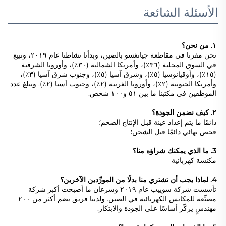
الأسئلة الشائعة
١. من نحن؟ 
نحن مقرنا في مقاطعة جيانغسو بالصين، وبدأنا نشاطنا عام ٢٠١٩، ونبيع 
في السوق المحلية (٣٦٪)، وأمريكا الشمالية (٣٠٪)، وأوروبا الشرقية 
(١٥٪)، وأوقيانوسيا (٥٪)، وشرق آسيا (٥٪)، وجنوب شرق آسيا (٣٪)، 
وأمريكا الجنوبية (٢٪)، وأوروبا الغربية (٢٪)، وجنوب آسيا (٢٪). ويبلغ عدد 
الموظفين في مكتبنا ما بين ٥١ و١٠٠ شخص. 
٢. كيف نضمن الجودة؟ 
دائمًا ما يتم إعداد عينة قبل الإنتاج الضخم؛ 
فحص نهائي دائمًا قبل الشحن؛ 
3. ما الذي يمكنك شراؤه منا؟ 
مكنسة كهربائية 
4. لماذا يجب أن تشتري منا بدلًا من المورِّدين الآخرين؟ 
تأسست شركة سوييب عام ٢٠١٩ وسرعان ما أصبحت أكبر شركة 
مصنِّعة للمكانس الكهربائية في الصين. ولدينا فريق يضم أكثر من ٢٠٠ 
مهندسٍ يركّز أساسًا على الجودة والابتكار. 