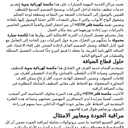
تعتمد مراكز الخدمة المهنية للسيارات على هذا
مكنسة كهربائية يدوية
لتقديم
خدمات تنظيف شاملة لداخل المركبات. ويسمح التصميم المدمج للمُنظِّف
للفنيين بالوصول إلى المساحات الضيقة بين المقاعد ومنطقة لوحة التحكم
وشقوق ألواح الأبواب، والتي لا يمكن للمعدات الأكبر حجمًا الوصول إليها بكفاءة.
وتضمن تقنية
مكنسة فلتر HEPA
أن يتم احتجاز الغبار والحمأ الدقيقين الخاصين
بالمركبات دون إعادة توزيعهما في بيئة مكان العمل.
يقدّر محترفو تفصيل السيارات الحرية اللاسلكية التي يوفّرها هذا
مُكنسة سيارة
محمولة
ما يمكّنهم من التحرّك بحرية حول المركبات دون الحاجة إلى التعامل مع
قيود كابل الطاقة. ويعمل التصميم القابل لإعادة الشحن على إلغاء الاعتماد على
المنافذ الكهربائية القريبة، ما يجعله ذا قيمةٍ كبيرةٍ جدًّا لخدمات التفصيل المتنقّلة
وللعمليات في المواقع النائية.
حلول قطاع الضيافة
تستخدم أقسام خدمة الغرف في الفنادق هذا
مكنسة كهربائية يدوية
للتنظيف
الموضعي، وصيانة الأثاث المُغطّى بالقماش، والإعداد التفصيلي للغرف بين
إقامات الضيوف. ويضمن التشغيل الهادئ حدوث أقل إزعاجٍ ممكنٍ للغرف
المجاورة المشغولة، مع الحفاظ على معايير التنظيف الشاملة المطلوبة في
بيئات الضيافة الراقية.
الأنابيب
مكنسة فلتر HEPA
وتلبّي هذه الميزة مخاوف الحساسية التي أصبحت
تكتسب أهميةً متزايدةً لدى المسافرين المهتمين بصحتهم. وتساعد هذه الفلترة
المتقدمة في الحفاظ على معايير جودة الهواء الداخلي، مما يسهم في راحة
الضيوف ورضاهم طوال فترة إقامتهم.
مراقبة الجودة ومعايير الامتثال
مرافق التصنيع الخاصة بنا تتبنى بروتوكولات شاملة لمراقبة الجودة تضمن أن كل
مُكنسة سيارة محمولة
يتوافق مع المعايير الدولية الصارمة للأداء والسلامة.