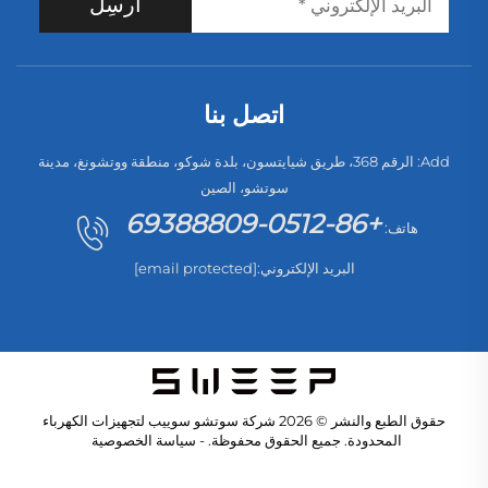
أرسِل
اتصل بنا
Add: الرقم 368، طريق شيايتسون، بلدة شوكو، منطقة ووتشونغ، مدينة
سوتشو، الصين
+86-0512-69388809
هاتف:
البريد الإلكتروني:
[email protected]
حقوق الطبع والنشر © 2026 شركة سوتشو سوييب لتجهيزات الكهرباء
المحدودة. جميع الحقوق محفوظة. -
سياسة الخصوصية