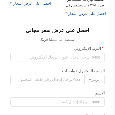
فرشاة وجافّة، وتستخدم تقنية
احصل على عرض أسعار
طراز X7A ذات وظيفتين في
الدوامة مع مرشح هيبا (HEPA)
واحد (يدوية وعصا) تعمل
وأضواء LED — مكنسة
احصل على عرض أسعار
بمحرك بلا فرشاة للاستخدام
محمولة مناسبة للفنادق
في السيارة والمنزل
وتنظيف السجاد والحيوانات
الأليفة
احصل على عرض سعر مجاني
سيتصل بك ممثلنا قريبًا.
البريد الإلكتروني
0/100
الهاتف المحمول / واتساب
الرمز
0/100
الاسم
0/100