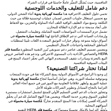
التنافسية، حيث يُشكّل التميُّز عاملًا حاسمًا في قرارات الشراء.
دعم شامل للتغليف والخدمات اللوجستية
تحمي حلول التغليف الاحترافية هذا
مكنسة كهربائية يدوية
أثناء الشحن الدولي،
مع تحسين استغلال حاويات الشحن لضمان عمليات لوجستية فعّالة من حيث
التكلفة. وتمنع مواد التغليف الواقية التلف أثناء المناولة والتخزين، مع الحفاظ
على أبعاد مدمجة تدعم الإدارة الفعّالة للمخازن.
تشمل حزم المستندات المواصفات الفنية الشاملة، وتعليمات التشغيل،
وإرشادات الصيانة التي تدعم الإطلاق الناجح لهذا
مُكنسة سيارة محمولة
في
أسواق دولية متنوعة. وتوفّر خيارات التوثيق المتعددة اللغات تلبيةً لمتطلبات
المناطق المختلفة واحتياجات الامتثال التنظيمي.
ويتضمن تصميم التغليف عناصر دعم تسويقي تُبرز التقنية المتطورة
مكنسة فلتر
HEPA
والخصائص الأداءية ذات المستوى الاحترافي. وتدعم هذه العناصر عروض
البيع بالتجزئة ومبادرات تثقيف المستخدم النهائي التي تحفِّز اعتماد المنتج في
البيئات السوقية التنافسية.
لماذا تختار شراكتنا التصنيعية؟
إن وجودنا الراسخ في الأسواق الدولية يمنح الشركاء ثقةً في جودة المنتجات
وموثوقية سلسلة التوريد، وهي عوامل أساسيةٌ لنجاح
مكنسة كهربائية يدوية
عملية التوزيع. وتُظهر علاقاتنا التعاونية مع الموزعين في جميع أنحاء العالم
التزامنا بالنجاح المتبادل وتطوير الشراكات طويلة الأجل.
وتتجاوز خدمات الدعم الفني التسليم الأولي للمنتج لتشمل استشارات مستمرة
لتطوير السوق وتعزيز خدمة العملاء. ويضمن هذا النهج الشامل للدعم أن يحقِّق
الشركاء أقصى إمكانات هذا المنتج المتقدم تجاريًّا.
مُكنسة سيارة محمولة
في
أسواقهم المحلية.
ويُحفِّز التزامنا بالابتكار تحسينًا مستمرًّا في
مكنسة فلتر HEPA
التقنية