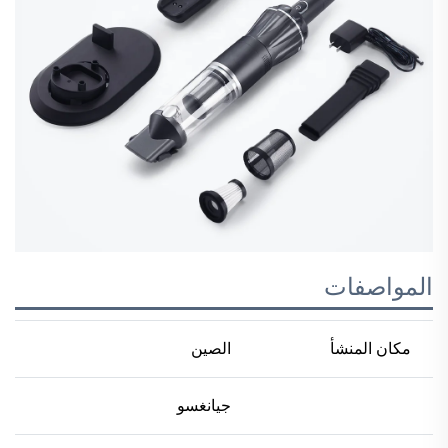
المواصفات
مكان المنشأ
الصين
جيانغسو