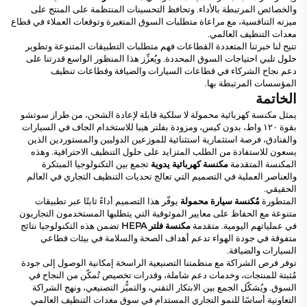
والخصائص المرتبطة بالأداء. وتحافظ التحسينات المنتظمة على المنتج على
ميزته التنافسية، مع مراعاة متطلبات السوق المتغيرة وتوقعات العملاء في قطاع
معدات التنظيف العالمي.
تتيح لنا خبرتنا المتعددة القطاعات فهم متطلبات التطبيقات المتنوعة وتطوير
حلول تلبي احتياجات السوق المحددة. ويُعزِّز هذا المنظور الواسع قدرتنا على
دعم نجاح الشركاء في قطاعات السيارات والضيافة وقطاعات تنظيف
المؤسسات المرتبطة بها.
الخاتمة
يمثل مكنسة كهربائية محمولة لا سلكية قابلة لإعادة الشحن، من طراز سوتشو
بقوة ١٢٠ واط، بدون كيس، ومزودة بفلتر هيبا للاستخدام الجاف في السيارات
والفنادق، فرصة استثمارية استثنائية للموزعين الدوليين والمستوردين الذين
يسعون للاستفادة من الطلب المتزايد على حلول التنظيف الاحترافية. وهذه
المكنسة المتقدمة
مكنسة كهربائية يدوية
تجمع بين التكنولوجيا المبتكرة
والعناصر العملية في التصميم التي تعالج تحديات التنظيف التجاري في العالم
الحقيقي.
المتطورة
مُكنسة سيارة محمولة
يوفّر هذا التصميم أداءً ثابتًا عبر تطبيقات
متنوعة مع الحفاظ على معايير الموثوقية التي يتطلبها المستخدمون التجاريون
في عملياتهم اليومية. متقدمة
مكنسة فلتر HEPA
تضمن هذه التكنولوجيا نتائج
متفوقة في جودة الهواء تدعم أهداف الصحة والسلامة في بيئات قطاعي
السيارات والضيافة.
توفر فرص الشراكة مع منظمتنا التصنيعية الراسخة إمكانية الوصول إلى جودة
مُثبتة للمنتجات، وخدمات دعم شاملة، وقدرات تخصيص تُمكّن من النجاح في
السوق. ويُشكّل الجمع بين الابتكار التقني، والتميُّز التصنيعي، ونهج الشراكة
التعاونية أساسًا للنمو التجاري المستدام في سوق معدات التنظيف العالمي