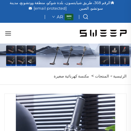
الرقم 368، طريق شيايتسون، بلدة شوكو، منطقة ووتشونغ، مدينة
سوتشو، الصين
[email protected]
AR
>
الرئيسية >
المنتجات
مكنسة كهربائية صغيرة