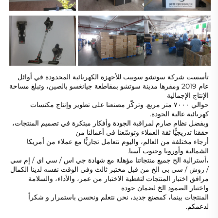
تأسست شركة سوتشو سوييب للأجهزة الكهربائية المحدودة في أوائل 
عام 2019 ومقرها مدينة سوتشو بمقاطعة جيانغسو بالصين، وتبلغ مساحة 
الإنتاج الإجمالية 
حوالي ٧٠٠٠ متر مربع. وتركّز مصنعنا على تطوير وإنتاج مكنسات 
كهربائية عالية الجودة. 
وبفضل نظام صارم لمراقبة الجودة وأفكار مبتكرة في تصميم المنتجات، 
حققنا تدريجيًّا ثقة العملاء وتوسّعنا في أعمالنا من 
أرجاء مختلفة من العالم، واليوم نتعامل تجاريًّا مع عملاء من أمريكا 
الشمالية وأوروبا وجنوب آسيا. 
،أسترالية الخ جميع منتجاتنا مؤهلة مع شهادة جي اس / سي اي / إم سي 
/ روش / سي بي الخ من قبل مختبر ثالث وفي الوقت نفسه لدينا الكمال 
مرافق اختبار المنتجات لتغطية الاختبار من عمر، والأداء، والسلامة 
واختبار الصمود الخ لضمان جودة 
المنتجات بينما، كمصنع جديد، نحن نتعلم ونحسن باستمرار و شكراً 
لدعمكم. 