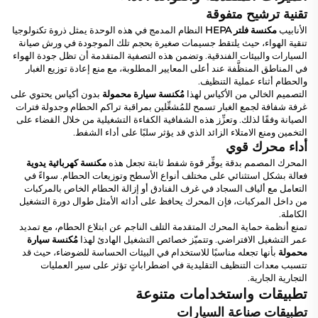
تقنية ترشيح متفوقة
الأنابيب
مكنسة فلتر HEPA
النظام المدمج في هذه الوحدة يمثل ذروة تكنولوجيا
تنقية الهواء، حيث يلتقط جسيمات صغيرة بحجم تلك الموجودة في ورش صيانة
السيارات والبيئات الفندقية. وتضمن هذه التصفية المتقدمة أن تظل جودة الهواء
في المناطق المنظَّفة عند أعلى المعايير المطلوبة، مع منع إعادة توزيع الغبار
والحطام أثناء عملية التنظيف.
التصميم الخالي من الأكياس لهذا
مُكنسة سيارة محمولة
بدون أكياس يحتوي على
غرفة شفافة لجمع الغبار تسمح للمُشغِّلين بمراقبة تراكم الحطام وجدولة فترات
الصيانة وفقًا لذلك. وتعزِّز هذه الشفافية الكفاءة التشغيلية من خلال القضاء على
التخمين ومنع الامتلاء الزائد الذي قد يؤثر سلبًا على أداء الشفط.
أداء محرك قوي
المحرك المصمم بدقة يوفِّر قوة شفط ثابتة تجعل هذه
مكنسة كهربائية يدوية
فعالة بشكل استثنائي على مختلف أنواع الأسطح وتوزيعات الحطام. سواءً في
التعامل مع ألياف السجاد في غرف الفنادق أو إزالة الحطام الخاص بالمركبات
من داخل المركبات، فإن المحرك يحافظ على أدائه الأمثل طوال دورة التشغيل
الكاملة.
تمنع أنظمة حماية المحرك المتقدمة التلف الناجم عن ابتلاع الحطام، مع تمديد
عمر التشغيل الافتراضي. وتتميّز خصائص التشغيل الهادئ لهذا
مُكنسة سيارة
محمولة
بأنها تجعله مناسبًا للاستخدام في البيئات الحساسة للضوضاء، حيث قد
تتسبب معدات التنظيف التقليدية في اضطراباتٍ تؤثر على سير العمليات
التجارية الجارية.
تطبيقات واستخدامات متنوعة
تطبيقات صناعة السيارات