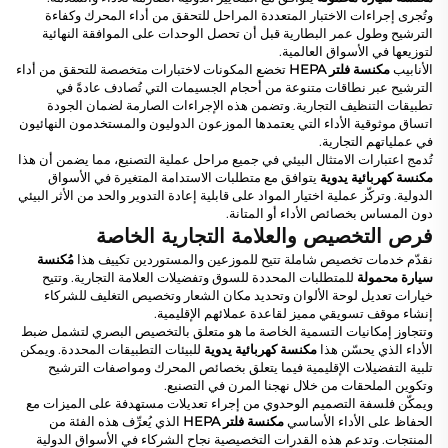
وتُجرى إجراءات الاختبار المتعددة المراحل للتحقق من أداء المحرك وكفاءة
الترشيح وطول عمر البطارية قبل أن تحصل الوحدات على الموافقة النهائية
لتوزيعها في الأسواق العالمية.
الأنابيب
مكنسة فلتر HEPA
تخضع المكونات لاختبارات متخصصة للتحقق من أداء
الترشيح عبر نطاقات متنوعة من أحجام الجسيمات التي تُصادف عادةً في
تطبيقات التنظيف التجارية. وتضمن هذه الإجراءات الصارمة لضمان الجودة
اتساق موثوقية الأداء التي يعتمدها الموزعون الدوليون والمستخدمون النهائيون
في عملياتهم التجارية.
تُدمج اعتبارات الامتثال البيئي في جميع مراحل عملية التصنيع، مما يضمن أن هذا
مكنسة كهربائية يدوية
يتوافق مع متطلبات الاستدامة المتغيرة في الأسواق
الدولية. وتركّز عملية اختيار المواد على قابلية إعادة التدوير والحد من الأثر البيئي
دون المساس بخصائص الأداء أو المتانة.
فرص التخصيص والعلامة التجارية الخاصة
نقدّم خدمات تخصيص شاملة تتيح للموزعين والمستوردين تكييف هذا
مُكنسة
سيارة محمولة
للمتطلبات المحددة للسوق وتفضيلات العلامة التجارية. وتتيح
خيارات تعديل لوحة الألوان وتحديد مكان الشعار وتخصيص التغليف للشركاء
إنشاء موقف تسويقي مميز لقاعدة عملائهم الإقليمية.
وتتجاوز إمكانيات التسمية الخاصة ما هو متعلق بالتخصيص البصري لتشمل ضبط
الأداء الذي يحسّن هذا
مكنسة كهربائية يدوية
للبيئات التطبيقات المحددة. ويمكن
تلبية التفضيلات الإقليمية فيما يتعلق بخصائص المحرك ومواصفات الترشيح
وتكوين الملحقات من خلال نهجنا المرن في التصنيع.
ويمكّن فلسفة التصميم الوحدوي من إجراء تعديلات مستهدفة على الميزات مع
الحفاظ على الأداء الأساسي
مكنسة فلتر HEPA
الذي يُعرِّف هذه الفئة من
المنتجات. وتدعم هذه القدرات التخصيصية نجاح الشركاء في الأسواق الدولية