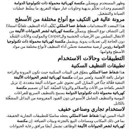
وظهر المستخدم. ويتضمَّن
مكنسة كهربائية محمولة ذات تكنولوجيا الدوامة
التصميم وحدات تحكُّم بديهية وحاويات غبار سهلة التفريغ، ما يبسِّط عمليات
الصيانة والتشغيل.
مرونة عالية في التكيف مع أنواع مختلفة من الأسطح
هذا المتعدد الاستخدامات
شفاط عصا لاسلكي
يُكيِّف أداء التنظيف تلقائيًّا استنادًا
إلى اكتشاف نوع السطح. ويتمكَّن
مكنسة كهربائية لشعر الحيوانات الأليفة
من
الانتقال السلس بين الأرضيات الخشبية والCarpet والموكيت والأثاث المُنجَّد
دون الحاجة إلى تعديلات يدوية. ويشمل
مكنسة كهربائية محمولة ذات تكنولوجيا
الدوامة
رؤوس أرضية متخصصة تحسِّن أداء التنظيف لأنواع مختلفة من مواد
الأسطح وقوامها.
التطبيقات وحالات الاستخدام
تطبيقات التنظيف السكنية
هذا
شفاط عصا لاسلكي
يتفوَّق في البيئات السكنية حيث تكون المرونة والراحة
عوامل بالغة الأهمية. وتُعتبر ميزات
مكنسة كهربائية لشعر الحيوانات الأليفة
التنقية فعَّالة جدًّا في المنازل التي تحتوي على حيوانات أليفة متعددة، إذ تزيل
الشعر بكفاءة من الأثاث والسلالم والزوايا الضيِّقة. كما أن تصميم
مكنسة
كهربائية محمولة ذات تكنولوجيا الدوامة
يسمح بالتنظيف السريع للفراغات
اليومية والتنظيف الشامل الأسبوعي دون القيود المفروضة من البدائل المشغَّلة
بالكابل.
لاستخدام تجاري وصناعي خفيف
البناء المتين لهذا
شفاط عصا لاسلكي
يجعله مناسبًا للتطبيقات التجارية الخفيفة،
بما في ذلك المكاتب ومساحات البيع بالتجزئة وبيئات الضيافة. إن
مكنسة
كهربائية لشعر الحيوانات الأليفة
الوظائف تشمل أيضًا مرافق رعاية الحيوانات