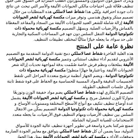
ويُدرك الموزعون الدوليون والمستوردون الطلب المتزايد في السوق على حلول
تنظيف فعّالة تلبي احتياجات مالكي الحيوانات الأليفة والأسر التي تبحث عن نتائج
ذات جودة احترافية. ويُلبّي هذا
شفاط عصا لاسلكي
هذه المتطلبات من خلال
تصميم مبتكر وتفوق هندسي. وتوفر ميزات
مكنسة كهربائية لشعر الحيوانات
الأليفة
إزالة شاملة للشعر العنيد للحيوانات الأليفة من السجاد والمقاعد المغطاة
بالقماش والأرضيات الصلبة. ويسهّل التصميم
مكنسة كهربائية محمولة ذات
تكنولوجيا الدوامة
التنقل السلس دون جهد في المساحات السكنية والتجارية
على حد سواء، ما يجعله خيارًا مثاليًّا لمختلف تطبيقات التنظيف.
نظرة عامة على المنتج
هذه العلبة الفاخرة
شفاط عصا لاسلكي
دمج تقنية الدوامة المتقدمة مع التصميم
الأنثروبي لتقديم أداء تنظيف استثنائي. وتتميز
مكنسة كهربائية لشعر الحيوانات
الأليفة
بملحقات ونظم فرش خاصة صُمّمت بدقة لمواجهة تحديات إزالة شعر
الحيوانات الأليفة. وباعتبارها جهازًا متطورًا
مكنسة كهربائية محمولة ذات
تكنولوجيا الدوامة
، ويضم الجهاز أنظمة ترشيح متعددة المراحل التي تلتقط
الجسيمات الدقيقة والمواد المسببة للحساسية مع الحفاظ على قوة شفط ثابتة
طوال جلسات التنظيف الطويلة.
التصميم الابتكاري لهذه
شفاط عصا لاسلكي
يضم مواد خفيفة الوزن وتوزيعًا
متوازنًا للوزن لتشغيل مريح. و
مكنسة كهربائية لشعر الحيوانات الأليفة
يشمل
عدة أوضاع تنظيف تتكيف مع أنواع الأسطح المختلفة ومستويات الأوساخ. و
مكنسة كهربائية محمولة ذات تكنولوجيا الدوامة
التصميم يمكّن من الانتقال
السلس بين تنظيف الأرضيات ومهام التنظيف فوق الأرضيات، ما يجعله متعدد
الاستخدامات للصيانة المنزلية الشاملة.
تتمتع شركتنا بخبرة واسعة في تطوير أجهزة تنظيف عالية الجودة للأسواق
الدولية، مما يضمن أن كل
شفاط عصا لاسلكي
يتوافق مع معايير الجودة الصارمة
وتوقعات الأداء. و
مكنسة كهربائية لشعر الحيوانات الأليفة
يمثل هذا الجهاز