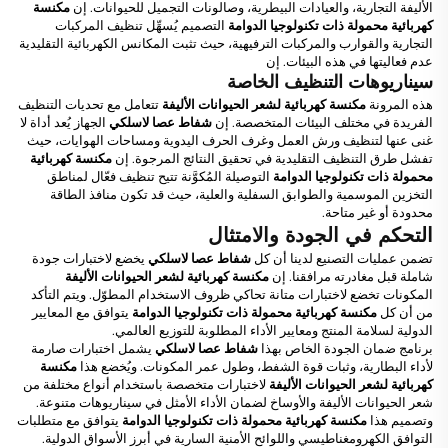
الأليفة التجارية، والعيادات البيطرية، وصالونات التجميل للحيوانات. إن
مكنسة
كهربائية محمولة ذات تكنولوجيا الدوامة
التصميم يُسهِّل تنظيف المركبات
التجارية والقوارب والمركبات الترفيهية، حيث تثبت المكانس الكهربائية التقليدية
عدم فعاليتها في هذه البيئات. إن
سيناريوهات التنظيف الخاصة
هذه المرونة
مكنسة كهربائية لشعر الحيوانات الأليفة
تتعامل مع تحديات التنظيف
الفريدة في مختلف البيئات المتخصصة. إن
شفاط عصا لاسلكي
الجهاز يُعد أداة لا
غنى عنها لتنظيف ورش العمل وغرف الحرف اليدوية ومساحات الهوايات، حيث
تفشل طرق التنظيف التقليدية في تحقيق النتائج المرجوة. إن
مكنسة كهربائية
محمولة ذات تكنولوجيا الدوامة
التوصيلة المُكوَّنة تتيح تنظيف فعّال لمناطق
التخزين الموسمية والطوابق السفلية والعلية، حيث قد تكون منافذ الطاقة
محدودة أو غير متاحة.
التحكم في الجودة والامتثال
تضمن عمليات التصنيع لدينا أن كل
شفاط عصا لاسلكي
يخضع لاختبارات جودة
شاملة قبل مغادرته مرافقنا. إن
مكنسة كهربائية لشعر الحيوانات الأليفة
المكونات تخضع لاختبارات متانة تحاكي ظروف الاستخدام المطوّل. ويتم التأكد
من أن كل
مكنسة كهربائية محمولة ذات تكنولوجيا الدوامة
يتوافق مع المعايير
الدولية لسلامة المنتج ومعايير الأداء المطلوبة للتوزيع العالمي.
برنامج ضمان الجودة الخاص بهذا
شفاط عصا لاسلكي
يشمل اختبارات صارمة
لأداء البطارية، وثبات قوة الشفط، وطول عمر المكونات. ويُخضع هذا
مكنسة
كهربائية لشعر الحيوانات الأليفة
لاختبارات متخصصة باستخدام أنواع مختلفة من
شعر الحيوانات الأليفة والأوساخ لضمان الأداء الأمثل في سيناريوهات متنوعة.
وتصميم هذا
مكنسة كهربائية محمولة ذات تكنولوجيا الدوامة
يتوافق مع متطلبات
التوافق الكهرومغناطيسي واللوائح الأمنية السارية في أبرز الأسواق الدولية.