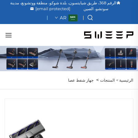
الرقم 368، طريق شيايتسون، بلدة شوكو، منطقة ووتشونغ، مدينة
سوتشو، الصين
[email protected]
AR
>
الرئيسية >
المنتجات
جهاز شفط عصا