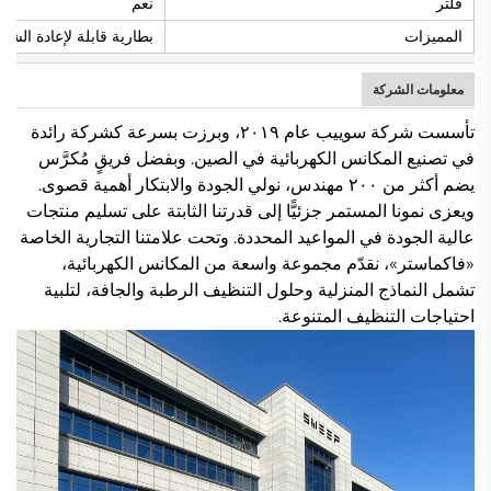
فلتر
نعم
المميزات
بطارية قابلة لإعادة الشح
معلومات الشركة
تأسست شركة سوييب عام ٢٠١٩، وبرزت بسرعة كشركة رائدة
في تصنيع المكانس الكهربائية في الصين. وبفضل فريقٍ مُكرَّس
يضم أكثر من ٢٠٠ مهندس، نولي الجودة والابتكار أهمية قصوى.
ويعزى نمونا المستمر جزئيًّا إلى قدرتنا الثابتة على تسليم منتجات
عالية الجودة في المواعيد المحددة. وتحت علامتنا التجارية الخاصة
«فاكماستر»، نقدّم مجموعة واسعة من المكانس الكهربائية،
تشمل النماذج المنزلية وحلول التنظيف الرطبة والجافة، لتلبية
احتياجات التنظيف المتنوعة.