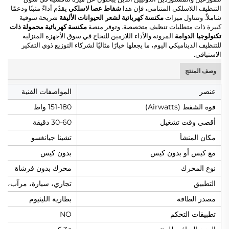
التنظيف اللاسلكي المتنامي، فإن هذا
شفاط عصا لاسلكي
يقدّم أداءً مثبتًا ودعمًا
شاملاً. وتتناول ميزات
مكنسة كهربائية لشعر الحيوانات الأليفة
شريحة سوقية
كبيرة ذات متطلبات تنظيف متخصصة. وتوفر منصة
مكنسة كهربائية محمولة ذات
تكنولوجيا الدوامة
المرونة والأداء اللازمين للنجاح في سوق الأجهزة المنزلية
للتنظيف الديناميكي اليوم، ما يجعلها خيارًا مثاليًا لشركاء التوزيع ذوي التفكير
الاستباقي.
وصف المنتج
عنصر
المواصفات الفنية
قوة الشفط (Airwatts)
151-180 واط
أقصى وقت تشغيل
30-60 دقيقة
مكان المنشأ
تشينا جيانغسو
مع كيس أو بدون كيس
بدون كيس
نوع المحرك
محرك بدون فرشاة
التطبيق
تجاري، سيارة، مرآب، فن
مصدر الطاقة
بطارية الليثيوم
تطبيقات التحكم
NO