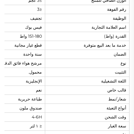
الوزن الصافي للمنتج
≥3 كجم
رقم الفوهة
≤3
الوظيفة
تجفيف
اسم العلامة التجارية
فيس بوك
القدرة (واط)
151-180 واط
خدمة ما بعد البيع متوفرة
قطع غيار مجانية
الضمان
سنة واحدة
نوع
مرشح هواء فائق الدقة
التثبيت
محمول.
اللغة التشغيلية
الإنجليزية
قالب خاص
نعم
شعار/نمط
طباعة حريرية
أنواع التعبئة
صندوق ملون
وقت الشحن
4-6H
سعة الغبار
≤ ١ لتر