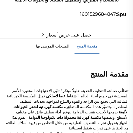
1601529684847
Spu:
احصل على عرض أسعار
مقدمة المنتج
المنتجات الموصى بها
مقدمة المنتج
تتطلّب صناعة التنظيف الحديثة حلولًا مبتكرةً تلبّي الاحتياجات المتغيرة للأسر
المعيشية في جميع أنحاء العالم. أ
شفاط عصا لاسلكي
تمثل المكنسة الكهربائية
المثالية التي تجمع بين الراحة والقوة والتنوّع لمواجهة تحديات التنظيف
المعاصرة. وتتميّز هذه المكنسة المتطوّرة
مكنسة كهربائية لشعر الحيوانات
الأليفة
بدمجها لأحدث تقنيات الدوامة لتوفير أداء تنظيف فائق على مختلف
الأسطح. وبصفتها
مكنسة كهربائية محمولة ذات تكنولوجيا الدوامة
، يقوم هذا
الجهاز بتحويل تجربة التنظيف التقليدية من خلال التخلص من قيود أسلاك الطاقة
مع الحفاظ على قدرات شفط استثنائية.