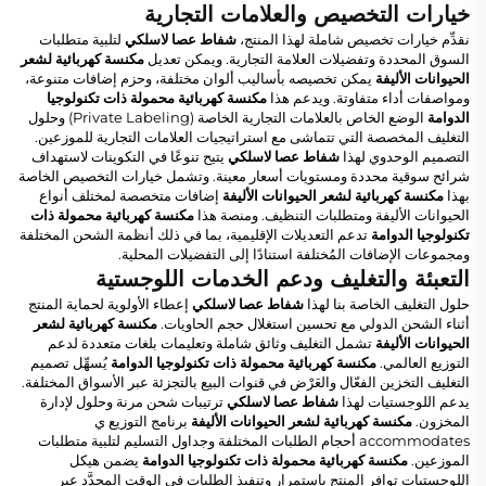
خيارات التخصيص والعلامات التجارية
نقدِّم خيارات تخصيص شاملة لهذا المنتج،
شفاط عصا لاسلكي
لتلبية متطلبات
السوق المحددة وتفضيلات العلامة التجارية. ويمكن تعديل
مكنسة كهربائية لشعر
الحيوانات الأليفة
يمكن تخصيصه بأساليب ألوان مختلفة، وحزم إضافات متنوعة،
ومواصفات أداء متفاوتة. ويدعم هذا
مكنسة كهربائية محمولة ذات تكنولوجيا
الدوامة
الوضع الخاص بالعلامات التجارية الخاصة (Private Labeling) وحلول
التغليف المخصصة التي تتماشى مع استراتيجيات العلامات التجارية للموزعين.
التصميم الوحدوي لهذا
شفاط عصا لاسلكي
يتيح تنوعًا في التكوينات لاستهداف
شرائح سوقية محددة ومستويات أسعار معينة. وتشمل خيارات التخصيص الخاصة
بهذا
مكنسة كهربائية لشعر الحيوانات الأليفة
إضافات متخصصة لمختلف أنواع
الحيوانات الأليفة ومتطلبات التنظيف. ومنصة هذا
مكنسة كهربائية محمولة ذات
تكنولوجيا الدوامة
تدعم التعديلات الإقليمية، بما في ذلك أنظمة الشحن المختلفة
ومجموعات الإضافات المُختلفة استنادًا إلى التفضيلات المحلية.
التعبئة والتغليف ودعم الخدمات اللوجستية
حلول التغليف الخاصة بنا لهذا
شفاط عصا لاسلكي
إعطاء الأولوية لحماية المنتج
أثناء الشحن الدولي مع تحسين استغلال حجم الحاويات.
مكنسة كهربائية لشعر
الحيوانات الأليفة
تشمل التغليف وثائق شاملة وتعليمات بلغات متعددة لدعم
التوزيع العالمي.
مكنسة كهربائية محمولة ذات تكنولوجيا الدوامة
يُسهِّل تصميم
التغليف التخزين الفعّال والعَرْض في قنوات البيع بالتجزئة عبر الأسواق المختلفة.
يدعم اللوجستيات لهذا
شفاط عصا لاسلكي
ترتيبات شحن مرنة وحلول لإدارة
المخزون.
مكنسة كهربائية لشعر الحيوانات الأليفة
برنامج التوزيع ي
accommodates أحجام الطلبات المختلفة وجداول التسليم لتلبية متطلبات
الموزعين.
مكنسة كهربائية محمولة ذات تكنولوجيا الدوامة
يضمن هيكل
اللوجستيات توافر المنتج باستمرار وتنفيذ الطلبات في الوقت المحدَّد عبر