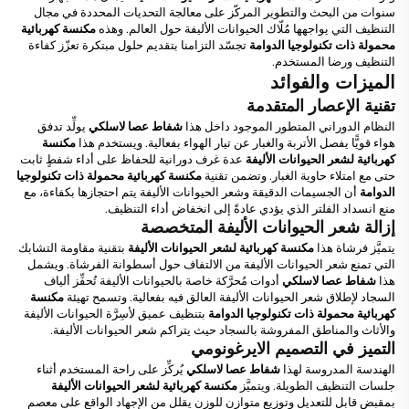
سنوات من البحث والتطوير المركّز على معالجة التحديات المحددة في مجال
التنظيف التي يواجهها مُلّاك الحيوانات الأليفة حول العالم. وهذه
مكنسة كهربائية
محمولة ذات تكنولوجيا الدوامة
تجسّد التزامنا بتقديم حلول مبتكرة تعزّز كفاءة
التنظيف ورضا المستخدم.
الميزات والفوائد
تقنية الإعصار المتقدمة
النظام الدوراني المتطور الموجود داخل هذا
شفاط عصا لاسلكي
يولِّد تدفق
هواء قويًّا يفصل الأتربة والغبار عن تيار الهواء بفعالية. ويستخدم هذا
مكنسة
كهربائية لشعر الحيوانات الأليفة
عدة غرف دورانية للحفاظ على أداء شفطٍ ثابت
حتى مع امتلاء حاوية الغبار. وتضمن تقنية
مكنسة كهربائية محمولة ذات تكنولوجيا
الدوامة
أن الجسيمات الدقيقة وشعر الحيوانات الأليفة يتم احتجازها بكفاءة، مع
منع انسداد الفلتر الذي يؤدي عادةً إلى انخفاض أداء التنظيف.
إزالة شعر الحيوانات الأليفة المتخصصة
يتميَّز فرشاة هذا
مكنسة كهربائية لشعر الحيوانات الأليفة
بتقنية مقاومة التشابك
التي تمنع شعر الحيوانات الأليفة من الالتفاف حول أسطوانة الفرشاة. ويشمل
هذا
شفاط عصا لاسلكي
أدوات مُحرَّكة خاصة بالحيوانات الأليفة تُحفِّز ألياف
السجاد لإطلاق شعر الحيوانات الأليفة العالق فيه بفعالية. وتسمح تهيئة
مكنسة
كهربائية محمولة ذات تكنولوجيا الدوامة
بتنظيف عميق لأسِرَّة الحيوانات الأليفة
والأثاث والمناطق المفروشة بالسجاد حيث يتراكم شعر الحيوانات الأليفة.
التميز في التصميم الايرغونومي
الهندسة المدروسة لهذا
شفاط عصا لاسلكي
يُركِّز على راحة المستخدم أثناء
جلسات التنظيف الطويلة. ويتميَّز
مكنسة كهربائية لشعر الحيوانات الأليفة
بمقبض قابل للتعديل وتوزيع متوازن للوزن يقلل من الإجهاد الواقع على معصم