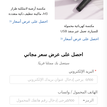
مكنسة أرضية لاسلكية طراز
M3، ماكينة تنظيف ذكية متعددة
الوظائف للتنظيف الرطب
احصل على عرض أسعار
والجاف.
مكنسة كهربائية محمولة
للسيارة، تعمل عبر منفذ USB
وبطارية ليثيوم أيون، شفط
احصل على عرض أسعار
جاف عالي الأداء بقوة ٦٥ واط
تيار مستمر، محرك فرشاة،
ضمان لمدة سنة واحدة،
احصل على عرض سعر مجاني
تصميم صغير الحجم
سيتصل بك ممثلنا قريبًا.
البريد الإلكتروني
0/100
الهاتف المحمول / واتساب
الرمز
0/100