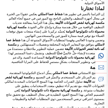
الأسواق الدولية.
لماذا تختارنا
إن التزامنا بالتميز في تطوير هذا
شفاط عصا لاسلكي
يعكس عقودًا من الخبرة
في مجال أجهزة التنظيف والتعاون الناجح مع الموزعين في جميع أنحاء العالم.
مكنسة كهربائية لشعر الحيوانات الأليفة
يمثِّل هذا التزامنا بمعالجة تحديات
التنظيف الواقعية من خلال هندسة مبتكرة وإنتاج عالي الجودة.
مكنسة كهربائية
محمولة ذات تكنولوجيا الدوامة
يُجسِّد تركيزنا على إنشاء منتجات تفوق توقعات
العملاء مع توفير قيمة ممتازة للموزعين والمستخدمين النهائيين.
وتضمن وجودنا العالمي وفهمنا لمتطلبات الأسواق المتنوعة أن هذا
شفاط عصا
لاسلكي
يتوافق مع المعايير الدولية المختلفة وتفضيلات المستهلكين. و
مكنسة
كهربائية لشعر الحيوانات الأليفة
تتضمن عملية التطوير ملاحظاتٍ مستمدةً من
أسواق متعددة لإنشاء حلٍّ عالميٍّ فعليًّا للتنظيف. وتشمل دعمنا المستمر لهذا
مكنسة كهربائية محمولة ذات تكنولوجيا الدوامة
المساعدة الفنية، والدعم
التسويقي، وتطوير المنتجات بشكلٍ مستمرٍ للحفاظ على المزايا التنافسية.
الخاتمة
هذا المنتج الاستثنائي
شفاط عصا لاسلكي
يمثِّل اندماج التكنولوجيا المتقدمة،
والتصميم المرتكز على المستخدم، والتميُّز في التصنيع. و
مكنسة كهربائية لشعر
الحيوانات الأليفة
تتناول القدرات الخاصة بهذا المنتج الاحتياجات المحددة لمالكي
الحيوانات الأليفة، مع تقديم أداء تنظيفٍ متعدد الاستخدامات ينطبق على
تطبيقات متنوعة. و
مكنسة كهربائية محمولة ذات تكنولوجيا الدوامة
يُلغي
التصميم الخاص بهذا المنتج القيود التقليدية في مجال التنظيف، مع تحقيق نتائج
بمستوى احترافي ترضي المستخدمين ذوي المتطلبات العالية والتطبيقات
التجارية.
للموزعين والمستوردين الدوليين الذين يبحثون عن ميزة تنافسية في سوق