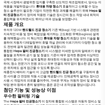
국제 시장에서 광범위한 입지를 구축한 선도적인 제조업체로서, 당사는 이
제품을 개발하였습니다.
휴대용 차량 청소기
효율적이고 신뢰할 수 있는
청소 솔루션이 필요한 기업이 직면한 특정 과제를 해결하기 위해
Hepa 필
터 진공청소기
이 장치에 적용된 기술은 장시간의 청소 작업 내내 최적의
흡입력을 유지하면서도 뛰어난 여과 성능을 보장합니다.
제품 개요
쑤저우 120W
핸드헬드 진공 청소기
기존 백(bag) 기반 시스템과 관련된
지속적인 비용 및 정비 복잡성을 제거하는 고도화된 무백(bagless) 설계
를 채택했습니다. 이 혁신적인
휴대용 차량 청소기
최첨단 모터 기술을 활
용하여 자동차 디테일링부터 호텔 객실 관리에 이르기까지 다양한 청소 용
도 전반에 걸쳐 일관된 흡입 성능을 제공합니다.
통합된
Hepa 필터 진공청소기
이 시스템은 미세한 입자와 알레르기 유발
물질을 포착하여 공기 질 및 청결도 기준이 매우 엄격한 환경에 이상적인
선택이 됩니다. 무선 설계 철학은 최대한의 이동성과 작동 유연성을 보장
하여, 청소 전문가가 전원 코드나 외부 연결의 제약 없이 협소한 공간 및 높
은 위치에도 쉽게 접근할 수 있도록 합니다.
재충전식 배터리 기술이 이 고급형
핸드헬드 진공 청소기
을 구동하여 충
전 사이클 간 연장된 작동 시간을 제공합니다. 인체공학적 설계는 장시간
사용 시 작업자의 피로를 줄여주며, 가벼운 무게는 자동차 정비 및 호텔·숙
박업 분야 등에서 흔히 발생하는 좁은 공간 내 조작성을 향상시킵니다.
첨단 기능 및 성능상 이점
우수한 필터링 기술
The
Hepa 필터 진공청소기
이 장치에 통합된 시스템은 자동차 정비소 및