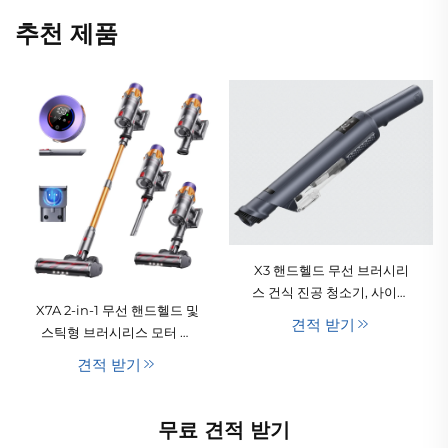
추천 제품
X3 핸드헬드 무선 브러시리
스 건식 진공 청소기, 사이클
X7A 2-in-1 무선 핸드헬드 및
론 기술, HEPA 필터, LED 조
견적 받기
스틱형 브러시리스 모터 진
명 – 호텔, 반려동물 털, 카펫
공청소기(자동차 및 가정용)
청소용 휴대용 모델
견적 받기
무료 견적 받기