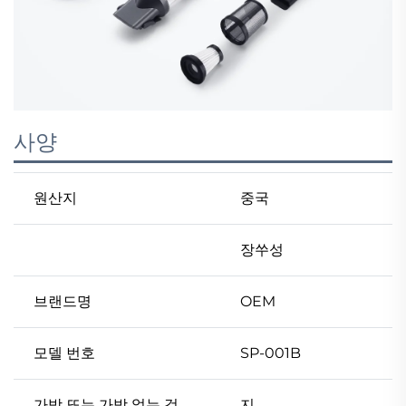
사양
원산지
중국
장쑤성
브랜드명
OEM
모델 번호
SP-001B
가방 또는 가방 없는 것
지