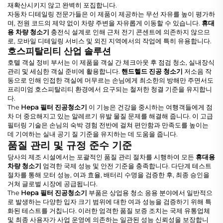
재확산시키지 않고 완벽히 포집합니다.
자동차 디테일링 전문가들은 이 제품이 제공하는 무선 자유를 높이 평가하
며, 전원 코드의 제약 없이 차량 주변을 자유롭게 이동할 수 있습니다.
휴대
용 차량 청소기
충전식 설계로 인해 근처 전기 콘센트에 의존하지 않으므
로, 모바일 디테일링 서비스 및 외진 지역에서의 작업에 특히 유용합니다.
호스피탈리티 산업 솔루션
호텔 객실 정비 부서는 이 제품을 객실 간 체크아웃 후 점검 청소, 실내장식
관리 및 세심한 객실 준비에 활용합니다.
핸드헬드 진공 청소기
저소음 작
동으로 인해 인접한 객실에 머무르는 손님에게 최소한의 방해만 주면서도
프리미엄 호스피탈리티 환경에서 요구되는 철저한 청결 기준을 유지합니
다.
The
Hepa 필터 진공청소기
이 기능은 건강을 중시하는 여행객들에게 점
차 더 중요해지고 있는 알레르기 유발 물질 문제를 해결해 줍니다. 이 고급
필터링 기술은 손님의 숙박 경험 전반에 걸쳐 편안함과 만족도를 높이는
데 기여하는 실내 공기 질 기준을 유지하는 데 도움을 줍니다.
품질 관리 및 규정 준수 기준
당사의 제조 시설에서는 포괄적인 품질 관리 절차를 시행하여 모든
휴대용
차량 청소기
엄격한 국제 성능 및 안전 기준을 충족합니다. 다단계 테스트
절차를 통해 모터 성능, 여과 효율, 배터리 수명을 검증한 후, 최종 승인을
거쳐 글로벌 시장에 공급됩니다.
The
Hepa 필터 진공청소기
부품은 상업용 청소 응용 분야에서 일반적으
로 발생하는 다양한 입자 크기 범위에 대한 여과 성능을 검증하기 위해 특
화된 테스트를 거칩니다. 이러한 엄격한 품질 보증 조치는 국제 유통업체
및 최종 사용자가 사업 운영에 의존하는 일관된 성능 신뢰성을 보장합니