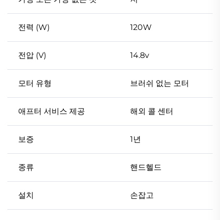
전력 (W)
120W
전압 (V)
14.8v
모터 유형
브러쉬 없는 모터
애프터 서비스 제공
해외 콜 센터
보증
1년
종류
핸드헬드
설치
손잡고