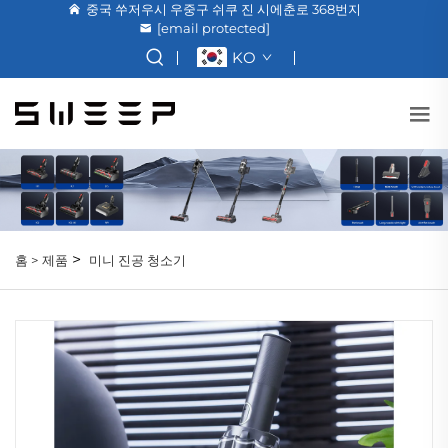
중국 쑤저우시 우중구 쉬쿠 진 시에춘로 368번지
[email protected]
KO
>
홈 >
제품
미니 진공 청소기