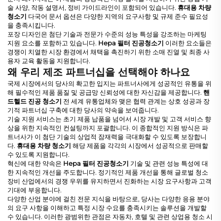
술 사양, 작동 설명서, 정비 가이드라인이 포함되어 있습니다.
휴대용 차량
청소기
다국어 문서 옵션은 다양한 지역의 요구사항 및 규제 준수 필요성
을 충족시킵니다.
포장 디자인은 첨단 기술과 전문가 수준의 성능 특성을 강조하는 마케팅
지원 요소를 포함하고 있습니다.
Hepa 필터 진공청소기
이러한 요소들은
경쟁이 치열한 시장 환경에서 채택을 촉진하기 위한 소매 진열 및 최종 사
용자 교육 활동을 지원합니다.
왜 우리 제조 파트너십을 선택해야 하나요
국제 시장에서의 당사의 확고한 입지는 파트너사에게 성공적인 유통을 위
해 필수적인 제품 품질 및 공급망 신뢰성에 대한 자신감을 제공합니다.
핸
드헬드 진공 청소기
전 세계 유통업체와 맺은 협력 관계는 상호 성공과 장
기적 파트너십 구축에 대한 당사의 약속을 보여줍니다.
기술 지원 서비스는 초기 제품 납품을 넘어서 시장 개발 및 고객 서비스 향
상을 위한 지속적인 컨설팅까지 포괄합니다. 이 종합적인 지원 방식은 파
트너사가 이 첨단 기술의 상업적 잠재력을 극대화할 수 있도록 보장합니
다.
휴대용 차량 청소기
해당 제품을 각각의 시장에서 성공적으로 판매할
수 있도록 지원합니다.
혁신에 대한 약속은
Hepa 필터 진공청소기
기술 및 관련 성능 특성에 대
한 지속적인 개선을 주도합니다. 정기적인 제품 개선을 통해 글로벌 청소
장비 산업에서의 경쟁 우위를 유지하면서 진화하는 시장 요구사항과 고객
기대에 부응합니다.
다양한 산업 분야에 걸친 전문 지식을 바탕으로, 당사는 다양한 응용 분야
의 요구 사항을 이해하고 특정 시장 수요를 충족시키는 솔루션을 개발할
수 있습니다. 이러한 광범위한 관점은 자동차, 호텔 및 관련 상업용 청소 시