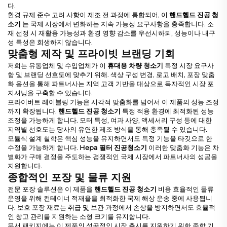
다.
환경 규제 준수 고려 사항이 제조 전 과정에 통합되어, 이
핸드헬드 진공 청
소기
는 국제 시장에서 변화하는 지속 가능성 요구사항을 충족합니다. 소
재 선정 시 재활용 가능성과 환경 영향 감소를 우선시하되, 성능이나 내구
성 특성은 희생하지 않습니다.
맞춤형 제작 및 프라이빗 브랜딩 기회
저희는 유통업체 및 수입업체가 이
휴대용 차량 청소기
특정 시장 요구사
항 및 브랜딩 선호도에 맞추기 위해. 색상 구성 변경, 로고 배치, 포장 맞춤
화 옵션을 통해 파트너사는 지역 고객 기반을 대상으로 독자적인 시장 포
지셔닝을 구축할 수 있습니다.
프라이버트 레이블링 기능은 시각적 맞춤화를 넘어서 이 제품의 성능 조정
까지 확장됩니다.
핸드헬드 진공 청소기
특정 적용 환경에 최적화된 성능
조정을 가능하게 합니다. 모터 특성, 여과 사양, 액세서리 구성 등에 대한
지역별 선호도는 당사의 유연한 제조 방식을 통해 충족될 수 있습니다.
모듈식 설계 철학은 핵심 성능을 유지하면서도 특정 기능을 타깃으로 한
수정을 가능하게 합니다.
Hepa 필터 진공청소기
이러한 맞춤화 기능은 차
별화가 구매 결정을 주도하는 경쟁적인 국제 시장에서 파트너사의 성공을
지원합니다.
종합적인 포장 및 물류 지원
전문 포장 솔루션은 이 제품을
핸드헬드 진공 청소기
비용 효율적인 물류
운영을 위해 컨테이너 적재율을 최적화한 국제 해상 운송 중에 사용됩니
다. 보호 포장 재료는 취급 및 보관 과정에서 손상을 방지하면서도 효율적
인 창고 관리를 지원하는 소형 크기를 유지합니다.
문서 패키지에는 이 제품의 성공적인 시장 출시를 지원하기 위한 종합 기