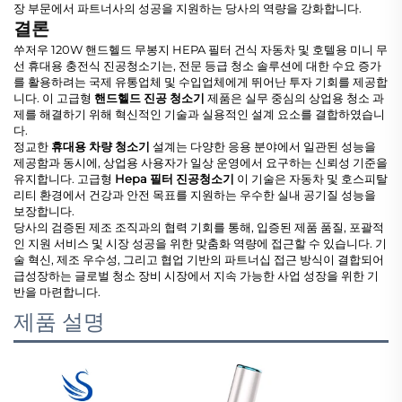
장 부문에서 파트너사의 성공을 지원하는 당사의 역량을 강화합니다.
결론
쑤저우 120W 핸드헬드 무봉지 HEPA 필터 건식 자동차 및 호텔용 미니 무
선 휴대용 충전식 진공청소기는, 전문 등급 청소 솔루션에 대한 수요 증가
를 활용하려는 국제 유통업체 및 수입업체에게 뛰어난 투자 기회를 제공합
니다. 이 고급형
핸드헬드 진공 청소기
제품은 실무 중심의 상업용 청소 과
제를 해결하기 위해 혁신적인 기술과 실용적인 설계 요소를 결합하였습니
다.
정교한
휴대용 차량 청소기
설계는 다양한 응용 분야에서 일관된 성능을
제공함과 동시에, 상업용 사용자가 일상 운영에서 요구하는 신뢰성 기준을
유지합니다. 고급형
Hepa 필터 진공청소기
이 기술은 자동차 및 호스피탈
리티 환경에서 건강과 안전 목표를 지원하는 우수한 실내 공기질 성능을
보장합니다.
당사의 검증된 제조 조직과의 협력 기회를 통해, 입증된 제품 품질, 포괄적
인 지원 서비스 및 시장 성공을 위한 맞춤화 역량에 접근할 수 있습니다. 기
술 혁신, 제조 우수성, 그리고 협업 기반의 파트너십 접근 방식이 결합되어
급성장하는 글로벌 청소 장비 시장에서 지속 가능한 사업 성장을 위한 기
반을 마련합니다.
제품 설명