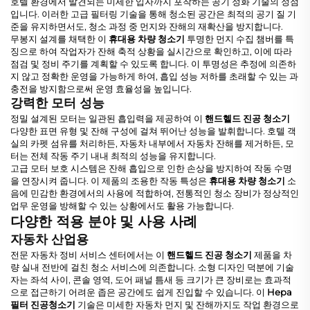
호텔 환경에서 발견되는 미세한 입자까지 포착하는 공기 정화 기술의 정점
입니다. 이러한 고급 필터링 기술을 통해 청소된 공간은 최적의 공기 질 기
준을 유지하면서도, 청소 과정 중 먼지와 잔해의 재확산을 방지합니다.
무봉지 설계를 채택한 이
휴대용 차량 청소기
투명한 먼지 수집 챔버를 특
징으로 하여 작업자가 잔해 축적 상황을 실시간으로 확인하고, 이에 따라
점검 및 정비 주기를 계획할 수 있도록 합니다. 이 투명성은 추정에 의존하
지 않고 정확한 운영을 가능하게 하여, 흡입 성능 저하를 초래할 수 있는 과
충전을 방지함으로써 운영 효율성을 높입니다.
강력한 모터 성능
정밀 설계된 모터는 일관된 흡입력을 제공하여 이
핸드헬드 진공 청소기
다양한 표면 유형 및 잔해 구성에 걸쳐 뛰어난 성능을 발휘합니다. 호텔 객
실의 카펫 섬유를 처리하든, 자동차 내부에서 자동차 잔해를 제거하든, 모
터는 전체 작동 주기 내내 최적의 성능을 유지합니다.
고급 모터 보호 시스템은 잔해 흡입으로 인한 손상을 방지하여 작동 수명
을 연장시켜 줍니다. 이 제품의 조용한 작동 특성은
휴대용 차량 청소기
소
음에 민감한 환경에서의 사용에 적합하여, 전통적인 청소 장비가 정상적인
업무 운영을 방해할 수 있는 상황에서도 활용 가능합니다.
다양한 적용 분야 및 사용 사례
자동차 산업용
전문 자동차 정비 서비스 센터에서는 이
핸드헬드 진공 청소기
제품을 차
량 실내 전반에 걸친 청소 서비스에 의존합니다. 소형 디자인 덕분에 기술
자는 좌석 사이, 콘솔 영역, 도어 패널 틈새 등 크기가 큰 장비로는 효과적
으로 접근하기 어려운 좁은 공간에도 쉽게 진입할 수 있습니다. 이
Hepa
필터 진공청소기
기술은 미세한 자동차 먼지 및 잔해까지도 작업 환경으로