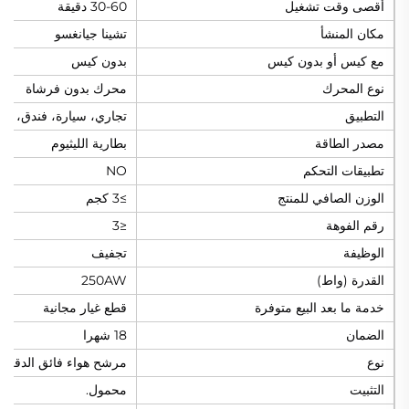
أقصى وقت تشغيل
30-60 دقيقة
مكان المنشأ
تشينا جيانغسو
مع كيس أو بدون كيس
بدون كيس
نوع المحرك
محرك بدون فرشاة
التطبيق
تجاري، سيارة، فندق، من
مصدر الطاقة
بطارية الليثيوم
تطبيقات التحكم
NO
الوزن الصافي للمنتج
≥3 كجم
رقم الفوهة
≤3
الوظيفة
تجفيف
القدرة (واط)
250AW
خدمة ما بعد البيع متوفرة
قطع غيار مجانية
الضمان
18 شهرا
نوع
مرشح هواء فائق الدقة
التثبيت
محمول.