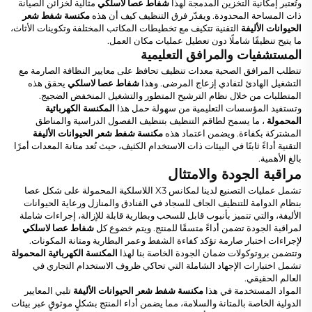
وتُعتبر إمكانية التخزين المدمجة لهذا
شفاط عصا لاسلكي
مثالية لخزائن الصيانة
ذات المساحة المحدودة. ويقدّر فرق التنظيف كيف أن هذه
مكنسة شفط شعر
الحيوانات الأليفة
التقنية تتكيف مع تخطيطات المكاتب المختلفة وتكوينات الأثاث،
ما يتيح تنظيفًا شاملًا دون تعطيل عمليات مكان العمل.
المستشفيات والمرافق التعليمية
تتطلب المرافق الصحية معدات تنظيف تحافظ على معايير النظافة الصارمة مع
التشغيل الهادئ لتفادي إزعاج المرضى. وهذا
شفاط عصا لاسلكي
يحقق هذه
المتطلبات من خلال نظام الترشيح المتطور والتشغيل المنخفض الضجيج.
وتستفيد المؤسسات التعليمية من سهولة حمل هذا
المكنسة الكهربائية
المحمولة
، ما يسمح لطاقم التنظيف بتنظيف الفصول الدراسية والمناطق
المشتركة بكفاءة. ويضمن اعتماد هذه
مكنسة شفط شعر الحيوانات الأليفة
التقنية أداءً ثابتًا في البيئات ذات الاستخدام الكثيف، حيث تُعد متانة المعدات أمرًا
بالغ الأهمية.
مراقبة الجودة والامتثال
تشمل عمليات التصنيع لدينا لمكانس X3 اللاسلكية المحمولة على شكل عصا
بنظام الدوامة للتنظيف الجاف للسجاد في الفنادق والمنازل ورعاية الحيوانات
الأليفة، والتي تتميز بأنبوب قابل للسحب وبطارية قابلة للإزالة، إجراءات شاملة
لمراقبة الجودة تضمن أداءً متسقًا للمنتج. ويتم خضوع كل
شفاط عصا لاسلكي
لإجراءات اختبار صارمة تؤكد كفاءة الشفط وعمر البطارية ومتانة المكونات.
وتتضمن بروتوكولات ضمان الجودة الخاصة بنا لهذا
المكنسة الكهربائية المحمولة
تشمل اختبارات الإجهاد الشاملة التي تحاكي ظروف الاستخدام التجاري في
العالم الحقيقي.
المواد المستخدمة في هذا
مكنسة شفط شعر الحيوانات الأليفة
تلبي المعايير
الدولية الخاصة بالمتانة والسلامة، مما يضمن أداء المنتج بشكلٍ موثوقٍ عبر بيئات