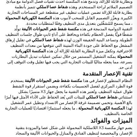
وبطارية قابلة للإزالة، وتدمج هذه المكنسة أحدث تقنيات فصل الدوامة مع مبادئ
التصميم الملائم لراحة المستخدم. وهذه
شفاط عصا لاسلكي
تتميز بأنظمة
بطارية قابلة للإزالة تضمن عمليات تنظيف غير منقطعة عبر المساحات التجارية
الكبيرة. ويعزِّز التصميم القابل للسحب لأنبوب هذه
المكنسة الكهربائية المحمولة
، مما يسمح للمُشغِّلين بتعديل مدى التنظيف وفقًا لمتطلبات محددة.
التقنية الدوامية المدمجة في هذه
مكنسة شفط شعر الحيوانات الأليفة
تولِّد
شفطًا قويًّا يفصل الحطام بكفاءة ويحافظ على أداءٍ ثابتٍ طوال جلسات التنظيف
الطويلة. وتساعد البنية الخفيفة الوزن لهذه
شفاط عصا لاسلكي
في تقليل إرهاق
المشغل مع الحفاظ على جودة البناء المتينة التي تتوقعها من معدات التنظيف
الاحترافية. وتكفل ميزة البطارية القابلة للإزالة أن هذه
المكنسة الكهربائية
المحمولة
يمكنه التشغيل المستمر من خلال تمكين عمليات تبديل البطاريات
بسرعة، مما يجعله مثاليًا للبيئات التجارية التي يجب فيها تقليل وقت التوقف إلى
أدنى حد.
تقنية الإعصار المتقدمة
النظام المتطور لإعصار في هذا
مكنسة شفط شعر الحيوانات الأليفة
يستخدم
قوة الطرد المركزي لفصل الجسيمات بكفاءة، ويضمن استقرار قوة الشفط
طوال عملية التنظيف. وتُعتبر هذه التقنية ما يجعل جهاز X3 متميزًا بشكل
استثنائي
شفاط عصا لاسلكي
للبيئات التي يُعد الحفاظ على الأداء الأمثل فيها أمرًا
بالغ الأهمية. وتحمي تصميمة غرفة الإعصار من الانسداد وتطيل عمر التشغيل
لهذا
المكنسة الكهربائية المحمولة
، ما يجعله استثمارًا اقتصاديًا للعمليات التجارية
الخاصة بالتنظيف.
الميزات والفوائد
يضم جهاز مكنسة X3 اللاسلكية المحمولة على شكل عصا والمزودة بتقنية
الإعصار، والمخصصة لتنظيف الفنادق والمنازل والحيوانات الأليفة والسجاد