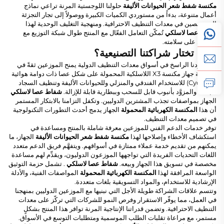
مكنسة شفط شعر الحيوانات الأليفة
حلولنا اللوجستية المرنة تراعي نماذج
أعمال متنوعة، بدءاً من مستوردي الكميات الكبيرة ووصولاً إلى تجار التجزئة
المتخصصين في معدات التنظيف الاحترافية. ومنهجية التغليف الوحدية لهذا
شفاط عصا لاسلكي
تُمكّن التعامل الفعّال مع المنتج طوال شبكة التوزيع مع
الحفاظ على سلامته.
لماذا تختار شراكتنا التصنيعية؟
إن وجودنا الراسخ في أسواق معدات التنظيف الدولية يمنح الموزعين ثقةً في
موثوقية جهاز مكنسة X3 اللاسلكية المحمولة على شكل عصا ذات دوامة هوائية
(Cyclone) للاستخدام الفندقي والمنزلي وللحيوانات الأليفة وتنظيف السجاد
الجاف، والمزوَّد بأنبوب قابل للسحب وببطارية قابلة للإزالة.
شفاط عصا لاسلكي
الجهاز بمواصفات تجذب المشترين الدوليين. وتكفل التزامنا بالابتكار المستمر
أن هذا
المكنسة الكهربائية المحمولة
الجهاز يدمج أحدث التطورات التكنولوجية
في تصميم معدات التنظيف.
توفر خدمات الدعم الفني للموزعين معرفة شاملة بالمنتج ومساعدة في
استكشاف الأخطاء وإصلاحها لهذا
مكنسة شفط شعر الحيوانات الأليفة
الجهاز، ما
يمكنهم من تقديم خدمة عملاء ممتازة في أسواقهم. ويتفهَّم فريق الدعم متعدد
اللغات التحديات الفريدة التي تواجهها الموزعون الدوليون، ويقدِّم لهم مساعدة
مخصصة في تسويق هذا الجهاز وبيعه.
شفاط عصا لاسلكي
. تشمل حزمة التوثيق
الواسعة المرافقة لهذا
المكنسة الكهربائية المحمولة
المواصفات الفنية، والأدلة
الإرشادية للاستخدام، والمواد التسويقية بلغات متعددة.
وتتسم علاقات الشراكة طويلة الأجل التي نبنيها مع الموزعين الدوليين بمنهجنا
في العمل، مما يوفّر الاستقرار وفرص النمو للشركات التي تركّز على معدات
التنظيف الاحترافية. وتضمن قدراتنا الإنتاجية المرنة توافر هذا المنتج بشكلٍ
مستمر، مع مراعاة تقلبات الطلب الموسمية ومتطلبات التوسع في الأسواق.