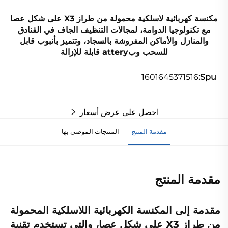
مكنسة كهربائية لاسلكية محمولة من طراز X3 على شكل عصا
مع تكنولوجيا الدوامة، لمجالات التنظيف الجاف في الفنادق
والمنازل والأماكن المفروشة بالسجاد، وتتميز بأنبوب قابل
للسحب وبattery قابلة للإزالة
1601645371516
Spu:
احصل على عرض أسعار
مقدمة المنتج
المنتجات الموصى بها
مقدمة المنتج
مقدمة إلى المكنسة الكهربائية اللاسلكية المحمولة
من طراز X3 على شكل عصا، والتي تستخدم تقنية