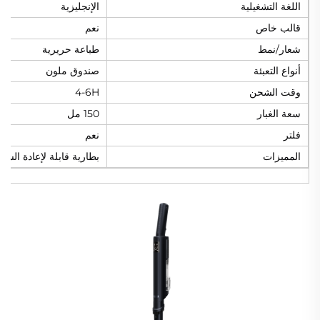
اللغة التشغيلية
الإنجليزية
قالب خاص
نعم
شعار/نمط
طباعة حريرية
أنواع التعبئة
صندوق ملون
وقت الشحن
4-6H
سعة الغبار
150 مل
فلتر
نعم
المميزات
بطارية قابلة لإعادة الشح