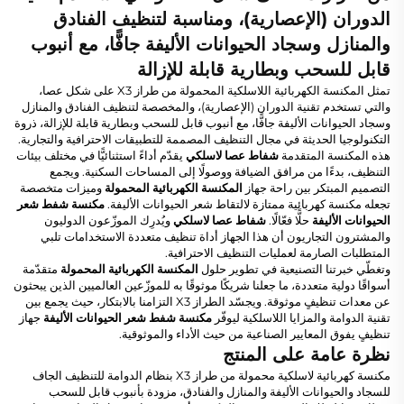
الدوران (الإعصارية)، ومناسبة لتنظيف الفنادق
والمنازل وسجاد الحيوانات الأليفة جافًّا، مع أنبوب
قابل للسحب وبطارية قابلة للإزالة
تمثل المكنسة الكهربائية اللاسلكية المحمولة من طراز X3 على شكل عصا،
والتي تستخدم تقنية الدوران (الإعصارية)، والمخصصة لتنظيف الفنادق والمنازل
وسجاد الحيوانات الأليفة جافًّا، مع أنبوب قابل للسحب وبطارية قابلة للإزالة، ذروة
التكنولوجيا الحديثة في مجال التنظيف المصممة للتطبيقات الاحترافية والتجارية.
هذه المكنسة المتقدمة
شفاط عصا لاسلكي
يقدّم أداءً استثنائيًّا في مختلف بيئات
التنظيف، بدءًا من مرافق الضيافة ووصولًا إلى المساحات السكنية. ويجمع
التصميم المبتكر بين راحة جهاز
المكنسة الكهربائية المحمولة
وميزات متخصصة
تجعله مكنسة كهربائية ممتازة لالتقاط شعر الحيوانات الأليفة.
مكنسة شفط شعر
الحيوانات الأليفة
حلًّا فعّالًا.
شفاط عصا لاسلكي
ويُدرِك الموزّعون الدوليون
والمشترون التجاريون أن هذا الجهاز أداة تنظيف متعددة الاستخدامات تلبي
المتطلبات الصارمة لعمليات التنظيف الاحترافية.
وتغطّي خبرتنا التصنيعية في تطوير حلول
المكنسة الكهربائية المحمولة
متقدّمة
أسواقًا دولية متعددة، ما جعلنا شريكًا موثوقًا به للموزّعين العالميين الذين يبحثون
عن معدات تنظيفٍ موثوقة. ويجسّد الطراز X3 التزامنا بالابتكار، حيث يجمع بين
تقنية الدوامة والمزايا اللاسلكية ليوفّر
مكنسة شفط شعر الحيوانات الأليفة
جهاز
تنظيفٍ يفوق المعايير الصناعية من حيث الأداء والموثوقية.
نظرة عامة على المنتج
مكنسة كهربائية لاسلكية محمولة من طراز X3 بنظام الدوامة للتنظيف الجاف
للسجاد والحيوانات الأليفة والمنازل والفنادق، مزودة بأنبوب قابل للسحب