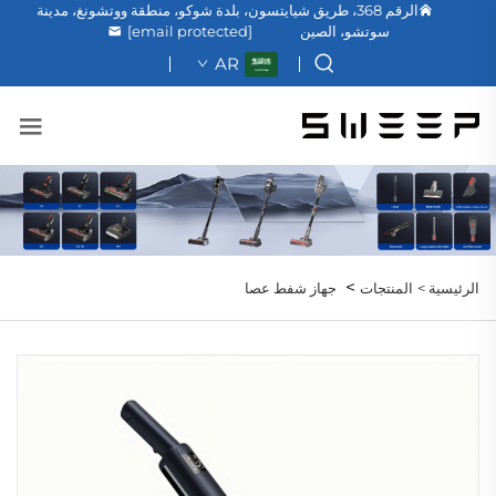
الرقم 368، طريق شيايتسون، بلدة شوكو، منطقة ووتشونغ، مدينة
سوتشو، الصين
[email protected]
AR
>
الرئيسية >
المنتجات
جهاز شفط عصا