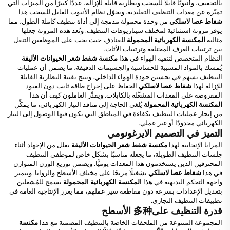
بالتجفيف، وأنبوبًا قابلاً للسحب وبطارية قابلة للإزالة، عددًا كبيرًا من الميزات التي
تميّزه عن معدات التنظيف التقليدية. ويحوّل نظام الأنبوب القابل للسحب هذا
شفاط عصا لاسلكي
من وحدة محمولة مدمجة إلى أداة تنظيف كاملة الطول، مما
يوفر مرونة استثنائية لمختلف سيناريوهات التنظيف. وتُعد هذه المرونة جعلها
مثالية
المكنسة الكهربائية المحمولة
للفنادق، حيث يجب على الموظفين التنقل
بين ترتيبات الغرف المختلفة وترتيبات الأثاث.
النظام المتخصص لتنقية الهواء في هذا
مكنسة شفط شعر الحيوانات الأليفة
يُمسك بالمواد المسببة للحساسية والجسيمات الدقيقة، ما يضمن أن عمليات
التنظيف تسهم في تحسين جودة الهواء الداخلي. وتتيح تقنية البطارية القابلة
للإزالة لهذا
شفاط عصا لاسلكي
الحفاظ على إخراج طاقة ثابت دون القيود
المفروضة على المعدات المشغَّلة بالكابلات. ويقدِّر العاملون كيف أن هذا
المكنسة الكهربائية المحمولة
يُلغي الحاجة إلى منافذ التيار الكهربائي، ما يمكِّن
من إنجاز عمليات التنظيف بكفاءة في المناطق التي يكون فيها الوصول إلى التيار
الكهربائي محدودًا أو غير عملي.
التميز في التصميم الايرغونومي
المزايا الإنجابية لهذا
مكنسة شفط شعر الحيوانات الأليفة
يقلل من الإجهاد أثناء
جلسات التنظيف الطويلة، ما يجعله مناسبًا بشكل خاص لموظفي التنظيف
المحترفين الذين يستخدمون هذا المعدات يوميًّا. ويضمن توزيع الوزن المتوازن
في هذا
شفاط عصا لاسلكي
تشغيلًا مريحًا على مختلف الأسطح والزوايا. وتتميز
واجهة التحكم البديهية في هذا
المكنسة الكهربائية المحمولة
يسمح للمُشغلين
بتعديل الإعدادات بسرعة دون مقاطعة سير عملهم، مما يعزز الإنتاجية العامة في
تطبيقات التنظيف التجاري.
قدرة التنظيف على多种 الأسطح
المجموعة المتنوعة من الملحقات الخاصة بالتنظيف المضمنة مع هذا
مكنسة