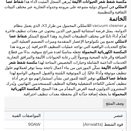
مكنسة شفط شعر الحيوانات الأليفة
يُبرهن السجل المثبت لأداء هذا
شفاط عصا
لاسلكي
في أسواق دولية متنوعة على مرونته وجدواه التجارية عبر مختلف البيئات
الثقافية والتنظيمية.
الخاتمة
م vacuum cleaner اللاسلكي المحمول من طراز X3، الذي يعمل بنظام
الدوامة، يمثل فرصة استثنائية للموزعين الذين يبحثون عن معدات تنظيف فاخرة
تُقدِّم أداءً ثابتًا في مختلف التطبيقات التجارية. وهذا المنتج المبتكر
شفاط عصا
لاسلكي
تجمع بين تكنولوجيا الإعصار المتقدمة وميزات التصميم العملية التي
تعالج التحديات الواقعية التي تواجه عمليات التنظيف الاحترافية. إن مرونة هذا
المكنسة الكهربائية المحمولة
تجعله مناسبًا لعدة شرائح سوقية، بدءًا من قطاع
الضيافة والرعاية الصحية ووصولًا إلى رعاية الحيوانات الأليفة والمرافق التجارية.
الخدمات الداعمة الشاملة وخيارات التخصيص المتاحة لهذا
مكنسة شفط شعر
الحيوانات الأليفة
تمكّن الموزعين من بناء أعمال ناجحة بينما توفر لعملائهم حلول
تنظيف موثوقة وأداءً عاليًا. إن الموثوقية المُثبتة والقبول السوقي الواسع لهذا
شفاط عصا لاسلكي
توفير الثقة للموزعين بشأن استثماراتهم مع عرض أداة
تنظيف تُحسّن الكفاءة التشغيلية وفعالية التنظيف للمستخدمين النهائيين. ويُدرك
المشترون الدوليون قيمة العرض المقدَّم من هذا المنتج،
المكنسة الكهربائية
المحمولة
ما يجعله إضافة جذّابة لأي محفظة معدات تنظيف احترافية.
وصف المنتج
عنصر
المواصفات الفنية
قوة الشفط (Airwatts)
90AW