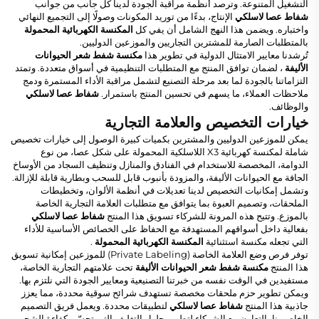
التشغيل المتنوعة. وترصد أنظمة مراقبة الجودة لدينا كل جانب من جوانب
شفاط عصا لاسلكي
الإنتاج، بدءًا من توريد المكونات وصولًا إلى التجميع النهائي
واختباره. ويضمن هذا النهج الشامل أن يفي كل
المكنسة الكهربائية المحمولة
بالمتطلبات الصارمة للمشترين التجاريين والموزعين الدوليين.
تُرشدنا معايير الامتثال الدولية في تطوير هذا
مكنسة شفط شعر الحيوانات
الأليفة
، لضمان توافق المنتج مع المتطلبات التنظيمية في أسواق متعددة. وتمتد
التزاماتنا بالجودة لما بعد مرحلة التصنيع لتشمل مراقبة الأداء المستمرة ودمج
ملاحظات العملاء، ما يسهم في تحسين المنتج باستمرار.
شفاط عصا لاسلكي
والوظائف.
خيارات التخصيص والعلامة التجارية
يمكن للموزعين الدوليين والمشترين بكميات كبيرة الوصول إلى خيارات تخصيص
شاملة لمكنسة كهربائية X3 اللاسلكية المحمولة على شكل عصا، من نوع
الدوامة، المخصصة للاستخدام في الفنادق والمنازل وتنظيف السجاد من الأوساخ
الجافة مع الحيوانات الأليفة، والمزودة بأنبوب قابل للسحب وبطارية قابلة للإزالة.
وتشمل إمكانيات التخصيص لدينا تعديلات في أنظمة الألوان، وتخطيطات
الملحقات، وتصميم العبوة بما يتوافق مع متطلبات العلامة التجارية الخاصة
بالموزع. وتتيح هذه المرونة للشركاء تسويق هذا المنتج
شفاط عصا لاسلكي
بفعالية داخل أسواقهم المستهدفة مع الحفاظ على الخصائص الأساسية للأداء
التي تجعله مكنسة استثنائية
المكنسة الكهربائية المحمولة
.
توفر فرص وضع العلامة الخاصة (Private Labeling) للموزعين إمكانية تسويق
هذا المنتج
مكنسة شفط شعر الحيوانات الأليفة
تحت علامتهم التجارية الخاصة،
مستفيدين في الوقت نفسه من خبرتنا التصنيعية ومعايير الجودة التي نلتزم بها.
ويمكن تطوير حزم ملحقات مخصصة تستهدف شرائح سوقية محددة، مما يعزز
جاذبية هذا المنتج
شفاط عصا لاسلكي
لتطبيقات محددة. ويعمل فريق التصميم
الخاص بنا بالتعاون مع الشركاء لتطوير حلول التغليف التي تحسّن كفاءة الشحن