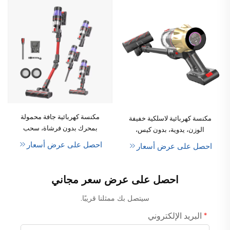
مكنسة كهربائية جافة محمولة
مكنسة كهربائية لاسلكية خفيفة
بمحرك بدون فرشاة، سحب
الوزن، يدوية، بدون كيس،
بقوة ٢٠٠ واط، سعة كأس
جافة، محمولة، عصوية، دوامية،
احصل على عرض أسعار
احصل على عرض أسعار
الغبار ٦٥٠ مل، وبطارية سعة
لتنظيف الحيوانات الأليفة
٤٠٠٠ ملي أمبير في الساعة،
والسجاد، للاستخدام المنزلي
ومدة تشغيل تتراوح بين ٦١ و٩٠
والفنادق
احصل على عرض سعر مجاني
دقيقة، مناسبة للاستخدام
المنزلي والسيارات والفنادق
سيتصل بك ممثلنا قريبًا.
البريد الإلكتروني