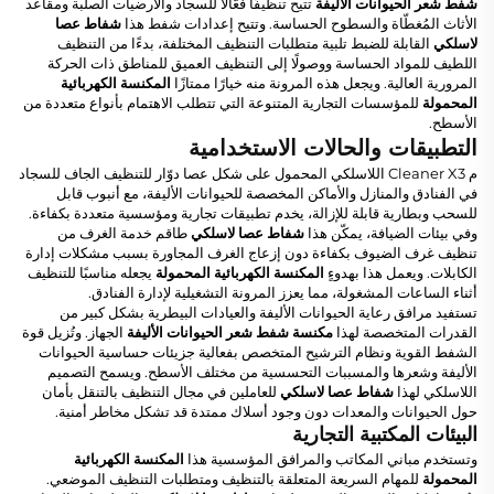
شفط شعر الحيوانات الأليفة
تتيح تنظيفًا فعّالًا للسجاد والأرضيات الصلبة ومقاعد
الأثاث المُغطّاة والسطوح الحساسة. وتتيح إعدادات شفط هذا
شفاط عصا
لاسلكي
القابلة للضبط تلبية متطلبات التنظيف المختلفة، بدءًا من التنظيف
اللطيف للمواد الحساسة ووصولًا إلى التنظيف العميق للمناطق ذات الحركة
المرورية العالية. ويجعل هذه المرونة منه خيارًا ممتازًا
المكنسة الكهربائية
المحمولة
للمؤسسات التجارية المتنوعة التي تتطلب الاهتمام بأنواع متعددة من
الأسطح.
التطبيقات والحالات الاستخدامية
م Cleaner X3 اللاسلكي المحمول على شكل عصا دوّار للتنظيف الجاف للسجاد
في الفنادق والمنازل والأماكن المخصصة للحيوانات الأليفة، مع أنبوب قابل
للسحب وبطارية قابلة للإزالة، يخدم تطبيقات تجارية ومؤسسية متعددة بكفاءة.
وفي بيئات الضيافة، يمكّن هذا
شفاط عصا لاسلكي
طاقم خدمة الغرف من
تنظيف غرف الضيوف بكفاءة دون إزعاج الغرف المجاورة بسبب مشكلات إدارة
الكابلات. ويعمل هذا بهدوءٍ
المكنسة الكهربائية المحمولة
يجعله مناسبًا للتنظيف
أثناء الساعات المشغولة، مما يعزز المرونة التشغيلية لإدارة الفنادق.
تستفيد مرافق رعاية الحيوانات الأليفة والعيادات البيطرية بشكل كبير من
القدرات المتخصصة لهذا
مكنسة شفط شعر الحيوانات الأليفة
الجهاز. وتُزيل قوة
الشفط القوية ونظام الترشيح المتخصص بفعالية جزيئات حساسية الحيوانات
الأليفة وشعرها والمسببات التحسسية من مختلف الأسطح. ويسمح التصميم
اللاسلكي لهذا
شفاط عصا لاسلكي
للعاملين في مجال التنظيف بالتنقل بأمان
حول الحيوانات والمعدات دون وجود أسلاك ممتدة قد تشكل مخاطر أمنية.
البيئات المكتبية التجارية
وتستخدم مباني المكاتب والمرافق المؤسسية هذا
المكنسة الكهربائية
المحمولة
للمهام السريعة المتعلقة بالتنظيف ومتطلبات التنظيف الموضعي.