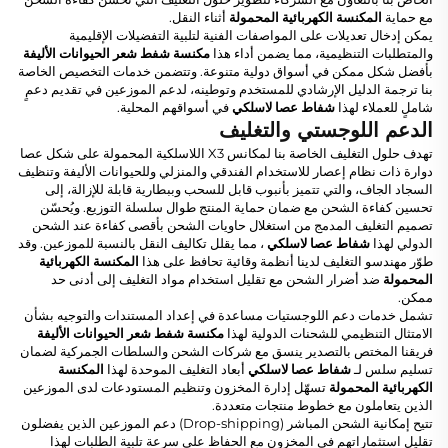
مع حماية
المكنسة الكهربائية المحمولة
أثناء النقل.
يمكن إدخال تعديلات على المواصفات الفنية لتلبية التفضيلات الإقليمية
والمتطلبات التنظيمية، مما يضمن أداء هذا
مكنسة شفط شعر الحيوانات الأليفة
بأفضل شكل ممكن في أسواق دولية متنوعة. وتتضمن خدمات التخصيص الخاصة
بنا ترجمة الدليل الإرشادي للمستخدم وتوطينه، لدعم الموزعين في تقديم دعمٍ
شاملٍ للعملاء لهذا
شفاط عصا لاسلكي
في أسواقهم المحلية.
الدعم اللوجستي والتغليف
تهدف حلول التغليف الخاصة بنا لمكانس X3 اللاسلكية المحمولة على شكل عصا
دوارة ذات نظام إعصار للاستخدام الفندقي والمنزلي وللحيوانات الأليفة وتنظيف
السجاد الجاف، والتي تتميز بأنبوب قابل للسحب وببطارية قابلة للإزالة، إلى
تحسين كفاءة الشحن مع ضمان حماية المنتج طوال سلسلة التوزيع. ويُحسّن
تصميم التغليف المدمج من استغلال حاويات الشحن بأقصى كفاءة عند الشحن
الدولي لهذا
شفاط عصا لاسلكي
، مما يقلل تكاليف النقل بالنسبة للموزعين. وقد
طوّر مهندسو التغليف لدينا أنظمة وقائية تحافظ على هذا
المكنسة الكهربائية
المحمولة
ضد أضرار الشحن مع تقليل استخدام مواد التغليف إلى أدنى حد
ممكن.
تشمل خدمات دعم اللوجستيات مساعدة في إعداد المستندات والتوجيه بشأن
الامتثال التنظيمي للشحنات الدولية لهذا
مكنسة شفط شعر الحيوانات الأليفة
فريقنا المختص بالتصدير ينسق مع شركات الشحن والسلطات الجمركية لضمان
تسليم سلس لـ
شفاط عصا لاسلكي
أبعاد التغليف الموحدة لهذا
المكنسة
الكهربائية المحمولة
تسهّل إدارة المخزون وتنظيم المستودعات لدى الموزعين
الذين يتعاملون مع خطوط منتجات متعددة.
تتيح إمكانية الشحن المباشر (Drop-shipping) دعم الموزعين الذين يفضلون
تقليل استثماراتهم في المخزون مع الحفاظ على سرعة تلبية الطلبات لهذا