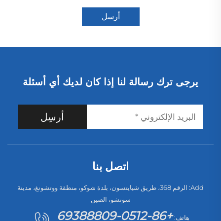
أرسل
يرجى ترك رسالة لنا إذا كان لديك أي أسئلة
أرسِل
اتصل بنا
Add: الرقم 368، طريق شيايتسون، بلدة شوكو، منطقة ووتشونغ، مدينة
سوتشو، الصين
+86-0512-69388809
هاتف: