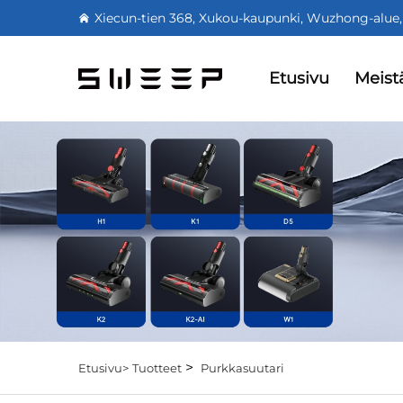
Xiecun-tien 368, Xukou-kaupunki, Wuzhong-alue,
Etusivu
Meist
>
Etusivu>
Tuotteet
Purkkasuutari