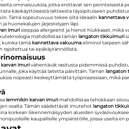
ä useita ominaisuuksia, jotka erottavat sen perinteisestä 
sta käsikäyttöisestä laitteesta täysipituiseen puhdistu
isiin. Tämä sopeutuvuus tekee siitä ideaalin
kannettava
 ja huonekalujen järjestelyjen läpi.
van imuri
sieppaa allergeenit ja hienot hiukkaset, mikä 
akkuteknologia mahdollistaa tämän
langaton tikkuimuri
s
tä, kuinka tämä
kannettava vakuuma
eliminoi tarpeen sä
 rajoitettua tai epäkäytännöllistä.
erinomaisuus
 karvan imuri
vähentävät rasitusta pidemmissä puhdistust
alle, joka käyttää laitetta päivittäin. Tämän
langaton 
tuksia nopeasti keskeyttämättä työprosessiaan, mikä pa
yä
ssa
lemmikin karvan imuri
mahdollistaa tehokkaan siivou
ojen osalta. Tämän säädettävät imutehot
langaton tikku
aina korkean liikennemäisyyden alueiden syväsiivouksee
onipuolisille kaupallisille ympäristöille, joissa useita eri
tavat