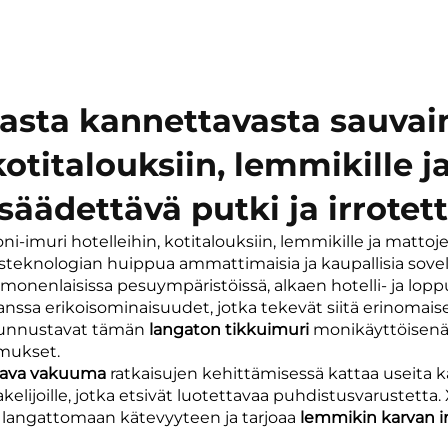
masta kannettavasta sauvai
kotitalouksiin, lemmikille 
äädettävä putki ja irrotet
-imuri hotelleihin, kotitalouksiin, lemmikille ja matto
teknologian huippua ammattimaisia ja kaupallisia sovel
monenlaisissa pesuympäristöissä, alkaen hotelli- ja lopp
anssa erikoisominaisuudet, jotka tekevät siitä erinomai
t tunnustavat tämän
langaton tikkuimuri
monikäyttöisenä 
mukset.
tava vakuuma
ratkaisujen kehittämisessä kattaa useita 
elijoille, jotka etsivät luotettavaa puhdistusvarustett
n langattomaan kätevyyteen ja tarjoaa
lemmikin karvan 