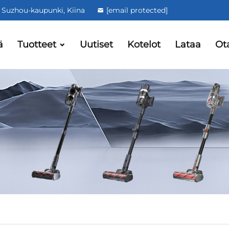
 Suzhou-kaupunki, Kiina
[email protected]
ä
Tuotteet
Uutiset
Kotelot
Lataa
Ot