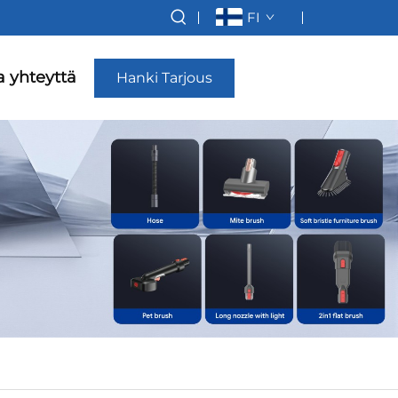
FI
a yhteyttä
Hanki Tarjous