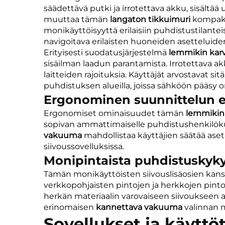
säädettävä putki ja irrotettava akku, sisältä
muuttaa tämän
langaton tikkuimuri
kompakti
monikäyttöisyyttä erilaisiin puhdistustilante
navigoitava erilaisten huoneiden asetteluiden
Erityisesti suodatusjärjestelmä
lemmikin kar
sisäilman laadun parantamista. Irrotettava 
laitteiden rajoituksia. Käyttäjät arvostavat si
puhdistuksen alueilla, joissa sähköön pääsy on
Ergonominen suunnittelun 
Ergonomiset ominaisuudet tämän
lemmikin
sopivan ammattimaiselle puhdistushenkilökunn
vakuuma
mahdollistaa käyttäjien säätää ase
siivoussovelluksissa.
Monipintaista puhdistuskyk
Tämän monikäyttöisten siivouslisäosien kan
verkkopohjaisten pintojen ja herkkojen pint
herkän materiaalin varovaiseen siivoukseen 
erinomaisen
kannettava vakuuma
valinnan m
Sovellukset ja käyttö