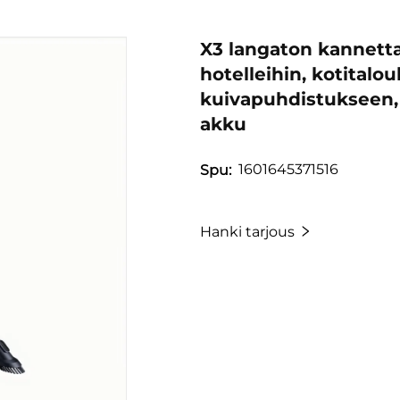
X3 langaton kannett
hotelleihin, kotitalou
kuivapuhdistukseen, 
akku
1601645371516
Spu:
Hanki tarjous