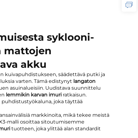
muisesta syklooni-
ja mattojen
tava akku
jen kuivapuhdistukseen, säädettävä putki ja
luksia varten. Tämä edistynyt
langaton
uen asuinalueisiin. Uudistava suunnittelu
sen
lemmikin karvan imuri
ratkaisun.
puhdistustyökaluna, joka täyttää
kansainvälisiä markkinoita, mikä tekee meistä
a. X3-malli osoittaa sitoutumisemme
imuri
tuotteen, joka ylittää alan standardit