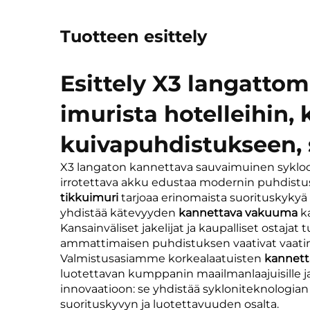
Tuotteen esittely
Esittely X3 langatto
imurista hotelleihin, 
kuivapuhdistukseen, s
X3 langaton kannettava sauvaimuinen syklooni
irrotettava akku edustaa modernin puhdistus
tikkuimuri
tarjoaa erinomaista suorituskykyä 
yhdistää kätevyyden
kannettava vakuuma
k
Kansainväliset jakelijat ja kaupalliset ostaja
ammattimaisen puhdistuksen vaativat vaati
Valmistusasiamme korkealaatuisten
kannet
luotettavan kumppanin maailmanlaajuisille jak
innovaatioon: se yhdistää sykloniteknologia
suorituskyvyn ja luotettavuuden osalta.