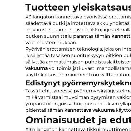
Tuotteen yleiskatsau
X3-langaton kannettava pyörivässä erottamise
säädettävä putki ja irrotettava akku yhdist
on varustettu irrotettavalla akkujärjestelmä
putken suunnittelu parantaa tämän
kannet
vaatimusten mukaan.
Pyörivän erottamisen teknologia, joka on int
ja säilyttää tasaisen suorituskyvyn pitkien 
säilyttää ammattimaisen puhdistuslaitteisto
vakuuma
voi toimia jatkuvasti mahdollistama
käyttökatkosten minimointi on välttämätönt
Edistynyt pyörremyrskytekn
Tässä kehittyneessä pyörremyrskyjärjestelm
mikä varmistaa imuvoiman pysymisen vakiona
ympäristöihin, joissa huippusuorituksen yll
pidentää tämän
kannettava vakuuma
käyttö
Ominaisuudet ja edu
X3:n langaton kannettava tikkuimuuttimen pyö