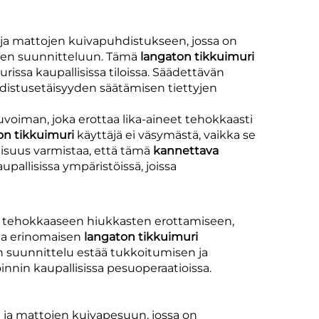
e ja mattojen kuivapuhdistukseen, jossa on
seen suunnitteluun. Tämä
langaton tikkuimuri
issa kaupallisissa tiloissa. Säädettävän
distusetäisyyden säätämisen tiettyjen
oiman, joka erottaa lika-aineet tehokkaasti
on tikkuimuri
käyttäjä ei väsymästä, vaikka se
isuus varmistaa, että tämä
kannettava
pallisissa ympäristöissä, joissa
 tehokkaaseen hiukkasten erottamiseen,
ta erinomaisen
langaton tikkuimuri
n suunnittelu estää tukkoitumisen ja
oinnin kaupallisissa pesuoperaatioissa.
e ja mattojen kuivapesuun, jossa on