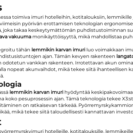
s
ssa toimiva imuri hotelleihin, kotitalouksiin, lemmikill
ää viimeisin pyörivän erottamisen teknologian ergonomi
llä, joka takaa keskeytymättömän puhdistustoiminnan suur
tava vakuuma
monikäyttöisyyttä, mikä mahdollistaa puh
egroitu tähän
lemmikin karvan imuri
luo voimakkaan imuv
puhdistusistuntojen ajan. Tämän kevyen rakenteen
langat
n odotetun vankkan rakenteen. Irrotettavan akun omina
lla nopeat akunvaihdot, mikä tekee siitä ihanteellisen kau
ä.
ologia
ässä
lemmikin karvan imuri
hyödyntää keskipakovoimaa
 koko pesuprosessin ajan. Tämä teknologia tekee X3:s
äpitäminen on ratkaisevan tärkeää. Pyörremyrskykammio
ikää, mikä tekee siitä taloudellisesti kannattavan invest
t
rremyrskyimuri hotelleille, kotitalouksille, lemmikeill