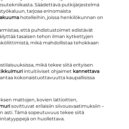
pesutekniikasta. Säädettävä putkijärjestelmä
styökaluun, tarjoaa erinomaista
 vakuuma
hotelleihin, joissa henkilökunnan on
varmistaa, että puhdistustoimet edistävät
äilyttää tasaisen tehon ilman kytkettyjen
hköliittimistä, mikä mahdollistaa tehokkaan
ilaisuuksissa, mikä tekee siitä erityisen
tikkuimuri
intuitiiviset ohjaimet
kannettava
rantaa kokonaistuottavuutta kaupallisissa
ksen mattojen, kovien lattioitten,
imuri
sovittuvat erilaisiin siivousvaatimuksiin –
n asti. Tämä sopeutuvuus tekee siitä
 pintatyyppejä on huollettava.